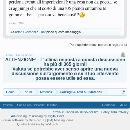
perdona eventuali imperfezioni è una cosa non da poco... se
ci aggiungi che al costo di una t05 prendi entrambe le
gomme... beh... per ora va bene così!!!
9 Gen 2020
A
Sartori Giovanni
e
Tuot
piace questo messaggio.
(Per rispondere devi entrare o registrarti.)
Status Discussione:
ATTENZIONE! - L'ultima risposta a questa discussione
ha più di 365 giorni!
Valuta se potrebbe aver senso aprire una nuova
discussione sull'argomento o se il tuo intervento
possa essere utile ad essa.
Home
Forum
Materiali
Consigli & Test sui Materiali
Italiano
Passa alla Versione Desktop
Contattaci!
Aiuto
Termini e Condizioni d'uso del sito
Policy sulla Privacy
Advertising Positioning
by
Digital Point
Forum software by XenForo™
| [HA] Missing Icons
Quality Add-Ons by WMTech