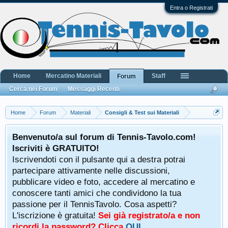
Entra o Registrati
Home
Mercatino Materiali
Staff
Forum
Cerca nei Forum
Messaggi Recenti
Home
Forum
Materiali
Consigli & Test sui Materiali
Benvenuto/a sul forum di Tennis-Tavolo.com!
Iscriviti è GRATUITO!
Iscrivendoti con il pulsante qui a destra potrai
partecipare attivamente nelle discussioni,
pubblicare video e foto, accedere al mercatino e
conoscere tanti amici che condividono la tua
passione per il TennisTavolo. Cosa aspetti?
L'iscrizione è gratuita!
Sei già registrato/a e non
ricordi la password? Clicca
QUI
.