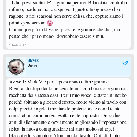
. L'ho presa subito. E' la gomma per me. Bilanciata, controllo
infinito, perdona molto e spinge il giusto. In ogni caso hai
ragione, a noi scarsoni non serve chissà che, eppure siamo i
primi spendaccioni
Comunque più in là vorrei provare le gomme che dici, ma
penso che "più o meno" dovrebbero essere simili.
1 Feb 2017
dk768
Utente
Avevo le Mark V e per l'epoca erano ottime gomme.
Rientrando dopo tanto ho cercato una combinazione gomma
racchetta della stessa casa. Per il mio gioco, è stato un incubo
perchè abituato a giocare d'effetto, molto vicino al tavolo con
colpi precisi angolati montare le pretensionate con il telaio
con strati in carbonio era esattamente l'opposto. Dopo due
anni di allenamento e ovviamente migliorando l'impostazione
fisica, la nuova configurazione mi aiuta molto sui top, i
blocchi e lo scambio più lontano dal tavolo. Quindi il mio