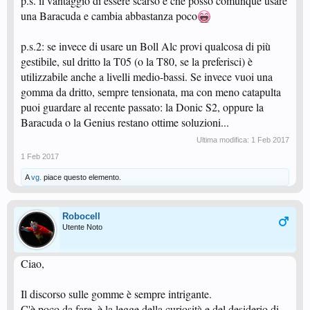
p.s. il vantaggio di essere scarso è che posso comunque usare
una Baracuda e cambia abbastanza poco
p.s.2: se invece di usare un Boll Alc provi qualcosa di più
gestibile, sul dritto la T05 (o la T80, se la preferisci) è
utilizzabile anche a livelli medio-bassi. Se invece vuoi una
gomma da dritto, sempre tensionata, ma con meno catapulta
puoi guardare al recente passato: la Donic S2, oppure la
Baracuda o la Genius restano ottime soluzioni...
Ultima modifica:
1 Feb 2017
1 Feb 2017
A
vg.
piace questo elemento.
Robocell
Utente Noto
Ciao,
Il discorso sulle gomme è sempre intrigante.
C'è poco da fare, è la legge della curiosità e del desiderio di