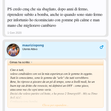
PS credo cmq che sia sbagliato, dopo anni di fermo,
riprendere subito a bomba, anche io quando sono stato fermo
per infortunio ho ricominciato con gomme più calme e man
mano che miglioravo cambiavo
1 Gen 2020
mauriziopong
Utente Attivo
Gimas ha scritto:
↑
Ciao a tutti,
volevo condividere con voi la mia esperienza con le gomme in oggetto.
Tutti le conosciamo, sono le gomme da "urlo" che tutti vorrebbero.
Bene, ho ripreso a giocare da un pò di tempo, sono a livelli medi, ho un
buon top sia dritto che rovescio, mi definirei un OFF - come gioco,
attaccante ma che ogni tanto varia.
Decisi che volevo partire col botto, e ho preso 2 Tenergy(05 - 80) su Timo
Boll ALC.
Configurazione bomba.
Clicca per espandere...
A distanza di poco più di un anno, non ne potevo più e le ho cambiate.