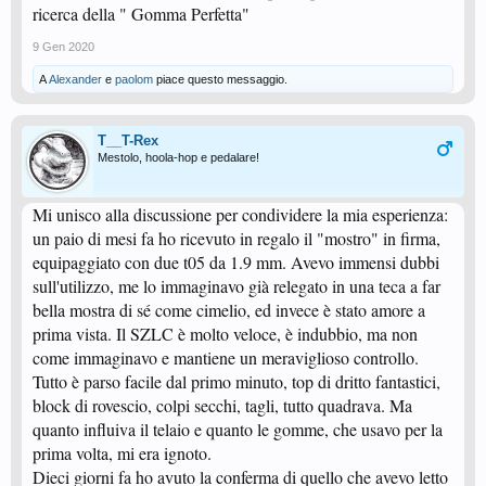
ricerca della " Gomma Perfetta"
9 Gen 2020
A
Alexander
e
paolom
piace questo messaggio.
T__T-Rex
Mestolo, hoola-hop e pedalare!
Mi unisco alla discussione per condividere la mia esperienza:
un paio di mesi fa ho ricevuto in regalo il "mostro" in firma,
equipaggiato con due t05 da 1.9 mm. Avevo immensi dubbi
sull'utilizzo, me lo immaginavo già relegato in una teca a far
bella mostra di sé come cimelio, ed invece è stato amore a
prima vista. Il SZLC è molto veloce, è indubbio, ma non
come immaginavo e mantiene un meraviglioso controllo.
Tutto è parso facile dal primo minuto, top di dritto fantastici,
block di rovescio, colpi secchi, tagli, tutto quadrava. Ma
quanto influiva il telaio e quanto le gomme, che usavo per la
prima volta, mi era ignoto.
Dieci giorni fa ho avuto la conferma di quello che avevo letto