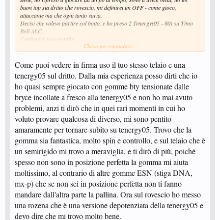
buon top sia dritto che rovescio, mi definirei un OFF - come gioco,
attaccante ma che ogni tanto varia.
Decisi che volevo partire col botto, e ho preso 2 Tenergy(05 - 80) su Timo
Boll ALC.
Configurazione bomba.
Clicca per espandere...
A distanza di poco più di un anno, non ne potevo più e le ho cambiate.
Non sono assolutamente gomme per tutti, l'effetto "molla" è una roba
Come puoi vedere in firma uso il tuo stesso telaio e una
incredibile. La palla schizza via, non c'è verso di controllarla. E se non si ha
tenergy05 sul dritto. Dalla mia esperienza posso dirti che io
una tecnica sicura e navigata, sono più le bestemmie che altro
.
ho quasi sempre giocato con gomme bty tensionate dalle
Ovviamente parabole assurde e spin di un altro pianeta, quando piazzavo i
top erano cannonate.
bryce incollate a fresco alla tenergy05 e non ho mai avuto
Probabilmente per gli esperti sono il non-plus-ultra, ma da quando le ho
problemi, anzi ti dirò che in quei rari momenti in cui ho
cambiate ho ripreso a esprimermi come vorrei.
voluto provare qualcosa di diverso, mi sono pentito
Quindi per chi come me è a livelli medi, meglio optare per configurazioni
amaramente per tornare subito su tenergy05. Trovo che la
meno veloci ma orientate al controllo. Gomme non tensionate perdonano gli
gomma sia fantastica, molto spin e controllo, e sul telaio che è
errori e la tecnica non perfetta.
un semirigido mi trovo a meraviglia, e ti dirò di più, poiché
E ci si può concentrare sul proprio stile, invece che adattarsi a gomme che
sono per esperti.
spesso non sono in posizione perfetta la gomma mi aiuta
moltissimo, al contrario di altre gomme ESN (stiga DNA,
Voi come la vedete? Esperienze simili?
mx-p) che se non sei in posizione perfetta non ti fanno
mandare dall'altra parte la pallina. Ora sul rovescio ho messo
una rozena che è una versione depotenziata della tenergy05 e
devo dire che mi trovo molto bene.