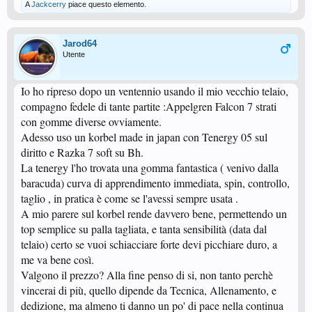
A
Jackcerry
piace questo elemento.
Jarod64
Utente
Io ho ripreso dopo un ventennio usando il mio vecchio telaio,
compagno fedele di tante partite :Appelgren Falcon 7 strati
con gomme diverse ovviamente.
Adesso uso un korbel made in japan con Tenergy 05 sul
diritto e Razka 7 soft su Bh.
La tenergy l'ho trovata una gomma fantastica ( venivo dalla
baracuda) curva di apprendimento immediata, spin, controllo,
taglio , in pratica è come se l'avessi sempre usata .
A mio parere sul korbel rende davvero bene, permettendo un
top semplice su palla tagliata, e tanta sensibilità (data dal
telaio) certo se vuoi schiacciare forte devi picchiare duro, a
me va bene così.
Valgono il prezzo? Alla fine penso di si, non tanto perchè
vincerai di più, quello dipende da Tecnica, Allenamento, e
dedizione, ma almeno ti danno un po' di pace nella continua