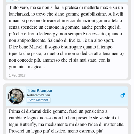
Tutto vero, ma se non si ha la pretesa di metterle max e su un
lanciarazzi, io trovo che siano gomme gestibilissime. A livelli
umani si possono trovare ottime combinazioni gomma-telaio
senza spendere un centone in gomme, anche perchè quel di
più che offrono le tenergy, non sempre è necessario, quando
non antiproducente. Salendo di livello... è un altro sport.
Dice bene Marvel: il sogno è surrogare quanto il tempo
(quello che passa, o quello che non si dedica all'allenamento)
non concede più, ammesso che ci sia mai stato, con la
gommina magica...
1 Feb 2017
TiborKlampar
Rabarama's fan
Staff Member
Prima di disfarmi delle gomme, farei un pensierino a
cambiare legno..adesso non ho ben presente ste versioni di
legni Butterfly, ma mediamente mi danno l'idea di mattonelle.
Proverei un legno piu' elastico, meno estremo, piu'