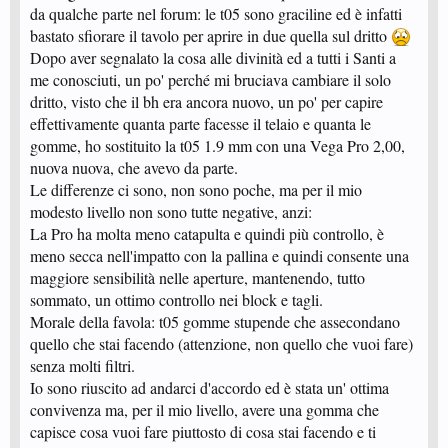
da qualche parte nel forum: le t05 sono graciline ed è infatti
bastato sfiorare il tavolo per aprire in due quella sul dritto
Dopo aver segnalato la cosa alle divinità ed a tutti i Santi a
me conosciuti, un po' perché mi bruciava cambiare il solo
dritto, visto che il bh era ancora nuovo, un po' per capire
effettivamente quanta parte facesse il telaio e quanta le
gomme, ho sostituito la t05 1.9 mm con una Vega Pro 2,00,
nuova nuova, che avevo da parte.
Le differenze ci sono, non sono poche, ma per il mio
modesto livello non sono tutte negative, anzi:
La Pro ha molta meno catapulta e quindi più controllo, è
meno secca nell'impatto con la pallina e quindi consente una
maggiore sensibilità nelle aperture, mantenendo, tutto
sommato, un ottimo controllo nei block e tagli.
Morale della favola: t05 gomme stupende che assecondano
quello che stai facendo (attenzione, non quello che vuoi fare)
senza molti filtri.
Io sono riuscito ad andarci d'accordo ed è stata un' ottima
convivenza ma, per il mio livello, avere una gomma che
capisce cosa vuoi fare piuttosto di cosa stai facendo e ti