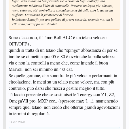
legno..adesso non ho ben presente ste versioni di legni Butterfly, ma
mediamente mi danno l'idea di mattonelle. Proverei un legno piu' elastico,
meno estremo, piu' controlloso, specialmente se fai dello spin la tua arma
migliore. La velocità la fai mettere al braccio.
Io boicotto Butterfly per una politica di prezzi assurda, secondo me, ma le
T05 sono purtroppo insostituibili.
Sono d'accordo, il Timo Boll ALC è un telaio veloce :
OFF/OFF+,
quindi si tratta di un telaio che "spinge" abbastanza di per sè,
inoltre se ci metti sopra 05 e 80 è ovvio che la palla schizza
via e non la controlli a meno che, come intende il buon
Marvell, non sei minimo un 4/3 cat.
Se quelle gomme, che sono fra le più veloci e performanti in
circolazione, le metti su un telaio meno veloce, ma con più
controllo, può darsi che riesci a gestire meglio il tutto.
Ti faccio presente che se sostituisci le Tenergy con Z1, Z2,
OmegaVII pro, MXP ecc., (spessore max ?....), mantenendo
sempre quel telaio, non credo che otterrai grandi agevolazioni
in termini di regolarità.
3 Gen 2020