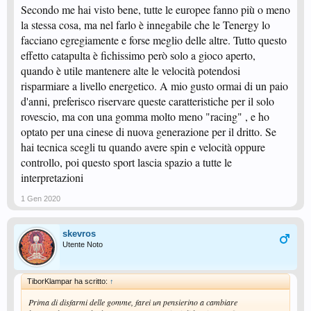
Non sono assolutamente gomme per tutti, l'effetto "molla" è una roba
Secondo me hai visto bene, tutte le europee fanno più o meno
incredibile. La palla schizza via, non c'è verso di controllarla. E se non si ha
la stessa cosa, ma nel farlo è innegabile che le Tenergy lo
una tecnica sicura e navigata, sono più le bestemmie che altro
.
facciano egregiamente e forse meglio delle altre. Tutto questo
Ovviamente parabole assurde e spin di un altro pianeta, quando piazzavo i
top erano cannonate.
effetto catapulta è fichissimo però solo a gioco aperto,
Probabilmente per gli esperti sono il non-plus-ultra, ma da quando le ho
quando è utile mantenere alte le velocità potendosi
cambiate ho ripreso a esprimermi come vorrei.
risparmiare a livello energetico. A mio gusto ormai di un paio
Quindi per chi come me è a livelli medi, meglio optare per configurazioni
d'anni, preferisco riservare queste caratteristiche per il solo
meno veloci ma orientate al controllo. Gomme non tensionate perdonano gli
rovescio, ma con una gomma molto meno "racing" , e ho
errori e la tecnica non perfetta.
optato per una cinese di nuova generazione per il dritto. Se
E ci si può concentrare sul proprio stile, invece che adattarsi a gomme che
sono per esperti.
hai tecnica scegli tu quando avere spin e velocità oppure
controllo, poi questo sport lascia spazio a tutte le
Voi come la vedete? Esperienze simili?
interpretazioni
1 Gen 2020
skevros
Utente Noto
TiborKlampar ha scritto:
↑
Prima di disfarmi delle gomme, farei un pensierino a cambiare