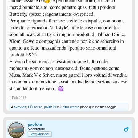
buone, ossia le 05
, e perlomeno sul dritto) è il costo
incredibilmente alto, come peraltro quasi tutti i prodotti
Butterfly, spesso esageratamente overpriced.
Per quanto riguarda il notevole effetto catapulta, con buona
pace di noi giocatori 'old style', tutte le case concorrenti si
sono allineate alla Bty e i migliori prodotti di Tibhar, Donic,
Xiom, Gewo e compagnia cantando non è che scherzino in
quanto a effetto 'mazzafionda' (peraltro sono ormai tutti
prodotti ESN).
E' vero che sul mercato resistono (come l'ultimo dei
mohicani) gomme non tensionate di facile gestione come
Musa, Mark V e Sriver, ma se guardi i loro volumi di vendita
in continua diminuzione, avrai una facile indicazione su dove
stia andando il mercato...
1 Feb 2017
A
skevros
,
Più scuro
,
politiz29
e
1 altro utente
piace questo messaggio.
paolom
Moderatore
Staff Member