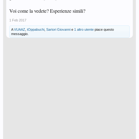
Voi come la vedete? Esperienze simili?
1 Feb 2017
A
VUAAZ
,
tOppabuchi
,
Sartori Giovanni
e
1 altro utente
piace questo
messaggio.