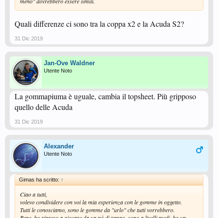
meno" dovrebbero essere simili.
Quali differenze ci sono tra la coppa x2 e la Acuda S2?
31 Dic 2019
Jan-Ove Waldner
Utente Noto
La gommapiuma è uguale, cambia il topsheet. Più gripposo
quello delle Acuda
31 Dic 2019
Alexander
Utente Noto
Gimas ha scritto:
↑
Ciao a tutti,
volevo condividere con voi la mia esperienza con le gomme in oggetto.
Tutti le conosciamo, sono le gomme da "urlo" che tutti vorrebbero.
Bene, ho ripreso a giocare da un pò di tempo, sono a livelli medi, ho un