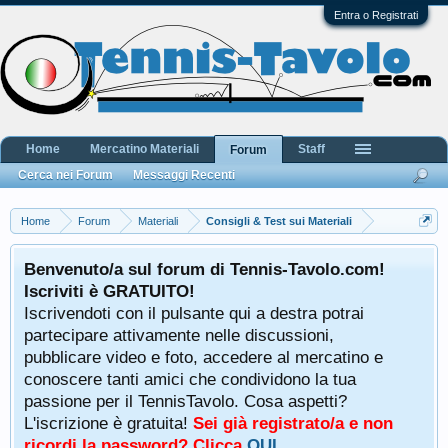
Entra o Registrati
Home
Mercatino Materiali
Staff
Forum
Cerca nei Forum
Messaggi Recenti
Home
Forum
Materiali
Consigli & Test sui Materiali
Benvenuto/a sul forum di Tennis-Tavolo.com!
Iscriviti è GRATUITO!
Iscrivendoti con il pulsante qui a destra potrai
partecipare attivamente nelle discussioni,
pubblicare video e foto, accedere al mercatino e
conoscere tanti amici che condividono la tua
passione per il TennisTavolo. Cosa aspetti?
L'iscrizione è gratuita!
Sei già registrato/a e non
ricordi la password? Clicca
QUI
.