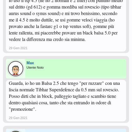
io uso il tsp 4.5 (ne ho 2 normali e 2 fitter) con puntino medio
sul dritto (gd 612) e gomma mordiba sul rovescio (tipo tibhar
aurus sound o synus sound) e mi trovo benissimo, secondo
me il 4.5 è molto duttile, se usi gomme veloci viaggia (ho
provato anche la fastarc g1 o tsp ventus soft), gomme più
lente rallenta, mi piacerebbe provare un black balsa 5.0 per
vedere la differenza ma credo sia minima.
29 Gen 2021
Max
Utente Noto
Guarda, io ho un Balsa 2.5 che tengo "per ruzzare" con una
liscia normale Tibhar Superdefence da 0.5 mm sul rovescio.
Posso dirti che in block, palleggio tagliato e scambio tiene
dentro qualsiasi cosa, tanto che sta entrando in odore di
"promozione".
29 Gen 2021