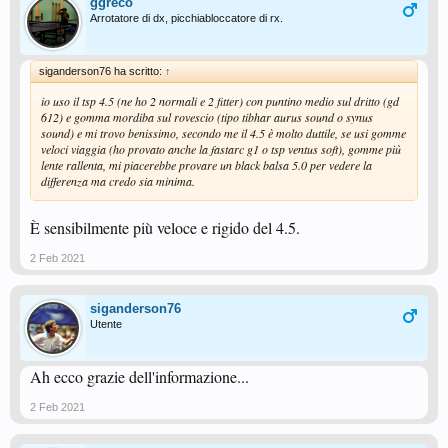
ggreco
Arrotatore di dx, picchiabloccatore di rx.
siganderson76 ha scritto:
↑
io uso il tsp 4.5 (ne ho 2 normali e 2 fitter) con puntino medio sul dritto (gd
612) e gomma mordiba sul rovescio (tipo tibhar aurus sound o synus
sound) e mi trovo benissimo, secondo me il 4.5 è molto duttile, se usi gomme
veloci viaggia (ho provato anche la fastarc g1 o tsp ventus soft), gomme più
lente rallenta, mi piacerebbe provare un black balsa 5.0 per vedere la
differenza ma credo sia minima.
È sensibilmente più veloce e rigido del 4.5.
2 Feb 2021
siganderson76
Utente
Ah ecco grazie dell'informazione...
2 Feb 2021