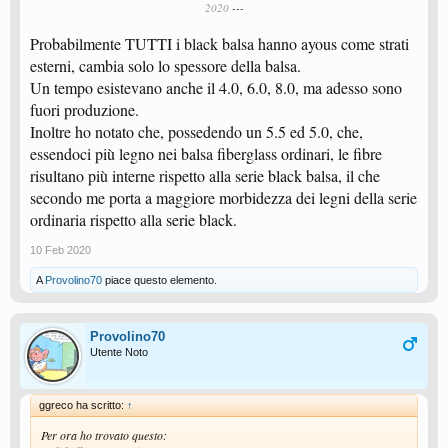
2020
---
Probabilmente TUTTI i black balsa hanno ayous come strati
esterni, cambia solo lo spessore della balsa.
Un tempo esistevano anche il 4.0, 6.0, 8.0, ma adesso sono
fuori produzione.
Inoltre ho notato che, possedendo un 5.5 ed 5.0, che,
essendoci più legno nei balsa fiberglass ordinari, le fibre
risultano più interne rispetto alla serie black balsa, il che
secondo me porta a maggiore morbidezza dei legni della serie
ordinaria rispetto alla serie black.
10 Feb 2020
A
Provolino70
piace questo elemento.
Provolino70
Utente Noto
ggreco ha scritto:
↑
Per ora ho trovato questo: