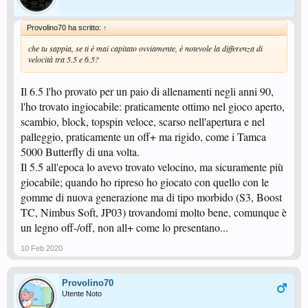
Provolino70 ha scritto:
↑
che tu sappia, se ti è mai capitato ovviamente, è notevole la differenza di
velocità tra 5.5 e 6.5?
Il 6.5 l'ho provato per un paio di allenamenti negli anni 90,
l'ho trovato ingiocabile: praticamente ottimo nel gioco aperto,
scambio, block, topspin veloce, scarso nell'apertura e nel
palleggio, praticamente un off+ ma rigido, come i Tamca
5000 Butterfly di una volta.
Il 5.5 all'epoca lo avevo trovato velocino, ma sicuramente più
giocabile; quando ho ripreso ho giocato con quello con le
gomme di nuova generazione ma di tipo morbido (S3, Boost
TC, Nimbus Soft, JP03) trovandomi molto bene, comunque è
un legno off-/off, non all+ come lo presentano...
10 Feb 2020
Provolino70
Utente Noto