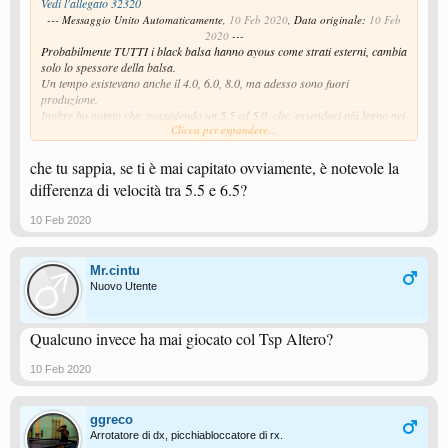
Vedi l'allegato 32320
--- Messaggio Unito Automaticamente,
10 Feb 2020
, Data originale:
10 Feb
2020
---
Probabilmente TUTTI i black balsa hanno ayous come strati esterni, cambia
solo lo spessore della balsa.
Un tempo esistevano anche il 4.0, 6.0, 8.0, ma adesso sono fuori
produzione.
Inoltre ho notato che, possedendo un 5.5 ed 5.0, che, essendoci più legno nei
Clicca per espandere...
balsa fiberglass ordinari, le fibre risultano più interne rispetto alla serie
black balsa, il che secondo me porta a maggiore morbidezza dei legni della
serie ordinaria rispetto alla serie black.
che tu sappia, se ti è mai capitato ovviamente, è notevole la
differenza di velocità tra 5.5 e 6.5?
10 Feb 2020
Mr.cintu
Nuovo Utente
Qualcuno invece ha mai giocato col Tsp Altero?
10 Feb 2020
ggreco
Arrotatore di dx, picchiabloccatore di rx.