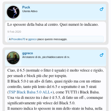
Puck
Utente Attivo
Lo spessore della balsa al centro. Quei numeri lo indicano.
9 Feb 2020
A
Provolino70
e
ggreco
piace questo messaggio.
ggreco
Arrotatore di dx, picchiabloccatore di rx.
Ciao, il 6.5 (normale o fitter è uguale) è molto veloce e rigido,
per smash e block più che per topspin.
Il Black 5.0 è un all+ di fatto, quasi rigido ma con un ottimo
controllo, tanto più lento del 6.5 e soprattutto è un 5 strati
(
TSP Black Balsa 5.0 ALL+
), come TUTTI i Black Balsa.
Una via di mezzo tra i due è il 5.5, di fatto un off-, comunque
significativamente più veloce del Black 5.0.
Il numero indica lo spessore in mm dello strato in balsa, nella