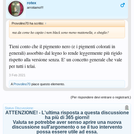
rotex
arrotiamo!!!
Provolino70 ha scritto:
↑
ma da come ho capito i non black sono meno mattonella, o sbaglio?
Tieni conto che il pigmento nero (e i pigmenti colorati in
generali) assorbito dal legno lo rende leggermente più rigido
rispetto alla versione senza. E' un concetto generale che vale
per tutti i telai.
3 Feb 2021
A
Provolino70
piace questo elemento.
(Per rispondere devi entrare o registrarti.)
Status Discussione:
ATTENZIONE! - L'ultima risposta a questa discussione
ha più di 365 giorni!
Valuta se potrebbe aver senso aprire una nuova
discussione sull'argomento o se il tuo intervento
possa essere utile ad essa.