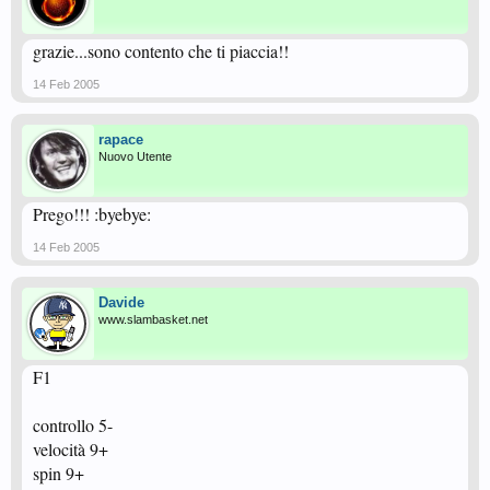
grazie...sono contento che ti piaccia!!
14 Feb 2005
rapace
Nuovo Utente
Prego!!! :byebye:
14 Feb 2005
Davide
www.slambasket.net
F1
controllo 5-
velocità 9+
spin 9+