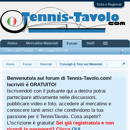
Entra o Registrati
Home
Mercatino Materiali
Staff
Forum
Cerca nei Forum
Messaggi Recenti
Home
Forum
Materiali
Consigli & Test sui Materiali
Benvenuto/a sul forum di Tennis-Tavolo.com!
Iscriviti è GRATUITO!
Iscrivendoti con il pulsante qui a destra potrai
partecipare attivamente nelle discussioni,
pubblicare video e foto, accedere al mercatino e
conoscere tanti amici che condividono la tua
passione per il TennisTavolo. Cosa aspetti?
L'iscrizione è gratuita!
Sei già registrato/a e non
ricordi la password? Clicca
QUI
.