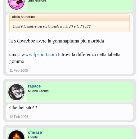
Sminellatore
ofelio ha scritto:
Qual'è la differenza sostanziale tra la F1 e la F1 s??
la s dovrebbe avere la gommapiuma piu morbida
cmq..
www.fpsport.com
li trovi la differenza nella tabella
gomme
11 Feb 2005
rapace
Nuovo Utente
Che bel sito!!!
12 Feb 2005
ofmaze
Utente