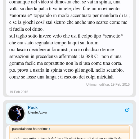
comunque nel video si dimostra che, se vai in spinta, una
volta su due la palla ti va in rete; devi fare un movimento
*anormale* toppando in modo accentuato per mandarla di la';
e se la giochi cosi' stai sicuro che anche uno scarso come me
ti fucila col dritto.
sul taglio sotto invece vedo che usi il colpo tipo *scavetto*
che era stato segnalato tempo fa qui sul forum.
ora lascio decidere ai forumisti, ma io ribadisco le mie
sensazioni in precedenza affermate : la 388 C1 non e' una
gomma facile ma soprattutto non la si usa come una corta.
p.s. prova a usarla in spinta verso gli angoli, nello scambio,
come se fosse una lunga : ti escono dei colpi micidiali
Ultima modifica:
19 Feb 2015
19 Feb 2015
Puck
Utente Attivo
paolodalecce ha scritto:
↑
ci sta bene tutto...dipende dal tuo stile più è bassa più è piatta e difficile da