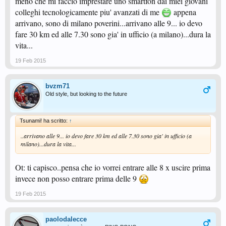
meno che mi faccio imprestare uno smartfon dai miei giovani
colleghi tecnologicamente piu' avanzati di me
appena
arrivano, sono di milano poverini...arrivano alle 9... io devo
fare 30 km ed alle 7.30 sono gia' in ufficio (a milano)...dura la
vita...
19 Feb 2015
bvzm71
Old style, but looking to the future
Tsunami! ha scritto:
↑
..arrivano alle 9... io devo fare 30 km ed alle 7.30 sono gia' in ufficio (a
milano)...dura la vita...
Ot: ti capisco..pensa che io vorrei entrare alle 8 x uscire prima
invece non posso entrare prima delle 9
19 Feb 2015
paolodalecce