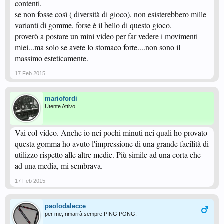
contenti.
come si gioca col puntino corto.
se non fosse così ( diversità di gioco), non esisterebbero mille
varianti di gomme, forse è il bello di questo gioco.
proverò a postare un mini video per far vedere i movimenti
miei...ma solo se avete lo stomaco forte....non sono il
massimo esteticamente.
17 Feb 2015
mariofordi
Utente Attivo
Vai col video. Anche io nei pochi minuti nei quali ho provato
questa gomma ho avuto l'impressione di una grande facilità di
utilizzo rispetto alle altre medie. Più simile ad una corta che
ad una media, mi sembrava.
17 Feb 2015
paolodalecce
per me, rimarrà sempre PING PONG.