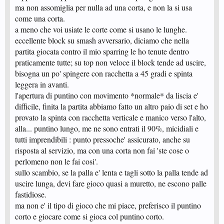
ma non assomiglia per nulla ad una corta, e non la si usa
come una corta.
a meno che voi usiate le corte come si usano le lunghe.
eccellente block su smash avversario, diciamo che nella
partita giocata contro il mio sparring le ho tenute dentro
praticamente tutte; su top non veloce il block tende ad uscire,
bisogna un po' spingere con racchetta a 45 gradi e spinta
leggera in avanti.
l'apertura di puntino con movimento *normale* da liscia e'
difficile, finita la partita abbiamo fatto un altro paio di set e ho
provato la spinta con racchetta verticale e manico verso l'alto,
alla... puntino lungo, me ne sono entrati il 90%, micidiali e
tutti imprendibili : punto pressoche' assicurato, anche su
risposta al servizio, ma con una corta non fai 'ste cose o
perlomeno non le fai cosi'.
sullo scambio, se la palla e' lenta e tagli sotto la palla tende ad
uscire lunga, devi fare gioco quasi a muretto, ne escono palle
fastidiose.
ma non e' il tipo di gioco che mi piace, preferisco il puntino
corto e giocare come si gioca col puntino corto.