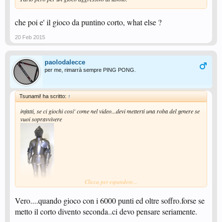
che poi e' il gioco da puntino corto, what else ?
20 Feb 2015
paolodalecce
per me, rimarrà sempre PING PONG.
Tsunami! ha scritto:
↑
infatti, se ci giochi cosi' come nel video...devi metterti una roba del genere se
vuoi sopravvivere
Clicca per espandere...
Vero....quando gioco con i 6000 punti ed oltre soffro.forse se
metto il corto divento seconda..ci devo pensare seriamente.
che poi e' il gioco da puntino corto, what else ?