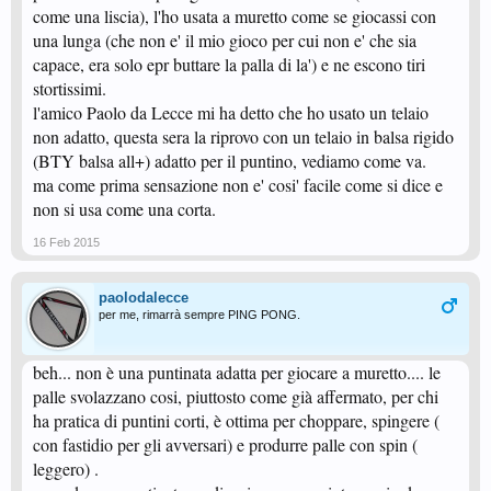
come una liscia), l'ho usata a muretto come se giocassi con
una lunga (che non e' il mio gioco per cui non e' che sia
capace, era solo epr buttare la palla di la') e ne escono tiri
stortissimi.
l'amico Paolo da Lecce mi ha detto che ho usato un telaio
non adatto, questa sera la riprovo con un telaio in balsa rigido
(BTY balsa all+) adatto per il puntino, vediamo come va.
ma come prima sensazione non e' cosi' facile come si dice e
non si usa come una corta.
16 Feb 2015
paolodalecce
per me, rimarrà sempre PING PONG.
beh... non è una puntinata adatta per giocare a muretto.... le
palle svolazzano cosi, piuttosto come già affermato, per chi
ha pratica di puntini corti, è ottima per choppare, spingere (
con fastidio per gli avversari) e produrre palle con spin (
leggero) .