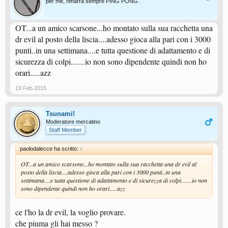
per me, rimarrà sempre PING PONG.
OT...a un amico scarsone...ho montato sulla sua racchetta una
dr evil al posto della liscia....adesso gioca alla pari con i 3000
punti..in una settimana....e tutta questione di adattamento e di
sicurezza di colpi.......io non sono dipendente quindi non ho
orari.....azz
19 Feb 2015
Tsunami!
Moderatore mercatino
Staff Member
paolodalecce ha scritto:
↑
OT...a un amico scarsone...ho montato sulla sua racchetta una dr evil al
posto della liscia....adesso gioca alla pari con i 3000 punti..in una
settimana....e tutta questione di adattamento e di sicurezza di colpi.......io non
sono dipendente quindi non ho orari.....azz
ce l'ho la dr evil, la voglio provare.
che piuma gli hai messo ?