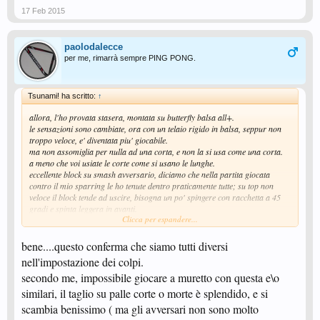
17 Feb 2015
paolodalecce
per me, rimarrà sempre PING PONG.
Tsunami! ha scritto:
↑
allora, l'ho provata stasera, montata su butterfly balsa all+.
le sensazioni sono cambiate, ora con un telaio rigido in balsa, seppur non
troppo veloce, e' diventata piu' giocabile.
ma non assomiglia per nulla ad una corta, e non la si usa come una corta.
a meno che voi usiate le corte come si usano le lunghe.
eccellente block su smash avversario, diciamo che nella partita giocata
contro il mio sparring le ho tenute dentro praticamente tutte; su top non
veloce il block tende ad uscire, bisogna un po' spingere con racchetta a 45
gradi e spinta leggera in avanti.
Clicca per espandere...
l'apertura di puntino con movimento *normale* da liscia e' difficile, finita la
partita abbiamo fatto un altro paio di set e ho provato la spinta con
racchetta verticale e manico verso l'alto, alla... puntino lungo, me ne sono
bene....questo conferma che siamo tutti diversi
entrati il 90%, micidiali e tutti imprendibili : punto pressoche' assicurato,
nell'impostazione dei colpi.
anche su risposta al servizio, ma con una corta non fai 'ste cose o
secondo me, impossibile giocare a muretto con questa e\o
perlomeno non le fai cosi'.
sullo scambio, se la palla e' lenta e tagli sotto la palla tende ad uscire lunga,
similari, il taglio su palle corte o morte è splendido, e si
devi fare gioco quasi a muretto, ne escono palle fastidiose.
scambia benissimo ( ma gli avversari non sono molto
ma non e' il tipo di gioco che mi piace, preferisco il puntino corto e giocare