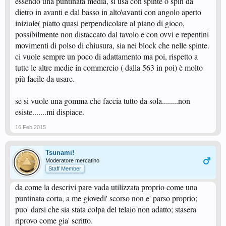
essendo una puntinata media, si usa con spinte o spin da
dietro in avanti e dal basso in alto\avanti con angolo aperto
iniziale( piatto quasi perpendicolare al piano di gioco,
possibilmente non distaccato dal tavolo e con ovvi e repentini
movimenti di polso di chiusura, sia nei block che nelle spinte.
ci vuole sempre un poco di adattamento ma poi, rispetto a
tutte le altre medie in commercio ( dalla 563 in poi) è molto
più facile da usare.
se si vuole una gomma che faccia tutto da sola........non
esiste.......mi dispiace.
16 Feb 2015
Tsunami!
Moderatore mercatino
Staff Member
da come la descrivi pare vada utilizzata proprio come una
puntinata corta, a me giovedi' scorso non e' parso proprio;
puo' darsi che sia stata colpa del telaio non adatto; stasera
riprovo come gia' scritto.