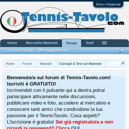
Entra o Registrati
Home
Mercatino Materiali
Staff
Forum
Cerca nei Forum
Messaggi Recenti
Home
Forum
Materiali
Consigli & Test sui Materiali
Benvenuto/a sul forum di Tennis-Tavolo.com!
Iscriviti è GRATUITO!
Iscrivendoti con il pulsante qui a destra potrai
partecipare attivamente nelle discussioni,
pubblicare video e foto, accedere al mercatino e
conoscere tanti amici che condividono la tua
passione per il TennisTavolo. Cosa aspetti?
L'iscrizione è gratuita!
Sei già registrato/a e non
ricordi la password? Clicca
QUI
.