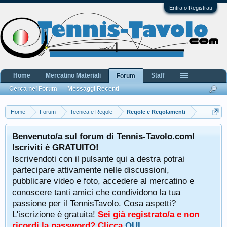
Entra o Registrati
Home
Mercatino Materiali
Staff
Forum
Cerca nei Forum
Messaggi Recenti
Home
Forum
Tecnica e Regole
Regole e Regolamenti
Benvenuto/a sul forum di Tennis-Tavolo.com!
Iscriviti è GRATUITO!
Iscrivendoti con il pulsante qui a destra potrai
partecipare attivamente nelle discussioni,
pubblicare video e foto, accedere al mercatino e
conoscere tanti amici che condividono la tua
passione per il TennisTavolo. Cosa aspetti?
L'iscrizione è gratuita!
Sei già registrato/a e non
ricordi la password? Clicca
QUI
.