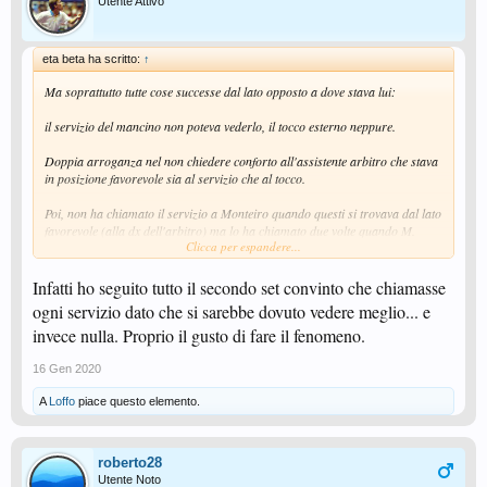
Utente Attivo
eta beta ha scritto:
↑
Ma soprattutto tutte cose successe dal lato opposto a dove stava lui:
il servizio del mancino non poteva vederlo, il tocco esterno neppure.
Doppia arroganza nel non chiedere conforto all'assistente arbitro che stava
in posizione favorevole sia al servizio che al tocco.
Poi, non ha chiamato il servizio a Monteiro quando questi si trovava dal lato
favorevole (alla dx dell'arbitro) ma lo ha chiamato due volte quando M.
Clicca per espandere...
giocava a sx !
Sul tocco a me pareva che la palla passasse sopra il tavolo e quindi non
Infatti ho seguito tutto il secondo set convinto che chiamasse
potesse essere esterna. Ma forse era parallela e comunque Kanhin non ha
ogni servizio dato che si sarebbe dovuto vedere meglio... e
esitato a riconoscere il punto a Monteiro, infatti lo ha subito restituito.
invece nulla. Proprio il gusto di fare il fenomeno.
Che gran figurimmerd...
16 Gen 2020
A
Loffo
piace questo elemento.
roberto28
Utente Noto