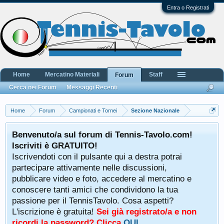
Entra o Registrati
Home
Mercatino Materiali
Staff
Forum
Cerca nei Forum
Messaggi Recenti
Home
Forum
Campionati e Tornei
Sezione Nazionale
Benvenuto/a sul forum di Tennis-Tavolo.com!
Iscriviti è GRATUITO!
Iscrivendoti con il pulsante qui a destra potrai
partecipare attivamente nelle discussioni,
pubblicare video e foto, accedere al mercatino e
conoscere tanti amici che condividono la tua
passione per il TennisTavolo. Cosa aspetti?
L'iscrizione è gratuita!
Sei già registrato/a e non
ricordi la password? Clicca
QUI
.