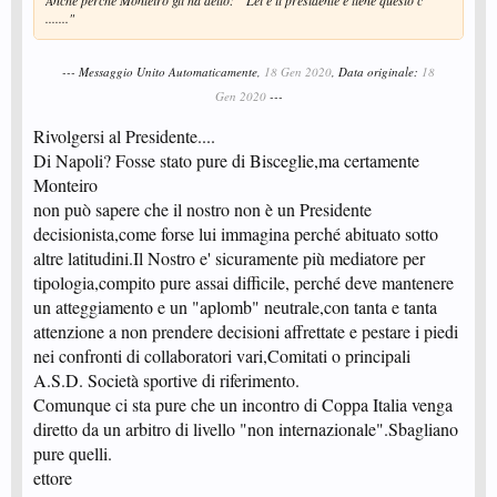
Anche perché Monteiro gli ha detto: " Lei è il presidente e tiene questo c
......."
--- Messaggio Unito Automaticamente,
18 Gen 2020
, Data originale:
18
Gen 2020
---
Rivolgersi al Presidente....
Di Napoli? Fosse stato pure di Bisceglie,ma certamente
Monteiro
non può sapere che il nostro non è un Presidente
decisionista,come forse lui immagina perché abituato sotto
altre latitudini.Il Nostro e' sicuramente più mediatore per
tipologia,compito pure assai difficile, perché deve mantenere
un atteggiamento e un "aplomb" neutrale,con tanta e tanta
attenzione a non prendere decisioni affrettate e pestare i piedi
nei confronti di collaboratori vari,Comitati o principali
A.S.D. Società sportive di riferimento.
Comunque ci sta pure che un incontro di Coppa Italia venga
diretto da un arbitro di livello "non internazionale".Sbagliano
pure quelli.
ettore