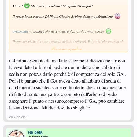
Ma va!
Ma quale presidente! Ma quale Di Napoli!
Il rosso lo ha estratto Di Pinto, Giudice Arbitro della manifestazione.
@cucciolo
mi sembra che devi metterti d'accordo con te stesso.
Prima scrivi che il rosso spettava al G.A. (referee). Poi scrivi che toccavq al
giudice di sedia in quanto questione di fatto.
Clicca per espandere...
La dichiarazione di Monteiro che ha fatto scattare la sanzione è stata
nel primo esempio da me fatto siccome si diceva che il rosso
proferita a partita finita.
l'aveva dato l'arbitro di sedia e qui ho detto che l'arbitro di
sedia non poteva darlo perché è di competenza del solo GA .
Poi si è parlato che il GA aveva detto all'arbitro di sedia di
cambiare una sua decisione ed ho detto che su una questione
di fatto durante una partita è compito dell'arbitro di sedia
assegnare il punto e nessuno,compreso il GA, può cambiare
la sua decisione. Mi dici dove ho sbagliato
20 Gen 2020
eta beta