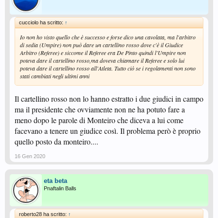
cucciolo ha scritto:
↑
Io non ho visto quello che è successo e forse dico una cavolata, ma l'arbitro
di sedia (Umpire) non può dare un cartellino rosso dove c'è il Giudice
Arbitro (Referee) e siccome il Referee era De Pinto quindi l'Umpire non
poteva dare il cartellino rosso,ma doveva chiamare il Referee e solo lui
poteva dare il cartellino rosso all'Atleta. Tutto ciò se i regolamenti non sono
stati cambiati negli ultimi anni
Il cartellino rosso non lo hanno estratto i due giudici in campo
ma il presidente che ovviamente non ne ha potuto fare a
meno dopo le parole di Monteiro che diceva a lui come
facevano a tenere un giudice così. Il problema però è proprio
quello posto da monteiro....
16 Gen 2020
eta beta
Pnaftalin Balls
roberto28 ha scritto:
↑