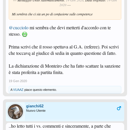
--- Messaggio Unito Automaticamente,
19 Gen 2020
, Data originale:
19 Gen
2020
---
Mi sembra che ci sia un po di confusione sulle competenze
@cucciolo
mi sembra che devi metterti d'accordo con te
stesso.
Prima scrivi che il rosso spettava al G.A. (referee). Poi scrivi
che toccavq al giudice di sedia in quanto questione di fatto.
La dichiarazione di Monteiro che ha fatto scattare la sanzione
è stata proferita a partita finita.
19 Gen 2020
A
VUAAZ
piace questo elemento.
gianchi62
Nuovo Utente
..ho letto tutti i vs. commenti e sinceramente, a parte che