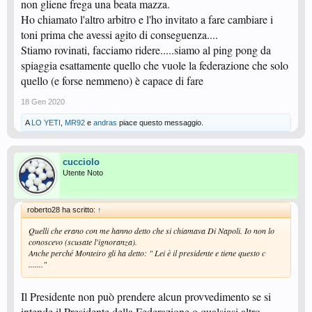
non gliene frega una beata mazza.
Ho chiamato l'altro arbitro e l'ho invitato a fare cambiare i
toni prima che avessi agito di conseguenza....
Stiamo rovinati, facciamo ridere.....siamo al ping pong da
spiaggia esattamente quello che vuole la federazione che solo
quello (e forse nemmeno) è capace di fare
18 Gen 2020
A
LO YETI
,
MR92
e
andras
piace questo messaggio.
cucciolo
Utente Noto
roberto28 ha scritto:
↑
Quelli che erano con me hanno detto che si chiamava Di Napoli. Io non lo
conoscevo (scusate l'ignoranza).
Anche perché Monteiro gli ha detto: " Lei è il presidente e tiene questo c
......."
Il Presidente non può prendere alcun provvedimento se si
intende il Presidente della Federazione o qualsiasi altro