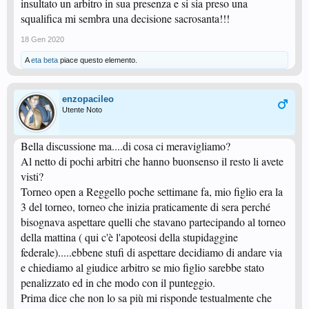
insultato un arbitro in sua presenza e si sia preso una
squalifica mi sembra una decisione sacrosanta!!!
18 Gen 2020
A
eta beta
piace questo elemento.
enzopacileo
Utente Noto
Bella discussione ma....di cosa ci meravigliamo?
Al netto di pochi arbitri che hanno buonsenso il resto li avete
visti?
Torneo open a Reggello poche settimane fa, mio figlio era la
3 del torneo, torneo che inizia praticamente di sera perché
bisognava aspettare quelli che stavano partecipando al torneo
della mattina ( qui c'è l'apoteosi della stupidaggine
federale).....ebbene stufi di aspettare decidiamo di andare via
e chiediamo al giudice arbitro se mio figlio sarebbe stato
penalizzato ed in che modo con il punteggio.
Prima dice che non lo sa più mi risponde testualmente che