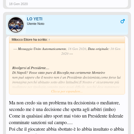
18 Gen 2020
LO YETI
Utente Noto
Milocco Ettore ha scritto:
↑
--- Messaggio Unito Automaticamente,
18 Gen 2020
, Data originale:
18 Gen
2020
---
Rivolgersi al Presidente....
Di Napoli? Fosse stato pure di Bisceglie,ma certamente Monteiro
non può sapere che il nostro non è un Presidente decisionista,come forse lui
immagina perché abituato sotto altre latitudini.Il Nostro e' sicuramente più
mediatore per tipologia,compito pure assai difficile, perché deve mantenere
Clicca per espandere...
un atteggiamento e un "aplomb" neutrale,con tanta e tanta attenzione a non
prendere decisioni affrettate e pestare i piedi nei confronti di collaboratori
vari,Comitati o principali A.S.D. Società sportive di riferimento.
Ma non credo sia un problema tra decisionista o mediatore,
Comunque ci sta pure che un incontro di Coppa Italia venga diretto da un
secondo me è una decisione che spetta agli arbitri (imho)
arbitro di livello "non internazionale".Sbagliano pure quelli.
Come in qualsiasi altro sport mai visto un Presidente federale
ettore
comminate sanzioni sul campo.....
Poi che il giocatore abbia sbottato è lo abbia insultato o abbia