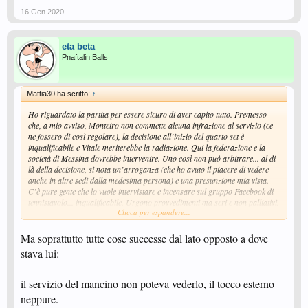
16 Gen 2020
eta beta
Pnaftalin Balls
Mattia30 ha scritto:
↑
Ho riguardato la partita per essere sicuro di aver capito tutto. Premesso
che, a mio avviso, Monteiro non commette alcuna infrazione al servizio (ce
ne fossero di così regolare), la decisione all’inizio del quarto set è
inqualificabile e Vitale meriterebbe la radiazione. Qui la federazione e la
società di Messina dovrebbe intervenire. Uno così non può arbitrare... al di
là della decisione, si nota un’arroganza (che ho avuto il piacere di vedere
anche in altre sedi dalla medesima persona) e una presunzione mia vista.
C’è pure gente che lo vuole intervistare e incensare sul gruppo Facebook di
tennistavolo... inqualificabile. Urgono provvedimenti ma seri e non palliativi.
Clicca per espandere...
Vi confermo come il “c.......” di Monteiro sia stato pure poco per quanto
subito. Complimenti a lui per aver vinto una partita così condizionata.
Ma soprattutto tutte cose successe dal lato opposto a dove
stava lui:
il servizio del mancino non poteva vederlo, il tocco esterno
neppure.