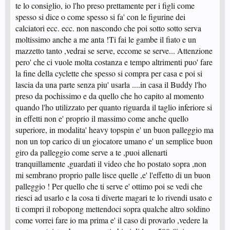
niente di heavy? ._.
te lo consiglio, io l'ho preso prettamente per i figli come
spesso si dice o come spesso si fa' con le figurine dei
calciatori ecc. ecc. non nascondo che poi sotto sotto serva
moltissimo anche a me anta !Ti fai le gambe il fiato e un
mazzetto tanto ,vedrai se serve, eccome se serve... Attenzione
pero' che ci vuole molta costanza e tempo altrimenti puo' fare
la fine della cyclette che spesso si compra per casa e poi si
lascia da una parte senza piu' usarla ....in casa il Buddy l'ho
preso da pochissimo e da quello che ho capito al momento
quando l'ho utilizzato per quanto riguarda il taglio inferiore si
in effetti non e' proprio il massimo come anche quello
superiore, in modalita' heavy topspin e' un buon palleggio ma
non un top carico di un giocatore umano e' un semplice buon
giro da palleggio come serve a te ,puoi allenarti
tranquillamente ,guardati il video che ho postato sopra ,non
mi sembrano proprio palle lisce quelle ,e' l'effetto di un buon
palleggio ! Per quello che ti serve e' ottimo poi se vedi che
riesci ad usarlo e la cosa ti diverte magari te lo rivendi usato e
ti compri il robopong mettendoci sopra qualche altro soldino
come vorrei fare io ma prima e' il caso di provarlo ,vedere la