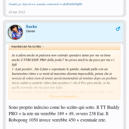
Visualizza: http://www.youtube.com/watch?v=KdPmbDiPQH8
20 Apr 2012
Socks
Utente
maxdarcan ha scritto:
↑
Se ti alleni anche in palestra non volendo spendere tanto per me va bene
anche il TTBUDDY PRO della joola l' ho preso anch'io da poco per me e i
figli
1 -Lati positivi ; Fai il fiato e sopratutto le gambe ,manda palle con un
buonissimo ritmo e se metti al massimo diventa impossibile, pensa che io
novizio di robot (non di tennis tavolo)mettendolo al minimo dopo un pochino
inizio subito a sentirlo !Altro lato positivo e' che il Pro gira anche ,io ho
quello normale che mi gira mio figlio .
2 Lati negativi; I tagli sono leggeri ,niente a che vedere con la realta' come
Clicca per espandere...
gia' sapevo prima di prenderlo e di questo ne devi essere al corrente e credo
che nessun robot possa sostituire l' umano certo i robot a 500 € e' normale
che siano piu' efficenti ma se ti alleni anche in palestra questo Bubby per le
Sono proprio indeciso come ho scritto qui sotto. Il TT Buddy
gambe e il fiato che sono importantissimi per questo sport ,e un buon
PRO + la rete mi verrebbe 189 + 49, ovvero 238 Eur. Il
prodotto qualita' prezzo non solo per chi inizia !
Robopong 1050 invece verrebbe 450 + eventuale rete.
ciao