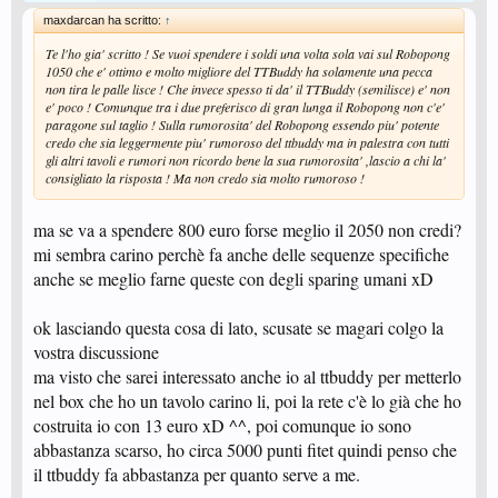
maxdarcan ha scritto:
↑
Te l'ho gia' scritto ! Se vuoi spendere i soldi una volta sola vai sul Robopong
1050 che e' ottimo e molto migliore del TTBuddy ha solamente una pecca
non tira le palle lisce ! Che invece spesso ti da' il TTBuddy (semilisce) e' non
e' poco ! Comunque tra i due preferisco di gran lunga il Robopong non c'e'
paragone sul taglio ! Sulla rumorosita' del Robopong essendo piu' potente
credo che sia leggermente piu' rumoroso del ttbuddy ma in palestra con tutti
gli altri tavoli e rumori non ricordo bene la sua rumorosita' ,lascio a chi la'
consigliato la risposta ! Ma non credo sia molto rumoroso !
ma se va a spendere 800 euro forse meglio il 2050 non credi?
mi sembra carino perchè fa anche delle sequenze specifiche
anche se meglio farne queste con degli sparing umani xD
ok lasciando questa cosa di lato, scusate se magari colgo la
vostra discussione
ma visto che sarei interessato anche io al ttbuddy per metterlo
nel box che ho un tavolo carino li, poi la rete c'è lo già che ho
costruita io con 13 euro xD ^^, poi comunque io sono
abbastanza scarso, ho circa 5000 punti fitet quindi penso che
il ttbuddy fa abbastanza per quanto serve a me.