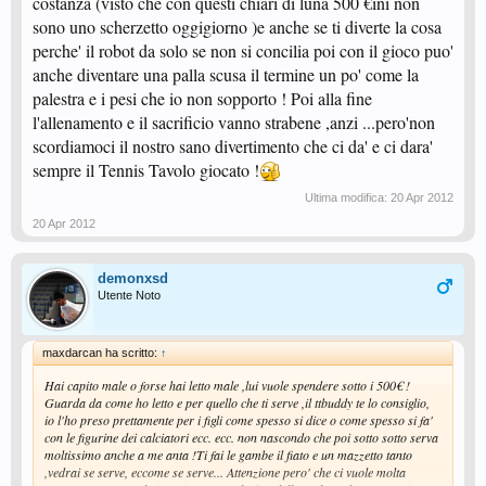
costanza (visto che con questi chiari di luna 500 €ini non
sono uno scherzetto oggigiorno )e anche se ti diverte la cosa
perche' il robot da solo se non si concilia poi con il gioco puo'
anche diventare una palla scusa il termine un po' come la
palestra e i pesi che io non sopporto ! Poi alla fine
l'allenamento e il sacrificio vanno strabene ,anzi ...pero'non
scordiamoci il nostro sano divertimento che ci da' e ci dara'
sempre il Tennis Tavolo giocato !
Ultima modifica:
20 Apr 2012
20 Apr 2012
demonxsd
Utente Noto
maxdarcan ha scritto:
↑
Hai capito male o forse hai letto male ,lui vuole spendere sotto i 500€ !
Guarda da come ho letto e per quello che ti serve ,il ttbuddy te lo consiglio,
io l'ho preso prettamente per i figli come spesso si dice o come spesso si fa'
con le figurine dei calciatori ecc. ecc. non nascondo che poi sotto sotto serva
moltissimo anche a me anta !Ti fai le gambe il fiato e un mazzetto tanto
,vedrai se serve, eccome se serve... Attenzione pero' che ci vuole molta