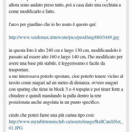
allora sono andato preso tutto, poi a casa dato una occhiata a
come modificarlo e fatto.
l'arco per giardino che io ho usato è questo qui:
http://www.verdemax.it/newsite/pics/prod/img880/3449.jpg
in questa foto è alto 240 cm e largo 130 cm, modificandolo è
passato ad essere alto 160 e largo 140 cm, l'ho modificato per
avere una base più stabile, è leggerissimo e facile da
trasportare.
a me interessava poterlo spostare, cioe poterlo tenere vicino al
tavolo come magari ad un metro di distanza. ovvero magari
con sparing che tiene in block 3 o 4 topspin e poi tirare forte a
chiudere e quindi mandando la palla dentro la rete
posizionata anche angolata in un punto specifico.
credo che potrei farne una più carina tipo cosi:
http://www.mytabletennisclub.ca/assets/image/BallCatchNet_
01.JPG