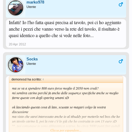
marko978
Utente
Infatti! Io l'ho fatta quasi precisa al tavolo, poi ci ho aggiunto
anche i pezzi che vanno verso la rete del tavolo, il risultato è
quasi identico a quello che si vede nelle foto...
20 Apr 2012
Socks
Utente
demonxsd ha scritto:
↑
ma se va a spendere 800 euro forse meglio il 2050 non credi?
mi sembra carino perchè fa anche delle sequenze specifiche anche se meglio
farne queste con degli sparing umani xD
ok lasciando questa cosa di lato, scusate se magari colgo la vostra
discussione
ma visto che sarei interessato anche io al ttbuddy per metterlo nel box che ho
un tavolo carino li, poi la rete c'è lo già che ho costruita io con 13 euro xD
^^, poi comunque io sono abbastanza scarso, ho circa 5000 punti fitet quindi
Clicca per espandere...
penso che il ttbuddy fa abbastanza per quanto serve a me.