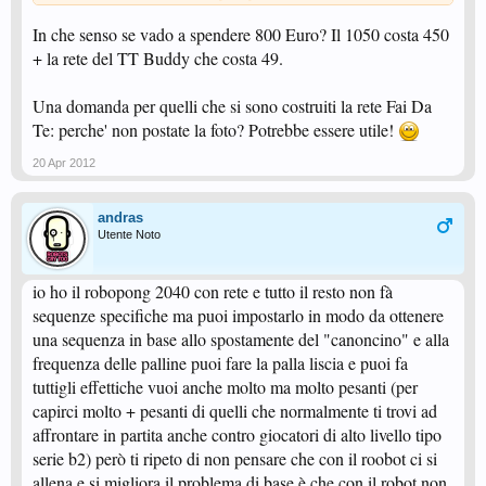
volevo però solo chiedere un cosa, ho capito che il taglio sotto non è il
In che senso se vado a spendere 800 Euro? Il 1050 costa 450
massimo a quanto hai detto te, la modalità "heavy topspin" che sarebbe una
+ la rete del TT Buddy che costa 49.
palla con effetto superiore, quanto realmente "heavy" è?, cioe nel senso se
dovessimo confrontarlo col taglio, è tanta la differenza di giro?, o entrambi
niente di heavy? ._.
Una domanda per quelli che si sono costruiti la rete Fai Da
Te: perche' non postate la foto? Potrebbe essere utile!
20 Apr 2012
andras
Utente Noto
io ho il robopong 2040 con rete e tutto il resto non fà
sequenze specifiche ma puoi impostarlo in modo da ottenere
una sequenza in base allo spostamente del "canoncino" e alla
frequenza delle palline puoi fare la palla liscia e puoi fa
tuttigli effettiche vuoi anche molto ma molto pesanti (per
capirci molto + pesanti di quelli che normalmente ti trovi ad
affrontare in partita anche contro giocatori di alto livello tipo
serie b2) però ti ripeto di non pensare che con il roobot ci si
allena e si migliora il problema di base è che con il robot non