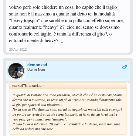
volevo però solo chiedere un cosa, ho capito che il taglio
sotto non è il massimo a quanto hai detto te, la modalità
"heavy topspin" che sarebbe una palla con effetto superiore,
quanto realmente "heavy" è?, cioe nel senso se dovessimo
confrontarlo col taglio, è tanta la differenza di giro?, o
entrambi niente di heavy? ._.
20 Apr 2012
demonxsd
Utente Noto
marko978 ha scritto:
↑
In quanto al rumore non sono fastidiosi, calcola che c'è un cesto con palline
dentro che si muovono, io sento un pò di "rumore" quando il motorino sale
di giri per spararti una pistolata...
Per la rete io l'ho fatta da solo, vai ad un negozio di materiali edili e compri
un pò di rete verde frangisole e una bacchetta di ferro da cui farai uscire
vari pezzi per saldarti una "lavagna".
Il tutto ti costa intorno ai 20 euro... e il risultato è lo stesso, forse non sarà
bella da vedere ma chissene...