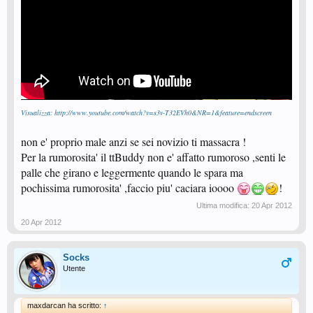
Visualizza: http://www.youtube.com/watch?v=s3v-T32EVh0&NR=1&feature=endscreen
non e' proprio male anzi se sei novizio ti massacra !
Per la rumorosita' il ttBuddy non e' affatto rumoroso ,senti le
palle che girano e leggermente quando le spara ma
pochissima rumorosita' ,faccio piu' caciara ioooo
!
Ultima modifica:
20 Apr 2012
20 Apr 2012
Socks
Utente
maxdarcan ha scritto:
↑