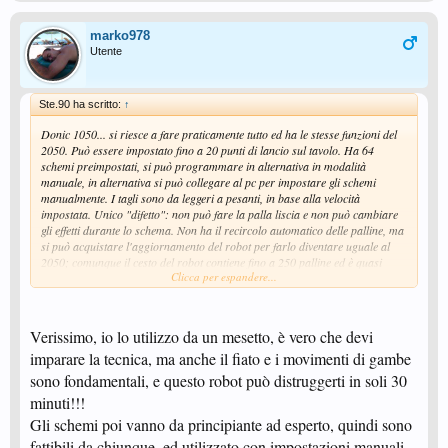
marko978
Utente
Ste.90 ha scritto:
↑
Donic 1050... si riesce a fare praticamente tutto ed ha le stesse funzioni del
2050. Può essere impostato fino a 20 punti di lancio sul tavolo. Ha 64
schemi preimpostati, si può programmare in alternativa in modalità
manuale, in alternativa si può collegare al pc per impostare gli schemi
manualmente. I tagli sono da leggeri a pesanti, in base alla velocità
impostata. Unico "difetto": non può fare la palla liscia e non può cambiare
gli effetti durante lo schema. Non ha il recircolo automatico delle palline, ma
si può acquistare l'aggiornamento del robot per farlo diventare uguale al
2050; comunque il cesto del robot contiene fino a 250 palline ed è quasi
Clicca per espandere...
dura a farle tutte a velocità sostenuta ovviamente!
Lo trovi a 450 euro
da
TT Planet
o
FP sport di Pagano G.
Verissimo, io lo utilizzo da un mesetto, è vero che devi
imparare la tecnica, ma anche il fiato e i movimenti di gambe
sono fondamentali, e questo robot può distruggerti in soli 30
minuti!!!
Gli schemi poi vanno da principiante ad esperto, quindi sono
fattibili da chiunque, ed utilizzato con impostazioni manuali