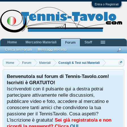
Entra o Registrati
Home
Mercatino Materiali
Staff
Forum
Cerca nei Forum
Messaggi Recenti
Home
Forum
Materiali
Consigli & Test sui Materiali
Benvenuto/a sul forum di Tennis-Tavolo.com!
Iscriviti è GRATUITO!
Iscrivendoti con il pulsante qui a destra potrai
partecipare attivamente nelle discussioni,
pubblicare video e foto, accedere al mercatino e
conoscere tanti amici che condividono la tua
passione per il TennisTavolo. Cosa aspetti?
L'iscrizione è gratuita!
Sei già registrato/a e non
ricordi la password? Clicca
QUI
.