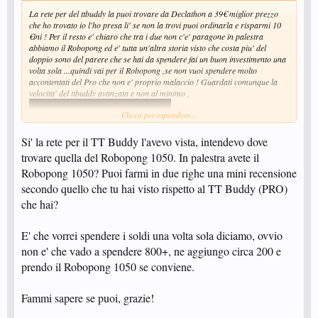
La rete per del ttbuddy la puoi trovare da Declathon a 39€ miglior prezzo
che ho trovato io l'ho presa li' se non la trovi puoi ordinarla e risparmi 10
€ini ! Per il resto e' chiaro che tra i due non c'e' paragone in palestra
abbiamo il Robopong ed e' tutta un'altra storia visto che costa piu' del
doppio sono del parere che se hai da spendere fai un buon investimento una
volta sola ...quindi vai per il Robopong ,se non vuoi spendere molto
accontentati del Pro che non e' proprio malaccio ! Guardati comunque la
velocita' del ttbuddy avanzata e non al minimo ,
Clicca per espandere...
Si' la rete per il TT Buddy l'avevo vista, intendevo dove
trovare quella del Robopong 1050. In palestra avete il
Robopong 1050? Puoi farmi in due righe una mini recensione
secondo quello che tu hai visto rispetto al TT Buddy (PRO)
che hai?
E' che vorrei spendere i soldi una volta sola diciamo, ovvio
non e' che vado a spendere 800+, ne aggiungo circa 200 e
Visualizza: http://www.youtube.com/watch?v=s3v-T32EVh0&NR=1&feature=endscreen
prendo il Robopong 1050 se conviene.
non e' proprio male anzi se sei novizio ti massacra !
Fammi sapere se puoi, grazie!