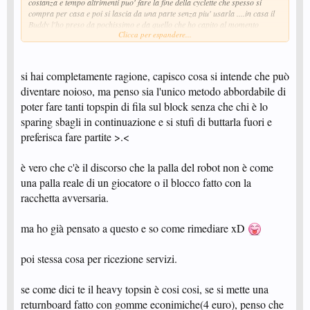
costanza e tempo altrimenti puo' fare la fine della cyclette che spesso si
compra per casa e poi si lascia da una parte senza piu' usarla ....in casa il
Buddy l'ho preso da pochissimo e da quello che ho capito al momento
Clicca per espandere...
quando l'ho utilizzato per quanto riguarda il taglio inferiore si in effetti non
e' proprio il massimo come anche quello superiore, in modalita' heavy
topspin e' un buon palleggio ma non un top carico di un giocatore umano e'
un semplice buon giro da palleggio come serve a te ,puoi allenarti
si hai completamente ragione, capisco cosa si intende che può
tranquillamente ,guardati il video che ho postato sopra ,non mi sembrano
diventare noioso, ma penso sia l'unico metodo abbordabile di
proprio palle lisce quelle ,e' l'effetto di un buon palleggio ! Per quello che ti
serve e' ottimo poi se vedi che riesci ad usarlo e la cosa ti diverte magari te
poter fare tanti topspin di fila sul block senza che chi è lo
lo rivendi usato e ti compri il robopong mettendoci sopra qualche altro
sparing sbagli in continuazione e si stufi di buttarla fuori e
soldino come vorrei fare io ma prima e' il caso di provarlo ,vedere la
preferisca fare partite >.<
costanza (visto che con questi chiari di luna 500 €ini non sono uno
scherzetto oggigiorno )e anche se ti diverte la cosa perche' il robot da solo
se non si concilia poi con il gioco puo' anche diventare una palla scusa il
è vero che c'è il discorso che la palla del robot non è come
termine un po' come la palestra e i pesi che io non sopporto ! Poi alla fine
l'allenamento e il sacrificio vanno strabene ,anzi ...pero'non scordiamoci il
una palla reale di un giocatore o il blocco fatto con la
nostro sano divertimento che ci da' e ci dara' sempre il Tennis Tavolo
racchetta avversaria.
giocato !
ma ho già pensato a questo e so come rimediare xD
poi stessa cosa per ricezione servizi.
se come dici te il heavy topsin è cosi cosi, se si mette una
returnboard fatto con gomme econimiche(4 euro), penso che