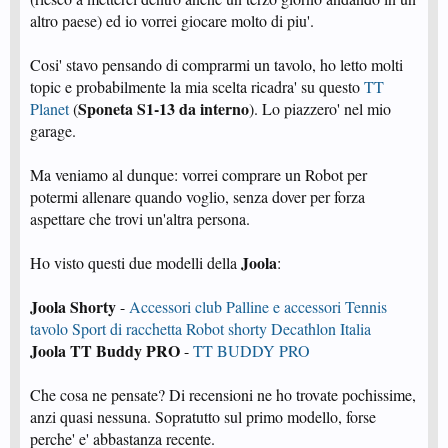
altro paese) ed io vorrei giocare molto di piu'.
Cosi' stavo pensando di comprarmi un tavolo, ho letto molti
topic e probabilmente la mia scelta ricadra' su questo
TT
Sponeta S1-13 da interno
Planet
(
). Lo piazzero' nel mio
garage.
Ma veniamo al dunque: vorrei comprare un Robot per
potermi allenare quando voglio, senza dover per forza
aspettare che trovi un'altra persona.
Joola
Ho visto questi due modelli della
:
Joola Shorty
-
Accessori club Palline e accessori Tennis
tavolo Sport di racchetta Robot shorty Decathlon Italia
Joola TT Buddy PRO
-
TT BUDDY PRO
Che cosa ne pensate? Di recensioni ne ho trovate pochissime,
anzi quasi nessuna. Sopratutto sul primo modello, forse
perche' e' abbastanza recente.