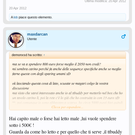
Ultima modifica:
20 Apr 2012
20 Apr 2012
A
lob
piace questo elemento.
maxdarcan
Utente
demonxsd ha scritto:
↑
ma se va a spendere 800 euro forse meglio il 2050 non credi?
mi sembra carino perchè fa anche delle sequenze specifiche anche se meglio
farne queste con degli sparing umani xD
ok lasciando questa cosa di lato, scusate se magari colgo la vostra
discussione
ma visto che sarei interessato anche io al ttbuddy per metterlo nel box che ho
un tavolo carino li, poi la rete c'è lo già che ho costruita io con 13 euro xD
^^, poi comunque io sono abbastanza scarso, ho circa 5000 punti fitet quindi
Clicca per espandere...
penso che il ttbuddy fa abbastanza per quanto serve a me.
volevo però solo chiedere un cosa, ho capito che il taglio sotto non è il
Hai capito male o forse hai letto male ,lui vuole spendere
massimo a quanto hai detto te, la modalità "heavy topspin" che sarebbe una
sotto i 500€ !
palla con effetto superiore, quanto realmente "heavy" è?, cioe nel senso se
Guarda da come ho letto e per quello che ti serve ,il ttbuddy
dovessimo confrontarlo col taglio, è tanta la differenza di giro?, o entrambi