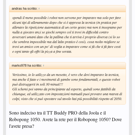
andras ha scritto:
↑
spendi il meno possibile i robot non servono per imparare ma solo per fare
alcuni tipi di allenamento dopo che si è appresa la tecnica (in pratica per
allenare la ripetizione automatica di un certo gesto) ma non ti insegnano per
nulla a giocare anzi se giochi sempre col ti trovi in difficoltà contro
avversari umani dato che la pallina che ti arriva è proprio diversa (si lo so
che sembra impossibile ma dal lalto pratico è così). cosa molto migliore se
trovi un amico con un po' di voglia a imparare come si fà che ti fà fare cesti
e ogni tanto gli offri la pizza a fine serata.
marko978 ha scritto:
↑
Verissimo, io lo utilizzo da un mesetto, è vero che devi imparare la tecnica,
ma anche il fiato e i movimenti di gambe sono fondamentali, e questo robot
può distruggerti in soli 30 minuti!!!
Gli schemi poi vanno da principiante ad esperto, quindi sono fattibili da
chiunque, ed utilizzato con impostazioni manuali puoi provare una marea di
colpi, visto che si può spostare sul tavolo hai più possibilità rispetto al 2050.
Sono indeciso tra il TT Buddy PRO della Joola e il
Robopong 1050. Avete la rete per il Robopong 1050? Dove
l'avete presa?