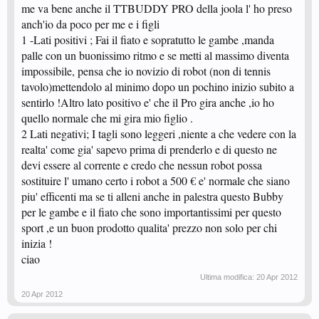
me va bene anche il TTBUDDY PRO della joola l' ho preso
anch'io da poco per me e i figli
1 -Lati positivi ; Fai il fiato e sopratutto le gambe ,manda
palle con un buonissimo ritmo e se metti al massimo diventa
impossibile, pensa che io novizio di robot (non di tennis
tavolo)mettendolo al minimo dopo un pochino inizio subito a
sentirlo !Altro lato positivo e' che il Pro gira anche ,io ho
quello normale che mi gira mio figlio .
2 Lati negativi; I tagli sono leggeri ,niente a che vedere con la
realta' come gia' sapevo prima di prenderlo e di questo ne
devi essere al corrente e credo che nessun robot possa
sostituire l' umano certo i robot a 500 € e' normale che siano
piu' efficenti ma se ti alleni anche in palestra questo Bubby
per le gambe e il fiato che sono importantissimi per questo
sport ,e un buon prodotto qualita' prezzo non solo per chi
inizia !
ciao
Ultima modifica:
20 Apr 2012
20 Apr 2012