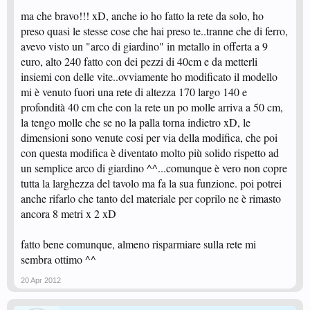
ma che bravo!!! xD, anche io ho fatto la rete da solo, ho
preso quasi le stesse cose che hai preso te..tranne che di ferro,
avevo visto un "arco di giardino" in metallo in offerta a 9
euro, alto 240 fatto con dei pezzi di 40cm e da metterli
insiemi con delle vite..ovviamente ho modificato il modello
mi è venuto fuori una rete di altezza 170 largo 140 e
profondità 40 cm che con la rete un po molle arriva a 50 cm,
la tengo molle che se no la palla torna indietro xD, le
dimensioni sono venute cosi per via della modifica, che poi
con questa modifica è diventato molto più solido rispetto ad
un semplice arco di giardino ^^...comunque è vero non copre
tutta la larghezza del tavolo ma fa la sua funzione. poi potrei
anche rifarlo che tanto del materiale per coprilo ne è rimasto
ancora 8 metri x 2 xD
fatto bene comunque, almeno risparmiare sulla rete mi
sembra ottimo ^^
20 Apr 2012