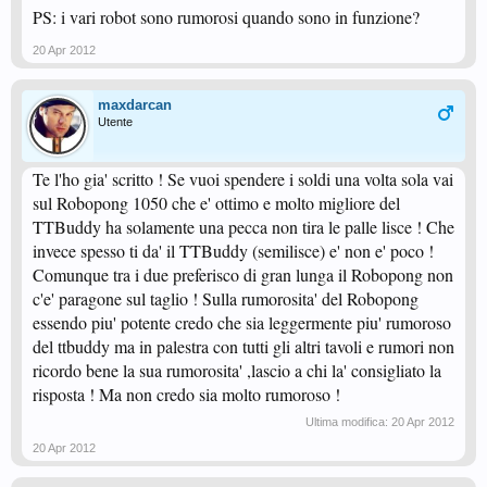
PS: i vari robot sono rumorosi quando sono in funzione?
20 Apr 2012
maxdarcan
Utente
Te l'ho gia' scritto ! Se vuoi spendere i soldi una volta sola vai
sul Robopong 1050 che e' ottimo e molto migliore del
TTBuddy ha solamente una pecca non tira le palle lisce ! Che
invece spesso ti da' il TTBuddy (semilisce) e' non e' poco !
Comunque tra i due preferisco di gran lunga il Robopong non
c'e' paragone sul taglio ! Sulla rumorosita' del Robopong
essendo piu' potente credo che sia leggermente piu' rumoroso
del ttbuddy ma in palestra con tutti gli altri tavoli e rumori non
ricordo bene la sua rumorosita' ,lascio a chi la' consigliato la
risposta ! Ma non credo sia molto rumoroso !
Ultima modifica:
20 Apr 2012
20 Apr 2012