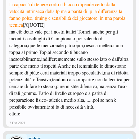
la capacità di tenere corto il blocco dipende certo dalla
velocità intrinseca della lp ma a parità di lp la differenza la
fanno polso, timing e sensibilità del giocatore, in una parola:
tecnica
[/QUOTE]
ma ciò detto vale per i nostri italici Tornei, anche per gli
incontri casalinghi di Campionato,poi salendo di
categoria,quelle menzionate più sopra,riesci a metterci una
toppa al primo Top,al secondo ti bucano
inesorabilmente,indifferentemente sullo stesso lato o dall'altra
parte che meno ti aspetti.Anche nel femminile lo dimostrano
sempre di più,e certi materiali troppo speculativi,ma di ridotta
potenzialità offensiva,tendono a scomparire,non la tecnica per
cercare di fare lo stesso,pure in stile difensivo,ma senza l'uso
di tali gomme. Parlo di livello europeo e a parità di
preparazione fisico- atletica medio alta,......poi se non è
possibile,ovviamente si fa di necessità virtù.
ettore
7 Dic 2021
andras