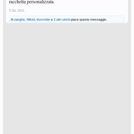
racchetta personalizzata.
5 Dic 2021
A
cianghe
,
Mikiol
,
ttsermide
e
3 altri utenti
piace questo messaggio.