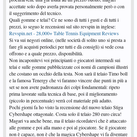
accettate solo dopo averla provata personalmente però o con
il suggerimento del tecnico.
Quali gomme e telai? Ce ne sono di tutti i gusti e di tutti i
prezzi, io seguo le recensioni sul sito revspin in inglese:
Revspin.net - 28,000+ Table Tennis Equipment Reviews
Si va sui negozi online, (nelle società di solito uno si presta a
fare gli acquisti periodici per tutti e dà consigli) si vede cosa
offrono e a quale prezzo, disponibilità.
Non incaponitevi voi principianti o giocatori intermedi sui
telai e sulle gomme pubblicizzate coi nomi di campioni illustri
che costano un occhio della testa. Non sarà il telaio Timo boll
e la famosa Tenergy che vi faranno vincere due punti in più a
set se non avete padronanza dei colpi fondamentali: ripeto
prima lavorate sulla tecnica di base, poi il miglioramento
(piccolo in percentuale) verrà col materiale più adatto.
Pochi giorni fa ho visto la recensione del nuovo telaio Stiga
Cybershape ottagonale. Costa solo il telaio 280 euro circa!
Magari va anche bene, ma il telaio ricordatevi che è attaccato
alle gomme e poi alla mano e poi al giocatore. Se il giocatore
non è capace, non è che la magica Cybershape vi fa diventare