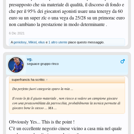
presupposto che sia materiale di qualità, il discorso di fondo e
che per il 95% dei giocatori agonisti usare una tenergy da 60
euro su un super zlc o una vega da 25/28 su un primorac euro
non cambiano la prestazione in modo determinante .
6 Dic 2021
A
genioboy
,
Mikiol
,
elius
e
1 altro utente
piace questo messaggio.
vg.
seguace gruppo rinco
superfrancis ha scritto:
↑
Da perfetto fuori categoria sparo la mia ...
Il resto lo fa il giusto materiale , non riesco a vedere un campione giocare
con una preassemblata da parrocchia, probabilmente la tecnica permette di
giocare bene lo stesso ... MA ...
Obviously Yes... This is the point !
C'è un eccellente negozio cinese vicino a casa mia nel quale