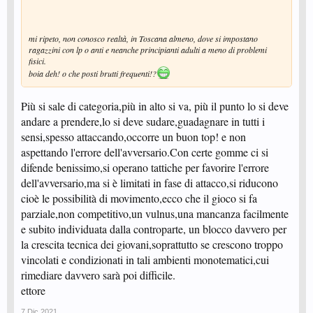
mi ripeto, non conosco realtà, in Toscana almeno, dove si impostano
ragazzini con lp o anti e neanche principianti adulti a meno di problemi
fisici.
boia deh! o che posti brutti frequenti!?
Più si sale di categoria,più in alto si va, più il punto lo si deve
andare a prendere,lo si deve sudare,guadagnare in tutti i
sensi,spesso attaccando,occorre un buon top! e non
aspettando l'errore dell'avversario.Con certe gomme ci si
difende benissimo,si operano tattiche per favorire l'errore
dell'avversario,ma si è limitati in fase di attacco,si riducono
cioè le possibilità di movimento,ecco che il gioco si fa
parziale,non competitivo,un vulnus,una mancanza facilmente
e subito individuata dalla controparte, un blocco davvero per
la crescita tecnica dei giovani,soprattutto se crescono troppo
vincolati e condizionati in tali ambienti monotematici,cui
rimediare davvero sarà poi difficile.
ettore
7 Dic 2021