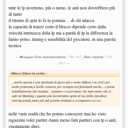
tutte le lp invertono, più o meno, le anti non dovrebbero più
di tanto
il ritorno di spin lo fa la gomma ... di chi attacca
la capacità di tenere corto il blocco dipende certo dalla
velocità intrinseca della lp ma a parità di lp la differenza la
fanno polso, timing e sensibilità del giocatore, in una parola:
tecnica
--- Messaggio Unito Automaticamente,
7 Dic 2021
, Data originale:
7 Dic
2021
---
Milocco Ettore ha scritto:
↑
...anche questa è una tipologia di gioco più o meno diffusa e in certi casi
molto praticata,a livello seniores per esempio,nel femminile anche....e porta
indubbiamente dei risultati... notiamo e osserviamo che man mano che si
sale nel Ranking e quanto più incontriamo gente al top della classifica
internazionale,tanto più tali gomme tendono a scomparire ecc ecc
nelle varie realtà che ho potuto conoscere mai ho visto
ragazzini voler partire (tanto meno fatti partire) con lp o anti,
giustamente direi.