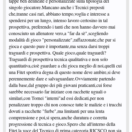
tappe ben delineate e personalizzate sulla tipologia del
singolo giocatore.Mancano anche i Tecnici preposti
che,tranne casi rari, abbiano tempo,voglia e interesse a
spendersi per un lungo, intenso lavoro certosino in tal
prospettiva, preferendo i tanti che non hanno davvero mai
conosciuto un allenatore vero,a "far da sè",scegliendo
modalità di gioco "personalizzate",raffazzonate,che pur si
gioca e questo pure è importante,ma senza darsi troppi
traguardi
e prospettiva. Quale gioco,quale traguardi?
Traguardi di prospettiva tecnica qualitativa e non solo
quantitativa,cioè guardare a chi gioca meglio di noi,quelli cui
una Fitet sportiva degna di questo nome deve ambire,si deve
perennemente dare e salvaguardare.Ovviamente partendo
dalla base,dal gruppo dei più giovani praticanti,cui forse
sarebbe necessario far iniziare con racchette uguali o
similari,con Tornei "interni"ad essi dedicati,per non
penalizzare troppo chi non conosce tutte le malizie e i trucchi
dovuti a racchette "furbe",ma limitanti per una lenta
comprensione e poi,si spera,anche duratura e corretta
progressione di tecnica e gioco.Spero che all'interno della
Fitet,la voce del Tecnico di prima categoria RICSCO non sia