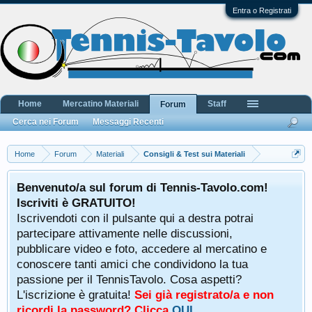
Entra o Registrati
Home
Mercatino Materiali
Staff
Forum
Cerca nei Forum
Messaggi Recenti
Home
Forum
Materiali
Consigli & Test sui Materiali
Benvenuto/a sul forum di Tennis-Tavolo.com!
Iscriviti è GRATUITO!
Iscrivendoti con il pulsante qui a destra potrai
partecipare attivamente nelle discussioni,
pubblicare video e foto, accedere al mercatino e
conoscere tanti amici che condividono la tua
passione per il TennisTavolo. Cosa aspetti?
L'iscrizione è gratuita!
Sei già registrato/a e non
ricordi la password? Clicca
QUI
.