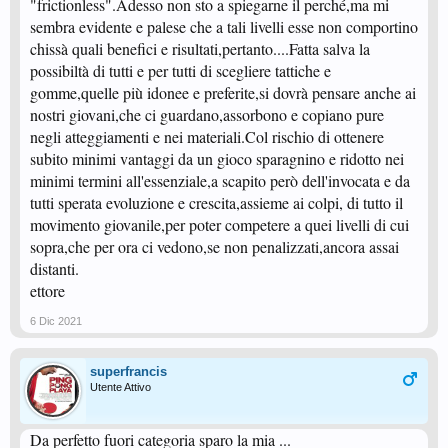
"frictionless".Adesso non sto a spiegarne il perché,ma mi
sembra evidente e palese che a tali livelli esse non comportino
chissà quali benefici e risultati,pertanto....Fatta salva la
possibiltà di tutti e per tutti di scegliere tattiche e
gomme,quelle più idonee e preferite,si dovrà pensare anche ai
nostri giovani,che ci guardano,assorbono e copiano pure
negli atteggiamenti e nei materiali.Col rischio di ottenere
subito minimi vantaggi da un gioco sparagnino e ridotto nei
minimi termini all'essenziale,a scapito però dell'invocata e da
tutti sperata evoluzione e crescita,assieme ai colpi, di tutto il
movimento giovanile,per poter competere a quei livelli di cui
sopra,che per ora ci vedono,se non penalizzati,ancora assai
distanti.
ettore
6 Dic 2021
superfrancis
Utente Attivo
Da perfetto fuori categoria sparo la mia ...