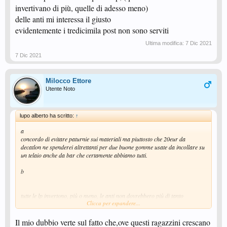
invertivano di più, quelle di adesso meno)
delle anti mi interessa il giusto
evidentemente i tredicimila post non sono serviti
Ultima modifica:
7 Dic 2021
7 Dic 2021
Milocco Ettore
Utente Noto
lupo alberto ha scritto:
↑
a
concordo di evitare paturnie sui materiali ma piuttosto che 20eur da
decatlon ne spenderei altrettanti per due buone gomme usate da incollare su
un telaio anche da bar che certamente abbiamo tutti.
b
tutte le lp invertono, più o meno, le anti non dovrebbero più di tanto
Clicca per espandere...
il ritorno di spin lo fa la gomma ... di chi attacca
la capacità di tenere corto il blocco dipende certo dalla velocità intrinseca
della lp ma a parità di lp la differenza la fanno polso, timing e sensibilità del
Il mio dubbio verte sul fatto che,ove questi ragazzini crescano