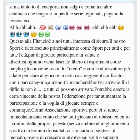
si ma tanto io di categoria non salgo e come me altre
centinaia che tengono in piedi le serie regionali, pagano la
tessera ecc.
Ahh,ahh,ahh....
,ehh ehh ehh
Questo alla Fitet,cioè a noi tutti, interessa di sicuro.Il nostro
Sport è riconosciuto principalmente come Sport per tutti e per
tutte l'età,pur di giocare,partecipare in salute e
divertirsi,ognuno viene lasciato libero di esprimersi come
meglio gli conviene,secondo "credo" e con le attrezzature più
adatte per stare al gioco e in certi casi reggere il confronto
con i pari categoria,almeno.Ci mancherebbe!Per arrivare fin lì
difficile non è,.... e tutti ci possono arrivare.Potrebbe essere la
carta vincente della nostra Federazione per far aumentare la
partecipazione e la voglia di giocare sempre e
comunque.Come Associazione sportiva però ci si rende
immediatamente conto che se tutti giocano al ribasso ed entro
i confini della propria palestra,senza ambire al miglioramento
sportivo in termini di risultati,ci si incarta su se stessi,il
mercato,invece di crescere si involve sui soliti e superati