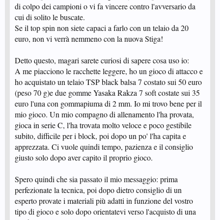
di colpo dei campioni o vi fa vincere contro l'avversario da
cui di solito le buscate.
Se il top spin non siete capaci a farlo con un telaio da 20
euro, non vi verrà nemmeno con la nuova Stiga!
Detto questo, magari sarete curiosi di sapere cosa uso io:
A me piacciono le racchette leggere, ho un gioco di attacco e
ho acquistato un telaio TSP black balsa 7 costato sui 50 euro
(peso 70 g)e due gomme Yasaka Rakza 7 soft costate sui 35
euro l'una con gommapiuma di 2 mm. Io mi trovo bene per il
mio gioco. Un mio compagno di allenamento l'ha provata,
gioca in serie C, l'ha trovata molto veloce e poco gestibile
subito, difficile per i block, poi dopo un po' l'ha capita e
apprezzata. Ci vuole quindi tempo, pazienza e il consiglio
giusto solo dopo aver capito il proprio gioco.
Spero quindi che sia passato il mio messaggio: prima
perfezionate la tecnica, poi dopo dietro consiglio di un
esperto provate i materiali più adatti in funzione del vostro
tipo di gioco e solo dopo orientatevi verso l'acquisto di una