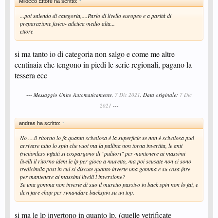
Milocco Ettore ha scritto:
↑
...poi salendo di categoria,....Parlo di livello europeo e a parità di
preparazione fisico- atletica medio alta...
ettore
si ma tanto io di categoria non salgo e come me altre
centinaia che tengono in piedi le serie regionali, pagano la
tessera ecc
--- Messaggio Unito Automaticamente,
7 Dic 2021
, Data originale:
7 Dic
2021
---
andras ha scritto:
↑
No ....il ritorno lo fa quanto scivolosa è la superficie se non è scivolosa può
arrivare tutto lo spin che vuoi ma la pallina non torna invertita, le anti
frictionless infatti si cospargono di "pulitori" per mantenere ai massimi
livelli il ritorno idem le lp per gioco a muretto, ma poi scusate non ci sono
tredicimila post in cui si discute quanto inverte una gomma e su cosa fare
per mantenere ai massimi livelli l inversione?
Se una gomma non inverte di suo il muretto passivo in back spin non lo fai, e
devi fare chop per rimandare backspin su un top.
si ma le lp invertono in quanto lp, (quelle vetrificate