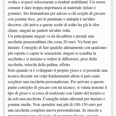
svolta e si passi velocemente a risultati strabilianti. Un errore
comune è dare troppa importanza al materiale (telaio e
gomme). Sto limitandomi per adesso a chi sceglie di giocare
con gomme lisce, per le puntinate e antispin è un'altro
discorso, chi arriva a queste scelte di solito ha già le idee
chiare, magari ne parlerò un'altra volta.
Un principiante magari va da decathlon e prende una
racchetta preassemblata che costa 20 euro. Va bene per
iniziare. Consiglio di fare qualche allenamento con qualcuno
più esperto e capire le sensazioni, magari si scambia la
racchetta e si iniziano a vedere le differenze, peso della
racchetta, velocità della pallina, effetto.
Solo quando si è sviluppato il proprio gioco e si possiede una
tecnica decente sui colpi fondamentali allora si può osare
scegliere una racchetta personalizzata. Per arrivare a questo
punto consiglio di giocare con un tecnico, si valuta insieme il
tipo di gioco e si cerca di realizzare con l'aiuto del tecnico o
da soli una racchetta. Consiglio telaio allround per iniziare e
gomme medie. Non spendete mai più di 100-150 euro per
una racchetta completa nuova personalizzata. Se riuscite a
procurarvene una già usata ad un prezzo buono, magari