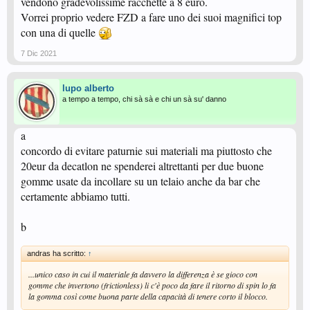
vendono gradevolissime racchette a 8 euro.
Vorrei proprio vedere FZD a fare uno dei suoi magnifici top
con una di quelle
7 Dic 2021
lupo alberto
a tempo a tempo, chi sà sà e chi un sà su' danno
a
concordo di evitare paturnie sui materiali ma piuttosto che
20eur da decatlon ne spenderei altrettanti per due buone
gomme usate da incollare su un telaio anche da bar che
certamente abbiamo tutti.
b
andras ha scritto:
↑
...unico caso in cui il materiale fa davvero la differenza è se gioco con
gomme che invertono (frictionless) li c'è poco da fare il ritorno di spin lo fa
la gomma così come buona parte della capacità di tenere corto il blocco.