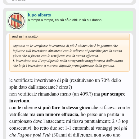
lupo alberto
a tempo a tempo, chi sà sà e chi un sà su' danno
andras ha scritto:
↑
Appunto se le vetrificate invertivano di più è chiaro che è la gomma che
influisce sull inversione altrimenti con le odierne si potrebbe fare lo stesso
gioco che si faceva con le vetrificate con la stessa efficacia.
L inversione con Il cop dipende nella stragrande maggioranza dalla mano
che lo fa l inversione a muretto dipende principalmente dalla gomma.
le vetrificate invertivano di più (restituivano un 70% dello
spin dato dall'attaccante? circa?)
pur sempre
non vetrificate rimandano meno (un 40%?) ma
invertono
.
si può fare lo stesso gioco
con le odierne
che si faceva con le
con minore efficacia,
vetrificate ma
ho perso una partita in
campionato dove l'attaccante mi tirava puntualmente 2 / 3 top
consecutivi, ho retto due set 1-1 entrambi ai vantaggi poi
più
che l'agone potè l'età
(30anni di differenza non sono uno