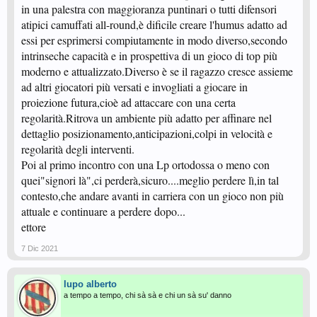
giocatore, in una parola: tecnica
in una palestra con maggioranza puntinari o tutti difensori
--- Messaggio Unito Automaticamente,
7 Dic 2021
, Data originale:
7 Dic
atipici camuffati all-round,è dificile creare l'humus adatto ad
2021
---
essi per esprimersi compiutamente in modo diverso,secondo
intrinseche capacità e in prospettiva di un gioco di top più
nelle varie realtà che ho potuto conoscere mai ho visto ragazzini voler
moderno e attualizzato.Diverso è se il ragazzo cresce assieme
partire (tanto meno fatti partire) con lp o anti, giustamente direi.
qualche volta ho visto perfino ragazzini palesemente dotati come difensori
ad altri giocatori più versati e invogliati a giocare in
classici (chopper ecc) spinti fare gli attaccanti, e su questo ho qualche
proiezione futura,cioè ad attaccare con una certa
perplessità.
quindi state sereni che maturi signori che giocano con lp o anti non sono
regolarità.Ritrova un ambiente più adatto per affinare nel
presi a esempio dai ragazzini, sono però una componente non trascurabile
dettaglio posizionamento,anticipazioni,colpi in velocità e
per una base senza la quale i potenziali ipotetici "vertici" qualitativamente
regolarità degli interventi.
importanti non avrebbero dove poggiare
Poi al primo incontro con una Lp ortodossa o meno con
quei"signori là",ci perderà,sicuro....meglio perdere lì,in tal
contesto,che andare avanti in carriera con un gioco non più
attuale e continuare a perdere dopo...
ettore
7 Dic 2021
lupo alberto
a tempo a tempo, chi sà sà e chi un sà su' danno