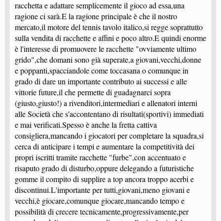
racchetta e adattare semplicemente il gioco ad essa,una
ragione ci sarà.E la ragione principale è che il nostro
mercato,il motore del tennis tavolo italico,si regge soprattutto
sulla vendita di racchette e affini e poco altro.E quindi enorme
è l'interesse di promuovere le racchette "ovviamente ultimo
grido",che domani sono già superate,a giovani,vecchi,donne
e poppanti,spacciandole come toccasana o comunque in
grado di dare un importante contributo ai successi e alle
vittorie future,il che permette di guadagnarci sopra
(giusto,giusto!) a rivenditori,intermediari e allenatori interni
alle Società che s'accontentano di risultati(sportivi) immediati
e mai verificati.Spesso è anche la fretta cattiva
consigliera,mancando i giocatori per completare la squadra,si
cerca di anticipare i tempi e aumentare la competitività dei
propri iscritti tramite racchette "furbe",con accentuato e
risaputo grado di disturbo,oppure delegando a futuristiche
gomme il compito di supplire a top ancora troppo acerbi e
discontinui.L'importante per tutti,giovani,meno giovani e
vecchi,è giocare,comunque giocare,mancando tempo e
possibilità di crecere tecnicamente,progressivamente,per