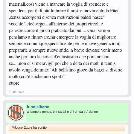
materiali,così viene a mancare la voglia di spendere e
spendersi per il di più.In breve il nostro movimento,la Fitet
,senza accorgersi e senza motivazioni palesi nasce"
vecchio",cioè vegeta all'interno dei propri circoli e
palestre,come il gioco praticato dai più.... Guai se non
pensiamo a rinnovare,far emergere la voglia di migliorare
sempre e comunque,specialmente per le nuove generazioni,
prepararle a sempre nuove sfide,in breve dovesse venir meno
anche per loro la carica d'entusiasmo che portano con
sè.....non ci si meravigli poi che a detta dei molti il tennis
tavolo venga definito:"Ah,bellisimo gioco da bar,ci si diverte
molto,cos'è anche uno sport?"
ettore
7 Dic 2021
lupo alberto
a tempo a tempo, chi sà sà e chi un sà su' danno
Milocco Ettore ha scritto:
↑