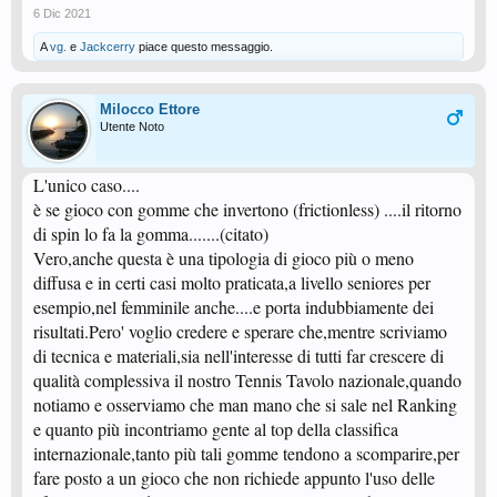
6 Dic 2021
A
vg.
e
Jackcerry
piace questo messaggio.
Milocco Ettore
Utente Noto
L'unico caso....
è se gioco con gomme che invertono (frictionless) ....il ritorno
di spin lo fa la gomma.......(citato)
Vero,anche questa è una tipologia di gioco più o meno
diffusa e in certi casi molto praticata,a livello seniores per
esempio,nel femminile anche....e porta indubbiamente dei
risultati.Pero' voglio credere e sperare che,mentre scriviamo
di tecnica e materiali,sia nell'interesse di tutti far crescere di
qualità complessiva il nostro Tennis Tavolo nazionale,quando
notiamo e osserviamo che man mano che si sale nel Ranking
e quanto più incontriamo gente al top della classifica
internazionale,tanto più tali gomme tendono a scomparire,per
fare posto a un gioco che non richiede appunto l'uso delle