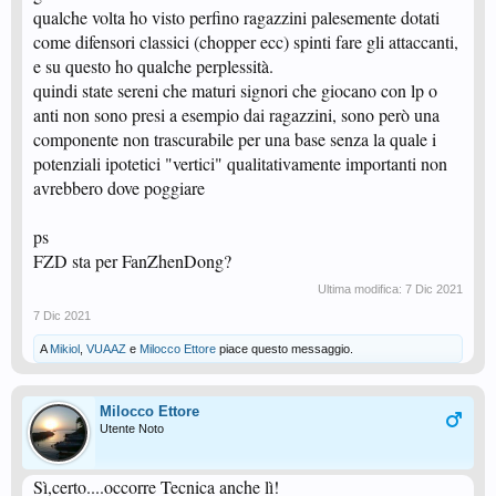
qualche volta ho visto perfino ragazzini palesemente dotati
come difensori classici (chopper ecc) spinti fare gli attaccanti,
e su questo ho qualche perplessità.
quindi state sereni che maturi signori che giocano con lp o
anti non sono presi a esempio dai ragazzini, sono però una
componente non trascurabile per una base senza la quale i
potenziali ipotetici "vertici" qualitativamente importanti non
avrebbero dove poggiare
ps
FZD sta per FanZhenDong?
Ultima modifica:
7 Dic 2021
7 Dic 2021
A
Mikiol
,
VUAAZ
e
Milocco Ettore
piace questo messaggio.
Milocco Ettore
Utente Noto
Sì,certo....occorre Tecnica anche lì!