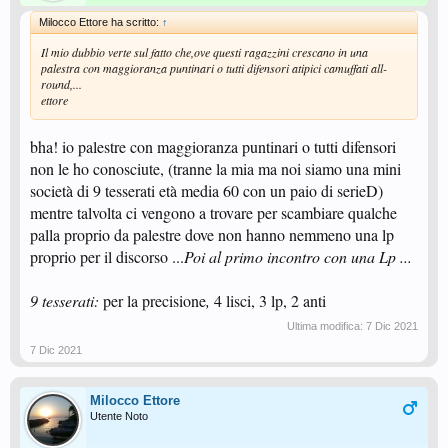
Milocco Ettore ha scritto:
↑
Il mio dubbio verte sul fatto che,ove questi ragazzini crescano in una
palestra con maggioranza puntinari o tutti difensori atipici camuffati all-
round,...
ettore
bha! io palestre con maggioranza puntinari o tutti difensori
non le ho conosciute, (tranne la mia ma noi siamo una mini
società di 9 tesserati età media 60 con un paio di serieD)
mentre talvolta ci vengono a trovare per scambiare qualche
palla proprio da palestre dove non hanno nemmeno una lp
proprio per il discorso ...
Poi al primo incontro con una Lp ...
9 tesserati:
per la precisione
,
4 lisci, 3 lp, 2 anti
Ultima modifica:
7 Dic 2021
7 Dic 2021
Milocco Ettore
Utente Noto