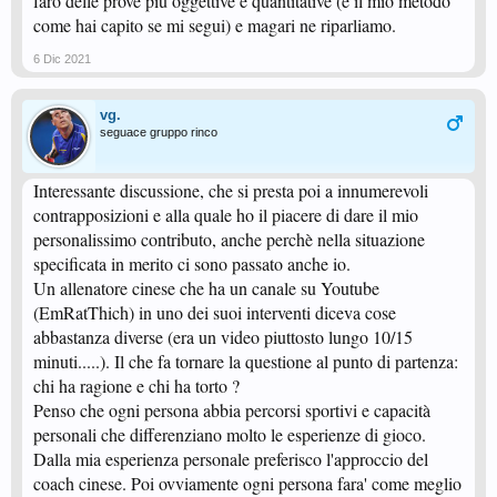
farò delle prove più oggettive e quantitative (è il mio metodo
come hai capito se mi segui) e magari ne riparliamo.
6 Dic 2021
vg.
seguace gruppo rinco
Interessante discussione, che si presta poi a innumerevoli
contrapposizioni e alla quale ho il piacere di dare il mio
personalissimo contributo, anche perchè nella situazione
specificata in merito ci sono passato anche io.
Un allenatore cinese che ha un canale su Youtube
(EmRatThich) in uno dei suoi interventi diceva cose
abbastanza diverse (era un video piuttosto lungo 10/15
minuti.....). Il che fa tornare la questione al punto di partenza:
chi ha ragione e chi ha torto ?
Penso che ogni persona abbia percorsi sportivi e capacità
personali che differenziano molto le esperienze di gioco.
Dalla mia esperienza personale preferisco l'approccio del
coach cinese. Poi ovviamente ogni persona fara' come meglio