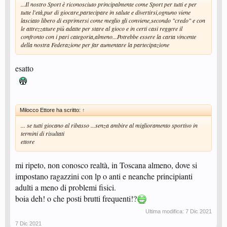
...Il nostro Sport è riconosciuto principalmente come Sport per tutti e per
tutte l'età,pur di giocare,partecipare in salute e divertirsi,ognuno viene
lasciato libero di esprimersi come meglio gli conviene,secondo "credo" e con
le attrezzature più adatte per stare al gioco e in certi casi reggere il
confronto con i pari categoria,almeno...Potrebbe essere la carta vincente
della nostra Federazione per far aumentare la partecipazione
esatto
Milocco Ettore ha scritto:
↑
... se tutti giocano al ribasso ...senza ambire al miglioramento sportivo in
termini di risultati
ettore
mi ripeto, non conosco realtà, in Toscana almeno, dove si
impostano ragazzini con lp o anti e neanche principianti
adulti a meno di problemi fisici.
boia deh! o che posti brutti frequenti!?
Ultima modifica:
7 Dic 2021
7 Dic 2021