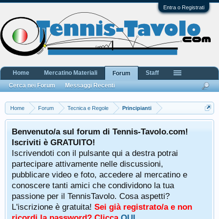
Entra o Registrati
Home
Mercatino Materiali
Staff
Forum
Cerca nei Forum
Messaggi Recenti
Home
Forum
Tecnica e Regole
Principianti
Benvenuto/a sul forum di Tennis-Tavolo.com!
Iscriviti è GRATUITO!
Iscrivendoti con il pulsante qui a destra potrai
partecipare attivamente nelle discussioni,
pubblicare video e foto, accedere al mercatino e
conoscere tanti amici che condividono la tua
passione per il TennisTavolo. Cosa aspetti?
L'iscrizione è gratuita!
Sei già registrato/a e non
ricordi la password? Clicca
QUI
.