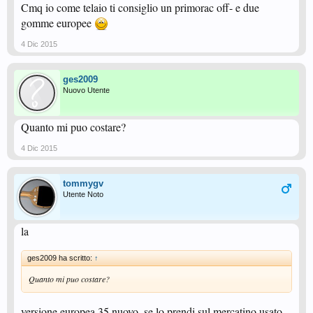
Cmq io come telaio ti consiglio un primorac off- e due
gomme europee
4 Dic 2015
ges2009
Nuovo Utente
Quanto mi puo costare?
4 Dic 2015
tommygv
Utente Noto
la
ges2009 ha scritto:
↑
Quanto mi puo costare?
versione europea 35 nuovo, se lo prendi sul mercatino usato