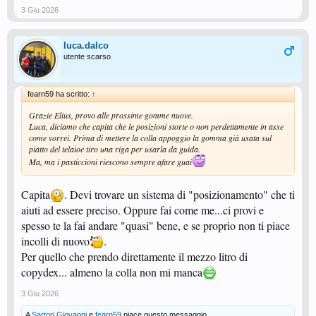
3 Giu 2026
luca.dalco
utente scarso
fearn59 ha scritto:
↑
Grazie Elius, provo alle prossime gomme nuove.
Luca, diciamo che capita che le posizioni storte o non perdettamente in asse
come vorrei. Prima di mettere la colla appoggio la gomma giá usata sul
piatto del telaioe tiro una riga per usarla da guida.
Ma, ma i pasticcioni riescono sempre afare guai
Capita
. Devi trovare un sistema di "posizionamento" che ti
aiuti ad essere preciso. Oppure fai come me...ci provi e
spesso te la fai andare "quasi" bene, e se proprio non ti piace
incolli di nuovo
.
Per quello che prendo direttamente il mezzo litro di
copydex... almeno la colla non mi manca
3 Giu 2026
A
Sartori Giovanni
e
fearn59
piace questo messaggio.