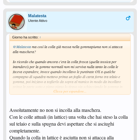
Malatesta
Utente Attivo
Giorno ha scritto:
↑
@Malatesta
ma così la colla già messa nella gommapiuma non si attacca
alla maschera?
Io ricordo che quando ancora c'era la colla fresca (quella tossica per
intenderci) per la gomme normali non mi serviva nulla tanto la colla le
faceva espandere, invece quando incollavo le puntinate OX a qualche
compagno di squadra mettevo prima un foglio di carta forno tra telaio e
gomma, poi iniziavo a toglierlo da sopra al manico in modo da incollare
prima la parte sotto e piano piano lo tiravo via schiacciando la gomma in
Clicca per espandere...
modo da evitare di fare disastri.
Assolutamente no non si incolla alla maschera.
Con le colle attuali (in lattice) una volta che hai steso la colla
sul telaio e sulla spugna devi aspettare che si asciughi
completamente.
Quando la colla in lattice è asciutta non si attacca alla