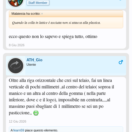
Staff Member
Malatesta ha scritto:
↑
Quando la colla in lattice è asciutta non si attacca alla plastica.
ecco questo non lo sapevo e spiega tutto, ottimo
8 Giu 2026
ATH_Gio
Utente
Oltre alla riga orizzontale che crei sul telaio, fai un linea
verticale di pochi millimetri ,al centro del telaio( soproa il
manico e un altra al centro della gomma ( nella parte
inferiore, dove c e il logo), impossibile nn centrarla,,,,al
massimo puoi sbagliare di 1 millimetro se sei un po
pasticcione,,
12 Giu 2026
A
fearn59
piace questo elemento.