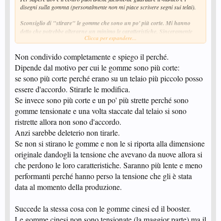
disegni sulla gomma (personalmente non mi piace scrivere segni sui telai).
Sconsiglio di "stirare" le gomme che sono un po' più corte. Mi hanno
detto che potrebbe alterarne un minimo le caratteristiche. Sinceramente
Clicca per espandere...
non ho mai provato ma mi sembra un commento sensato.
Non condivido completamente e spiego il perché.
Buon incollaggio!
Dipende dal motivo per cui le gomme sono più corte:
se sono più corte perché erano su un telaio più piccolo posso
essere d'accordo. Stirarle le modifica.
Se invece sono più corte e un po' più strette perché sono
gomme tensionate e una volta staccate dal telaio si sono
ristrette allora non sono d'accordo.
Anzi sarebbe deleterio non tirarle.
Se non si stirano le gomme e non le si riporta alla dimensione
originale dandogli la tensione che avevano da nuove allora si
che perdono le loro caratteristiche. Saranno più lente e meno
performanti perché hanno perso la tensione che gli è stata
data al momento della produzione.
Succede la stessa cosa con le gomme cinesi ed il booster.
Le gomme cinesi non sono tensionate (la maggior parte) ma il