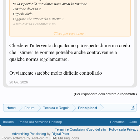
Se la riporti alla sua dimensione avrai la tensione.
Tensione diversa ?
Difficile dirlo.
Peggiore che attaccarla ristretta ?
A mio avviso sicuramente no.
Clicca per espandere...
L'alternativa e passargli una mano di booster.
Ho provato anche quello. Sulle gomme Esn.
Tornano di misura ma cambiano completamente.
Chiederei l'intervento di qualcuno più esperto di me ma credo
Io preferisco stirare appena e attaccarle a misura
che "stirare" le gomme potrebbe anche contravvenire a
qualche norma regolamentare.
Ovviamente sarebbe molto difficile controllarlo
20 Giu 2026
(Per rispondere devi entrare o registrarti.)
Home
Forum
Tecnica e Regole
Principianti
Italiano
Passa alla Versione Desktop
Contattaci!
Aiuto
Termini e Condizioni d'uso del sito
Policy sulla Privacy
Advertising Positioning
by
Digital Point
Forum software by XenForo™
| [HA] Missing Icons