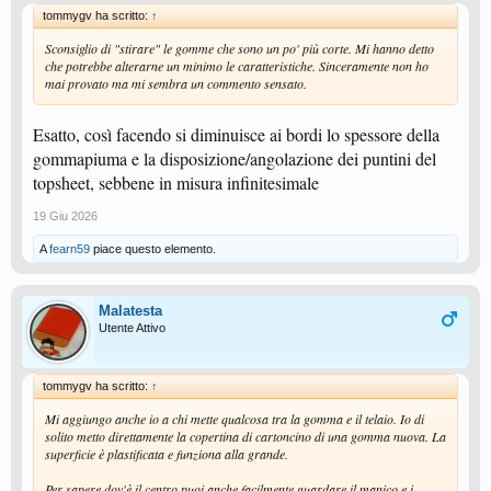
tommygv ha scritto:
↑
Sconsiglio di "stirare" le gomme che sono un po' più corte. Mi hanno detto
che potrebbe alterarne un minimo le caratteristiche. Sinceramente non ho
mai provato ma mi sembra un commento sensato.
Esatto, così facendo si diminuisce ai bordi lo spessore della
gommapiuma e la disposizione/angolazione dei puntini del
topsheet, sebbene in misura infinitesimale
19 Giu 2026
A
fearn59
piace questo elemento.
Malatesta
Utente Attivo
tommygv ha scritto:
↑
Mi aggiungo anche io a chi mette qualcosa tra la gomma e il telaio. Io di
solito metto direttamente la copertina di cartoncino di una gomma nuova. La
superficie è plastificata e funziona alla grande.
Per sapere dov'è il centro puoi anche facilmente guardare il manico e i