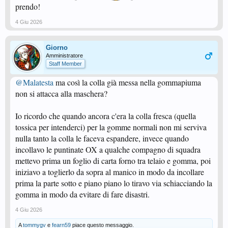
prendo!
4 Giu 2026
Giorno
Amministratore
Staff Member
@Malatesta
ma così la colla già messa nella gommapiuma
non si attacca alla maschera?
Io ricordo che quando ancora c'era la colla fresca (quella
tossica per intenderci) per la gomme normali non mi serviva
nulla tanto la colla le faceva espandere, invece quando
incollavo le puntinate OX a qualche compagno di squadra
mettevo prima un foglio di carta forno tra telaio e gomma, poi
iniziavo a toglierlo da sopra al manico in modo da incollare
prima la parte sotto e piano piano lo tiravo via schiacciando la
gomma in modo da evitare di fare disastri.
4 Giu 2026
A
tommygv
e
fearn59
piace questo messaggio.