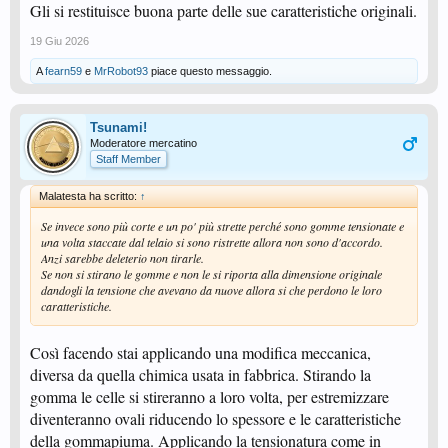
Gli si restituisce buona parte delle sue caratteristiche originali.
19 Giu 2026
A
fearn59
e
MrRobot93
piace questo messaggio.
Tsunami!
Moderatore mercatino
Staff Member
Malatesta ha scritto:
↑
Se invece sono più corte e un po' più strette perché sono gomme tensionate e
una volta staccate dal telaio si sono ristrette allora non sono d'accordo.
Anzi sarebbe deleterio non tirarle.
Se non si stirano le gomme e non le si riporta alla dimensione originale
dandogli la tensione che avevano da nuove allora si che perdono le loro
caratteristiche.
Così facendo stai applicando una modifica meccanica,
diversa da quella chimica usata in fabbrica. Stirando la
gomma le celle si stireranno a loro volta, per estremizzare
diventeranno ovali riducendo lo spessore e le caratteristiche
della gommapiuma. Applicando la tensionatura come in