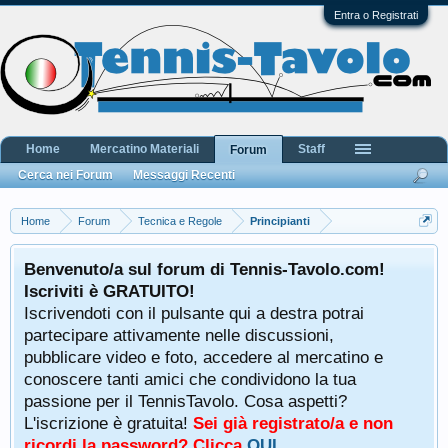
Entra o Registrati
Home
Mercatino Materiali
Staff
Forum
Cerca nei Forum
Messaggi Recenti
Home
Forum
Tecnica e Regole
Principianti
Benvenuto/a sul forum di Tennis-Tavolo.com!
Iscriviti è GRATUITO!
Iscrivendoti con il pulsante qui a destra potrai
partecipare attivamente nelle discussioni,
pubblicare video e foto, accedere al mercatino e
conoscere tanti amici che condividono la tua
passione per il TennisTavolo. Cosa aspetti?
L'iscrizione è gratuita!
Sei già registrato/a e non
ricordi la password? Clicca
QUI
.