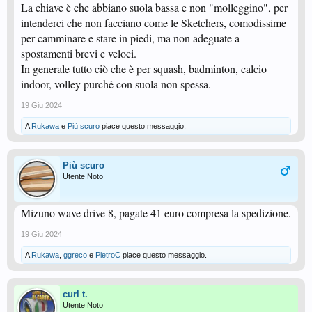
La chiave è che abbiano suola bassa e non "molleggino", per
intenderci che non facciano come le Sketchers, comodissime
per camminare e stare in piedi, ma non adeguate a
spostamenti brevi e veloci.
In generale tutto ciò che è per squash, badminton, calcio
indoor, volley purché con suola non spessa.
19 Giu 2024
A
Rukawa
e
Più scuro
piace questo messaggio.
Più scuro
Utente Noto
Mizuno wave drive 8, pagate 41 euro compresa la spedizione.
19 Giu 2024
A
Rukawa
,
ggreco
e
PietroC
piace questo messaggio.
curl t.
Utente Noto