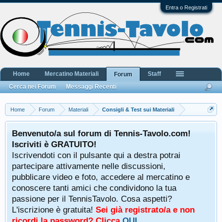
Entra o Registrati
Home
Mercatino Materiali
Staff
Forum
Cerca nei Forum
Messaggi Recenti
Home
Forum
Materiali
Consigli & Test sui Materiali
Benvenuto/a sul forum di Tennis-Tavolo.com!
Iscriviti è GRATUITO!
Iscrivendoti con il pulsante qui a destra potrai
partecipare attivamente nelle discussioni,
pubblicare video e foto, accedere al mercatino e
conoscere tanti amici che condividono la tua
passione per il TennisTavolo. Cosa aspetti?
L'iscrizione è gratuita!
Sei già registrato/a e non
ricordi la password? Clicca
QUI
.