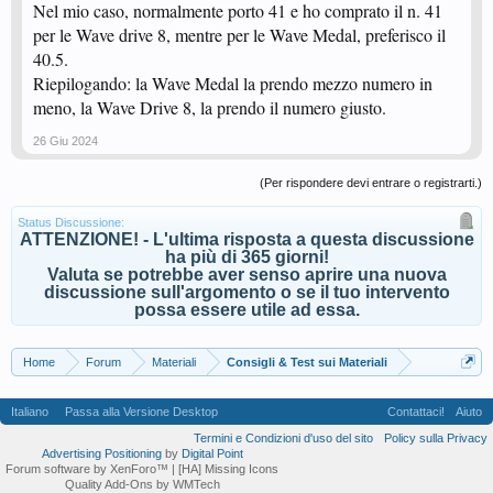
Nel mio caso, normalmente porto 41 e ho comprato il n. 41
per le Wave drive 8, mentre per le Wave Medal, preferisco il
40.5.
Riepilogando: la Wave Medal la prendo mezzo numero in
meno, la Wave Drive 8, la prendo il numero giusto.
26 Giu 2024
(Per rispondere devi entrare o registrarti.)
Status Discussione:
ATTENZIONE! - L'ultima risposta a questa discussione
ha più di 365 giorni!
Valuta se potrebbe aver senso aprire una nuova
discussione sull'argomento o se il tuo intervento
possa essere utile ad essa.
Home
Forum
Materiali
Consigli & Test sui Materiali
Italiano
Passa alla Versione Desktop
Contattaci!
Aiuto
Termini e Condizioni d'uso del sito
Policy sulla Privacy
Advertising Positioning
by
Digital Point
Forum software by XenForo™
| [HA] Missing Icons
Quality Add-Ons by WMTech