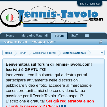
Entra o Registrati
Home
Mercatino Materiali
Staff
Forum
Cerca nei Forum
Messaggi Recenti
Home
Forum
Campionati e Tornei
Sezione Nazionale
Benvenuto/a sul forum di Tennis-Tavolo.com!
Iscriviti è GRATUITO!
Iscrivendoti con il pulsante qui a destra potrai
partecipare attivamente nelle discussioni,
pubblicare video e foto, accedere al mercatino e
conoscere tanti amici che condividono la tua
passione per il TennisTavolo. Cosa aspetti?
L'iscrizione è gratuita!
Sei già registrato/a e non
ricordi la password? Clicca
QUI
.