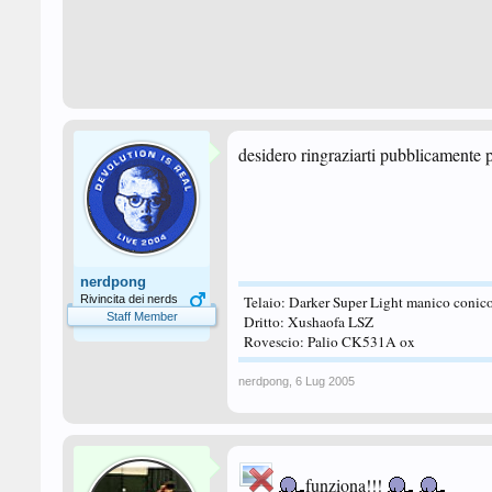
desidero ringraziarti pubblicamente pe
nerdpong
Rivincita dei nerds
Telaio: Darker Super Light manico conic
Staff Member
Dritto: Xushaofa LSZ
Rovescio: Palio CK531A ox
nerdpong
,
6 Lug 2005
funziona!!!