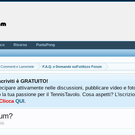
nco
Risorse
PuntaPong
, Commenti e Lamentele
F.A.Q. e Domande sull'utilizzo Forum
scriviti è GRATUITO!
tecipare attivamente nelle discussioni, pubblicare video e fot
a tua passione per il TennisTavolo. Cosa aspetti? L'iscrizio
 Clicca
QUI
.
rum?
005
.