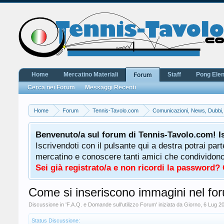
Home
Mercatino Materiali
Staff
Pong Ele
Forum
Cerca nei Forum
Messaggi Recenti
Home
Forum
Tennis-Tavolo.com
Comunicazioni, News, Dubbi
Benvenuto/a sul forum di Tennis-Tavolo.com! I
Iscrivendoti con il pulsante qui a destra potrai par
mercatino e conoscere tanti amici che condividono l
Sei già registrato/a e non ricordi la password?
Come si inseriscono immagini nel fo
Discussione in '
F.A.Q. e Domande sull'utilizzo Forum
' iniziata da
Giorno
,
6 Lug 2
Status Discussione: