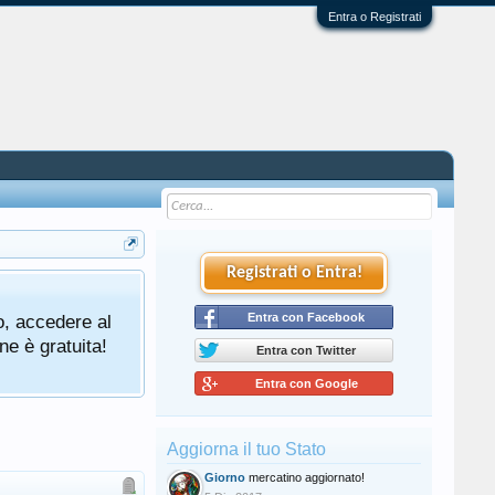
Entra o Registrati
Registrati o Entra!
o, accedere al
Entra con Facebook
ne è gratuita!
Entra con Twitter
Entra con Google
Aggiorna il tuo Stato
Giorno
mercatino aggiornato!