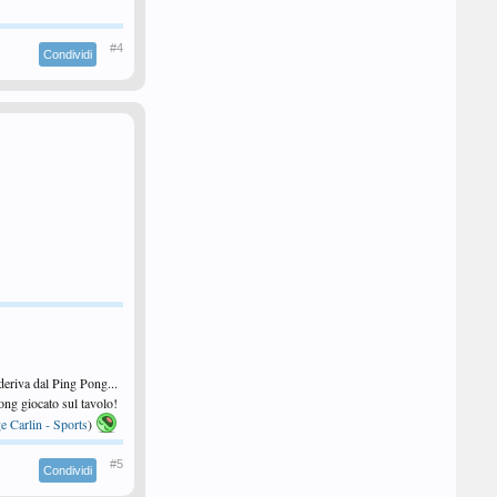
#4
Condividi
 deriva dal Ping Pong...
 Pong giocato sul tavolo!
e Carlin - Sports
)
#5
Condividi