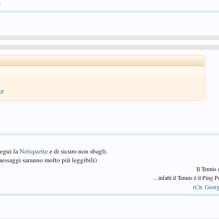
e
38
Segui la
Netiquette
e di sicuro non sbagli.
essaggi saranno molto più leggibili)
Il Tennis
...infatti il Tennis è il Ping
(
Cit. Georg