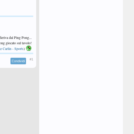
 deriva dal Ping Pong...
 Pong giocato sul tavolo!
e Carlin - Sports
)
#1
Condividi