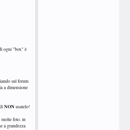
di ogni "box" è
viando sul forum
rla a dimensione
NON
ndi
usatelo!
molte foto. in
ne a grandezza