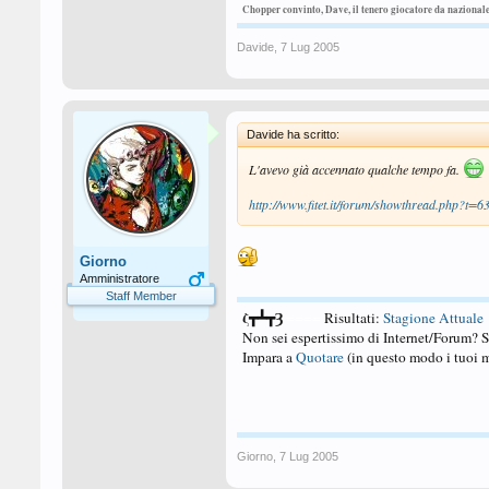
Chopper convinto, Dave, il tenero giocatore da nazional
Davide
,
7 Lug 2005
Davide ha scritto:
L'avevo già accennato qualche tempo fa.
http://www.fitet.it/forum/showthread.php?t=6
Giorno
Amministratore
Staff Member
ζ┳┻┳Ȝ
====
Risultati:
Stagione Attuale
Non sei espertissimo di Internet/Forum? 
Impara a
Quotare
(in questo modo i tuoi m
Giorno
,
7 Lug 2005