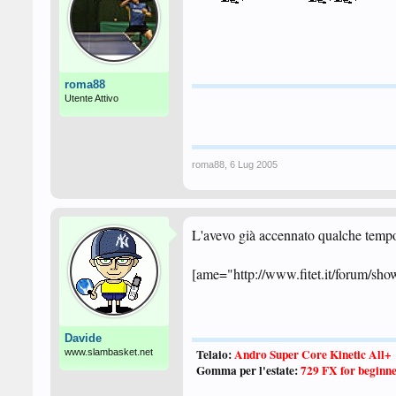
roma88
Utente Attivo
roma88
,
6 Lug 2005
L'avevo già accennato qualche temp
[ame="http://www.fitet.it/forum/sh
Davide
Telaio:
Andro Super Core Kinetic All+
www.slambasket.net
Gomma per l'estate:
729 FX for beginn