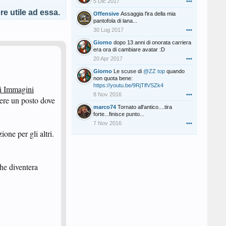
5 Dic 2017
•••
e utile ad essa.
Offensive
Assaggia l'ira della mia
pantofola di lana...
30 Lug 2017
•••
Giorno
dopo 13 anni di onorata carriera
era ora di cambiare avatar :D
20 Apr 2017
•••
Giorno
Le scuse di
@ZZ top
quando
non quota bene:
https://youtu.be/9RjTlfVSZk4
i Immagini
8 Nov 2016
•••
ere un posto dove
marco74
Tornato all'antico....tira
forte...finisce punto...
7 Nov 2016
•••
one per gli altri.
he diventera