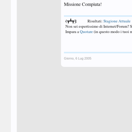
Missione Compiuta!
ζ┳┻┳Ȝ
====
Risultati:
Stagione Attuale
Non sei espertissimo di Internet/Forum? 
Impara a
Quotare
(in questo modo i tuoi m
Giorno
,
6 Lug 2005