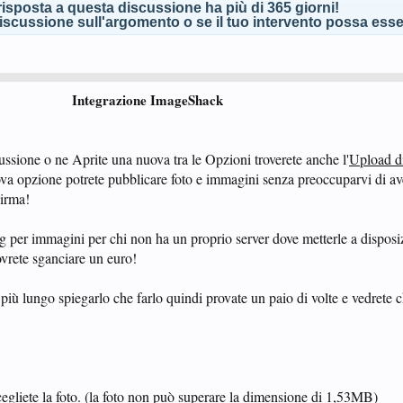
isposta a questa discussione ha più di 365 giorni!
scussione sull'argomento o se il tuo intervento possa esser
Integrazione ImageShack
sione o ne Aprite una nuova tra le Opzioni troverete anche l'
Upload d
va opzione potrete pubblicare foto e immagini senza preoccuparvi di av
Firma!
g per immagini per chi non ha un proprio server dove metterle a disposizi
vrete sganciare un euro!
 lungo spiegarlo che farlo quindi provate un paio di volte e vedrete c
scegliete la foto. (la foto non può superare la dimensione di 1,53MB)