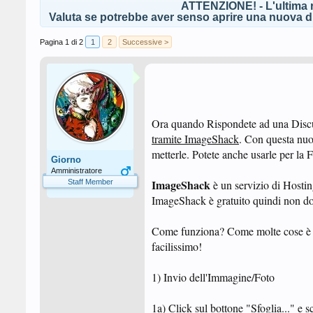
ATTENZIONE! - L'ultima r
Valuta se potrebbe aver senso aprire una nuova di
Pagina 1 di 2
1
2
Successive >
Ora quando Rispondete ad una Discus
tramite ImageShack
. Con questa nuo
metterle. Potete anche usarle per la 
Giorno
Amministratore
ImageShack
Staff Member
è un servizio di Hostin
ImageShack è gratuito quindi non do
Come funziona? Come molte cose è più
facilissimo!
1) Invio dell'Immagine/Foto
1a) Click sul bottone "Sfoglia..." e 