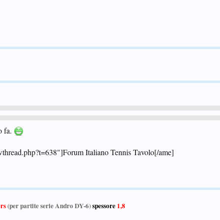
o fa.
owthread.php?t=638"]Forum Italiano Tennis Tavolo[/ame]
ers
(per partite serie Andro DY-6
)
spessore
1,8