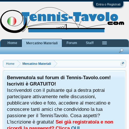
Entra o Registrati
Home
Forum
Staff
Mercatino Materiali
Home
Mercatino Materiali
Benvenuto/a sul forum di Tennis-Tavolo.com!
Iscriviti è GRATUITO!
Iscrivendoti con il pulsante qui a destra potrai
partecipare attivamente nelle discussioni,
pubblicare video e foto, accedere al mercatino e
conoscere tanti amici che condividono la tua
passione per il TennisTavolo. Cosa aspetti?
L'iscrizione è gratuita!
Sei già registrato/a e non
ricordi la password? Clicca
QUI
.