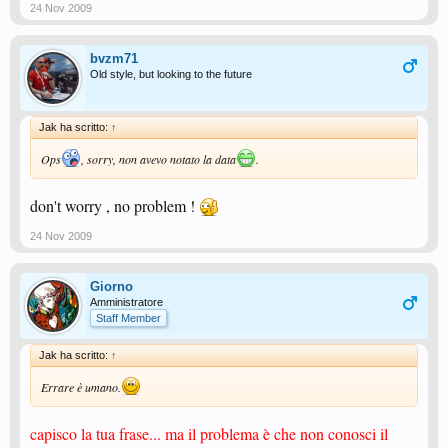
24 Nov 2009
bvzm71
Old style, but looking to the future
Jak ha scritto:
↑
Ops
, sorry, non avevo notato la data
.
don't worry , no problem !
24 Nov 2009
Giorno
Amministratore
Staff Member
Jak ha scritto:
↑
Errare è umano.
capisco la tua frase... ma il problema è che non conosci il