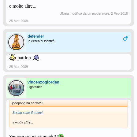
e molte altre...
Ultima modifica da un moderatore:
2 Feb 2018
25 Mar 2009
defender
In cerca di identità
pardon
25 Mar 2009
vincenzogiordan
Lightsider
jacopong ha scritto:
↑
Scritta sotto il nome!
e molte altre...
Sempre velocissimo eh!!!