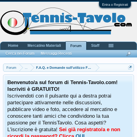
Entra o Registrati
Home
Mercatino Materiali
Staff
Forum
Cerca nei Forum
Messaggi Recenti
Forum
...
F.A.Q. e Domande sull'utilizzo Forum
Benvenuto/a sul forum di Tennis-Tavolo.com!
Iscriviti è GRATUITO!
Iscrivendoti con il pulsante qui a destra potrai
partecipare attivamente nelle discussioni,
pubblicare video e foto, accedere al mercatino e
conoscere tanti amici che condividono la tua
passione per il TennisTavolo. Cosa aspetti?
L'iscrizione è gratuita!
Sei già registrato/a e non
ricordi la password? Clicca
QUI
.