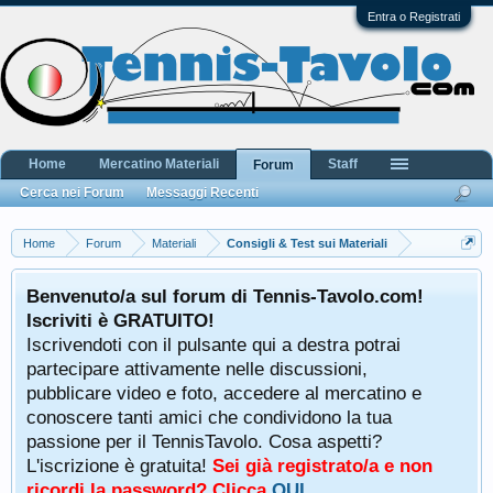
Entra o Registrati
Home
Mercatino Materiali
Staff
Forum
Cerca nei Forum
Messaggi Recenti
Home
Forum
Materiali
Consigli & Test sui Materiali
Benvenuto/a sul forum di Tennis-Tavolo.com!
Iscriviti è GRATUITO!
Iscrivendoti con il pulsante qui a destra potrai
partecipare attivamente nelle discussioni,
pubblicare video e foto, accedere al mercatino e
conoscere tanti amici che condividono la tua
passione per il TennisTavolo. Cosa aspetti?
L'iscrizione è gratuita!
Sei già registrato/a e non
ricordi la password? Clicca
QUI
.