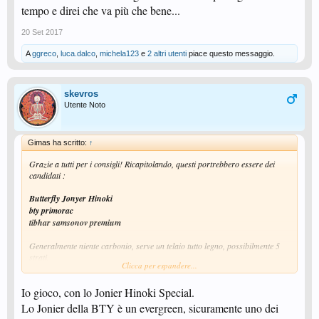
tempo e direi che va più che bene...
20 Set 2017
A
ggreco
,
luca.dalco
,
michela123
e
2 altri utenti
piace questo messaggio.
skevros
Utente Noto
Gimas ha scritto:
↑
Grazie a tutti per i consigli! Ricapitolando, questi portrebbero essere dei
candidati :
Butterfly Jonyer Hinoki
bty primorac
tibhar samsonov premium
Generalmente niente carbonio, serve un telaio tutto legno, possibilmente 5
strati.
Clicca per espandere...
Nelle mie ricerche ho trovato riferimenti prorpio al "Butterfly Jonyer
Io gioco, con lo Jonier Hinoki Special.
Hinoki", molti ne elogiavano proprio la sua elasticità. Mi pare però che non
sia piu in produzione. Ora mi informo meglio.
Lo Jonier della BTY è un evergreen, sicuramente uno dei