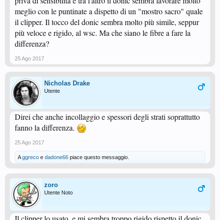
priva di sensibilità e tra l'altro il donic sembra lavorare molto
meglio con le puntinate a dispetto di un "mostro sacro" quale
il clipper. Il tocco del donic sembra molto più simile, seppur
più veloce e rigido, al wsc. Ma che siano le fibre a fare la
differenza?
25 Ago 2017
Nicholas Drake
Utente
Direi che anche incollaggio e spessori degli strati soprattutto
fanno la differenza.
25 Ago 2017
A
ggreco
e
dadone66
piace questo messaggio.
zoro
Utente Noto
Il clipper lo usato, e mi sembra troppo rigido rispetto il donic