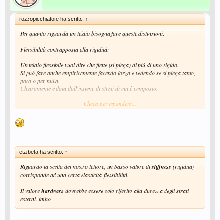
rozzopicchiatore ha scritto:
↑
Per quanto riguarda un telaio bisogna fare queste distinzioni:
Flessibilità contrapposta alla rigidità:
Un telaio flessibile vuol dire che flette (si piega) di più di uno rigido.
Si puó fare anche empiricamente facendo forza e vedendo se si piega tanto,
poco o per nulla.
Chiaramente è data dall'insiene di strati di cui è composto.
Clicca per espandere...
Morbidità contrapposta alla durezza:
E' data quasi esclusivamente dal tipo di strato esterno. Lo strato esterno
quindi può essere duro (esempio mogano o noce) o morbido (esempio
limba).
Quindi di un telaio bisogna anche porre molta attenzione allo strato esterno.
eta beta ha scritto:
↑
Riguardo la scelta del nostro lettore, un basso valore di
stiffness
(rigidità)
corrisponde ad una certa elasticità-flessibilità.
Il valore
hardness
dovrebbe essere solo riferito alla durezza degli strati
esterni. imho