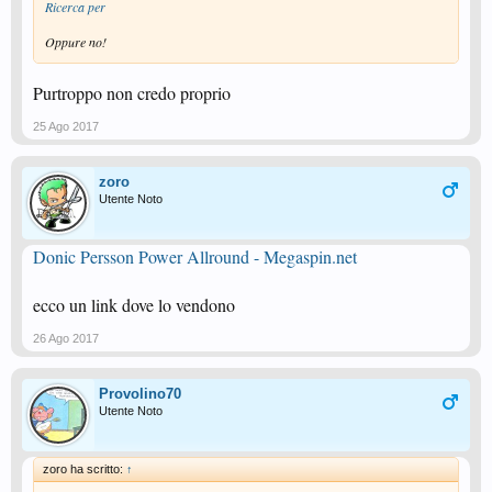
Ricerca per
Oppure no!
Purtroppo non credo proprio
25 Ago 2017
zoro
Utente Noto
Donic Persson Power Allround - Megaspin.net
ecco un link dove lo vendono
26 Ago 2017
Provolino70
Utente Noto
zoro ha scritto:
↑