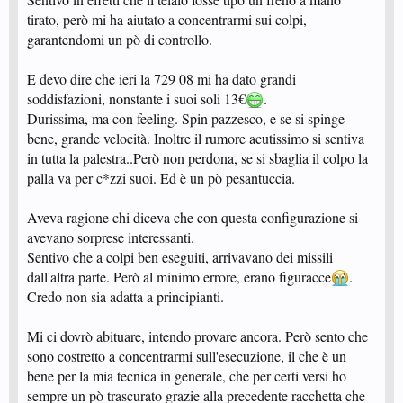
tirato, però mi ha aiutato a concentrarmi sui colpi,
garantendomi un pò di controllo.
E devo dire che ieri la 729 08 mi ha dato grandi
soddisfazioni, nonstante i suoi soli 13€
.
Durissima, ma con feeling. Spin pazzesco, e se si spinge
bene, grande velocità. Inoltre il rumore acutissimo si sentiva
in tutta la palestra..Però non perdona, se si sbaglia il colpo la
palla va per c*zzi suoi. Ed è un pò pesantuccia.
Aveva ragione chi diceva che con questa configurazione si
avevano sorprese interessanti.
Sentivo che a colpi ben eseguiti, arrivavano dei missili
dall'altra parte. Però al minimo errore, erano figuracce
.
Credo non sia adatta a principianti.
Mi ci dovrò abituare, intendo provare ancora. Però sento che
sono costretto a concentrarmi sull'esecuzione, il che è un
bene per la mia tecnica in generale, che per certi versi ho
sempre un pò trascurato grazie alla precedente racchetta che