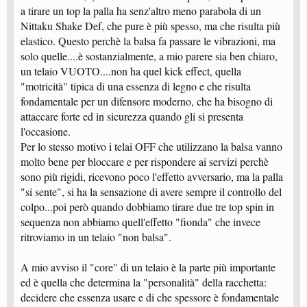
a tirare un top la palla ha senz'altro meno parabola di un
Nittaku Shake Def, che pure è più spesso, ma che risulta più
elastico. Questo perchè la balsa fa passare le vibrazioni, ma
solo quelle....è sostanzialmente, a mio parere sia ben chiaro,
un telaio VUOTO....non ha quel kick effect, quella
"motricità" tipica di una essenza di legno e che risulta
fondamentale per un difensore moderno, che ha bisogno di
attaccare forte ed in sicurezza quando gli si presenta
l'occasione.
Per lo stesso motivo i telai OFF che utilizzano la balsa vanno
molto bene per bloccare e per rispondere ai servizi perchè
sono più rigidi, ricevono poco l'effetto avversario, ma la palla
"si sente", si ha la sensazione di avere sempre il controllo del
colpo...poi però quando dobbiamo tirare due tre top spin in
sequenza non abbiamo quell'effetto "fionda" che invece
ritroviamo in un telaio "non balsa".
A mio avviso il "core" di un telaio è la parte più importante
ed è quella che determina la "personalità" della racchetta:
decidere che essenza usare e di che spessore è fondamentale