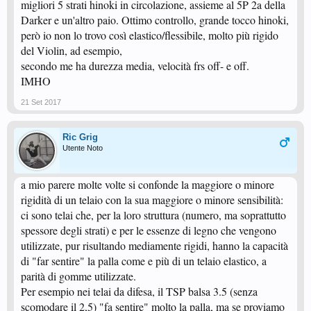
migliori 5 strati hinoki in circolazione, assieme al 5P 2a della
Poi però mi serviranno gomme belle dure, magari vi chiedo consiglio
Darker e un'altro paio. Ottimo controllo, grande tocco hinoki,
appena ne so di più
però io non lo trovo così elastico/flessibile, molto più rigido
del Violin, ad esempio,
secondo me ha durezza media, velocità frs off- e off.
IMHO
21 Set 2017
Ric Grig
Utente Noto
a mio parere molte volte si confonde la maggiore o minore
rigidità di un telaio con la sua maggiore o minore sensibilità:
ci sono telai che, per la loro struttura (numero, ma soprattutto
spessore degli strati) e per le essenze di legno che vengono
utilizzate, pur risultando mediamente rigidi, hanno la capacità
di "far sentire" la palla come e più di un telaio elastico, a
parità di gomme utilizzate.
Per esempio nei telai da difesa, il TSP balsa 3.5 (senza
scomodare il 2,5) "fa sentire" molto la palla, ma se proviamo