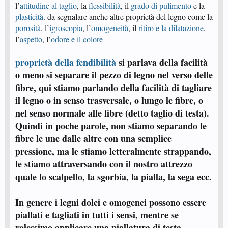
l’
attitudine al taglio
, la
flessibilità
, il
grado di pulimento
e la
plasticità
. da segnalare anche altre proprietà del legno come la
porosità
, l’
igroscopia
, l’
omogeneità
, il
ritiro e la dilatazione
,
l’
aspetto
, l’
odore e il colore
proprietà della fendibilità
si parlava della facilità
o meno si separare il pezzo di legno nel verso delle
fibre, qui stiamo parlando della facilità di tagliare
il legno o in senso trasversale, o lungo le fibre, o
nel senso normale alle fibre (detto taglio di testa).
Quindi in poche parole, non stiamo separando le
fibre le une dalle altre con una semplice
pressione, ma le stiamo letteralmente strappando,
le stiamo attraversando con il nostro attrezzo
quale lo scalpello, la sgorbia, la pialla, la sega ecc.
In genere i legni dolci e omogenei possono essere
piallati e tagliati in tutti i sensi, mentre se
volessimo applicare una piallatura di testa