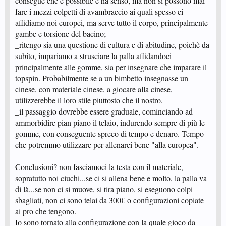
consegue che è possibile e ha senso, ma non si possono mai
fare i mezzi colpetti di avambraccio ai quali spesso ci
affidiamo noi europei, ma serve tutto il corpo, principalmente
gambe e torsione del bacino;
_ritengo sia una questione di cultura e di abitudine, poichè da
subito, impariamo a strusciare la palla affidandoci
principalmente alle gomme, sia per insegnare che imparare il
topspin. Probabilmente se a un bimbetto insegnasse un
cinese, con materiale cinese, a giocare alla cinese,
utilizzerebbe il loro stile piuttosto che il nostro.
_il passaggio dovrebbe essere graduale, cominciando ad
ammorbidire pian piano il telaio, indurendo sempre di più le
gomme, con conseguente spreco di tempo e denaro. Tempo
che potremmo utilizzare per allenarci bene "alla europea".
Conclusioni? non fasciamoci la testa con il materiale,
sopratutto noi ciuchi...se ci si allena bene e molto, la palla va
di là...se non ci si muove, si tira piano, si eseguono colpi
sbagliati, non ci sono telai da 300€ o configurazioni copiate
ai pro che tengono.
Io sono tornato alla configurazione con la quale gioco da