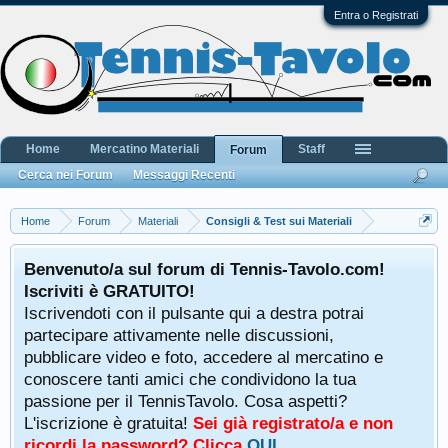
Entra o Registrati
Home
Mercatino Materiali
Staff
Forum
Cerca nei Forum
Messaggi Recenti
Home
Forum
Materiali
Consigli & Test sui Materiali
Benvenuto/a sul forum di Tennis-Tavolo.com!
Iscriviti è GRATUITO!
Iscrivendoti con il pulsante qui a destra potrai
partecipare attivamente nelle discussioni,
pubblicare video e foto, accedere al mercatino e
conoscere tanti amici che condividono la tua
passione per il TennisTavolo. Cosa aspetti?
L'iscrizione è gratuita!
Sei già registrato/a e non
ricordi la password? Clicca
QUI
.