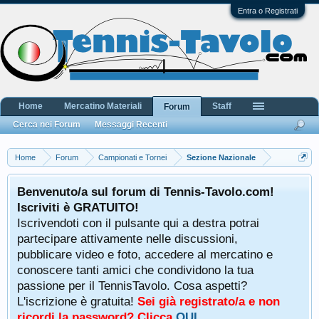
Entra o Registrati
Home
Mercatino Materiali
Staff
Forum
Cerca nei Forum
Messaggi Recenti
Home
Forum
Campionati e Tornei
Sezione Nazionale
Benvenuto/a sul forum di Tennis-Tavolo.com!
Iscriviti è GRATUITO!
Iscrivendoti con il pulsante qui a destra potrai
partecipare attivamente nelle discussioni,
pubblicare video e foto, accedere al mercatino e
conoscere tanti amici che condividono la tua
passione per il TennisTavolo. Cosa aspetti?
L'iscrizione è gratuita!
Sei già registrato/a e non
ricordi la password? Clicca
QUI
.