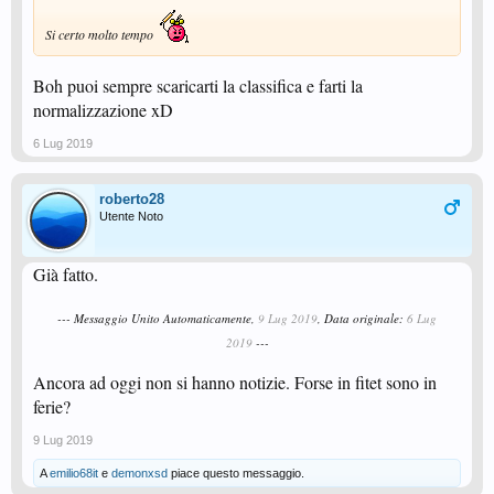
Si certo molto tempo
Boh puoi sempre scaricarti la classifica e farti la
normalizzazione xD
6 Lug 2019
roberto28
Utente Noto
Già fatto.
--- Messaggio Unito Automaticamente,
9 Lug 2019
, Data originale:
6 Lug
2019
---
Ancora ad oggi non si hanno notizie. Forse in fitet sono in
ferie?
9 Lug 2019
A
emilio68it
e
demonxsd
piace questo messaggio.