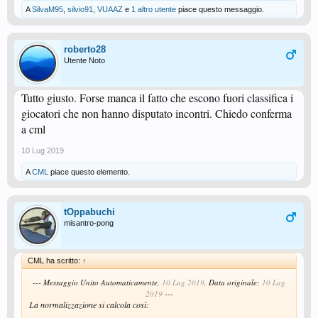
A
SilvaM95
,
silvio91
,
VUAAZ
e
1 altro utente
piace questo messaggio.
roberto28
Utente Noto
Tutto giusto. Forse manca il fatto che escono fuori classifica i
giocatori che non hanno disputato incontri. Chiedo conferma
a cml
10 Lug 2019
A
CML
piace questo elemento.
tOppabuchi
misantro-pong
CML ha scritto:
↑
--- Messaggio Unito Automaticamente,
10 Lug 2019
, Data originale:
10 Lug
2019
---
La normalizzazione si calcola così: