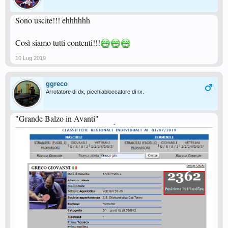
Sono uscite!!! ehhhhhh
Così siamo tutti contenti!!!
10 Lug 2019
ggreco
Arrotatore di dx, picchiabloccatore di rx.
"Grande Balzo in Avanti"