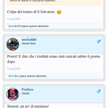
Invece in ritardo le classifiche definitive...
Colpa del torneo di S.Salvatore.
5 Lug 2019
A
emilio68it
piace questo elemento.
emilio68it
Utente Noto
Poveri! E dire che i risultati erano stati caricati subito il giorno
dopo
5 Lug 2019
A
Frollino
piace questo elemento.
Frollino
Utente
Signori, un po' di pazienza!