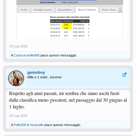
10 Lug 2019
A
Casta
e
emilio68it
piace questo messaggio.
genioboy
Mille e 1 notte...insonne
Rispetto agli anni passati, mi sembra che siano usciti fuori
dalla classifica meno giocatori, nel passaggio dal 30 giugno al
1 luglio.
10 Lug 2019
A
Pollo006
e
musicalle
piace questo messaggio.