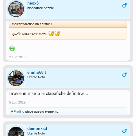
neox3
bloccatore pazzo!
maledettaretina ha scritto:
↑
quelle sono uscite ieri!!!
2 Lug 2019
emilio68it
Utente Noto
Invece in ritardo le classifiche definitive...
5 Lug 2019
A
Frollino
piace questo elemento.
demonxsd
Utente Noto