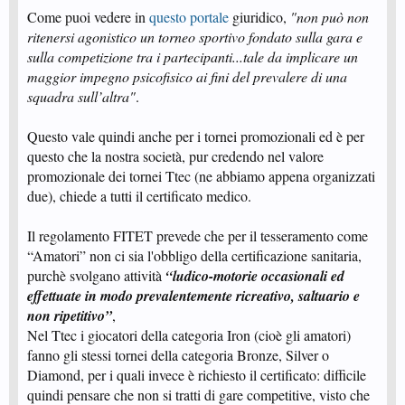
Come puoi vedere in
questo portale
giuridico,
"non può non
ritenersi agonistico un torneo sportivo fondato sulla gara e
sulla competizione tra i partecipanti...tale da implicare un
maggior impegno psicofisico ai fini del prevalere di una
squadra sull’altra"
.
Questo vale quindi anche per i tornei promozionali ed è per
questo che la nostra società, pur credendo nel valore
promozionale dei tornei Ttec (ne abbiamo appena organizzati
due), chiede a tutti il certificato medico.
Il regolamento FITET prevede che per il tesseramento come
“Amatori” non ci sia l'obbligo della certificazione sanitaria,
purchè svolgano attività
“ludico-motorie occasionali ed
effettuate in modo prevalentemente ricreativo, saltuario e
non ripetitivo”
,
Nel Ttec i giocatori della categoria Iron (cioè gli amatori)
fanno gli stessi tornei della categoria Bronze, Silver o
Diamond, per i quali invece è richiesto il certificato: difficile
quindi pensare che non si tratti di gare competitive, visto che