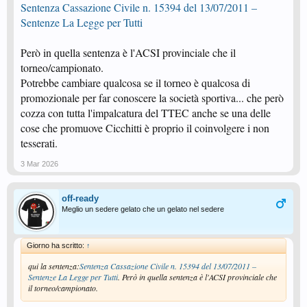
a creare lo sforzo fisico che richiede la tutela della salute.
Sentenza Cassazione Civile n. 15394 del 13/07/2011 –
Sentenze La Legge per Tutti
Però in quella sentenza è l'ACSI provinciale che il
torneo/campionato.
Potrebbe cambiare qualcosa se il torneo è qualcosa di
promozionale per far conoscere la società sportiva... che però
cozza con tutta l'impalcatura del TTEC anche se una delle
cose che promuove Cicchitti è proprio il coinvolgere i non
tesserati.
3 Mar 2026
off-ready
Meglio un sedere gelato che un gelato nel sedere
Giorno ha scritto:
↑
qui la sentenza:
Sentenza Cassazione Civile n. 15394 del 13/07/2011 –
Sentenze La Legge per Tutti
. Però in quella sentenza è l'ACSI provinciale che
il torneo/campionato.