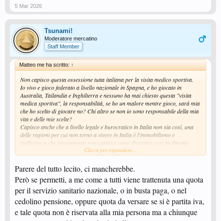
5 Mar 2026
Tsunami!
Moderatore mercatino
Staff Member
Matteo me ha scritto:
↑
Non capisco questa ossessione tutta italiana per la visita medico sportiva.
Io vivo e gioco federato a livello nazionale in Spagna, e ho giocato in
Australia, Tailandia e Inghilterra e nessuno ha mai chiesto questa "visita
medica sportiva", la responsabilitá, se ho un malore mentre gioco, sará mia
che ho scelto di giocare no? Chi altro se non io sono responsabile della mia
vita e delle mie scelte?
Capisco anche che a livello legale e burocratico in Italia non sia cosí, una
delle ragioni per cui non torno a vivere in Italia è l'immobilismo e
inefficienza che onestamente non capisco come diventino cosí facilmente
Clicca per espandere...
sistemici.
Parere del tutto lecito, ci mancherebbe.
Però se permetti, a me come a tutti viene trattenuta una quota
per il servizio sanitario nazionale, o in busta paga, o nel
cedolino pensione, oppure quota da versare se si è partita iva,
e tale quota non è riservata alla mia persona ma a chiunque