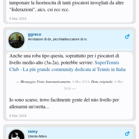
tamponare la fuoriuscita di tanti giocatori invogliati da altre
"federazioni", aics, csi ecc ecc.
5 Mar 2018
ggreco
Arrotatore di dx, picchiabloccatore di rx.
Anche una roba tipo questa, soprattutto per i giocatori di
livello medio-alto (3a-2a), potrebbe servire:
SuperTennis
Club - La più grande community dedicata al Tennis in Italia
--- Messaggio Unito Automaticamente,
8 Mar 2018
, Data originale:
8 Mar
2018
---
Io sono scarso, trovo facilmente gente del mio livello per
allenarmi un'oretta...
8 Mar 2018
remy
Utente Attivo