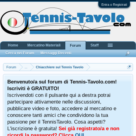
Entra o Registrati
Home
Mercatino Materiali
Staff
Forum
Cerca nei Forum
Messaggi Recenti
Forum
...
Chiacchiere sul Tennis Tavolo
Benvenuto/a sul forum di Tennis-Tavolo.com!
Iscriviti è GRATUITO!
Iscrivendoti con il pulsante qui a destra potrai
partecipare attivamente nelle discussioni,
pubblicare video e foto, accedere al mercatino e
conoscere tanti amici che condividono la tua
passione per il TennisTavolo. Cosa aspetti?
L'iscrizione è gratuita!
Sei già registrato/a e non
ricordi la password? Clicca
QUI
.