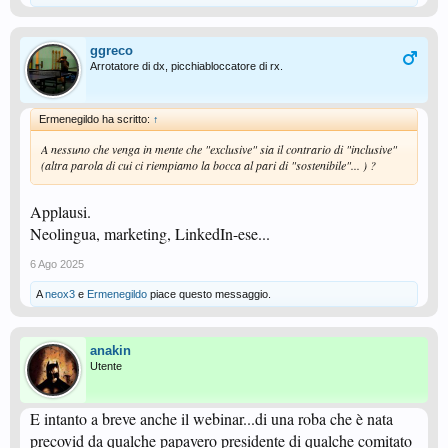
ggreco
Arrotatore di dx, picchiabloccatore di rx.
Ermenegildo ha scritto:
↑
A nessuno che venga in mente che "exclusive" sia il contrario di "inclusive"
(altra parola di cui ci riempiamo la bocca al pari di "sostenibile"... ) ?
Applausi.
Neolingua, marketing, LinkedIn-ese...
6 Ago 2025
A
neox3
e
Ermenegildo
piace questo messaggio.
anakin
Utente
E intanto a breve anche il webinar...di una roba che è nata
precovid da qualche papavero presidente di qualche comitato