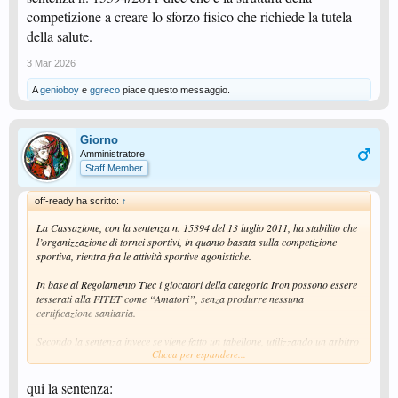
competizione a creare lo sforzo fisico che richiede la tutela
della salute.
3 Mar 2026
A
genioboy
e
ggreco
piace questo messaggio.
Giorno
Amministratore
Staff Member
off-ready ha scritto:
↑
La Cassazione, con la sentenza n. 15394 del 13 luglio 2011, ha stabilito che
l’organizzazione di tornei sportivi, in quanto basata sulla competizione
sportiva, rientra fra le attività sportive agonistiche.
In base al Regolamento Ttec i giocatori della categoria Iron possono essere
tesserati alla FITET come “Amatori”, senza produrre nessuna
certificazione sanitaria.
Secondo la sentenza invece se viene fatto un tabellone, utilizzando un arbitro
Clicca per espandere...
(anche non federale), mettendo in palio dei premi e proclamando un
vincitore, l'attività diventa agonistica (nel senso tecnico di "competitiva"): in
pratica la sentenza n. 15394/2011 dice che è la struttura della competizione
qui la sentenza: