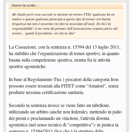
Giorno ha scritto:
↑
Mi chiedo però cosa succede se durante un torneo TTEC qualcuno ha un
malore e questo qualcuno partecipa a questo tipo di torneo con buona
frequenza ma non è tesserato (ne fitet ne associato all’asd). Di chi è la
responsabilità? A me viene da pensare dell’associazione organizzatrice del
torneo… quindi il presidente. voi che ne dite?
La Cassazione, con la sentenza n. 15394 del 13 luglio 2011,
ha stabilito che l’organizzazione di tornei sportivi, in quanto
basata sulla competizione sportiva, rientra fra le attività
sportive agonistiche.
In base al Regolamento Ttec i giocatori della categoria Iron
possono essere tesserati alla FITET come “Amatori”, senza
produrre nessuna certificazione sanitaria.
Secondo la sentenza invece se viene fatto un tabellone,
utilizzando un arbitro (anche non federale), mettendo in palio
dei premi e proclamando un vincitore, l'attività diventa
agonistica (nel senso tecnico di "competitiva"): in pratica la
sentenza n. 15394/2011 dice che è la struttura della