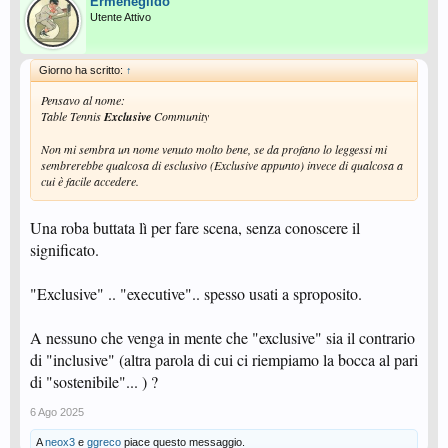
Ermenegildo
Utente Attivo
Giorno ha scritto:
↑
Pensavo al nome:
Table Tennis
Exclusive
Community
Non mi sembra un nome venuto molto bene, se da profano lo leggessi mi
sembrerebbe qualcosa di esclusivo (Exclusive appunto) invece di qualcosa a
cui è facile accedere.
Una roba buttata lì per fare scena, senza conoscere il
significato.
"Exclusive" .. "executive".. spesso usati a sproposito.
A nessuno che venga in mente che "exclusive" sia il contrario
di "inclusive" (altra parola di cui ci riempiamo la bocca al pari
di "sostenibile"... ) ?
6 Ago 2025
A
neox3
e
ggreco
piace questo messaggio.