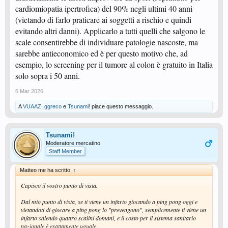
cardiomiopatia ipertrofica) del 90% negli ultimi 40 anni
(vietando di farlo praticare ai soggetti a rischio e quindi
evitando altri danni). Applicarlo a tutti quelli che salgono le
scale consentirebbe di individuare patologie nascoste, ma
sarebbe antieconomico ed è per questo motivo che, ad
esempio, lo screening per il tumore al colon è gratuito in Italia
solo sopra i 50 anni.
6 Mar 2026
A
VUAAZ
,
ggreco
e
Tsunami!
piace questo messaggio.
Tsunami!
Moderatore mercatino
Staff Member
Matteo me ha scritto:
↑
Capisco il vostro punto di vista.
Dal mio punto di vista, se ti viene un infarto giocando a ping pong oggi e
vietandoti di giocare a ping pong lo "prevengono", semplicemente ti viene un
infarto salendo quattro scalini domani, e il costo per il sistema sanitario
nazionale è esattamente uguale.