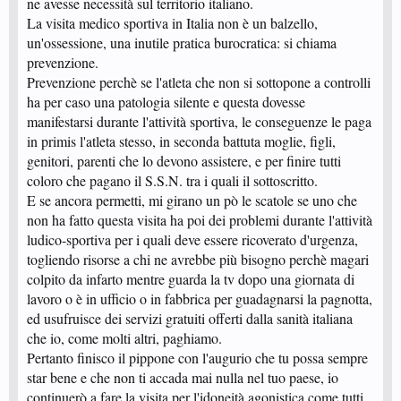
ne avesse necessità sul territorio italiano.
La visita medico sportiva in Italia non è un balzello,
un'ossessione, una inutile pratica burocratica: si chiama
prevenzione.
Prevenzione perchè se l'atleta che non si sottopone a controlli
ha per caso una patologia silente e questa dovesse
manifestarsi durante l'attività sportiva, le conseguenze le paga
in primis l'atleta stesso, in seconda battuta moglie, figli,
genitori, parenti che lo devono assistere, e per finire tutti
coloro che pagano il S.S.N. tra i quali il sottoscritto.
E se ancora permetti, mi girano un pò le scatole se uno che
non ha fatto questa visita ha poi dei problemi durante l'attività
ludico-sportiva per i quali deve essere ricoverato d'urgenza,
togliendo risorse a chi ne avrebbe più bisogno perchè magari
colpito da infarto mentre guarda la tv dopo una giornata di
lavoro o è in ufficio o in fabbrica per guadagnarsi la pagnotta,
ed usufruisce dei servizi gratuiti offerti dalla sanità italiana
che io, come molti altri, paghiamo.
Pertanto finisco il pippone con l'augurio che tu possa sempre
star bene e che non ti accada mai nulla nel tuo paese, io
continuerò a fare la visita per l'idoneità agonistica come tutti