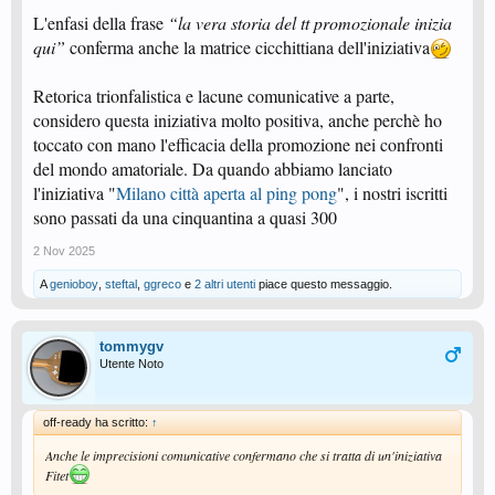
L'enfasi della frase
“la vera storia del tt promozionale inizia
qui”
conferma anche la matrice cicchittiana dell'iniziativa
Retorica trionfalistica e lacune comunicative a parte,
considero questa iniziativa molto positiva, anche perchè ho
toccato con mano l'efficacia della promozione nei confronti
del mondo amatoriale. Da quando abbiamo lanciato
l'iniziativa "
Milano città aperta al ping pong
", i nostri iscritti
sono passati da una cinquantina a quasi 300
2 Nov 2025
A
genioboy
,
steftal
,
ggreco
e
2 altri utenti
piace questo messaggio.
tommygv
Utente Noto
off-ready ha scritto:
↑
Anche le imprecisioni comunicative confermano che si tratta di un'iniziativa
Fitet