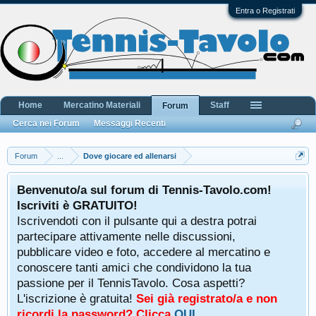
Entra o Registrati
Home
Mercatino Materiali
Staff
Forum
Cerca nei Forum
Messaggi Recenti
Forum
...
Dove giocare ed allenarsi
Benvenuto/a sul forum di Tennis-Tavolo.com!
Iscriviti è GRATUITO!
Iscrivendoti con il pulsante qui a destra potrai
partecipare attivamente nelle discussioni,
pubblicare video e foto, accedere al mercatino e
conoscere tanti amici che condividono la tua
passione per il TennisTavolo. Cosa aspetti?
L'iscrizione è gratuita!
Sei già registrato/a e non
ricordi la password? Clicca
QUI
.