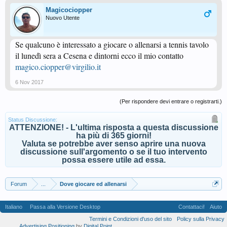
Magicociopper
Nuovo Utente
Se qualcuno è interessato a giocare o allenarsi a tennis tavolo
il lunedì sera a Cesena e dintorni ecco il mio contatto
magico.ciopper@virgilio.it
6 Nov 2017
(Per rispondere devi entrare o registrarti.)
Status Discussione:
ATTENZIONE! - L'ultima risposta a questa discussione
ha più di 365 giorni!
Valuta se potrebbe aver senso aprire una nuova
discussione sull'argomento o se il tuo intervento
possa essere utile ad essa.
Forum
...
Dove giocare ed allenarsi
Italiano
Passa alla Versione Desktop
Contattaci!
Aiuto
Termini e Condizioni d'uso del sito
Policy sulla Privacy
Advertising Positioning
by
Digital Point