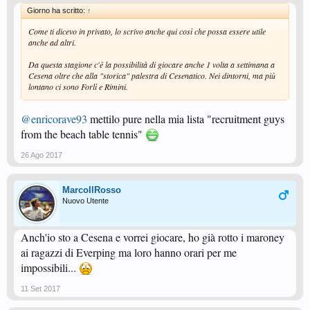
Giorno ha scritto:
↑
Come ti dicevo in privato, lo scrivo anche qui così che possa essere utile
anche ad altri.
Da questa stagione c'è la possibilità di giocare anche 1 volta a settimana a
Cesena oltre che alla "storica" palestra di Cesenatico. Nei dintorni, ma più
lontano ci sono Forlì e Rimini.
@enricorave93
mettilo pure nella mia lista "recruitment guys
from the beach table tennis"
26 Ago 2017
MarcoIlRosso
Nuovo Utente
Anch'io sto a Cesena e vorrei giocare, ho già rotto i maroney
ai ragazzi di Everping ma loro hanno orari per me
impossibili...
11 Set 2017