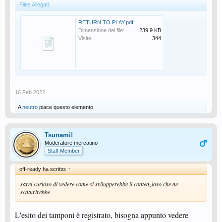
Files Allegati:
RETURN TO PLAY.pdf
Dimensione del file:
239,9 KB
Visite:
344
16 Feb 2022
A
neutro
piace questo elemento.
Tsunami!
Moderatore mercatino
Staff Member
off-ready ha scritto:
↑
sarei curioso di vedere come si svilupperebbe il contenzioso che ne
scaturirebbe
L'esito dei tamponi è registrato, bisogna appunto vedere