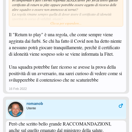
in campionato e fare i tornei regionali SENZA dover per forza avere questo
certificato di return to play oppure potrebbe essere oggetto di ricorso delle
altre squadre o essere non ammesso ai tornei?
La regola rimane sempre quella di dover avere il certificato di idoneità
sportiva in corso di validità, giusto?
Clicca per espandere...
Che ne pensate voi?
Perchè in palestra si sta alzando un polverone per questa cosa visto che
molti sono guariti dal covid e non sapevano di questa cosa. Qualche
Il "Return to play" è una regola, che come sempre viene
squadra sta approfittando della cosa per fare ricorso...ma sono fondati?
aggirata dai furbi. Se chi ha fatto il Covid non ha detto niente
a nessuno potrà giocare tranquillamente, perchè il certificato
di idoneità viene sospeso solo se viene informata la Fitet.
Una squadra potrebbe fare ricorso se avesse la prova della
positività di un avversario, ma sarei curioso di vedere come si
svilupperebbe il contenzioso che ne scaturirebbe
16 Feb 2022
romanob
Utente
Però che scritto bello grande RACCOMANDAZIONI,
anche sul quello emanato dal ministero della salute.