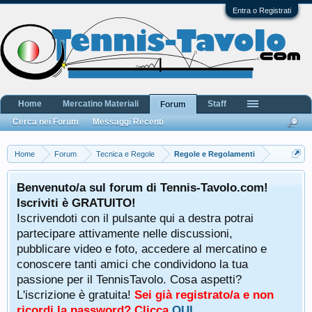
Entra o Registrati
Home
Mercatino Materiali
Staff
Forum
Cerca nei Forum
Messaggi Recenti
Home
Forum
Tecnica e Regole
Regole e Regolamenti
Benvenuto/a sul forum di Tennis-Tavolo.com!
Iscriviti è GRATUITO!
Iscrivendoti con il pulsante qui a destra potrai
partecipare attivamente nelle discussioni,
pubblicare video e foto, accedere al mercatino e
conoscere tanti amici che condividono la tua
passione per il TennisTavolo. Cosa aspetti?
L'iscrizione è gratuita!
Sei già registrato/a e non
ricordi la password? Clicca
QUI
.