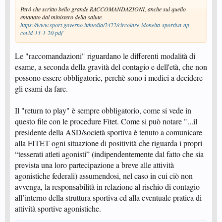
Però che scritto bello grande RACCOMANDAZIONI, anche sul quello
emanato dal ministero della salute.
https://www.sport.governo.it/media/2422/circolare-idoneita-sportiva-np-
covid-13-1-20.pdf
Le "raccomandazioni" riguardano le differenti modalità di
esame, a seconda della gravità del contagio e dell'età, che non
possono essere obbligatorie, perchè sono i medici a decidere
gli esami da fare.
Il "return to play" è sempre obbligatorio, come si vede in
questo file con le procedure Fitet. Come si può notare "...il
presidente della ASD/società sportiva è tenuto a comunicare
alla FITET ogni situazione di positività che riguarda i propri
“tesserati atleti agonisti” (indipendentemente dal fatto che sia
prevista una loro partecipazione a breve alle attività
agonistiche federali) assumendosi, nel caso in cui ciò non
avvenga, la responsabilità in relazione al rischio di contagio
all’interno della struttura sportiva ed alla eventuale pratica di
attività sportive agonistiche.