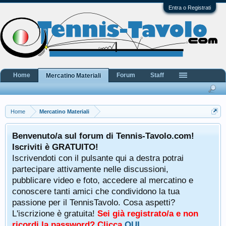
Entra o Registrati
Home
Forum
Staff
Mercatino Materiali
Home
Mercatino Materiali
Benvenuto/a sul forum di Tennis-Tavolo.com!
Iscriviti è GRATUITO!
Iscrivendoti con il pulsante qui a destra potrai
partecipare attivamente nelle discussioni,
pubblicare video e foto, accedere al mercatino e
conoscere tanti amici che condividono la tua
passione per il TennisTavolo. Cosa aspetti?
L'iscrizione è gratuita!
Sei già registrato/a e non
ricordi la password? Clicca
QUI
.