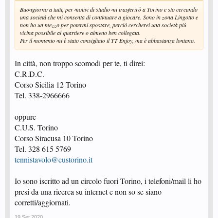
Buongiorno a tutti, per motivi di studio mi trasferirò a Torino e sto cercando
una società che mi consenta di continuare a giocare. Sono in zona Lingotto e
non ho un mezzo per potermi spostare, perciò cercherei una società più
vicina possibile al quartiere o almeno ben collegata.
Per il momento mi è stato consigliato il TT Enjoy, ma è abbastanza lontano.
In città, non troppo scomodi per te, ti direi:
C.R.D.C.
Corso Sicilia 12 Torino
Tel. 338-2966666
oppure
C.U.S. Torino
Corso Siracusa 10 Torino
Tel. 328 615 5769
tennistavolo@custorino.it
Io sono iscritto ad un circolo fuori Torino, i telefoni/mail li ho
presi da una ricerca su internet e non so se siano
corretti/aggiornati.
19 Set 2020