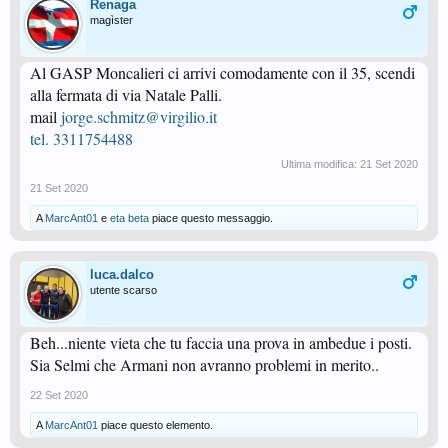
Renaga
magìster
Al GASP Moncalieri ci arrivi comodamente con il 35, scendi
alla fermata di via Natale Palli.
mail
jorge.schmitz@virgilio.it
tel. 3311754488
Ultima modifica:
21 Set 2020
21 Set 2020
A
MarcAnt01
e
eta beta
piace questo messaggio.
luca.dalco
utente scarso
Beh...niente vieta che tu faccia una prova in ambedue i posti.
Sia Selmi che Armani non avranno problemi in merito..
22 Set 2020
A
MarcAnt01
piace questo elemento.