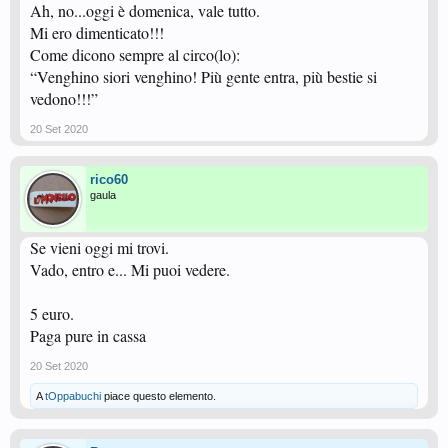
Ah, no...oggi è domenica, vale tutto.
Mi ero dimenticato!!!
Come dicono sempre al circo(lo):
“Venghino siori venghino! Più gente entra, più bestie si
vedono!!!”
20 Set 2020
rico60
gaula
Se vieni oggi mi trovi.
Vado, entro e... Mi puoi vedere.
5 euro.
Paga pure in cassa
20 Set 2020
A
tOppabuchi
piace questo elemento.