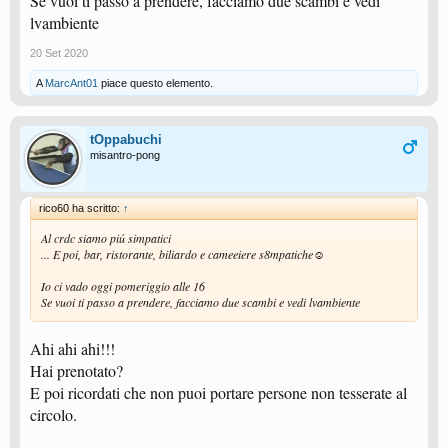
Se vuoi ti passo a prendere, facciamo due scambi e vedi
lvambiente
20 Set 2020
A
MarcAnt01
piace questo elemento.
tOppabuchi
misantro-pong
rico60 ha scritto:
↑
Al crdc siamo piú simpatici
... E poi, bar, ristorante, biliardo e cameeiere s8mpatiche☺️
Io ci vado oggi pomeriggio alle 16
Se vuoi ti passo a prendere, facciamo due scambi e vedi lvambiente
Ahi ahi ahi!!!
Hai prenotato?
E poi ricordati che non puoi portare persone non tesserate al
circolo.