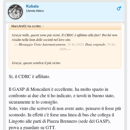
Kubala
Utente Attivo
MarcAnt01 ha scritto:
↑
Grazie mille, questi sono più vicini. Il CRDC è affiliato alla fitet? Perché non
risulta nella lista delle società nel loro sito.
--- Messaggio Unito Automaticamente,
19 Set 2020
, Data originale:
19 Set
2020
---
Grazie, questo sembra il più vicino
Si, il CDRC è affiliato.
Il GASP di Moncalieri è eccellente, ha molto spazio in
confronto ai due che ti ho indicato, e tavoli in buono stato,
sicuramente te lo consiglio.
Solo, visto che scrivevi di non avere auto, pensavo ti fosse più
scomodo. In effetti c'è forse una linea di bus che collega il
Lingotto alle parti di Piazza Brennero (sede del GASP),
prova a guardare su GTT.