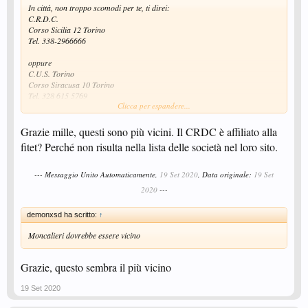
In città, non troppo scomodi per te, ti direi:
C.R.D.C.
Corso Sicilia 12 Torino
Tel. 338-2966666
oppure
C.U.S. Torino
Corso Siracusa 10 Torino
Tel. 328 615 5769
Clicca per espandere...
tennistavolo@custorino.it
Io sono iscritto ad un circolo fuori Torino, i telefoni/mail li ho presi da una
Grazie mille, questi sono più vicini. Il CRDC è affiliato alla
ricerca su internet e non so se siano corretti/aggiornati.
fitet? Perché non risulta nella lista delle società nel loro sito.
--- Messaggio Unito Automaticamente,
19 Set 2020
, Data originale:
19 Set
2020
---
demonxsd ha scritto:
↑
Moncalieri dovrebbe essere vicino
Grazie, questo sembra il più vicino
19 Set 2020