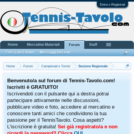
Entra o Registrati
Home
Mercatino Materiali
Staff
Forum
Cerca nei Forum
Messaggi Recenti
Home
Forum
Campionati e Tornei
Sezione Regionale
Benvenuto/a sul forum di Tennis-Tavolo.com!
Iscriviti è GRATUITO!
Iscrivendoti con il pulsante qui a destra potrai
partecipare attivamente nelle discussioni,
pubblicare video e foto, accedere al mercatino e
conoscere tanti amici che condividono la tua
passione per il TennisTavolo. Cosa aspetti?
L'iscrizione è gratuita!
Sei già registrato/a e non
ricordi la password? Clicca
QUI
.