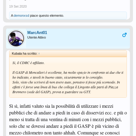
19 Set 2020
A
demonxsd
piace questo elemento.
MarcAnt01
Utente Attivo
Kubala ha scritto:
↑
Si, il CDRC è affiliato.
Il GASP di Moncalieri è eccellente, ha molto spazio in confronto ai due che ti
ho indicato, e tavoli in buono stato, sicuramente te lo consiglio.
Solo, visto che scrivevi di non avere auto, pensavo ti fosse più scomodo. In
effetti c'è forse una linea di bus che collega il Lingotto alle parti di Piazza
Brennero (sede del GASP), prova a guardare su GTT.
Sì sì, infatti valuto sia la possibilità di utilizzare i mezzi
pubblici che di andare a piedi in caso di disservizi ecc. e più o
meno si tratta di una ventina di minuti con i mezzi pubblici,
solo che se dovessi andare a piedi il GASP è più vicino di
mezzo chilometro non tanto ahhah. Comunque se conosci