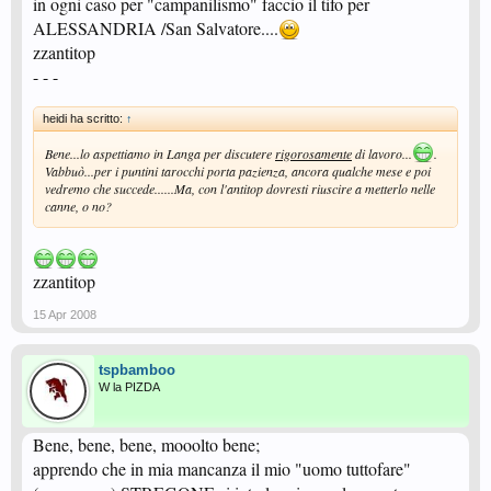
in ogni caso per "campanilismo" faccio il tifo per
ALESSANDRIA /San Salvatore....
zzantitop
- - -
heidi ha scritto:
↑
Bene...lo aspettiamo in Langa per discutere
rigorosamente
di lavoro...
.
Vabbuò...per i puntini tarocchi porta pazienza, ancora qualche mese e poi
vedremo che succede......Ma, con l'antitop dovresti riuscire a metterlo nelle
canne, o no?
zzantitop
15 Apr 2008
tspbamboo
W la PIZDA
Bene, bene, bene, mooolto bene;
apprendo che in mia mancanza il mio "uomo tuttofare"