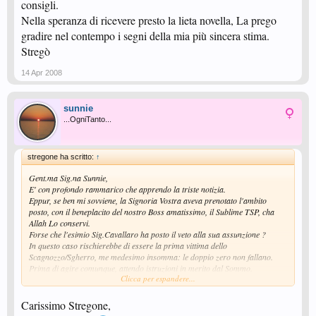
consigli.
Nella speranza di ricevere presto la lieta novella, La prego
gradire nel contempo i segni della mia più sincera stima.
Stregò
14 Apr 2008
sunnie
...OgniTanto...
stregone ha scritto:
↑
Gent.ma Sig.na Sunnie,
E' con profondo rammarico che apprendo la triste notizia.
Eppur, se ben mi sovviene, la Signoria Vostra aveva prenotato l'ambito
posto, con il beneplacito del nostro Boss amatissimo, il Sublime TSP, cha
Allah Lo conservi.
Forse che l'esimio Sig.Cavallaro ha posto il veto alla sua assunzione ?
In questo caso rischierebbe di essere la prima vittima dello
Scagnozzo/Sgherro, me medesimo insomma: le doppio zero non fallano.
Prima di agire comunque, attendo istruzioni in merito dal Sommo.
Clicca per espandere...
La prego inoltre, al fine di evitare un inutile spargimento di sangue, di
convincere il Sig.Fabio affinchè torni a più miti consigli.
Nella speranza di ricevere presto la lieta novella, La prego gradire nel
Carissimo Stregone,
contempo i segni della mia più sincera stima.