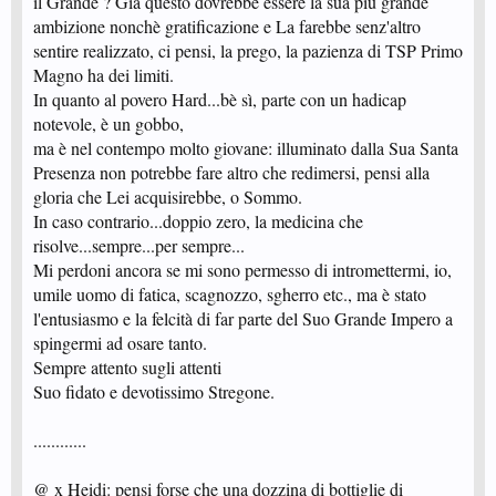
il Grande ? Già questo dovrebbe essere la sua più grande
ambizione nonchè gratificazione e La farebbe senz'altro
sentire realizzato, ci pensi, la prego, la pazienza di TSP Primo
Magno ha dei limiti.
In quanto al povero Hard...bè sì, parte con un hadicap
notevole, è un gobbo,
ma è nel contempo molto giovane: illuminato dalla Sua Santa
Presenza non potrebbe fare altro che redimersi, pensi alla
gloria che Lei acquisirebbe, o Sommo.
In caso contrario...doppio zero, la medicina che
risolve...sempre...per sempre...
Mi perdoni ancora se mi sono permesso di intromettermi, io,
umile uomo di fatica, scagnozzo, sgherro etc., ma è stato
l'entusiasmo e la felcità di far parte del Suo Grande Impero a
spingermi ad osare tanto.
Sempre attento sugli attenti
Suo fidato e devotissimo Stregone.
............
@ x Heidi: pensi forse che una dozzina di bottiglie di