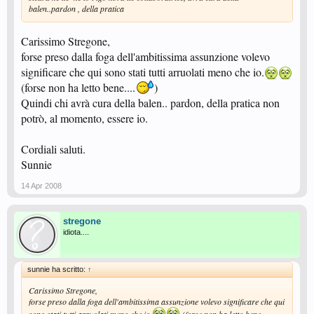
balen..pardon , della pratica
conseguente assunzione: la Sig.na Sunnie, altra sua preziosa e sicuramente
meno ingombrante collaboratrice, avrà cura della balen..pardon , della
pratica
Carissimo Stregone,
forse preso dalla foga dell'ambitissima assunzione volevo
significare che qui sono stati tutti arruolati meno che io.
(forse non ha letto bene....
)
Quindi chi avrà cura della balen.. pardon, della pratica non
potrò, al momento, essere io.
Cordiali saluti.
Mi permetterei inoltre, dal basso della mia posizione, di consigliarla di non
Sunnie
lasciarsi scappare l'opportunità di assoldare il buon Superciuk: sta
nicchiando solamente per questioni di prezzo.
Se Lei, nella Sua lungimiranza, gli farà pervenire un paio di cassette di
14 Apr 2008
Bonarda, tanto per blandirlo un pò, vedrà che riuscirà a fare breccia nel
suo cuore: nel suo cervello no, trattasi di una persona della massima serietà
e di un non comune buon senso, quando è savio...
stregone
idiota....
sunnie ha scritto:
↑
Carissimo Stregone,
forse preso dalla foga dell'ambitissima assunzione volevo significare che qui