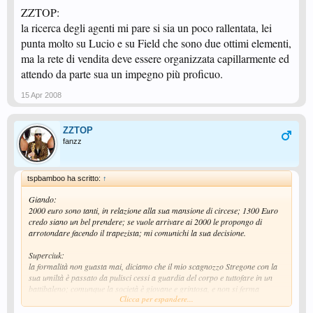
ZZTOP:
la ricerca degli agenti mi pare si sia un poco rallentata, lei
punta molto su Lucio e su Field che sono due ottimi elementi,
ma la rete di vendita deve essere organizzata capillarmente ed
attendo da parte sua un impegno più proficuo.
15 Apr 2008
ZZTOP
fanzz
tspbamboo ha scritto:
↑
Giando:
2000 euro sono tanti, in relazione alla sua mansione di circese; 1300 Euro
credo siano un bel prendere; se vuole arrivare ai 2000 le propongo di
arrotondare facendo il trapezista; mi comunichi la sua decisione.
Superciuk:
la formalità non guasta mai, diciamo che il mio scagnozzo Stregone con la
sua umiltà è passato da pulisci cessi a guardia del corpo e tuttofare in un
battibaleno; comunque la società è giovane e grintosa, e non si ferma
Clicca per espandere...
sicuramente di fronte alla formalità del lei o del tu, l'importante sono i fatti!
vendere vendere ed ancora vendere.