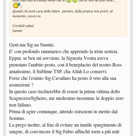
sono stati tutti arruolati meno che io.
(forse non ha letto bene....
)
Le pongo solo una insignificante domanda, Lei dall'alto della Sua Sapienza
Quindi chi avrà cura della balen.. pardon, della pratica non potrò, al
sarà senz'altro in grado di confortarmi:
momento, essere io.
dove pensa di procurarsi un obice calibro 406 per poter spedire in orbita la
mia signora ?
Cordiali saluti.
La supplico vivamente di non spararla nel bel mezzo degli spettatori: chi
Sunnie
vincesse il premio acchiappandola al volo, non vivrebbe abbastanza per
gustarselo.
Gent.ma Sig.na Sunnie,
La prego, lenisca le mie pene e si rivolga, in caso estremo, a Bin Laden.
Con ossequi
E' con profondo rammarico che apprendo la triste notizia.
Servo Suo Stregò
Eppur, se ben mi sovviene, la Signoria Vostra aveva
prenotato l'ambito posto, con il beneplacito del nostro Boss
amatissimo, il Sublime TSP, cha Allah Lo conservi.
Forse che l'esimio Sig.Cavallaro ha posto il veto alla sua
assunzione ?
In questo caso rischierebbe di essere la prima vittima dello
Scagnozzo/Sgherro, me medesimo insomma: le doppio zero
non fallano.
Prima di agire comunque, attendo istruzioni in merito dal
Sommo.
La prego inoltre, al fine di evitare un inutile spargimento di
sangue, di convincere il Sig.Fabio affinchè torni a più miti