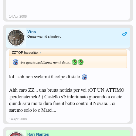
14 Apr 2008
Vins
Omae wa mō shindeiru
ZZTOP ha scritto:
↑
vins questa sudditanza non è da te...
lol...shh non svelarmi il colpo di stato
Ahh caro ZZ... una brutta notizia per voi (OT UN ATTIMO
,perdonatemelo!!) Castello s'è infortunato giocando a calcio..
quindi sarà molto dura fare il botto contro il Novara... ci
saremo solo io e Marci...
14 Apr 2008
Rari Nantes