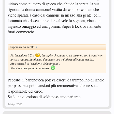
ultimo come numero di spicco che chiude la serata, la sua
signora: la donna cannone! vestita da wonder woman che
viene sparata a caso dal cannone in mezzo alla gente, ed il
fortunato che riesce a prendere al volo la signora, vince un
ingresso omaggio ed una gomma Super Block ovviamente
fuori commercio.
- - -
superciuk ha scritto:
↑
Furbacchione il Tsp
, ha capito che puntavo ad altro ma con i tempi non
ancora maturi, ha giocato d'anticipo con un'offerta allettante (sigh!).
Ma resisterò al "richiamo della foresta".
Non è ancora giunta la mia ora.
Peccato! il bar/enoteca poteva esserti da trampolino di lancio
per passare a poi mansioni più remunerative; che ne so...
responsabile del circo.
Se è una questione di soldi possiamo parlarne....
14 Apr 2008