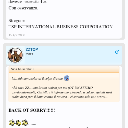
dovesse necessitarLe.
Con osservanza.
Stregone
TSP INTERNATIONAL BUSINESS CORPORATION
15 Apr 2008
ZZTOP
fanzz
Vins ha scritto:
↑
lol...shh non svelarmi il colpo di stato
Ahh caro ZZ... una brutta notizia per voi (OT UN ATTIMO
,perdonatemelo!!) Castello s'è infortunato giocando a calcio.. quindi sarà
molto dura fare il botto contro il Novara... ci saremo solo io e Marci...
BACK OT SORRY!!!!!!
.......