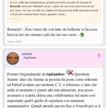
Se Lei, nella Sua lungimiranza, gli farà pervenire un paio di cassette di
Bonarda
, tanto per blandirlo un pò, vedrà che riuscirà a fare breccia nel
suo cuore: nel suo cervello no, trattasi di una persona della massima serietà
e di un non comune buon senso, quando è savio...
...........
Bonarda?...Non vorrei che con tutte ste bollicine si faccesse
breccia nel suo stomaco più che nel suo cuore...
15 Apr 2008
sunnie
...OgniTanto...
tspbamboo
Postato Originalmente da
Questione
Sunnie: dato che Sunnie in persona ha posto come referente
tal FabioCavallaro per inoltrare C.V. e referenze, e dato che
nulla al momento è giunto alla mia attenzione, non posso
assumere a scatola chiusa una collaboratrice nel ruolo così
importante qual'è quello di segretaria con mansioni
amministrative. Quindi attendo ancora fino a Venerdì poi se il