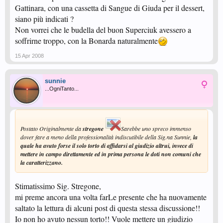
Gattinara, con una cassetta di Sangue di Giuda per il dessert,
siano più indicati ?
Non vorrei che le budella del buon Superciuk avessero a
soffrirne troppo, con la Bonarda naturalmente
15 Apr 2008
sunnie
...OgniTanto...
Postato Originalmente da
stregone
Sarebbe uno spreco immenso
dover fare a meno della professionalità indiscutibile della Sig.na Sunnie,
la
quale ha avuto forse il solo torto di affidarsi al giudizio altrui, invece di
mettere in campo direttamente ed in prima persona le doti non comuni che
la caratterizzano.
Stimatissimo Sig. Stregone,
mi preme ancora una volta farLe presente che ha nuovamente
saltato la lettura di alcuni post di questa stessa discussione!!
Io non ho avuto nessun torto!! Vuole mettere un giudizio