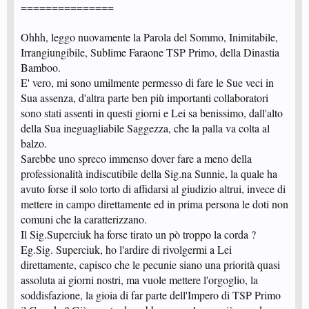
===============
assumere la promettente Sunnie.
Questione HARD: oooohhhhhh, uno "duro a morire" uno dell'altra sponda
(calcisticamente parlando)... caro il mio Hard, con lei ricordo tempo fa delle
Ohhh, leggo nuovamente la Parola del Sommo, Inimitabile,
"scaramuccie" per i colori che ammaliano i nostri cuori; assumere uno
Irrangiungibile, Sublime Faraone TSP Primo, della Dinastia
Juventino così dichiarato per la mia fede calcistica potrebbe risultare
Bamboo.
incongruo, però a tutto c'è un però... assumendola potrei dare un immagine
forte alla mia persona, di colui che va oltre certi pregiudizi, e che non
E' vero, mi sono umilmente permesso di fare le Sue veci in
interpone nulla al cospetto delle proprie attività; questo mio comportamento
Sua assenza, d'altra parte ben più importanti collaboratori
ptrebbe avere dei forti benefici sulla mia popolarità e di conseguenza sulle
attività da me gestite. Non nascondo che la paga base non sarà proprio quel
sono stati assenti in questi giorni e Lei sa benissimo, dall'alto
granchè ma per uno scolaro, tutto fa brodo!
della Sua ineguagliabile Saggezza, che la palla va colta al
Questione SUPERCIUK: la persona ha caratteristiche tali da poter
balzo.
ricoprire ruoli importanti nell'azienda che vado a creare, ma credo, anzi ne
sono fermamente convinto che lavorare per la TSP Holding Group deve
Sarebbe uno spreco immenso dover fare a meno della
essere motivo di soddisfazione e di prestigio personale, e non di mera
professionalità indiscutibile della Sig.na Sunnie, la quale ha
retribuzione;
avuto forse il solo torto di affidarsi al giudizio altrui, invece di
mettere in campo direttamente ed in prima persona le doti non
comuni che la caratterizzano.
Il Sig.Superciuk ha forse tirato un pò troppo la corda ?
Eg.Sig. Superciuk, ho l'ardire di rivolgermi a Lei
direttamente, capisco che le pecunie siano una priorità quasi
assoluta ai giorni nostri, ma vuole mettere l'orgoglio, la
soddisfazione, la gioia di far parte dell'Impero di TSP Primo