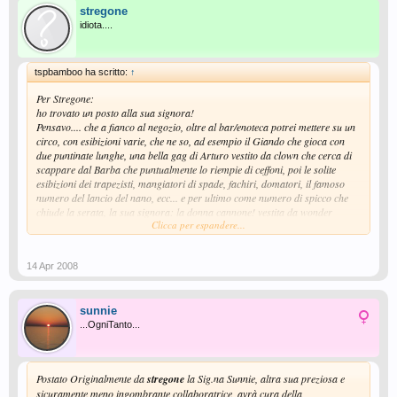
stregone
idiota....
tspbamboo ha scritto:
↑
Per Stregone:
ho trovato un posto alla sua signora!
Pensavo.... che a fianco al negozio, oltre al bar/enoteca potrei mettere su un
circo, con esibizioni varie, che ne so, ad esempio il Giando che gioca con
due puntinate lunghe, una bella gag di Arturo vestito da clown che cerca di
scappare dal Barba che puntualmente lo riempie di ceffoni, poi le solite
esibizioni dei trapezisti, mangiatori di spade, fachiri, domatori, il famoso
numero del lancio del nano, ecc... e per ultimo come numero di spicco che
chiude la serata, la sua signora: la donna cannone! vestita da wonder
Clicca per espandere...
woman che viene sparata a caso dal cannone in mezzo alla gente, ed il
fortunato che riesce a prendere al volo la signora, vince un ingresso
omaggio ed una gomma Super Block ovviamente fuori commercio.
14 Apr 2008
...................................................................................
Capo mio amatissimo, innanzi tutto le mie più servili congratulazioni per
l'ottima, splendida idea di ampliare ulteriormente la Sua già peraltro
sunnie
importante Attività con l'apertura di un circo.
...OgniTanto...
La ringrazio inoltre in ginocchio sulle noci per avere subito pensato alla mia
dolce consorte e per averle trovato una decorosa sistemazione al suo
interno.
Postato Originalmente da
stregone
la Sig.na Sunnie, altra sua preziosa e
Allego una foto tessera della fata, scattata stamane dopo essere stata dal
sicuramente meno ingombrante collaboratrice, avrà cura della
dentista, per poterrLe permettere di procedere con le scartoffie e la sua