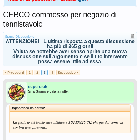
CERCO commesso per negozio di
tennistavolo
Status Discussione:
ATTENZIONE! - L'ultima risposta a questa discussione
ha più di 365 giorni!
Valuta se potrebbe aver senso aprire una nuova
discussione sull'argomento o se il tuo intervento
possa essere utile ad essa.
< Precedenti
1
2
3
4
Successive >
superciuk
Si fa Giorno e cala la notte.
tspbamboo ha scritto:
↑
...
La gestione del locale sarà affidata a SUPERCIUCK, che già dal nome mi
sembra una garanzia...