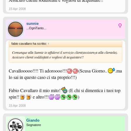
15 Apr 2008
sunnie
...OgniTanto...
fabio cavallaro ha scritto:
↑
Comunque alla Sunnie io affiderei il servizio client(assistenza alla clientela).
Assicuro clienti soddisfatti e vogliosi di acquistare!!
Cavallooooo!!!! Ti adoroooo!!!
(Scusa Giorno..
.ma
lo sai in questo caso ci sta proprio!!!)
Fabio Cavallaro il mio mito!
(E chi si dimentica i tuoi top
spin!!
e altro!!!
)
15 Apr 2008
Giando
Sognatore