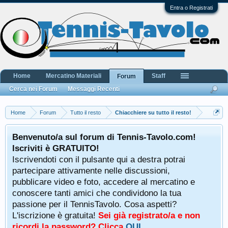
Entra o Registrati
Home
Mercatino Materiali
Staff
Forum
Cerca nei Forum
Messaggi Recenti
Home
Forum
Tutto il resto
Chiacchiere su tutto il resto!
Benvenuto/a sul forum di Tennis-Tavolo.com!
Iscriviti è GRATUITO!
Iscrivendoti con il pulsante qui a destra potrai
partecipare attivamente nelle discussioni,
pubblicare video e foto, accedere al mercatino e
conoscere tanti amici che condividono la tua
passione per il TennisTavolo. Cosa aspetti?
L'iscrizione è gratuita!
Sei già registrato/a e non
ricordi la password? Clicca
QUI
.