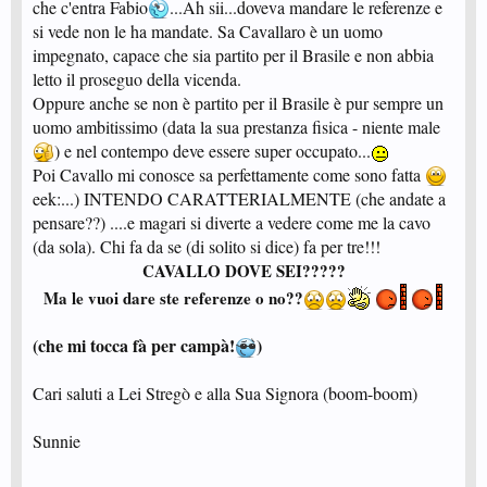
che c'entra Fabio
...Ah sii...doveva mandare le referenze e
Stregò
si vede non le ha mandate. Sa Cavallaro è un uomo
impegnato, capace che sia partito per il Brasile e non abbia
letto il proseguo della vicenda.
Oppure anche se non è partito per il Brasile è pur sempre un
uomo ambitissimo (data la sua prestanza fisica - niente male
) e nel contempo deve essere super occupato...
Poi Cavallo mi conosce sa perfettamente come sono fatta
eek:...) INTENDO CARATTERIALMENTE (che andate a
pensare??) ....e magari si diverte a vedere come me la cavo
(da sola). Chi fa da se (di solito si dice) fa per tre!!!
CAVALLO DOVE SEI?????
Ma le vuoi dare ste referenze o no??
(che mi tocca fà per campà!
)
Cari saluti a Lei Stregò e alla Sua Signora (boom-boom)
Sunnie​