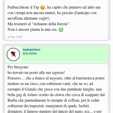
Furbacchione il Tsp
, ha capito che puntavo ad altro ma
con i tempi non ancora maturi, ha giocato d'anticipo con
un'offerta allettante (sigh!).
Ma resisterò al "richiamo della foresta".
Non è ancora giunta la mia ora.
14 Apr 2008
tspbamboo
W la PIZDA
Per Stregone:
ho trovato un posto alla sua signora!
Pensavo.... che a fianco al negozio, oltre al bar/enoteca potrei
mettere su un circo, con esibizioni varie, che ne so, ad
esempio il Giando che gioca con due puntinate lunghe, una
bella gag di Arturo vestito da clown che cerca di scappare dal
Barba che puntualmente lo riempie di ceffoni, poi le solite
esibizioni dei trapezisti, mangiatori di spade, fachiri,
domatori, il famoso numero del lancio del nano, ecc... e per