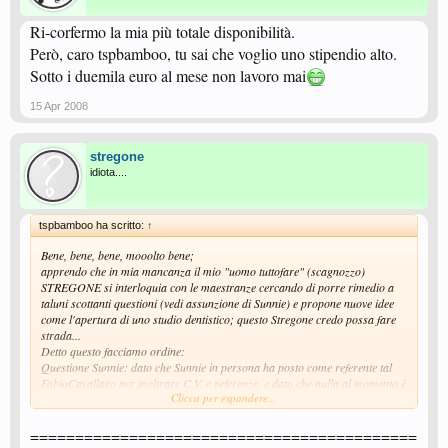
Ri-corfermo la mia più totale disponibilità.
Però, caro tspbamboo, tu sai che voglio uno stipendio alto.
Sotto i duemila euro al mese non lavoro mai
15 Apr 2008
stregone
idiota....
tspbamboo ha scritto:
↑
Bene, bene, bene, mooolto bene;
apprendo che in mia mancanza il mio "uomo tuttofare" (scagnozzo)
STREGONE si interloquia con le maestranze cercando di porre rimedio a
taluni scottanti questioni (vedi assunzione di Sunnie) e propone nuove idee
come l'apertura di uno studio dentistico; questo Stregone credo possa fare
strada...
Detto questo facciamo ordine:
Questione Sunnie: dato che Sunnie in persona ha posto come referente tal
FabioCavallaro per inoltrare C.V. e referenze, e dato che nulla al momento è
Clicca per espandere...
giunto alla mia attenzione, non posso assumere a scatola chiusa una
collaboratrice nel ruolo così importante qual'è quello di segretaria con
mansioni amministrative. Quindi attendo ancora fino a Venerdì poi se il C.V.
===========================================
di codella persona non giunge ai miei uffizi, mio malgrado, non potrò