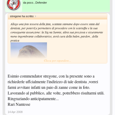
da poco...Defender
stregone ha scritto:
↑
Allego una foto tessera della fata, scattata stamane dopo essere stata dal
dentista, per poterrLe permettere di procedere con le scartoffie e la sua
conseguente assunzione: la Sig.na Sunnie, altra sua preziosa e sicuramente
meno ingombrante collaboratrice, avrà cura della balen..pardon , della
pratica
Clicca per espandere...
Esimio commendator stregone, con la presente sono a
richiederle uffcialmente l'indirizzo di tale dentista ,vorrei
farmi avvitare infatti un paio di zanne come in foto.
Lavorando al pubblico, alle volte, potrebbero risultarmi utili.
Ringraziando anticipatamente...
Rari Nantesse
14 Apr 2008