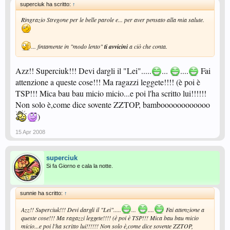
superciuk ha scritto:
↑
Ringrazio Stregone per le belle parole e... per aver pensato alla mia salute.
... fintamente in "modo lento"
ti avvicini
a ciò che conta.
Azz!! Superciuk!!! Devi dargli il "Lei".....
...
....
Fai
attenzione a queste cose!!! Ma ragazzi leggete!!!! (è poi è
TSP!!! Mica bau bau micio micio...e poi l'ha scritto lui!!!!!!
Non solo è,come dice sovente ZZTOP, bamboooooooooooo
)
15 Apr 2008
superciuk
Si fa Giorno e cala la notte.
sunnie ha scritto:
↑
Azz!! Superciuk!!! Devi dargli il "Lei".....
...
....
Fai attenzione a
queste cose!!! Ma ragazzi leggete!!!! (è poi è TSP!!! Mica bau bau micio
micio...e poi l'ha scritto lui!!!!!! Non solo è,come dice sovente ZZTOP,