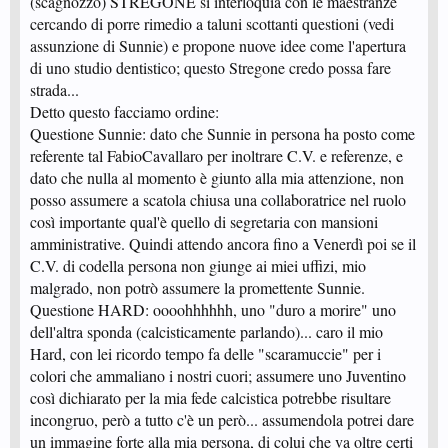
(scagnozzo) STREGONE si interloquia con le maestranze
cercando di porre rimedio a taluni scottanti questioni (vedi
assunzione di Sunnie) e propone nuove idee come l'apertura
di uno studio dentistico; questo Stregone credo possa fare
strada...
Detto questo facciamo ordine:
Questione Sunnie: dato che Sunnie in persona ha posto come
referente tal FabioCavallaro per inoltrare C.V. e referenze, e
dato che nulla al momento è giunto alla mia attenzione, non
posso assumere a scatola chiusa una collaboratrice nel ruolo
così importante qual'è quello di segretaria con mansioni
amministrative. Quindi attendo ancora fino a Venerdì poi se il
C.V. di codella persona non giunge ai miei uffizi, mio
malgrado, non potrò assumere la promettente Sunnie.
Questione HARD: oooohhhhhh, uno "duro a morire" uno
dell'altra sponda (calcisticamente parlando)... caro il mio
Hard, con lei ricordo tempo fa delle "scaramuccie" per i
colori che ammaliano i nostri cuori; assumere uno Juventino
così dichiarato per la mia fede calcistica potrebbe risultare
incongruo, però a tutto c'è un però... assumendola potrei dare
un immagine forte alla mia persona, di colui che va oltre certi