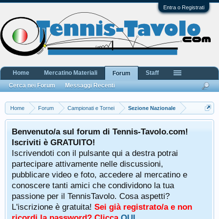
Entra o Registrati
Home
Mercatino Materiali
Staff
Forum
Cerca nei Forum
Messaggi Recenti
Home
Forum
Campionati e Tornei
Sezione Nazionale
Benvenuto/a sul forum di Tennis-Tavolo.com!
Iscriviti è GRATUITO!
Iscrivendoti con il pulsante qui a destra potrai
partecipare attivamente nelle discussioni,
pubblicare video e foto, accedere al mercatino e
conoscere tanti amici che condividono la tua
passione per il TennisTavolo. Cosa aspetti?
L'iscrizione è gratuita!
Sei già registrato/a e non
ricordi la password? Clicca
QUI
.