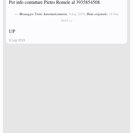
Per info contattare Pietro Romele al 3935854508.
--- Messaggio Unito Automaticamente,
9 Lug 2019
, Data originale:
18 Giu
2019
---
UP
9 Lug 2019