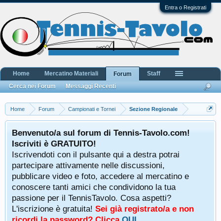
Entra o Registrati
Home
Mercatino Materiali
Staff
Forum
Cerca nei Forum
Messaggi Recenti
Home
Forum
Campionati e Tornei
Sezione Regionale
Benvenuto/a sul forum di Tennis-Tavolo.com!
Iscriviti è GRATUITO!
Iscrivendoti con il pulsante qui a destra potrai
partecipare attivamente nelle discussioni,
pubblicare video e foto, accedere al mercatino e
conoscere tanti amici che condividono la tua
passione per il TennisTavolo. Cosa aspetti?
L'iscrizione è gratuita!
Sei già registrato/a e non
ricordi la password? Clicca
QUI
.