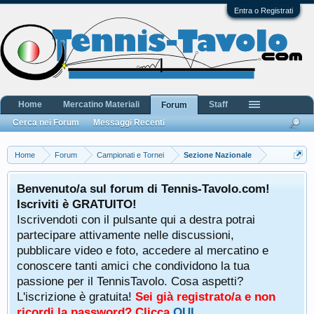
Entra o Registrati
Home
Mercatino Materiali
Staff
Forum
Cerca nei Forum
Messaggi Recenti
Home
Forum
Campionati e Tornei
Sezione Nazionale
Benvenuto/a sul forum di Tennis-Tavolo.com!
Iscriviti è GRATUITO!
Iscrivendoti con il pulsante qui a destra potrai
partecipare attivamente nelle discussioni,
pubblicare video e foto, accedere al mercatino e
conoscere tanti amici che condividono la tua
passione per il TennisTavolo. Cosa aspetti?
L'iscrizione è gratuita!
Sei già registrato/a e non
ricordi la password? Clicca
QUI
.