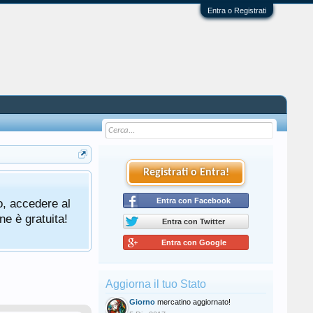
Entra o Registrati
Registrati o Entra!
o, accedere al
Entra con Facebook
ne è gratuita!
Entra con Twitter
Entra con Google
Aggiorna il tuo Stato
Giorno
mercatino aggiornato!