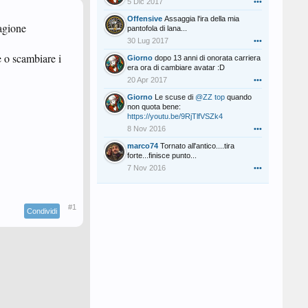
5 Dic 2017
•••
Offensive
Assaggia l'ira della mia
tagione
pantofola di lana...
30 Lug 2017
•••
e o scambiare i
Giorno
dopo 13 anni di onorata carriera
era ora di cambiare avatar :D
20 Apr 2017
•••
Giorno
Le scuse di
@ZZ top
quando
non quota bene:
https://youtu.be/9RjTlfVSZk4
8 Nov 2016
•••
marco74
Tornato all'antico....tira
forte...finisce punto...
7 Nov 2016
•••
#1
Condividi