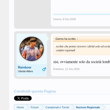
Giorno
,
8 Giu 2026
Giorno ha scritto:
↑
occhio che potete ricevere i diritti solo ed es
confini regionali
sisi, ovviamente solo da società lom
Rainbow
Rainbow
,
12 Giu 2026
Utente Attivo
Condividi questa Pagina
Home
Forum
Campionati e Tornei
Sezione Regionale