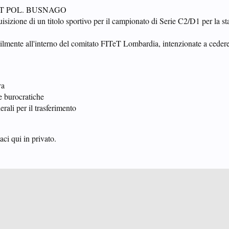
 TT POL. BUSNAGO
isizione di un titolo sportivo per il campionato di Serie C2/D1 per la s
ibilmente all'interno del comitato FITeT Lombardia, intenzionate a ceder
va
e burocratiche
erali per il trasferimento
taci qui in privato.