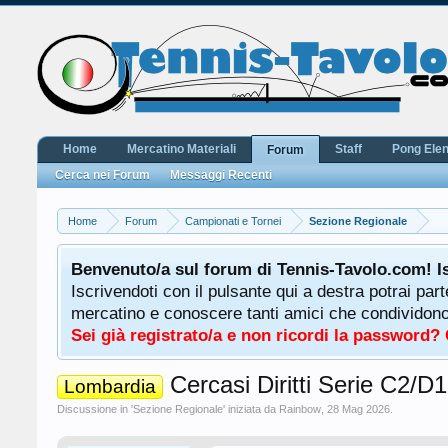
Home
Mercatino Materiali
Staff
Pong Ele
Forum
Cerca nei Forum
Messaggi Recenti
Home
Forum
Campionati e Tornei
Sezione Regionale
Benvenuto/a sul forum di Tennis-Tavolo.com! I
Iscrivendoti con il pulsante qui a destra potrai par
mercatino e conoscere tanti amici che condividono l
Sei già registrato/a e non ricordi la password?
Cercasi Diritti Serie C2/D1
Lombardia
Discussione in '
Sezione Regionale
' iniziata da
Rainbow
,
28 Mag 2026
.