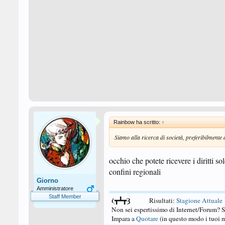
Rainbow ha scritto:
↑
Siamo alla ricerca di società, preferibilmente
occhio che potete ricevere i diritti 
confini regionali
Giorno
Amministratore
Staff Member
ζ┳┻┳Ȝ
====
Risultati:
Stagione Attuale
Non sei espertissimo di Internet/Forum? 
Impara a
Quotare
(in questo modo i tuoi m