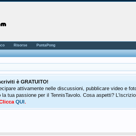
nco
Risorse
PuntaPong
scriviti è GRATUITO!
tecipare attivamente nelle discussioni, pubblicare video e fot
a tua passione per il TennisTavolo. Cosa aspetti? L'iscrizio
 Clicca
QUI
.