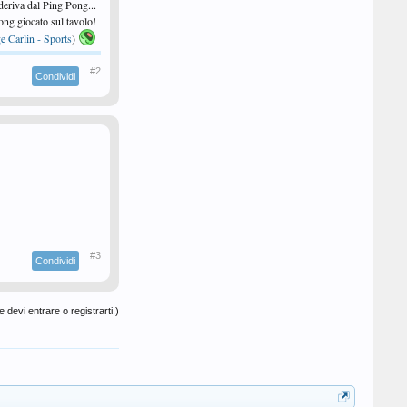
 deriva dal Ping Pong...
 Pong giocato sul tavolo!
e Carlin - Sports
)
#2
Condividi
#3
Condividi
 devi entrare o registrarti.)