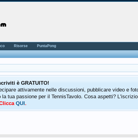
nco
Risorse
PuntaPong
scriviti è GRATUITO!
tecipare attivamente nelle discussioni, pubblicare video e fot
a tua passione per il TennisTavolo. Cosa aspetti? L'iscrizio
 Clicca
QUI
.