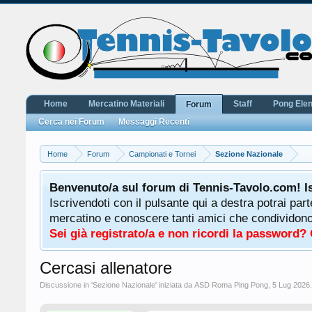
Home
Mercatino Materiali
Staff
Pong Ele
Forum
Cerca nei Forum
Messaggi Recenti
Home
Forum
Campionati e Tornei
Sezione Nazionale
Benvenuto/a sul forum di Tennis-Tavolo.com! I
Iscrivendoti con il pulsante qui a destra potrai par
mercatino e conoscere tanti amici che condividono l
Sei già registrato/a e non ricordi la password?
Cercasi allenatore
Discussione in '
Sezione Nazionale
' iniziata da
ASD Roma Ping Pong
,
5 Lug 2026
.