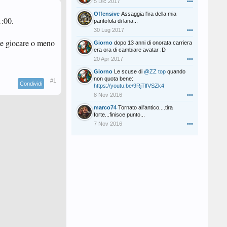
5 Dic 2017
•••
Offensive
Assaggia l'ira della mia
1:00.
pantofola di lana...
30 Lug 2017
•••
che giocare o meno
Giorno
dopo 13 anni di onorata carriera
era ora di cambiare avatar :D
20 Apr 2017
•••
Giorno
Le scuse di
@ZZ top
quando
non quota bene:
#1
Condividi
https://youtu.be/9RjTlfVSZk4
8 Nov 2016
•••
marco74
Tornato all'antico....tira
forte...finisce punto...
7 Nov 2016
•••