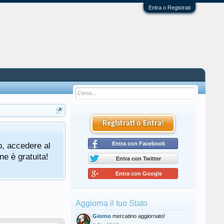
Entra o Registrati
Registrati o Entra!
o, accedere al
Entra con Facebook
ne è gratuita!
Entra con Twitter
Entra con Google
Aggiorna il tuo Stato
Giorno
mercatino aggiornato!