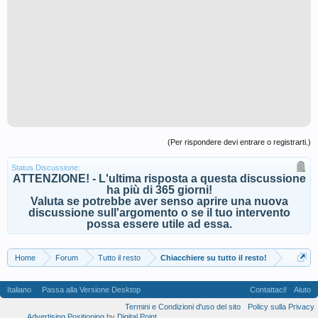
(Per rispondere devi entrare o registrarti.)
Status Discussione:
ATTENZIONE! - L'ultima risposta a questa discussione
ha più di 365 giorni!
Valuta se potrebbe aver senso aprire una nuova
discussione sull'argomento o se il tuo intervento
possa essere utile ad essa.
Home
Forum
Tutto il resto
Chiacchiere su tutto il resto!
Italiano
Passa alla Versione Desktop
Contattaci!
Aiuto
Termini e Condizioni d'uso del sito
Policy sulla Privacy
Advertising Positioning
by
Digital Point