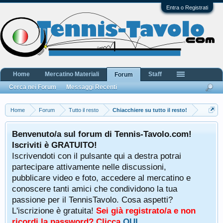
Entra o Registrati
Home
Mercatino Materiali
Staff
Forum
Cerca nei Forum
Messaggi Recenti
Home
Forum
Tutto il resto
Chiacchiere su tutto il resto!
Benvenuto/a sul forum di Tennis-Tavolo.com!
Iscriviti è GRATUITO!
Iscrivendoti con il pulsante qui a destra potrai
partecipare attivamente nelle discussioni,
pubblicare video e foto, accedere al mercatino e
conoscere tanti amici che condividono la tua
passione per il TennisTavolo. Cosa aspetti?
L'iscrizione è gratuita!
Sei già registrato/a e non
ricordi la password? Clicca
QUI
.