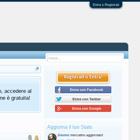
Entra o Registrati
Registrati o Entra!
o, accedere al
Entra con Facebook
ne è gratuita!
Entra con Twitter
Entra con Google
Aggiorna il tuo Stato
Giorno
mercatino aggiornato!