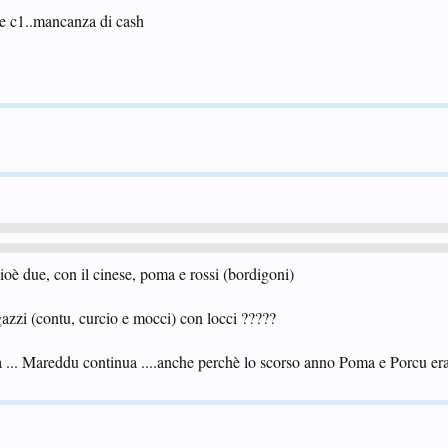
re c1..mancanza di cash
ioè due, con il cinese, poma e rossi (bordigoni)
gazzi (contu, curcio e mocci) con locci ?????
à ... Mareddu continua ....anche perchè lo scorso anno Poma e Porcu era