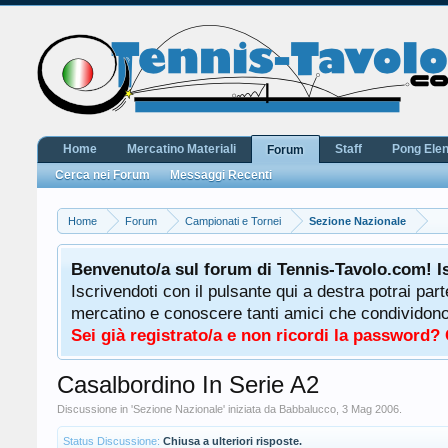
Home
Mercatino Materiali
Staff
Pong Ele
Forum
Cerca nei Forum
Messaggi Recenti
Home
Forum
Campionati e Tornei
Sezione Nazionale
Benvenuto/a sul forum di Tennis-Tavolo.com! I
Iscrivendoti con il pulsante qui a destra potrai par
mercatino e conoscere tanti amici che condividono l
Sei già registrato/a e non ricordi la password?
Casalbordino In Serie A2
Discussione in '
Sezione Nazionale
' iniziata da
Babbalucco
,
3 Mag 2006
.
Status Discussione:
Chiusa a ulteriori risposte.