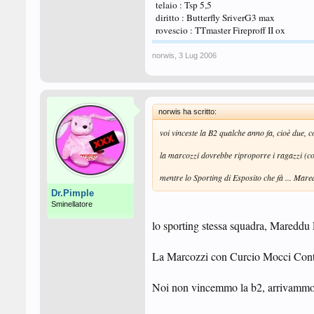
telaio : Tsp 5,5
diritto : Butterfly SriverG3 max
rovescio : TTmaster Fireproff II ox
norwis
,
3 Lug 2006
norwis ha scritto:
voi vinceste la B2 qualche anno fa, cioè due, c
la marcozzi dovrebbe riproporre i ragazzi (co
mentre lo Sporting di Esposito che fà ... Mar
Dr.Pimple
Sminellatore
lo sporting stessa squadra, Mareddu 
La Marcozzi con Curcio Mocci Contu, 
Noi non vincemmo la b2, arrivammo 