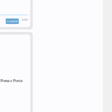
#256
Condividi
re Poma e Porcu