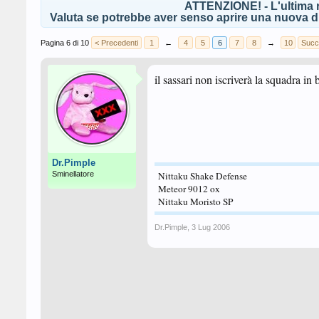
ATTENZIONE! - L'ultima r
Valuta se potrebbe aver senso aprire una nuova di
Pagina 6 di 10
< Precedenti
1
←
4
5
6
7
8
→
10
Succ
il sassari non iscriverà la squadra in 
Dr.Pimple
Sminellatore
Nittaku Shake Defense
Meteor 9012 ox
Nittaku Moristo SP
Dr.Pimple
,
3 Lug 2006