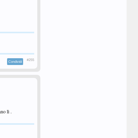
#255
Condividi
no lì .