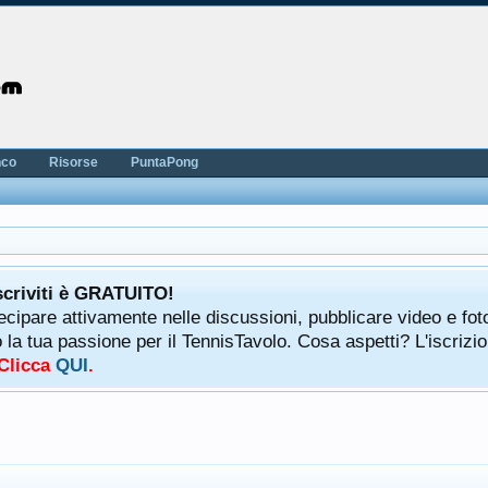
nco
Risorse
PuntaPong
scriviti è GRATUITO!
tecipare attivamente nelle discussioni, pubblicare video e fot
a tua passione per il TennisTavolo. Cosa aspetti? L'iscrizio
 Clicca
QUI
.