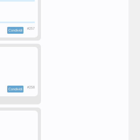
#257
Condividi
#258
Condividi