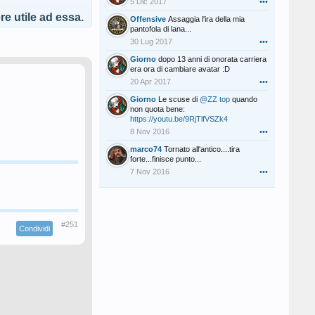
5 Dic 2017
•••
e utile ad essa.
Offensive
Assaggia l'ira della mia
pantofola di lana...
30 Lug 2017
•••
Giorno
dopo 13 anni di onorata carriera
era ora di cambiare avatar :D
20 Apr 2017
•••
Giorno
Le scuse di
@ZZ top
quando
non quota bene:
https://youtu.be/9RjTlfVSZk4
8 Nov 2016
•••
marco74
Tornato all'antico....tira
forte...finisce punto...
7 Nov 2016
•••
#251
Condividi