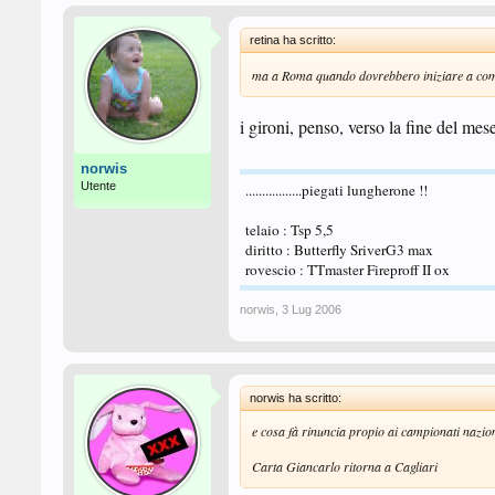
retina ha scritto:
ma a Roma quando dovrebbero iniziare a comp
i gironi, penso, verso la fine del mese
norwis
Utente
.................piegati lungherone !!
telaio : Tsp 5,5
diritto : Butterfly SriverG3 max
rovescio : TTmaster Fireproff II ox
norwis
,
3 Lug 2006
norwis ha scritto:
e cosa fà rinuncia propio ai campionati nazio
Carta Giancarlo ritorna a Cagliari