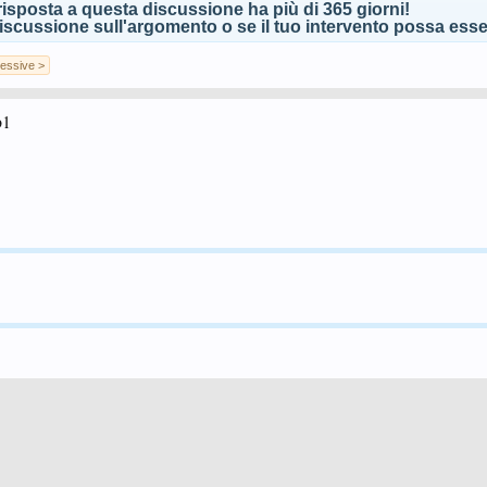
isposta a questa discussione ha più di 365 giorni!
scussione sull'argomento o se il tuo intervento possa esser
essive >
b1