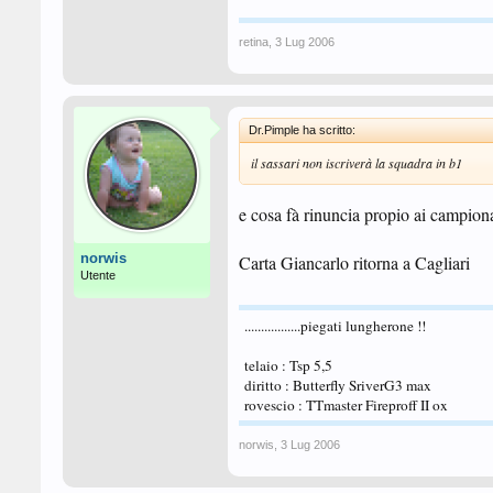
retina
,
3 Lug 2006
Dr.Pimple ha scritto:
il sassari non iscriverà la squadra in b1
e cosa fà rinuncia propio ai campiona
norwis
Carta Giancarlo ritorna a Cagliari
Utente
.................piegati lungherone !!
telaio : Tsp 5,5
diritto : Butterfly SriverG3 max
rovescio : TTmaster Fireproff II ox
norwis
,
3 Lug 2006