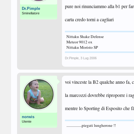
pure noi rinunciammo alla b1 per fa
Dr.Pimple
Sminellatore
carta credo torni a cagliari
Nittaku Shake Defense
Meteor 9012 ox
Nittaku Moristo SP
Dr.Pimple
,
3 Lug 2006
voi vinceste la B2 qualche anno fa, c
la marcozzi dovrebbe riproporre i ra
mentre lo Sporting di Esposito che f
norwis
Utente
.................piegati lungherone !!