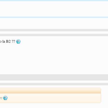
no la B2 ??
 ??