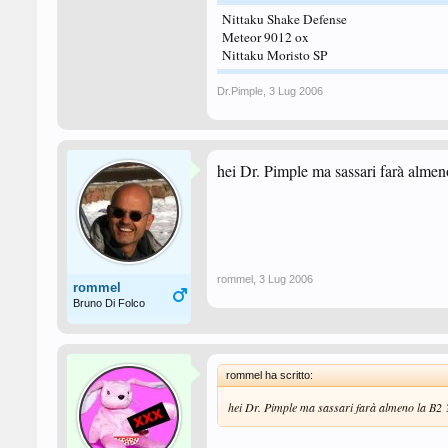
Nittaku Shake Defense
Meteor 9012 ox
Nittaku Moristo SP
Dr.Pimple
,
3 Lug 2006
hei Dr. Pimple ma sassari farà alme
rommel
,
3 Lug 2006
rommel
Bruno Di Folco
rommel ha scritto:
hei Dr. Pimple ma sassari farà almeno la B2