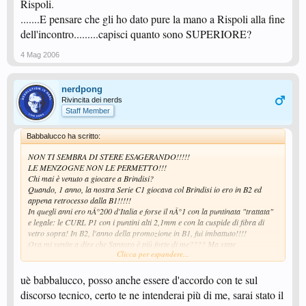
Rispoli.
.......E pensare che gli ho dato pure la mano a Rispoli alla fine
dell'incontro.........capisci quanto sono SUPERIORE?
4 Mag 2006
nerdpong
Rivincita dei nerds
Staff Member
Babbalucco ha scritto:
NON TI SEMBRA DI STERE ESAGERANDO!!!!!
LE MENZOGNE NON LE PERMETTO!!!
Chi mai è venuto a giocare a Brindisi?
Quando, 1 anno, la nostra Serie C1 giocava col Brindisi io ero in B2 ed
appena retrocesso dalla B1!!!!!
In quegli anni ero nÂ°200 d'Italia e forse il nÂ°1 con la puntinata "trattata"
e legale: le CURL P1 con i puntini alti 2,1mm e con la cuspide di fibra di
vetro sopra! In B2, l'anno della promozione in B1, fui imbattuto!!!!
Ora mi venite a dire che Santoro è più forte di me???? Ma state
Clicca per espandere...
farneticandoooo!!!
Santoro non sa neanche come si trattano le puntinate; gioca con quello che
gli danno e non ci capisce niente di block sul tavolo e tagli spinti con puntino
uè babbalucco, posso anche essere d'accordo con te sul
trattato!
discorso tecnico, certo te ne intenderai più di me, sarai stato il
Si trova qualche posizione sopra a me in classifica solo perchè io ho giocato