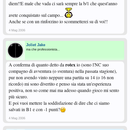
diem!!E male che vada ci sarà sempre la b/1 che quest'anno
avete conquistato sul campo...
Anche se con un rinforzino io scommetterei su di voi!!
4 Mag 2006
Joliet Jake
ma che professionista...
rotex
A conferma di quanto detto da
io (sono l'NC suo
compagno di avventura (o sventura) nella passata stagione),
pur non avendo vinto neppure una partita su 14 (o 16 non
ricordo) mi sono divertito e penso sia stata un'esperienza
positiva, non so come mai ma adesso quando gioco mi sento
più sicuro.
E poi vuoi mettere la soddisfazione di dire che ci siamo
salvati in B1 e con -1 punti?
4 Mag 2006