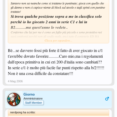
Santoro non sa neanche come si trattano le puntinate; gioca con quello che
gli danno e non ci capisce niente di block sul tavolo e tagli spinti con puntino
trattato!
Si trova qualche posizione sopra a me in classifica solo
perchè io ho giocato 2 anni in serie C1 e lui in
B2..........ma quest'anno lo vedete..
Confermo che lui per me è come un figlio più piccolo e sono protettivo nei
suoi confronti perchè non gli voglio male, anzi tutto il contrario ED HA
ANCORA TANTO DA IMPARE DA ME!!!!
Clicca per espandere...
Bè...se davvero fossi più forte il fatto di aver giocato in c/1
t'avrebbe dovuto favorire..........Caro mio,ma i regolamenti
dall'epoca primitiva in cui eri 200 d'italia sono cambiati??
In serie c/1 è molto più facile far punti rispetto alla b/2!!!!!!
Non è una cosa difficile da constatare!!!
4 Mag 2006
Giorno
Amministratore
Staff Member
nerdpong ha scritto: