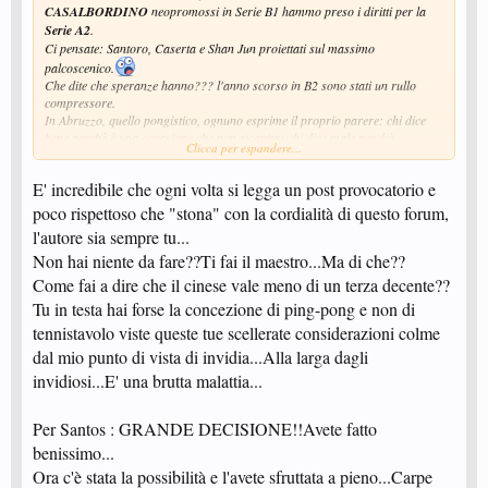
CASALBORDINO
neopromossi in Serie B1 hammo preso i diritti per la
Serie A2
.
Ci pensate: Santoro, Caserta e Shan Jun proiettati sul massimo
palcoscenico.
Che dite che speranze hanno??? l'anno scorso in B2 sono stati un rullo
compressore.
In Abruzzo, quello pongistico, ognuno esprime il proprio parere: chi dice
bene perchè è una occasione che non ricapita; chi dice male perchè
Clicca per espandere...
potrebbero sfigurare.
Io dall'alto della mia lunga esperienza dico che hanno fatto una cazzata
E' incredibile che ogni volta si legga un post provocatorio e
perchè perdono solo soldi e tempo senza concludere nulla.....Caserta è
anziano e non si tiene in piedi; Santoro dove si presenta con quella puntinata
poco rispettoso che "stona" con la cordialità di questo forum,
gli fanno saltare i puntini ed il cinese non è un giocatore e vale meno di un
l'autore sia sempre tu...
terza categoria decente..........NESSUNA SPERANZA!
Non hai niente da fare??Ti fai il maestro...Ma di che??
Voi che ne pensate?
Al forum l'ardua sentenza........
Come fai a dire che il cinese vale meno di un terza decente??
Ciao
Tu in testa hai forse la concezione di ping-pong e non di
tennistavolo viste queste tue scellerate considerazioni colme
dal mio punto di vista di invidia...Alla larga dagli
invidiosi...E' una brutta malattia...
Per Santos : GRANDE DECISIONE!!Avete fatto
benissimo...
Ora c'è stata la possibilità e l'avete sfruttata a pieno...Carpe