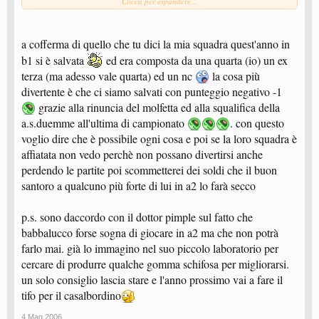
Clicca per espandere...
perchè non mi sentirei all'altezza di giocare ben sopra le mie possibilità, ma
ognuno di noi vede le esperienze come crede, e dire a chi vuol giocare in A2
che fa una cavolata solo perchè è un campionato, sulla carta, troppo alto, è
una cattiveria. Se lui ritiene di farlo, nella sua ottica è giusto così, e fa
a cofferma di quello che tu dici la mia squadra quest'anno in
benone.
b1 si è salvata
ed era composta da una quarta (io) un ex
Poi, Babbalucco, che ti ritieni il maestro delle puntinate marce... non ricordo
che desse poi così fastidio la tua gomma, sai?
terza (ma adesso vale quarta) ed un nc
la cosa più
divertente è che ci siamo salvati con punteggio negativo -1
grazie alla rinuncia del molfetta ed alla squalifica della
a.s.duemme all'ultima di campionato
. con questo
voglio dire che è possibile ogni cosa e poi se la loro squadra è
affiatata non vedo perchè non possano divertirsi anche
perdendo le partite poi scommetterei dei soldi che il buon
santoro a qualcuno più forte di lui in a2 lo farà secco
p.s. sono daccordo con il dottor pimple sul fatto che
babbalucco forse sogna di giocare in a2 ma che non potrà
farlo mai. già lo immagino nel suo piccolo laboratorio per
cercare di produrre qualche gomma schifosa per migliorarsi.
un solo consiglio lascia stare e l'anno prossimo vai a fare il
tifo per il casalbordino
4 Mag 2006