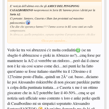
E' notizia dell'ultima ora che gli
AMICI DEL PINGPONG
CASALBORDINO
neopromossi in Serie B1 hammo preso i diritti per la
Serie A2
.
Ci pensate: Santoro, Caserta e Shan Jun proiettati sul massimo
palcoscenico.
Che dite che speranze hanno??? l'anno scorso in B2 sono stati un rullo
compressore.
In Abruzzo, quello pongistico, ognuno esprime il proprio parere: chi dice
bene perchè è una occasione che non ricapita; chi dice male perchè
Clicca per espandere...
potrebbero sfigurare.
Io dall'alto della mia lunga esperienza dico che hanno fatto una cazzata
Vedo ke tra voi abruzzesi c'e molta cordialità
(se nn
perchè perdono solo soldi e tempo senza concludere nulla.....Caserta è
anziano e non si tiene in piedi; Santoro dove si presenta con quella puntinata
sbaglio 6 abbruzzese o gioki in Abruzzo no?)...cmq forse per
gli fanno saltare i puntini ed il cinese non è un giocatore e vale meno di un
mantenere la A/2 ci vorrebbe un rinforzo....però dai il cinese
terza categoria decente..........NESSUNA SPERANZA!
non è ke sia cosi scarso come dici....nei punti ke ha fatto
Voi che ne pensate?
Al forum l'ardua sentenza........
quest'anno se fosse italiano starebbe tra il 120esimo e il
Ciao
127esimo posto d'Italia...quindi un 2Â° cat. basso...diciamo
ke poi Alessandro riskierebbe di non giocare parekkie partite
x colpa della puntinata trattata....e Caserta x me è un ottimo
giocatore che in A/2 potrebbe fare il 40-50%...cmq se qst
notizia sarà ufficiale sono contento x loro e anke perke quelli
di Casalbordino mi sn simpatici sopratutto Alessandro
Santoro(SANTOS).
Ah un'altra domanda ma da ki gli