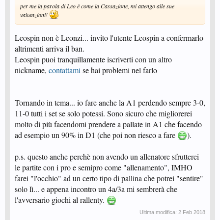
per me la parola di Leo è come la Cassazione, mi attengo alle sue
valutazioni!
Leospin non è Leonzi... invito l'utente Leospin a confermarlo
altrimenti arriva il ban.
Leospin puoi tranquillamente iscriverti con un altro
nickname,
contattami
se hai problemi nel farlo
Tornando in tema... io fare anche la A1 perdendo sempre 3-0,
11-0 tutti i set se solo potessi. Sono sicuro che migliorerei
molto di più facendomi prendere a pallate in A1 che facendo
ad esempio un 90% in D1 (che poi non riesco a fare
).
p.s. questo anche perchè non avendo un allenatore sfrutterei
le partite con i pro e semipro come "allenamento", IMHO
farei "l'occhio" ad un certo tipo di pallina che potrei "sentire"
solo lì... e appena incontro un 4a/3a mi sembrerà che
l'avversario giochi al rallenty.
Ultima modifica:
2 Feb 2018