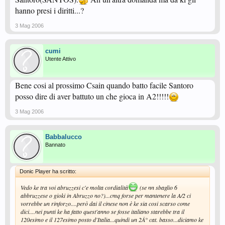
hanno presi i diritti...?
3 Mag 2006
cumi
Utente Attivo
Bene cosi al prossimo Csain quando batto facile Santoro
posso dire di aver battuto un che gioca in A2!!!!!
3 Mag 2006
Babbalucco
Bannato
Donic Player ha scritto:
Vedo ke tra voi abruzzesi c'e molta cordialità
(se nn sbaglio 6
abbruzzese o gioki in Abruzzo no?)...cmq forse per mantenere la A/2 ci
vorrebbe un rinforzo....però dai il cinese non è ke sia cosi scarso come
dici....nei punti ke ha fatto quest'anno se fosse italiano starebbe tra il
120esimo e il 127esimo posto d'Italia...quindi un 2Â° cat. basso...diciamo ke