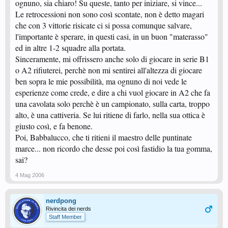
ognuno, sia chiaro! Su queste, tanto per iniziare, si vince...
Le retrocessioni non sono così scontate, non è detto magari
che con 3 vittorie risicate ci si possa comunque salvare,
l'importante è sperare, in questi casi, in un buon "materasso"
ed in altre 1-2 squadre alla portata.
Sinceramente, mi offrissero anche solo di giocare in serie B1
o A2 rifiuterei, perchè non mi sentirei all'altezza di giocare
ben sopra le mie possibilità, ma ognuno di noi vede le
esperienze come crede, e dire a chi vuol giocare in A2 che fa
una cavolata solo perchè è un campionato, sulla carta, troppo
alto, è una cattiveria. Se lui ritiene di farlo, nella sua ottica è
giusto così, e fa benone.
Poi, Babbalucco, che ti ritieni il maestro delle puntinate
marce... non ricordo che desse poi così fastidio la tua gomma,
sai?
4 Mag 2006
nerdpong
Rivincita dei nerds
Staff Member