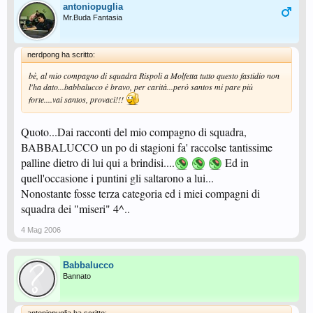
antoniopuglia
Mr.Buda Fantasia
nerdpong ha scritto:
bè, al mio compagno di squadra Rispoli a Molfetta tutto questo fastidio non
l'ha dato...babbalucco è bravo, per carità...però santos mi pare più
forte....vai santos, provaci!!!
Quoto...Dai racconti del mio compagno di squadra,
BABBALUCCO un po di stagioni fa' raccolse tantissime
palline dietro di lui qui a brindisi....
Ed in
quell'occasione i puntini gli saltarono a lui...
Nonostante fosse terza categoria ed i miei compagni di
squadra dei "miseri" 4^..
4 Mag 2006
Babbalucco
Bannato