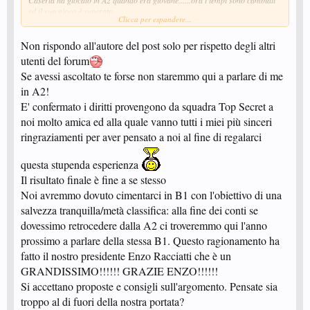
Caserta ha giocato in A2 quando era giovane......ora i tempi sono cambiati
ed il suo gioco è superato.
Clicca per espandere...
Amici miei questa è tutta la verità.
Donic carissimo mica sei invidioso che io posso dire le cose senza niente da
Non rispondo all'autore del post solo per rispetto degli altri
nascondere.
E poi da dove ti nasce tutta sta simpatia e sta amicizia per Santoro......
è
utenti del forum
scorretto lui come tutta la sua squadra..vuole vincere per forza e purtroppo
Se avessi ascoltato te forse non staremmo qui a parlare di me
per lui loro non saranno mai i più forti! Mi spiace, ma è così!!!
in A2!
E' confermato i diritti provengono da squadra Top Secret a
Casalbordino in A2
, ma dove si presentano
.
noi molto amica ed alla quale vanno tutti i miei più sinceri
I diritti li hanno presi da una squadra del Girone B di A2 di altra
ringraziamenti per aver pensato a noi al fine di regalarci
regione.....come avranno fatto poi chissà???
questa stupenda esperienza
Il risultato finale è fine a se stesso
Noi avremmo dovuto cimentarci in B1 con l'obiettivo di una
salvezza tranquilla/metà classifica: alla fine dei conti se
dovessimo retrocedere dalla A2 ci troveremmo qui l'anno
prossimo a parlare della stessa B1. Questo ragionamento ha
fatto il nostro presidente Enzo Racciatti che è un
GRANDISSIMO!!!!!! GRAZIE ENZO!!!!!!
Si accettano proposte e consigli sull'argomento. Pensate sia
troppo al di fuori della nostra portata?