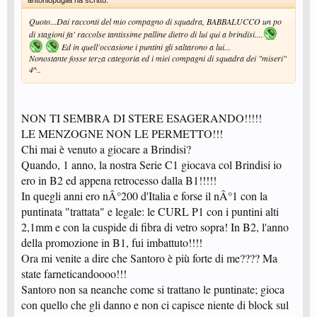
antoniopuglia ha scritto:
Quoto...Dai racconti del mio compagno di squadra, BABBALUCCO un po
di stagioni fa' raccolse tantissime palline dietro di lui qui a brindisi....
Ed in quell'occasione i puntini gli saltarono a lui...
Nonostante fosse terza categoria ed i miei compagni di squadra dei "miseri"
4^..
NON TI SEMBRA DI STERE ESAGERANDO!!!!!
LE MENZOGNE NON LE PERMETTO!!!
Chi mai è venuto a giocare a Brindisi?
Quando, 1 anno, la nostra Serie C1 giocava col Brindisi io
ero in B2 ed appena retrocesso dalla B1!!!!!
In quegli anni ero nÂ°200 d'Italia e forse il nÂ°1 con la
puntinata "trattata" e legale: le CURL P1 con i puntini alti
2,1mm e con la cuspide di fibra di vetro sopra! In B2, l'anno
della promozione in B1, fui imbattuto!!!!
Ora mi venite a dire che Santoro è più forte di me???? Ma
state farneticandoooo!!!
Santoro non sa neanche come si trattano le puntinate; gioca
con quello che gli danno e non ci capisce niente di block sul