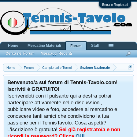
Entra o Registrati
Home
Mercatino Materiali
Staff
Forum
Cerca nei Forum
Messaggi Recenti
Home
Forum
Campionati e Tornei
Sezione Nazionale
Benvenuto/a sul forum di Tennis-Tavolo.com!
Iscriviti è GRATUITO!
Iscrivendoti con il pulsante qui a destra potrai
partecipare attivamente nelle discussioni,
pubblicare video e foto, accedere al mercatino e
conoscere tanti amici che condividono la tua
passione per il TennisTavolo. Cosa aspetti?
L'iscrizione è gratuita!
Sei già registrato/a e non
ricordi la password? Clicca
QUI
.