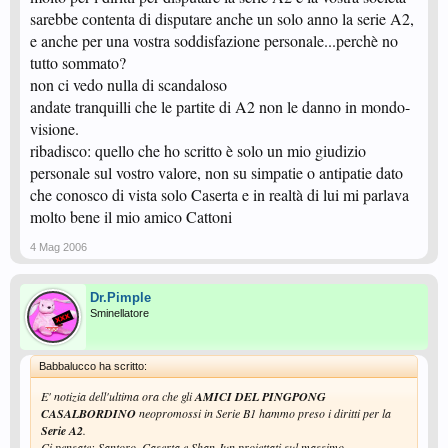
sarebbe contenta di disputare anche un solo anno la serie A2,
e anche per una vostra soddisfazione personale...perchè no
tutto sommato?
non ci vedo nulla di scandaloso
andate tranquilli che le partite di A2 non le danno in mondo-
visione.
ribadisco: quello che ho scritto è solo un mio giudizio
personale sul vostro valore, non su simpatie o antipatie dato
che conosco di vista solo Caserta e in realtà di lui mi parlava
molto bene il mio amico Cattoni
4 Mag 2006
Dr.Pimple
Sminellatore
Babbalucco ha scritto:
E' notizia dell'ultima ora che gli
AMICI DEL PINGPONG
CASALBORDINO
neopromossi in Serie B1 hammo preso i diritti per la
Serie A2
.
Ci pensate: Santoro, Caserta e Shan Jun proiettati sul massimo