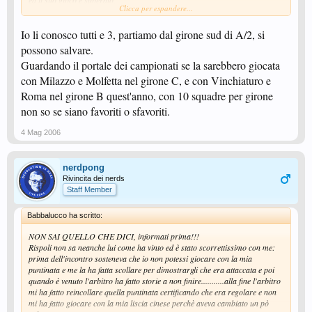
ed il suo gioco è superato.
Clicca per espandere...
Amici miei questa è tutta la verità.
Donic carissimo mica sei invidioso che io posso dire le cose senza niente da
Io li conosco tutti e 3, partiamo dal girone sud di A/2, si
nascondere.
E poi da dove ti nasce tutta sta simpatia e sta amicizia per Santoro......
è
possono salvare.
scorretto lui come tutta la sua squadra..vuole vincere per forza e purtroppo
Guardando il portale dei campionati se la sarebbero giocata
per lui loro non saranno mai i più forti! Mi spiace, ma è così!!!
con Milazzo e Molfetta nel girone C, e con Vinchiaturo e
Roma nel girone B quest'anno, con 10 squadre per girone
Casalbordino in A2
, ma dove si presentano
.
non so se siano favoriti o sfavoriti.
I diritti li hanno presi da una squadra del Girone B di A2 di altra
regione.....come avranno fatto poi chissà???
4 Mag 2006
nerdpong
Rivincita dei nerds
Staff Member
Babbalucco ha scritto:
NON SAI QUELLO CHE DICI, informati prima!!!
Rispoli non sa neanche lui come ha vinto ed è stato scorrettissimo con me:
prima dell'incontro sosteneva che io non potessi giocare con la mia
puntinata e me la ha fatta scollare per dimostrargli che era attaccata e poi
quando è venuto l'arbitro ha fatto storie a non finire...........alla fine l'arbitro
mi ha fatto reincollare quella puntinata certificando che era regolare e non
mi ha fatto giocare con la mia liscia cinese perchè aveva cambiato un pò