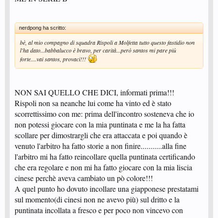
nerdpong ha scritto:
bè, al mio compagno di squadra Rispoli a Molfetta tutto questo fastidio non
l'ha dato...babbalucco è bravo, per carità...però santos mi pare più
forte....vai santos, provaci!!!
NON SAI QUELLO CHE DICI, informati prima!!!
Rispoli non sa neanche lui come ha vinto ed è stato
scorrettissimo con me: prima dell'incontro sosteneva che io
non potessi giocare con la mia puntinata e me la ha fatta
scollare per dimostrargli che era attaccata e poi quando è
venuto l'arbitro ha fatto storie a non finire...........alla fine
l'arbitro mi ha fatto reincollare quella puntinata certificando
che era regolare e non mi ha fatto giocare con la mia liscia
cinese perchè aveva cambiato un pò colore!!!
A quel punto ho dovuto incollare una giapponese prestatami
sul momento(di cinesi non ne avevo più) sul dritto e la
puntinata incollata a fresco e per poco non vincevo con