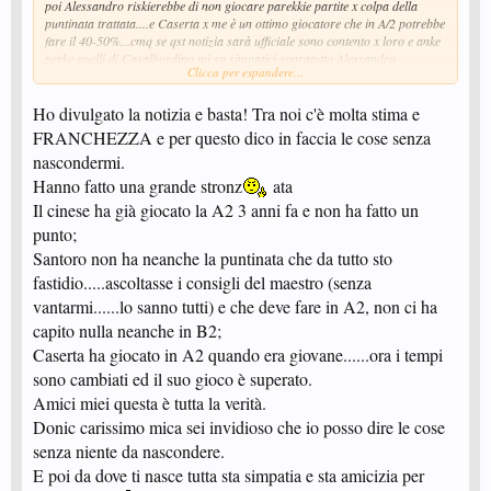
poi Alessandro riskierebbe di non giocare parekkie partite x colpa della
puntinata trattata....e Caserta x me è un ottimo giocatore che in A/2 potrebbe
fare il 40-50%...cmq se qst notizia sarà ufficiale sono contento x loro e anke
perke quelli di Casalbordino mi sn simpatici sopratutto Alessandro
Clicca per espandere...
Santoro(SANTOS).
Ah un'altra domanda ma da ki gli hanno presi i
diritti...?
Ho divulgato la notizia e basta! Tra noi c'è molta stima e
FRANCHEZZA e per questo dico in faccia le cose senza
nascondermi.
Hanno fatto una grande stronz
ata
Il cinese ha già giocato la A2 3 anni fa e non ha fatto un
punto;
Santoro non ha neanche la puntinata che da tutto sto
fastidio.....ascoltasse i consigli del maestro (senza
vantarmi......lo sanno tutti) e che deve fare in A2, non ci ha
capito nulla neanche in B2;
Caserta ha giocato in A2 quando era giovane......ora i tempi
sono cambiati ed il suo gioco è superato.
Amici miei questa è tutta la verità.
Donic carissimo mica sei invidioso che io posso dire le cose
senza niente da nascondere.
E poi da dove ti nasce tutta sta simpatia e sta amicizia per