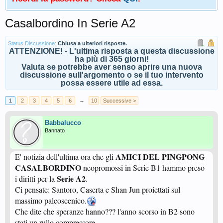
Casalbordino In Serie A2
Status Discussione:
Chiusa a ulteriori risposte.
ATTENZIONE! - L'ultima risposta a questa discussione
ha più di 365 giorni!
Valuta se potrebbe aver senso aprire una nuova
discussione sull'argomento o se il tuo intervento
possa essere utile ad essa.
1
2
3
4
5
6
→
10
Successive >
Babbalucco
Bannato
AMICI DEL PINGPONG
E' notizia dell'ultima ora che gli
CASALBORDINO
neopromossi in Serie B1 hammo preso
Serie A2
i diritti per la
.
Ci pensate: Santoro, Caserta e Shan Jun proiettati sul
massimo palcoscenico.
Che dite che speranze hanno??? l'anno scorso in B2 sono
stati un rullo compressore.