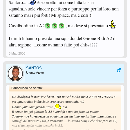
Santoro......
è scorretto lui come tutta la sua
squadra..vuole vincere per forza e purtroppo per lui loro non
saranno mai i più forti! Mi spiace, ma è così!!!
Casalbordino in A2
, ma dove si presentano
.
I diritti li hanno presi da una squadra del Girone B di A2 di
altra regione.....come avranno fatto poi chissà???
3 Mag 2006
SANTOS
Utente Attivo
Babbalucco ha scritto:
Ho divulgato la notizia e basta! Tra noi c'è molta stima e FRANCHEZZA e
per questo dico in faccia le cose senza nascondermi.
Hanno fatto una grande stronz
ata
Il cinese ha già giocato la A2 3 anni fa e non ha fatto un punto;
Santoro non ha neanche la puntinata che da tutto sto fastidio.....ascoltasse i
consigli del maestro (senza vantarmi......lo sanno tutti) e che deve fare in A2,
non ci ha capito nulla neanche in B2;