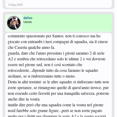
3 Mag 2006
delso
Utente
commento spassionato per Santos: non ti conosco ma ho
giocato con entrambi i tuoi compagni di squadra, sia il cinese
che Caserta qualche anno fa.
guarda, dato che l'anno prossimo i gironi saranno 2 di serie
A2 e sembra che retrocedano solo le ultime 2 e voi dovreste
essere nel girone sud, non è così scontato che
retrocederete...dipende tutto da cosa faranno le squadre
siciliane, se si rinforzeranno tutte o meno.
Detta in altri termini: se le altre squadre si rinforzano tutte non
avete speranze, se rimangono quelle di quest'anno invece, pur
non essendo certo favoriti per una tranquilla salvezza, potreste
anche dire la vostra.
inutile dire però che una squadra come la vostra nel girone
nord farebbe solo grame figure...però se non avete pagato
molto per i diritti per disputare la serie A2 e la vostra società