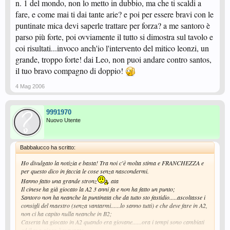
n. 1 del mondo, non lo metto in dubbio, ma che ti scaldi a
2 anni in serie C1 e lui in B2..........ma quest'anno lo vedete..
Confermo che lui per me è come un figlio più piccolo e sono protettivo nei
fare, e come mai ti dai tante arie? e poi per essere bravi con le
suoi confronti perchè non gli voglio male, anzi tutto il contrario ED HA
puntinate mica devi saperle trattare per forza? a me santoro è
ANCORA TANTO DA IMPARE DA ME!!!!
parso più forte, poi ovviamente il tutto si dimostra sul tavolo e
Per quanto riguarda tutto il resto AVETE FRAINTESO, come al solito, IO
coi risultati...invoco anch'io l'intervento del mitico leonzi, un
HO SOLO DETTO ONESTAMENTE -E RIPETO ONESTAMENTE- CHE
grande, troppo forte! dai Leo, non puoi andare contro santos,
CASALBORDINO NON PUO' FARE LA SERIE A2 PER MOTIVI
TECNICI!!!!!
il tuo bravo compagno di doppio!
Vogliamo discuterne? Bene
Ma evitate di offendermi
4 Mag 2006
PER TUTTO QUELLO DI CUI SOPRA INVOCO L'INTERVENTO DI
VINCENZO LEONZI: QUELLO VERO CHE HA GIOCTO DIVERSE
9991970
STAGIONI CON ME IN SERIE B
Nuovo Utente
Babbalucco ha scritto:
Ho divulgato la notizia e basta! Tra noi c'è molta stima e FRANCHEZZA e
per questo dico in faccia le cose senza nascondermi.
Hanno fatto una grande stronz
ata
Il cinese ha già giocato la A2 3 anni fa e non ha fatto un punto;
Santoro non ha neanche la puntinata che da tutto sto fastidio.....ascoltasse i
consigli del maestro (senza vantarmi......lo sanno tutti) e che deve fare in A2,
non ci ha capito nulla neanche in B2;
Caserta ha giocato in A2 quando era giovane......ora i tempi sono cambiati