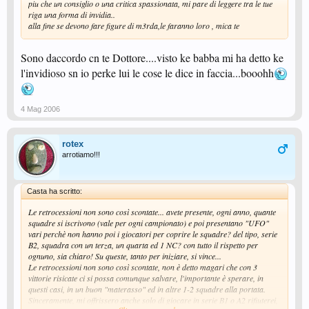
piu che un consiglio o una critica spassionata, mi pare di leggere tra le tue
riga una forma di invidia..
alla fine se devono fare figure di m3rda,le faranno loro , mica te
Sono daccordo cn te Dottore....visto ke babba mi ha detto ke
l'invidioso sn io perke lui le cose le dice in faccia...booohh
4 Mag 2006
rotex
arrotiamo!!!
Casta ha scritto:
Le retrocessioni non sono così scontate... avete presente, ogni anno, quante
squadre si iscrivono (vale per ogni campionato) e poi presentano "UFO"
vari perchè non hanno poi i giocatori per coprire le squadre? del tipo, serie
B2, squadra con un terza, un quarta ed 1 NC? con tutto il rispetto per
ognuno, sia chiaro! Su queste, tanto per iniziare, si vince...
Le retrocessioni non sono così scontate, non è detto magari che con 3
vittorie risicate ci si possa comunque salvare, l'importante è sperare, in
questi casi, in un buon "materasso" ed in altre 1-2 squadre alla portata.
Sinceramente, mi offrissero anche solo di giocare in serie B1 o A2 rifiuterei,