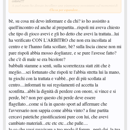
colore!!!
A quel punto ho dovuto incollare una giapponese prestatami sul momento(di
Clicca per espandere...
cinesi non ne avevo più) sul dritto e la puntinata incollata a fresco e per poco
non vincevo con Rispoli.
.......E pensare che gli ho dato pure la mano a Rispoli alla fine
bè, su cosa mi devo informare e da chi? io ho assistito a
dell'incontro.........capisci quanto sono SUPERIORE?
quell'incontro ed anche al prepartita...rispoli mi aveva chiesto
che tipo di gioco avevi e gli ho detto che avevi la trattata...lui
ha verificato CON L'ARBITRO che non era incollata al
centro e te l'hanno fatta scollare, bè? sulla liscia cinese non mi
pare rispoli abbia mosso doglianze, e se pure l'avesse fatto?
che c'è di male se era bicolore?
babbalù stamme a sentì, sulla scorrettezza statt zitt che è
meglio....sei fortunato che rispoli te l'abbia stretta lui la mano,
tu giochi con la trattata e vabbè...per di più scollata al
centro....informati tu sui regolamenti ed accetta la
sconfitta...abbi la dignità di perdere con onore, si vince e si
perde, bè? non per questo chi perde deve essere
flagellato...come si fa in questo sport ad affermare che
l'avversario non sappia come abbia vinto? a fine partita
cercavi patetiche giustificazioni pure con lui, che avevi
cambiato materiali...etc etc etc...che palle....
lo so che vuoi ravvivare a tuo modo il forum...però dai, la tua