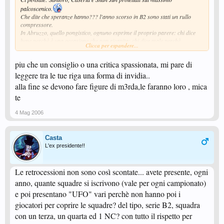
palcoscenico.
Che dite che speranze hanno??? l'anno scorso in B2 sono stati un rullo
compressore.
In Abruzzo, quello pongistico, ognuno esprime il proprio parere: chi dice
bene perchè è una occasione che non ricapita; chi dice male perchè
Clicca per espandere...
potrebbero sfigurare.
Io dall'alto della mia lunga esperienza dico che hanno fatto una cazzata
piu che un consiglio o una critica spassionata, mi pare di
perchè perdono solo soldi e tempo senza concludere nulla.....Caserta è
anziano e non si tiene in piedi; Santoro dove si presenta con quella puntinata
leggere tra le tue riga una forma di invidia..
gli fanno saltare i puntini ed il cinese non è un giocatore e vale meno di un
alla fine se devono fare figure di m3rda,le faranno loro , mica
terza categoria decente..........NESSUNA SPERANZA!
te
Voi che ne pensate?
Al forum l'ardua sentenza........
Ciao
4 Mag 2006
Casta
L'ex presidente!!
Le retrocessioni non sono così scontate... avete presente, ogni
anno, quante squadre si iscrivono (vale per ogni campionato)
e poi presentano "UFO" vari perchè non hanno poi i
giocatori per coprire le squadre? del tipo, serie B2, squadra
con un terza, un quarta ed 1 NC? con tutto il rispetto per