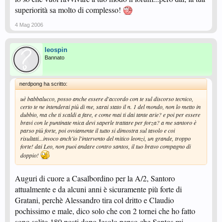
superiorità sa molto di complesso!
4 Mag 2006
leospin
Bannato
nerdpong ha scritto:
uè babbalucco, posso anche essere d'accordo con te sul discorso tecnico,
certo te ne intenderai più di me, sarai stato il n. 1 del mondo, non lo metto in
dubbio, ma che ti scaldi a fare, e come mai ti dai tante arie? e poi per essere
bravi con le puntinate mica devi saperle trattare per forza? a me santoro è
parso più forte, poi ovviamente il tutto si dimostra sul tavolo e coi
risultati...invoco anch'io l'intervento del mitico leonzi, un grande, troppo
forte! dai Leo, non puoi andare contro santos, il tuo bravo compagno di
doppio!
Auguri di cuore a Casalbordino per la A/2, Santoro
attualmente e da alcuni anni è sicuramente più forte di
Gratani, perchè Alessandro tira col dritto e Claudio
pochissimo e male, dico solo che con 2 tornei che ho fatto
sono salito 180 posti dopo Iesolo penso che Santos mi