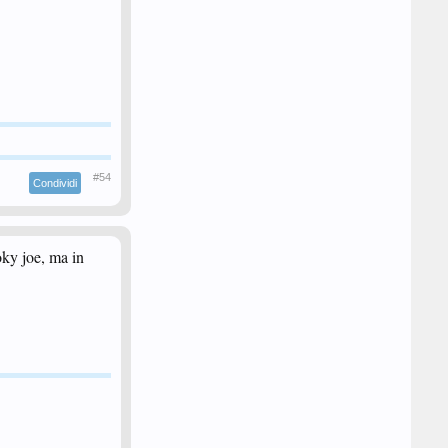
#54
Condividi
oky joe, ma in