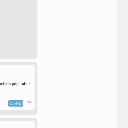
nche equiparabili
#52
Condividi