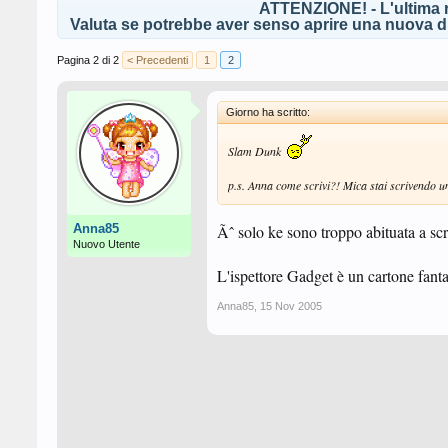
ATTENZIONE! - L'ultima r
Valuta se potrebbe aver senso aprire una nuova di
Pagina 2 di 2
< Precedenti
1
2
Giorno ha scritto:
Slam Dunk
p.s. Anna come scrivi?! Mica stai scrivendo 
Anna85
Ãˆ solo ke sono troppo abituata a scr
Nuovo Utente
L'ispettore Gadget è un cartone fanta
Anna85
,
15 Nov 2005