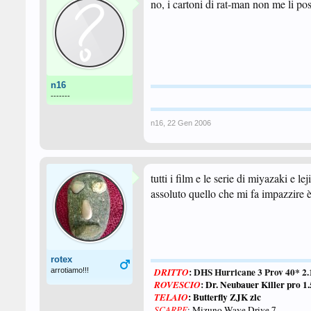
no, i cartoni di rat-man non me li pos
n16
-------
n16
,
22 Gen 2006
tutti i film e le serie di miyazaki e 
assoluto quello che mi fa impazzire è
rotex
: DHS Hurricane 3 Prov 40* 
arrotiamo!!!
DRITTO
:
Dr. Neubauer Killer pro 
ROVESCIO
: Butterfly ZJK zlc
TELAIO
SCARPE
: Mizuno Wave Drive 7