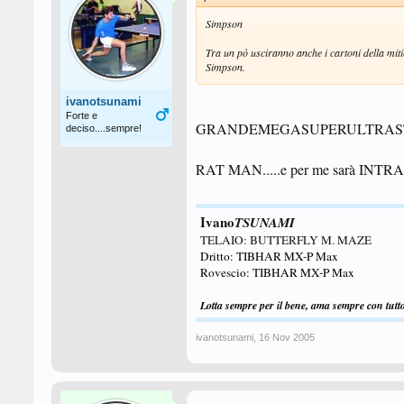
Simpson
Tra un pò usciranno anche i cartoni della miti
Simpson.
ivanotsunami
Forte e
GRANDEMEGASUPERULTRASTRE
deciso....sempre!
RAT MAN.....e per me sarà INTR
Ivano
TSUNAMI
TELAIO: BUTTERFLY M. MAZE
Dritto: TIBHAR MX-P Max
Rovescio: TIBHAR MX-P Max
Lotta sempre per il bene, ama sempre con tutto t
ivanotsunami
,
16 Nov 2005