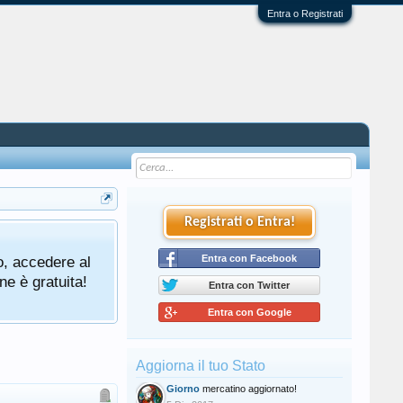
Entra o Registrati
Registrati o Entra!
o, accedere al
Entra con Facebook
ne è gratuita!
Entra con Twitter
Entra con Google
Aggiorna il tuo Stato
Giorno
mercatino aggiornato!