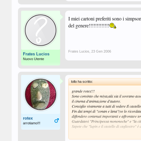
I miei cartoni preferiti sono i simpso
del genere!!!!!!!!!!!!!
Frates Lucios
,
23 Gen 2006
Frates Lucios
Nuovo Utente
lollo ha scritto:
grande rotex!!!
Sono convinto che miyazaki sia il sovrano ass
il cinema d'animazione d'autore.
Consiglio vivamente a tutti di vedere Il castell
Fin dai tempi di "conan e lana"(ve lo ricorda
diffondere contenuti importanti e affrontare te
rotex
Guardatevi "Principessa mononoche" e "la citt
arrotiamo!!!
Sapete che "lupin e il castello di cagliostro" è