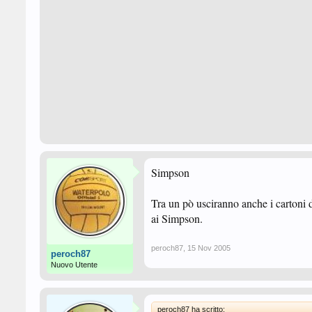
Simpson
Tra un pò usciranno anche i cartoni d
ai Simpson.
peroch87
,
15 Nov 2005
peroch87
Nuovo Utente
peroch87 ha scritto: