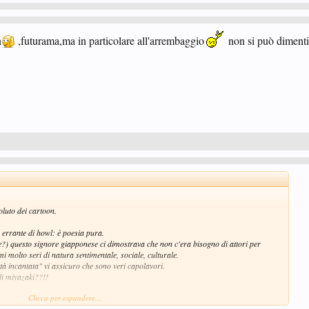
n
,futurama,ma in particolare all'arrembaggio
non si può dimenti
oluto dei cartoon.
o errante di howl: è poesia pura.
te?) questo signore giapponese ci dimostrava che non c'era bisogno di attori per
mi molto seri di natura sentimentale, sociale, culturale.
à incantata" vi assicuro che sono veri capolavori.
 di miyazaki??!!
Clicca per espandere...