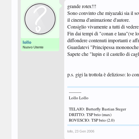
grande rotex!!!
Sono convinto che miyazaki sia il so
il cinema d'animazione d'autore.
Consiglio vivamente a tutti di vedere 
Fin dai tempi di "conan e lana"(ve lo
diffondere contenuti importanti e affr
lollo
Guardatevi "Principessa mononoche" e
Nuovo Utente
Sapete che "lupin e il castello di cag
p.s. gigi la trottola è delizioso: lo 
----------
Lollo Lollo
TELAIO: Butterfly Bastian Steger
DRITTO: TSP brio (max)
ROVESCIO: TSP brio (2.0)
lollo
,
23 Gen 2006