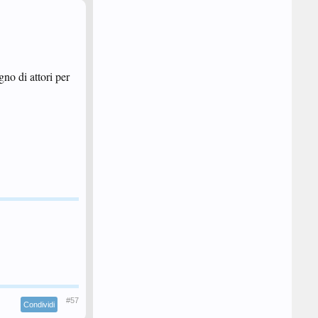
no di attori per
#57
Condividi