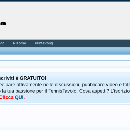
nco
Risorse
PuntaPong
scriviti è GRATUITO!
tecipare attivamente nelle discussioni, pubblicare video e fot
a tua passione per il TennisTavolo. Cosa aspetti? L'iscrizio
 Clicca
QUI
.