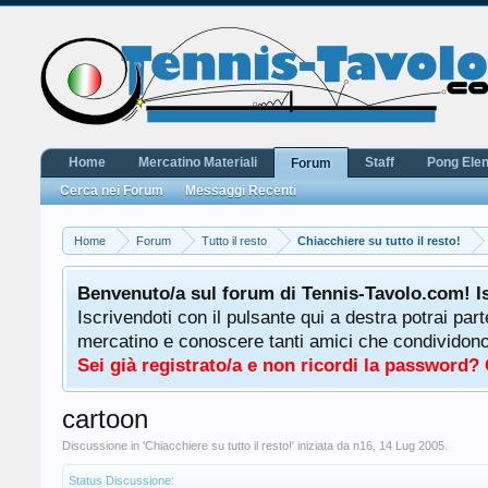
Home
Mercatino Materiali
Staff
Pong Ele
Forum
Cerca nei Forum
Messaggi Recenti
Home
Forum
Tutto il resto
Chiacchiere su tutto il resto!
Benvenuto/a sul forum di Tennis-Tavolo.com! I
Iscrivendoti con il pulsante qui a destra potrai par
mercatino e conoscere tanti amici che condividono l
Sei già registrato/a e non ricordi la password?
cartoon
Discussione in '
Chiacchiere su tutto il resto!
' iniziata da
n16
,
14 Lug 2005
.
Status Discussione: