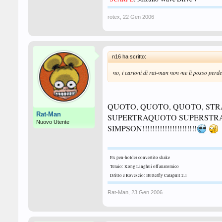
rotex
,
22 Gen 2006
n16 ha scritto:
no, i cartoni di rat-man non me li posso perder
QUOTO, QUOTO, QUOTO, S
Rat-Man
SUPERTRAQUOTO SUPERSTRAQUOTO...
Nuovo Utente
SIMPSON!!!!!!!!!!!!!!!!!!!!!!
Ex pen-holder convertito shake
Telaio: Kong Linghui off anatomico
Dritto e Rovescio: Butterfly Catapult 2.1
Rat-Man
,
23 Gen 2006