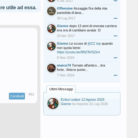
5 Dic 2017
•••
e utile ad essa.
Offensive
Assaggia l'ira della mia
pantofola di lana...
30 Lug 2017
•••
Giorno
dopo 13 anni di onorata carriera
era ora di cambiare avatar :D
20 Apr 2017
•••
Giorno
Le scuse di
@ZZ top
quando
non quota bene:
https://youtu.be/9RjTlfVSZk4
8 Nov 2016
•••
marco74
Tornato all'antico....tira
forte...finisce punto...
7 Nov 2016
•••
Ultimi Messaggi
#51
Condividi
Eclissi solare 12 Agosto 2026
Giorno
ha risposto
31 Lug 2026