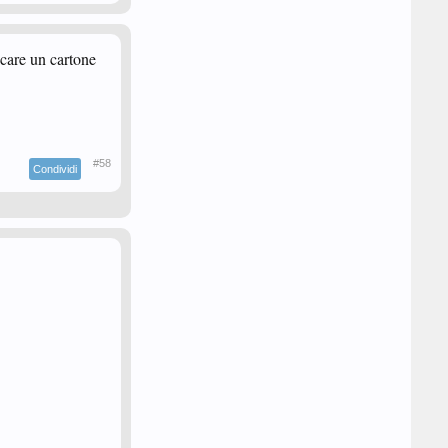
care un cartone
#58
Condividi