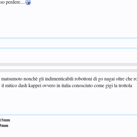
so perdere....
leji matsumoto nonchè gli indimenticabili robottoni di go nagai oltre che r
 il mitico dash kappei ovvero in italia conosciuto come gigi la trottola
2.15mm
1.5mm