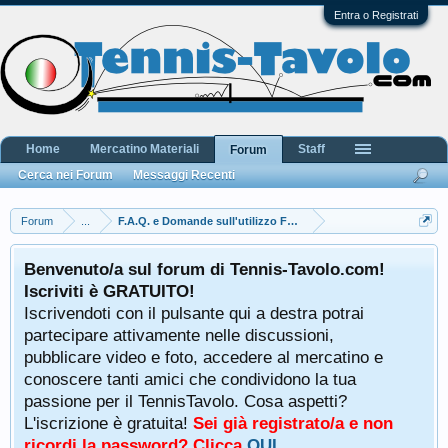
Entra o Registrati
Home
Mercatino Materiali
Staff
Forum
Cerca nei Forum
Messaggi Recenti
Forum
...
F.A.Q. e Domande sull'utilizzo Forum
Benvenuto/a sul forum di Tennis-Tavolo.com!
Iscriviti è GRATUITO!
Iscrivendoti con il pulsante qui a destra potrai
partecipare attivamente nelle discussioni,
pubblicare video e foto, accedere al mercatino e
conoscere tanti amici che condividono la tua
passione per il TennisTavolo. Cosa aspetti?
L'iscrizione è gratuita!
Sei già registrato/a e non
ricordi la password? Clicca
QUI
.