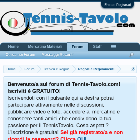
Entra o Registrati
Home
Mercatino Materiali
Staff
Forum
Cerca nei Forum
Messaggi Recenti
Home
Forum
Tecnica e Regole
Regole e Regolamenti
Benvenuto/a sul forum di Tennis-Tavolo.com!
Iscriviti è GRATUITO!
Iscrivendoti con il pulsante qui a destra potrai
partecipare attivamente nelle discussioni,
pubblicare video e foto, accedere al mercatino e
conoscere tanti amici che condividono la tua
passione per il TennisTavolo. Cosa aspetti?
L'iscrizione è gratuita!
Sei già registrato/a e non
ricordi la password? Clicca
QUI
.