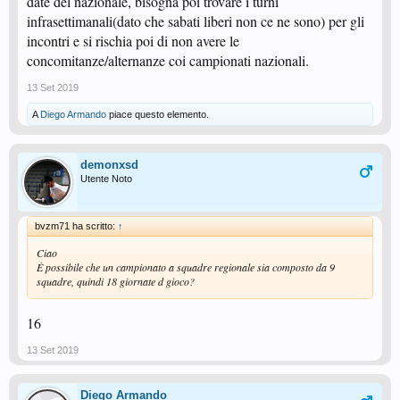
date del nazionale, bisogna poi trovare i turni
infrasettimanali(dato che sabati liberi non ce ne sono) per gli
incontri e si rischia poi di non avere le
concomitanze/alternanze coi campionati nazionali.
13 Set 2019
A
Diego Armando
piace questo elemento.
demonxsd
Utente Noto
bvzm71 ha scritto:
↑
Ciao
È possibile che un campionato a squadre regionale sia composto da 9
squadre, quindi 18 giornate d gioco?
16
13 Set 2019
Diego Armando