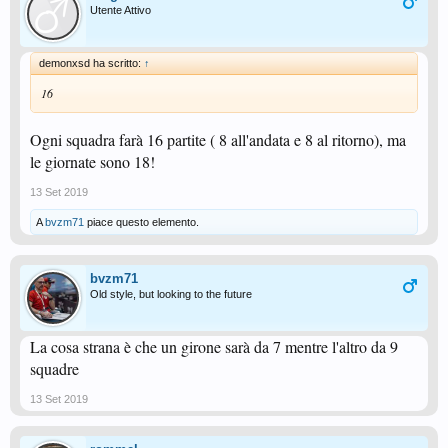
Utente Attivo
demonxsd ha scritto:
↑
16
Ogni squadra farà 16 partite ( 8 all'andata e 8 al ritorno), ma
le giornate sono 18!
13 Set 2019
A
bvzm71
piace questo elemento.
bvzm71
Old style, but looking to the future
La cosa strana è che un girone sarà da 7 mentre l'altro da 9
squadre
13 Set 2019