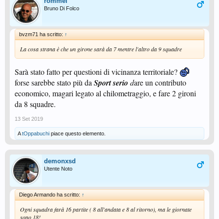
rommel
Bruno Di Folco
bvzm71 ha scritto:
↑
La cosa strana è che un girone sarà da 7 mentre l'altro da 9 squadre
Sarà stato fatto per questioni di vicinanza territoriale?
forse sarebbe stato più da
Sport serio
d
are un contributo
economico, magari legato al chilometraggio, e fare 2 gironi
da 8 squadre.
13 Set 2019
A
tOppabuchi
piace questo elemento.
demonxsd
Utente Noto
Diego Armando ha scritto:
↑
Ogni squadra farà 16 partite ( 8 all'andata e 8 al ritorno), ma le giornate
sono 18!