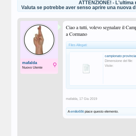
ATTENZIONE! - L'ultima r
Valuta se potrebbe aver senso aprire una nuova di
Ciao a tutti, volevo segnalare il Cam
a Cormano
Files Allegati:
campionato provincia
Dimensione del file:
mafalda
Visite:
Nuovo Utente
mafalda
,
17 Giu 2019
A
emilio68it
piace questo elemento.