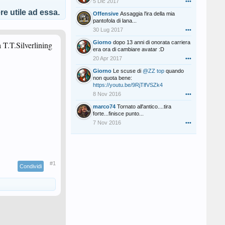
5 Dic 2017
•••
e utile ad essa.
Offensive
Assaggia l'ira della mia
pantofola di lana...
30 Lug 2017
•••
Giorno
dopo 13 anni di onorata carriera
 T.T.Silverlining
era ora di cambiare avatar :D
20 Apr 2017
•••
Giorno
Le scuse di
@ZZ top
quando
non quota bene:
https://youtu.be/9RjTlfVSZk4
8 Nov 2016
•••
marco74
Tornato all'antico....tira
forte...finisce punto...
7 Nov 2016
•••
#1
Condividi