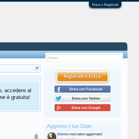
Entra o Registrati
Registrati o Entra!
o, accedere al
Entra con Facebook
ne è gratuita!
Entra con Twitter
Entra con Google
Aggiorna il tuo Stato
Giorno
mercatino aggiornato!