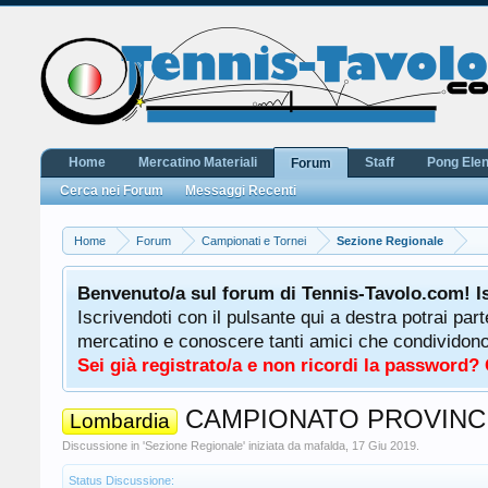
Home
Mercatino Materiali
Staff
Pong Ele
Forum
Cerca nei Forum
Messaggi Recenti
Home
Forum
Campionati e Tornei
Sezione Regionale
Benvenuto/a sul forum di Tennis-Tavolo.com! I
Iscrivendoti con il pulsante qui a destra potrai par
mercatino e conoscere tanti amici che condividono l
Sei già registrato/a e non ricordi la password?
CAMPIONATO PROVINCI
Lombardia
Discussione in '
Sezione Regionale
' iniziata da
mafalda
,
17 Giu 2019
.
Status Discussione: