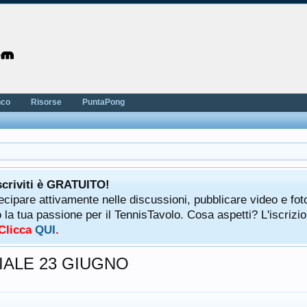
nco
Risorse
PuntaPong
scriviti è GRATUITO!
tecipare attivamente nelle discussioni, pubblicare video e fot
a tua passione per il TennisTavolo. Cosa aspetti? L'iscrizio
 Clicca
QUI
.
ALE 23 GIUGNO