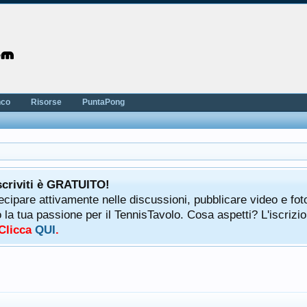
nco
Risorse
PuntaPong
scriviti è GRATUITO!
tecipare attivamente nelle discussioni, pubblicare video e fot
a tua passione per il TennisTavolo. Cosa aspetti? L'iscrizio
 Clicca
QUI
.