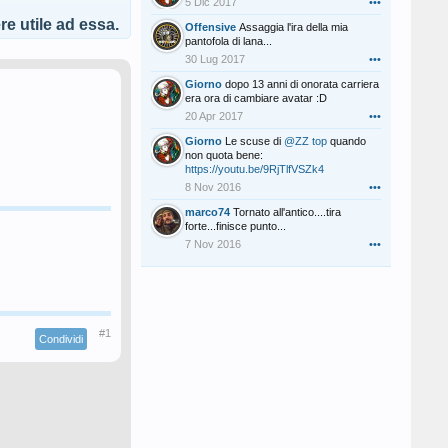
5 Dic 2017
•••
e utile ad essa.
Offensive
Assaggia l'ira della mia
pantofola di lana...
30 Lug 2017
•••
Giorno
dopo 13 anni di onorata carriera
era ora di cambiare avatar :D
20 Apr 2017
•••
Giorno
Le scuse di
@ZZ top
quando
non quota bene:
https://youtu.be/9RjTlfVSZk4
8 Nov 2016
•••
marco74
Tornato all'antico....tira
forte...finisce punto...
7 Nov 2016
•••
#1
Condividi