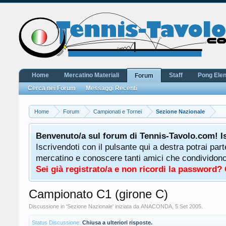
Home
Mercatino Materiali
Staff
Pong Ele
Forum
Cerca nei Forum
Messaggi Recenti
Home
Forum
Campionati e Tornei
Sezione Nazionale
Benvenuto/a sul forum di Tennis-Tavolo.com! I
Iscrivendoti con il pulsante qui a destra potrai par
mercatino e conoscere tanti amici che condividono l
Sei già registrato/a e non ricordi la password?
Campionato C1 (girone C)
Discussione in '
Sezione Nazionale
' iniziata da
ANACONDA
,
5 Set 2005
.
Status Discussione:
Chiusa a ulteriori risposte.