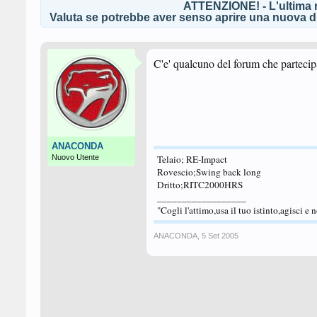
ATTENZIONE! - L'ultima r
Valuta se potrebbe aver senso aprire una nuova di
C'e' qualcuno del forum che parteci
ANACONDA
Nuovo Utente
Telaio; RE-Impact
Rovescio;Swing back long
Dritto;RITC2000HRS
__________________
"Cogli l'attimo,usa il tuo istinto,agisci e n
ANACONDA
,
5 Set 2005