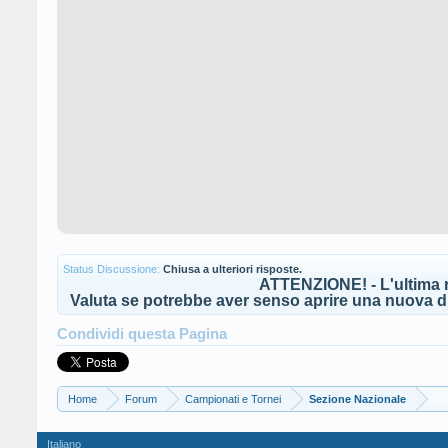
Status Discussione:
Chiusa a ulteriori risposte.
ATTENZIONE! - L'ultima r
Valuta se potrebbe aver senso aprire una nuova di
Condividi questa Pagina
Home
Forum
Campionati e Tornei
Sezione Nazionale
Italiano