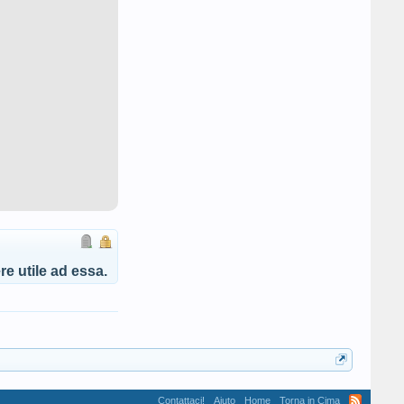
e utile ad essa.
Contattaci!
Aiuto
Home
Torna in Cima