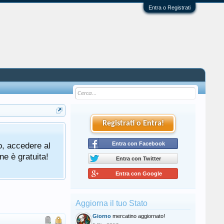
Entra o Registrati
Registrati o Entra!
o, accedere al
Entra con Facebook
ne è gratuita!
Entra con Twitter
Entra con Google
Aggiorna il tuo Stato
Giorno
mercatino aggiornato!