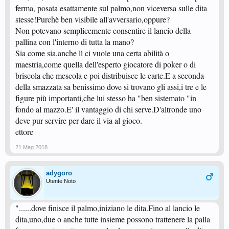
ferma, posata esattamente sul palmo,non viceversa sulle dita
mano. Oppure si può NON dare alcun effetto alzandola dalle dita.
stesse!Purchè ben visibile all'avversario,oppure?
Non potevano semplicemente consentire il lancio della
pallina con l'interno di tutta la mano?
Sia come sia,anche lì ci vuole una certa abilità o
maestria,come quella dell'esperto giocatore di poker o di
briscola che mescola e poi distribuisce le carte.E a seconda
della smazzata sa benissimo dove si trovano gli assi,i tre e le
figure più importanti,che lui stesso ha "ben sistemato "in
fondo al mazzo.E' il vantaggio di chi serve.D'altronde uno
deve pur servire per dare il via al gioco.
ettore
21 Mag 2018
adygoro
Utente Noto
"......dove finisce il palmo,iniziano le dita.Fino al lancio le
dita,uno,due o anche tutte insieme possono trattenere la palla