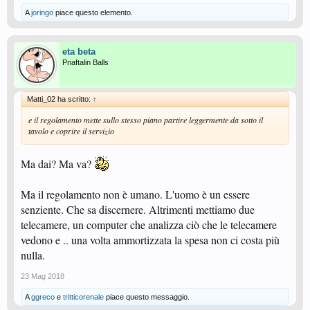
A
joringo
piace questo elemento.
eta beta
Pnaftalin Balls
Matti_02 ha scritto:
↑
e il regolamento mette sullo stesso piano partire leggermente da sotto il
tavolo e coprire il servizio
Ma dai? Ma va?
Ma il regolamento non è umano. L'uomo è un essere
senziente. Che sa discernere. Altrimenti mettiamo due
telecamere, un computer che analizza ciò che le telecamere
vedono e .. una volta ammortizzata la spesa non ci costa più
nulla.
23 Mag 2018
A
ggreco
e
tritticorenale
piace questo messaggio.