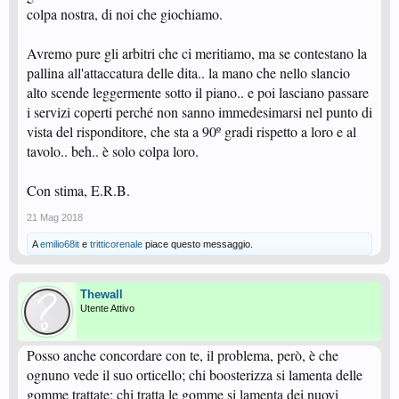
colpa nostra, di noi che giochiamo.
Avremo pure gli arbitri che ci meritiamo, ma se contestano la
pallina all'attaccatura delle dita.. la mano che nello slancio
alto scende leggermente sotto il piano.. e poi lasciano passare
i servizi coperti perché non sanno immedesimarsi nel punto di
vista del risponditore, che sta a 90º gradi rispetto a loro e al
tavolo.. beh.. è solo colpa loro.
Con stima, E.R.B.
21 Mag 2018
A
emilio68it
e
tritticorenale
piace questo messaggio.
Thewall
Utente Attivo
Posso anche concordare con te, il problema, però, è che
ognuno vede il suo orticello; chi boosterizza si lamenta delle
gomme trattate; chi tratta le gomme si lamenta dei nuovi