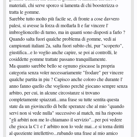
materiali, chi serve sporco si lamenta di chi boosterizza o
tratta le gomme.
Sarebbe tutto molto più facile se, di fronte a cose davvero
palesi, si avesse la forza di mollarla lì e far vincere l'
imbroglioncello di turno, ma in quanti sono disposti a farlo ?
Quando salta fuori qualche problema di gomme, vedi ai
campionati italiani 2a, salta fuori subito chi, pur "scoperto",
giustifica...e lo voglio anche capire, se poi ai controlli, le
cosiddette gomme trattate passano tranquillamente.
Ma quanto sarebbe bello se ognuno giocasse la propria
categoria senza voler necessariamente "frodare" per vincere
qualche partita in piu ? Capisco anche coloro che durante l'
anno fanno quello che vogliono perchè giocano sempre senza
arbitro, per cui, in alcune circostanze si trovano
completamente spiazzati...una frase su tutte sentita questa
state da un giovincello di belle speranze che al mio "quando
servi non si vede nulla" successivo al match, mi ha risposto
"gli arbitri non me lo chiamano il servizio"...per poi vedere
che gioca la C1 e l' arbitro non lo vede mai...e si torna diritti
al quoziente intellettivo...rubando una frase al mio amico