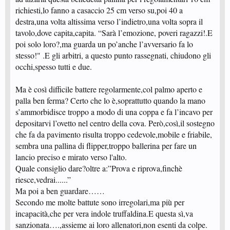
richiesti,lo fanno a casaccio 25 cm verso su,poi 40 a
destra,una volta altissima verso l’indietro,una volta sopra il
tavolo,dove capita,capita. “Sarà l’emozione, poveri ragazzi!.E
poi solo loro?,ma guarda un po’anche l’avversario fa lo
stesso!" .E gli arbitri, a questo punto rassegnati, chiudono gli
occhi,spesso tutti e due.
Ma è così difficile battere regolarmente,col palmo aperto e
palla ben ferma? Certo che lo è,soprattutto quando la mano
s’ammorbidisce troppo a modo di una coppa e fa l’incavo per
depositarvi l’ovetto nel centro della cova. Però,così,il sostegno
che fa da pavimento risulta troppo cedevole,mobile e friabile,
sembra una pallina di flipper,troppo ballerina per fare un
lancio preciso e mirato verso l'alto.
Quale consiglio dare?oltre a:”Prova e riprova,finchè
riesce,vedrai......”
Ma poi a ben guardare……
Secondo me molte battute sono irregolari,ma più per
incapacità,che per vera indole truffaldina.E questa sì,va
sanzionata….,assieme ai loro allenatori,non esenti da colpe.