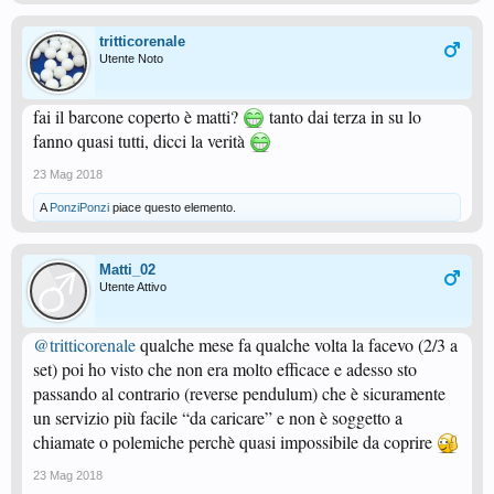
tritticorenale
Utente Noto
fai il barcone coperto è matti?
tanto dai terza in su lo
fanno quasi tutti, dicci la verità
23 Mag 2018
A
PonziPonzi
piace questo elemento.
Matti_02
Utente Attivo
@tritticorenale
qualche mese fa qualche volta la facevo (2/3 a
set) poi ho visto che non era molto efficace e adesso sto
passando al contrario (reverse pendulum) che è sicuramente
un servizio più facile “da caricare” e non è soggetto a
chiamate o polemiche perchè quasi impossibile da coprire
23 Mag 2018