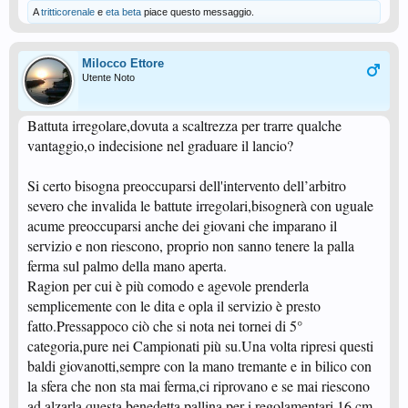
A
tritticorenale
e
eta beta
piace questo messaggio.
Milocco Ettore
Utente Noto
Battuta irregolare,dovuta a scaltrezza per trarre qualche
vantaggio,o indecisione nel graduare il lancio?
Si certo bisogna preoccuparsi dell'intervento dell’arbitro
severo che invalida le battute irregolari,bisognerà con uguale
acume preoccuparsi anche dei giovani che imparano il
servizio e non riescono, proprio non sanno tenere la palla
ferma sul palmo della mano aperta.
Ragion per cui è più comodo e agevole prenderla
semplicemente con le dita e opla il servizio è presto
fatto.Pressappoco ciò che si nota nei tornei di 5°
categoria,pure nei Campionati più su.Una volta ripresi questi
baldi giovanotti,sempre con la mano tremante e in bilico con
la sfera che non sta mai ferma,ci riprovano e se mai riescono
ad alzarla questa benedetta pallina per i regolamentari 16 cm