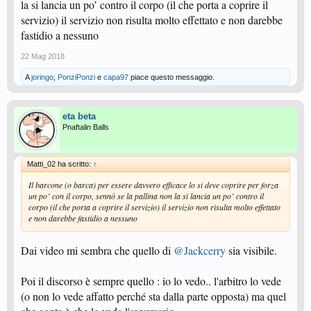
la si lancia un po’ contro il corpo (il che porta a coprire il
servizio) il servizio non risulta molto effettato e non darebbe
fastidio a nessuno
22 Mag 2018
A
joringo
,
PonziPonzi
e
capa97
piace questo messaggio.
eta beta
Pnaftalin Balls
Matti_02 ha scritto:
↑
Il barcone (o barca) per essere davvero efficace lo si deve coprire per forza
un po’ con il corpo, sennò se la pallina non la si lancia un po’ contro il
corpo (il che porta a coprire il servizio) il servizio non risulta molto effettato
e non darebbe fastidio a nessuno
Dai video mi sembra che quello di
@Jackcerry
sia visibile.
Poi il discorso è sempre quello : io lo vedo.. l'arbitro lo vede
(o non lo vede affatto perché sta dalla parte opposta) ma quel