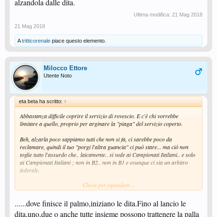
alzandola dalle dita.
Ultima modifica:
21 Mag 2018
21 Mag 2018
A
tritticorenale
piace questo elemento.
Milocco Ettore
Utente Noto
eta beta ha scritto:
↑
Abbastanza difficile coprire il servizio di rovescio. E c'è chi vorrebbe
limitare a quello, proprio per arginare la "piaga" del servizio coperto.
Beh, alzarla poco sappiamo tutti che non si fa, ci sarebbe poco da
reclamare, quindi il tuo "porgi l'altra guancia" ci può stare... ma ciò non
toglie tutto l'assurdo che.. laicamente.. si vede ai Campionati Italiani.. e solo
ai Campionati Italiani ; non in B2.. non in B1 e ovunque ci sia un arbitro
federale.
Clicca per espandere...
Per me il palmo della mano è tutto ciò che non è dorso della mano. Un
manrovescio si dà col dorso.. una sberla col palmo.. e non è che mi stacco le
dita prima di dare una sberla.. col palmo della mano.
......dove finisce il palmo,iniziano le dita.Fino al lancio le
dita,uno,due o anche tutte insieme possono trattenere la palla
Si può dare effetto alla pallina anche mettendola al centro del palmo della