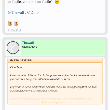
un fucile, comprati un fucile".
@Thewall
,
@Difio
.
24 Ott 2019
Thewall
Utente Attivo
eta beta ha scritto:
↑
Ciao Tino.
Come molti ho letto anch'io la tua polemica su facebook e sono andato a
guardarmi il tuo girone all'ultimo assoluto di Terni.
Leggendo di servizi coperti ho pensato che fosse stata prerogativa dei tuoi
giovani avversari Giovannetti o Bressan.
Da questo tuo ultimo post invece comprendo che forse ti abbiano dato
Clicca per espandere...
fastidio i servizi di Di Fiore.