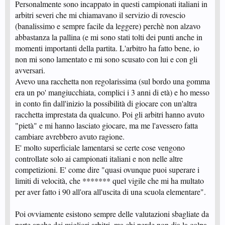
Personalmente sono incappato in questi campionati italiani in
arbitri severi che mi chiamavano il servizio di rovescio
(banalissimo e sempre facile da leggere) perchè non alzavo
abbastanza la pallina (e mi sono stati tolti dei punti anche in
momenti importanti della partita. L'arbitro ha fatto bene, io
non mi sono lamentato e mi sono scusato con lui e con gli
avversari.
Avevo una racchetta non regolarissima (sul bordo una gomma
era un po' mangiucchiata, complici i 3 anni di età) e ho messo
in conto fin dall'inizio la possibilità di giocare con un'altra
racchetta imprestata da qualcuno. Poi gli arbitri hanno avuto
"pietà" e mi hanno lasciato giocare, ma me l'avessero fatta
cambiare avrebbero avuto ragione.
E' molto superficiale lamentarsi se certe cose vengono
controllate solo ai campionati italiani e non nelle altre
competizioni. E' come dire "quasi ovunque puoi superare i
limiti di velocità, che ******* quel vigile che mi ha multato
per aver fatto i 90 all'ora all'uscita di una scuola elementare".
Poi ovviamente esistono sempre delle valutazioni sbagliate da
parte anche dei migliori arbitri, ma chi perde non dia la colpa