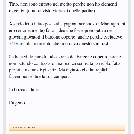
si bloccava, si spingeva, si toppava, si controtoppava, non il ping pong di
Tino, non sono entrato nel merito perché non ho elementi
oggi in cui, salvo eccezioni, esiste solo il barcone,il servizio sporco, il top ed
oggettivi (non ho visto video di quelle partite).
il controtop...una noia feroce...ma se vi piace, il futuro siete voi, non un
vecchio come me.
Avendo letto il tuo post sulla pagina facebook di Marangio mi
ero (erroneamente) fatto l'idea che fosse prerogativa dei
giovani giocatori il barcone coperto, anche perché escludevo
@Difio
, dal momento che ricordavo questo suo post.
Se ha ceduto pure lui alle sirene del barcone coperto perchė
non potendo contrastare una pratica scorretta l'avrebbe fatta
propria, me ne dispiaccio. Ma è giusto che lui replichi
facendoci sentire la sua campana.
In bocca al lupo!
Eugenio.
ggreco ha scritto:
↑