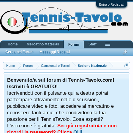
Entra o Registrati
Home
Mercatino Materiali
Staff
Forum
Cerca nei Forum
Messaggi Recenti
Home
Forum
Campionati e Tornei
Sezione Nazionale
Benvenuto/a sul forum di Tennis-Tavolo.com!
Iscriviti è GRATUITO!
Iscrivendoti con il pulsante qui a destra potrai
partecipare attivamente nelle discussioni,
pubblicare video e foto, accedere al mercatino e
conoscere tanti amici che condividono la tua
passione per il TennisTavolo. Cosa aspetti?
L'iscrizione è gratuita!
Sei già registrato/a e non
ricordi la password? Clicca
QUI
.