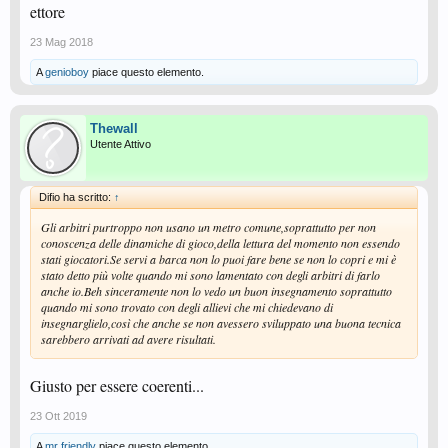
ettore
23 Mag 2018
A
genioboy
piace questo elemento.
Thewall
Utente Attivo
Difio ha scritto:
↑
Gli arbitri purtroppo non usano un metro comune,soprattutto per non
conoscenza delle dinamiche di gioco,della lettura del momento non essendo
stati giocatori.Se servi a barca non lo puoi fare bene se non lo copri e mi è
stato detto più volte quando mi sono lamentato con degli arbitri di farlo
anche io.Beh sinceramente non lo vedo un buon insegnamento soprattutto
quando mi sono trovato con degli allievi che mi chiedevano di
insegnarglielo,così che anche se non avessero sviluppato una buona tecnica
sarebbero arrivati ad avere risultati.
Giusto per essere coerenti...
23 Ott 2019
A
mr friendly
piace questo elemento.