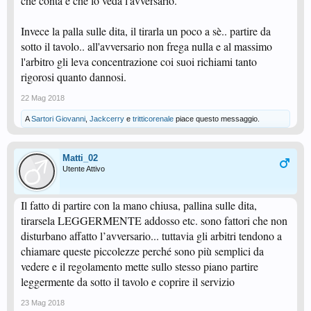
che conta è che lo veda l'avversario.
Invece la palla sulle dita, il tirarla un poco a sè.. partire da
sotto il tavolo.. all'avversario non frega nulla e al massimo
l'arbitro gli leva concentrazione coi suoi richiami tanto
rigorosi quanto dannosi.
22 Mag 2018
A
Sartori Giovanni
,
Jackcerry
e
tritticorenale
piace questo messaggio.
Matti_02
Utente Attivo
Il fatto di partire con la mano chiusa, pallina sulle dita,
tirarsela LEGGERMENTE addosso etc. sono fattori che non
disturbano affatto l’avversario... tuttavia gli arbitri tendono a
chiamare queste piccolezze perché sono più semplici da
vedere e il regolamento mette sullo stesso piano partire
leggermente da sotto il tavolo e coprire il servizio
23 Mag 2018