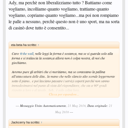
Ady, ma perchè non liberalizziamo tutto ? Battiamo come
vogliamo, incolliamo quanto vogliamo, trattiamo quanto
vogliamo, copriamo quanto vogliamo...ma poi non rompiamo
le palle a nessuno, perchè questo non è uno sport, ma na sorta
di casinò dove tutto è consentito...
eta beta ha scritto:
↑
Caro
@the wall
, nelle leggi la forma è sostanza, ma se si guarda solo alla
forma e si tralascia la sostanza allora non è colpa nostra, di noi che
giochiamo.
Avremo pure gli arbitri che ci meritiamo, ma se contestano la pallina
all'attaccatura delle dita.. la mano che nello slancio alto scende leggermente
sotto il piano.. e poi lasciano passare i servizi coperti perché non sanno
immedesimarsi nel punto di vista del risponditore, che sta a 90º gradi
rispetto a loro e al tavolo.. beh.. è solo colpa loro.
Clicca per espandere...
Con stima, E.R.B.
--- Messaggio Unito Automaticamente,
21 Mag 2018
, Data originale:
21
Mag 2018
---
Jackcerry ha scritto:
↑