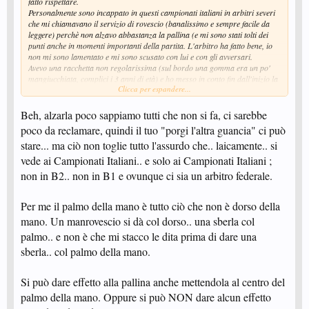
fatto rispettare.
Personalmente sono incappato in questi campionati italiani in arbitri severi
che mi chiamavano il servizio di rovescio (banalissimo e sempre facile da
leggere) perchè non alzavo abbastanza la pallina (e mi sono stati tolti dei
punti anche in momenti importanti della partita. L'arbitro ha fatto bene, io
non mi sono lamentato e mi sono scusato con lui e con gli avversari.
Avevo una racchetta non regolarissima (sul bordo una gomma era un po'
mangiucchiata, complici i 3 anni di età) e ho messo in conto fin dall'inizio la
Clicca per espandere...
possibilità di giocare con un'altra racchetta imprestata da qualcuno. Poi gli
arbitri hanno avuto "pietà" e mi hanno lasciato giocare, ma me l'avessero
fatta cambiare avrebbero avuto ragione.
Beh, alzarla poco sappiamo tutti che non si fa, ci sarebbe
E' molto superficiale lamentarsi se certe cose vengono controllate solo ai
poco da reclamare, quindi il tuo "porgi l'altra guancia" ci può
campionati italiani e non nelle altre competizioni. E' come dire "quasi
stare... ma ciò non toglie tutto l'assurdo che.. laicamente.. si
ovunque puoi superare i limiti di velocità, che ******* quel vigile che mi ha
multato per aver fatto i 90 all'ora all'uscita di una scuola elementare".
vede ai Campionati Italiani.. e solo ai Campionati Italiani ;
non in B2.. non in B1 e ovunque ci sia un arbitro federale.
Poi ovviamente esistono sempre delle valutazioni sbagliate da parte anche
dei migliori arbitri, ma chi perde non dia la colpa agli altri (e lo dice uno
scarso che perde parecchio)
Per me il palmo della mano è tutto ciò che non è dorso della
mano. Un manrovescio si dà col dorso.. una sberla col
palmo.. e non è che mi stacco le dita prima di dare una
sberla.. col palmo della mano.
Si può dare effetto alla pallina anche mettendola al centro del
palmo della mano. Oppure si può NON dare alcun effetto