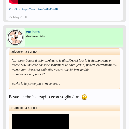
Visualizza: https://youtu.be/cIH6BsKa93E
22 Mag 2018
eta beta
Pnaftalin Balls
adygoro ha scritto:
↑
"......dove finisce il palmo,iniziano le dita.Fino al lancio le dita,uno,due o
anche tutte insieme possono trattenere la palla ferma, posata esattamente sul
palmo,non viceversa sulle dita stesse!Purchè ben visibile
all'avversario,oppure?"
anche io la penso piu o meno cosi ...
Beato te che hai capito cosa voglia dire.
Ragnolo ha scritto:
↑