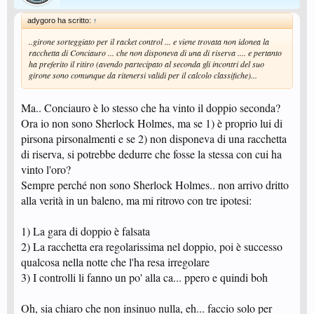
adygoro ha scritto:
↑
..girone sorteggiato per il racket control ... e viene trovata non idonea la
racchetta di Conciauro ... che non disponeva di una di riserva .... e pertanto
ha preferito il ritiro (avendo partecipato al seconda gli incontri del suo
girone sono comunque da ritenersi validi per il calcolo classifiche)...
Ma.. Conciauro è lo stesso che ha vinto il doppio seconda?
Ora io non sono Sherlock Holmes, ma se 1) è proprio lui di
pirsona pirsonalmenti e se 2) non disponeva di una racchetta
di riserva, si potrebbe dedurre che fosse la stessa con cui ha
vinto l'oro?
Sempre perché non sono Sherlock Holmes.. non arrivo dritto
alla verità in un baleno, ma mi ritrovo con tre ipotesi:
1) La gara di doppio è falsata
2) La racchetta era regolarissima nel doppio, poi è successo
qualcosa nella notte che l'ha resa irregolare
3) I controlli li fanno un po' alla ca... ppero e quindi boh
Oh, sia chiaro che non insinuo nulla, eh... faccio solo per