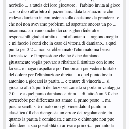
norbello ... a tutela del loro giocatore .. l'arbitro invita al gioco
... e io dico all'arbitro di pazientare.. data la situazione che
vedeva damiano in confusione sulla decisione da prendere.. e
che noi non avevamo problemi ad aspettare ancora un po ...
insomma.. arrivano anche dei consiglieri federali e i
responsabili giudici arbitro ... mi allontano ... ragiono meglio
e mi faccio i conti che in caso di vittoria di damiano.. a quel
punto per 3 2 ... non sarebbe amato l'eliminato ma bensi
kuznetsov... e l'impressione che ho è che damiano
giustamente voglia provare a ribaltare il risultato con le sue
forze... e magari aspettare poi l'indomani per vedere lo stato
del dolore per l'eliminazione diretta ... a quel punto invito
antonino a giocarsi la partita ... e tentare di vincerla ... si
giocano altri 2 punti del terzo set ..amato si porta in vantaggio
2 0 ... e a quel punto damiano si ritira ... di fatto è un 3 0 che
porterebbe per differenza set amato al primo posto ... ma
poiche seretti si è ritirato non gli viene dato il punto in
classifica ( il che ritengo sia un errore del regolamento, in
quanto la partita è cominciata e amato o chiunque non puo
difendere la sua possibilità di arrivare primo).... pertanto la