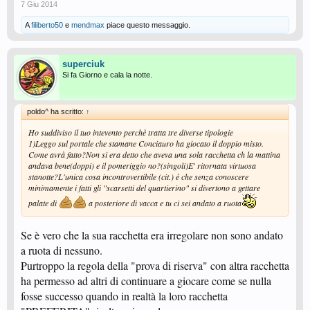
7 Giu 2014
A
filiberto50
e
mendmax
piace questo messaggio.
superciuk
Si fa Giorno e cala la notte.
poldo^ ha scritto:
↑
Ho suddiviso il tuo intevento perchè tratta tre diverse tipologie
1)Leggo sul portale che stamane Conciauro ha giocato il doppio misto.
Come avrà fatto?Non si era detto che aveva una sola racchetta ch la mattina
andava bene(doppi) e il pomeriggio no?(singoli)E' ritornata virtuosa
stanotte?L'unica cosa incontrovertibile (cit.) è che senza conoscere
minimamente i fatti gli "scarsetti del quartierino" si divertono a gettare
palate di
a posteriore di vacca e tu ci sei andato a ruota
Se è vero che la sua racchetta era irregolare non sono andato
a ruota di nessuno.
Purtroppo la regola della "prova di riserva" con altra racchetta
ha permesso ad altri di continuare a giocare come se nulla
fosse successo quando in realtà la loro racchetta