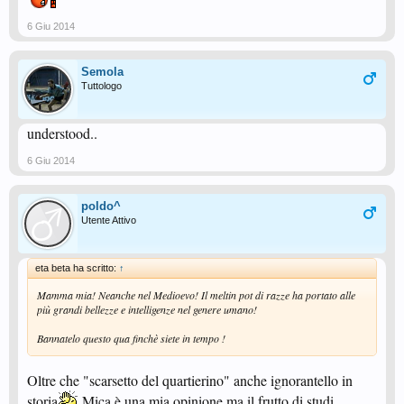
6 Giu 2014
Semola
Tuttologo
understood..
6 Giu 2014
poldo^
Utente Attivo
eta beta ha scritto:
↑
Mamma mia! Neanche nel Medioevo! Il meltin pot di razze ha portato alle
più grandi bellezze e intelligenze nel genere umano!
Bannatelo questo qua finchè siete in tempo !
Oltre che "scarsetto del quartierino" anche ignorantello in
storia
Mica è una mia opinione ma il frutto di studi