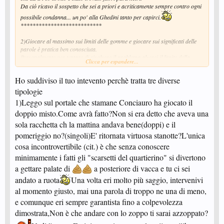
Da ciò ricavo il sospetto che sei a priori e acriticamente sempre contro ogni
possibile condanna... un po' alla Ghedini tanto per capirci.
***************************
2)Giocare al massimo sui limiti delle gomme e giocare sui significati delle
parole è pratica ben conosciuta.
Personalmente per tentare di risolvere il problema alzerei il limite della
Clicca per espandere...
tolleranza e soprattutto obbligherei le case produttrici a rispettare limiti
ragionevolmente inferiori.
Ho suddiviso il tuo intevento perchè tratta tre diverse
Per gli amanti del rischio delll'ultimo centesimo di millimetro, in caso di
irregolarità, sarei per la immediata squalifica senza passare da "prove di
tipologie
riserva".
1)Leggo sul portale che stamane Conciauro ha giocato il
A questo punto chi fosse "pescato " fuori parametri non avrebbe scusanti se
doppio misto.Come avrà fatto?Non si era detto che aveva una
non quelle di fare causa (reale) per difetto di fabbrica.
La stessa metodologia userei per "i fumi".
sola racchetta ch la mattina andava bene(doppi) e il
pomeriggio no?(singoli)E' ritornata virtuosa stanotte?L'unica
cosa incontrovertibile (cit.) è che senza conoscere
3)Queste invece sono accuse belle e buone che puoi in parte mitigare solo
dichiarando il tuo grado di "bravura".
minimamente i fatti gli "scarsetti del quartierino" si divertono
a gettare palate di
a posteriore di vacca e tu ci sei
andato a ruota
Una volta eri molto più saggio, intervenivi
al momento giusto, mai una parola di troppo ne una di meno,
e comunque eri sempre garantista fino a colpevolezza
dimostrata,Non è che andare con lo zoppo ti sarai azzoppato?