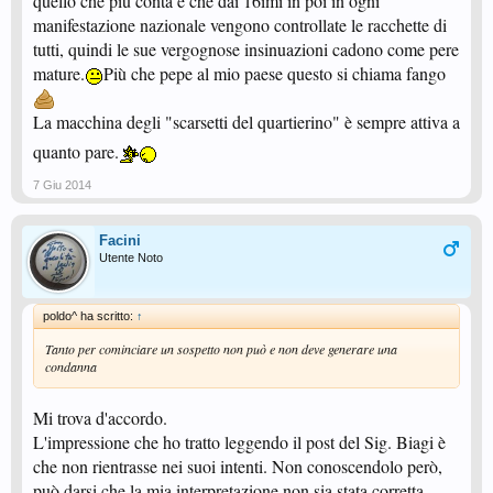
quello che più conta è che dai 16imi in poi in ogni
manifestazione nazionale vengono controllate le racchette di
tutti, quindi le sue vergognose insinuazioni cadono come pere
mature.
Più che pepe al mio paese questo si chiama fango
La macchina degli "scarsetti del quartierino" è sempre attiva a
quanto pare.
7 Giu 2014
Facini
Utente Noto
poldo^ ha scritto:
↑
Tanto per cominciare un sospetto non può e non deve generare una
condanna
Mi trova d'accordo.
L'impressione che ho tratto leggendo il post del Sig. Biagi è
che non rientrasse nei suoi intenti. Non conoscendolo però,
può darsi che la mia interpretazione non sia stata corretta.