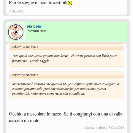
Parole saggie e incontrovertibili
7 Giu 2014
eta beta
Pnaftalin Balls
poldo^ ha scritto:
↑
Tutti quelli che usano gomme non
liscie
... chi viene pescato con
liscie
fuori
parametro.. Parole
saggie
poldo^ ha scritto:
↑
Storicamente è provato che quando razze o ceppi di gente diversi vengono a
contatto portano solo guai.Sarrebbe meglio per tutti evitare questa
promiscuità, nello sport come nella vita quotidiana.
Occhio a mescolare le razze! Se ti congiungi con una cavalla
nascerà un mulo.
Ultima modifica:
7 Giu 2014