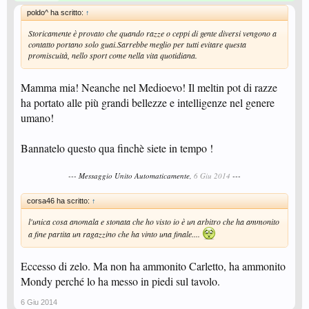
poldo^ ha scritto:
↑
Storicamente è provato che quando razze o ceppi di gente diversi vengono a
contatto portano solo guai.Sarrebbe meglio per tutti evitare questa
promiscuità, nello sport come nella vita quotidiana.
Mamma mia! Neanche nel Medioevo! Il meltin pot di razze
ha portato alle più grandi bellezze e intelligenze nel genere
umano!
Bannatelo questo qua finchè siete in tempo !
--- Messaggio Unito Automaticamente,
6 Giu 2014
---
corsa46 ha scritto:
↑
l'unica cosa anomala e stonata che ho visto io è un arbitro che ha ammonito
a fine partita un ragazzino che ha vinto una finale....
Eccesso di zelo. Ma non ha ammonito Carletto, ha ammonito
Mondy perché lo ha messo in piedi sul tavolo.
6 Giu 2014