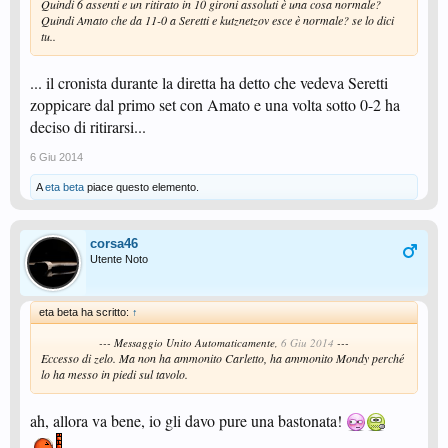
Quindi 6 assenti e un ritirato in 10 gironi assoluti è una cosa normale?
Quindi Amato che da 11-0 a Seretti e kutznetzov esce è normale? se lo dici
tu..
... il cronista durante la diretta ha detto che vedeva Seretti
zoppicare dal primo set con Amato e una volta sotto 0-2 ha
deciso di ritirarsi...
6 Giu 2014
A
eta beta
piace questo elemento.
corsa46
Utente Noto
eta beta ha scritto:
↑
--- Messaggio Unito Automaticamente,
6 Giu 2014
---
Eccesso di zelo. Ma non ha ammonito Carletto, ha ammonito Mondy perché
lo ha messo in piedi sul tavolo.
ah, allora va bene, io gli davo pure una bastonata!