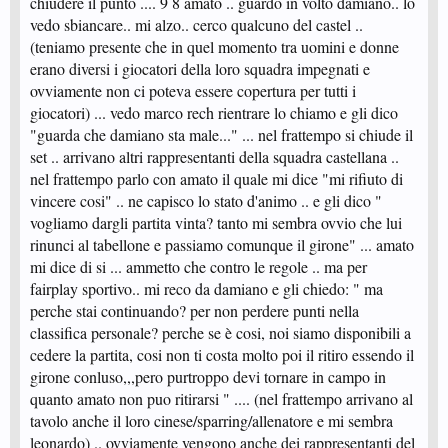
chiudere il punto .... 9 8 amato .. guardo in volto damiano.. lo
vedo sbiancare.. mi alzo.. cerco qualcuno del castel ..
(teniamo presente che in quel momento tra uomini e donne
erano diversi i giocatori della loro squadra impegnati e
ovviamente non ci poteva essere copertura per tutti i
giocatori) ... vedo marco rech rientrare lo chiamo e gli dico
"guarda che damiano sta male..." ... nel frattempo si chiude il
set .. arrivano altri rappresentanti della squadra castellana ..
nel frattempo parlo con amato il quale mi dice "mi rifiuto di
vincere cosi" .. ne capisco lo stato d'animo .. e gli dico "
vogliamo dargli partita vinta? tanto mi sembra ovvio che lui
rinunci al tabellone e passiamo comunque il girone" ... amato
mi dice di si ... ammetto che contro le regole .. ma per
fairplay sportivo.. mi reco da damiano e gli chiedo: " ma
perche stai continuando? per non perdere punti nella
classifica personale? perche se è cosi, noi siamo disponibili a
cedere la partita, cosi non ti costa molto poi il ritiro essendo il
girone conluso,,,pero purtroppo devi tornare in campo in
quanto amato non puo ritirarsi " .... (nel frattempo arrivano al
tavolo anche il loro cinese/sparring/allenatore e mi sembra
leonardo) .. ovviamente vengono anche dei rappresentanti del