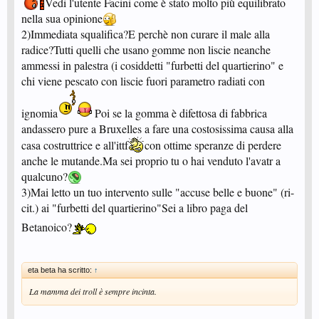
Vedi l'utente Facini come è stato molto più equilibrato
nella sua opinione
2)Immediata squalifica?E perchè non curare il male alla
radice?Tutti quelli che usano gomme non liscie neanche
ammessi in palestra (i cosiddetti "furbetti del quartierino" e
chi viene pescato con liscie fuori parametro radiati con
ignomia
Poi se la gomma è difettosa di fabbrica
andassero pure a Bruxelles a fare una costosissima causa alla
casa costruttrice e all'ittf
con ottime speranze di perdere
anche le mutande.Ma sei proprio tu o hai venduto l'avatr a
qualcuno?
3)Mai letto un tuo intervento sulle "accuse belle e buone" (ri-
cit.) ai "furbetti del quartierino"Sei a libro paga del
Betanoico?
eta beta ha scritto:
↑
La mamma dei troll è sempre incinta.