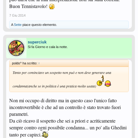
Buon Tennistavolo!
7 Giu 2014
A
Sette
piace questo elemento.
superciuk
Si fa Giorno e cala la notte.
poldo^ ha scritto:
↑
Tanto per cominciare un sospetto non può e non deve generare una
condanna(anche se in politica è una pratica molto usata)
Non mi occupo di diritto ma in questo caso l'unico fatto
incontrovertibile è che ad un controllo è stato trovato fuori
parametri.
Da ciò ricavo il sospetto che sei a priori e acriticamente
sempre contro ogni possibile condanna... un po' alla Ghedini
tanto per capirci.