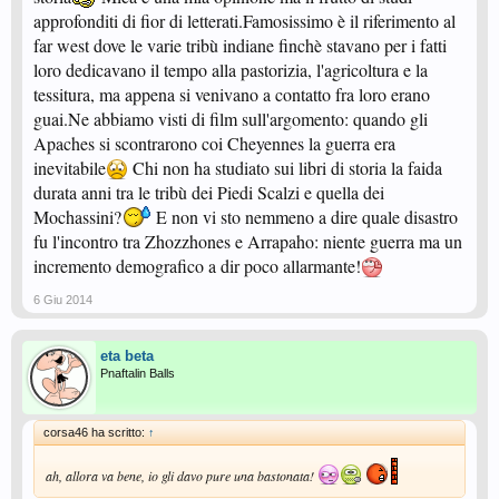
approfonditi di fior di letterati.Famosissimo è il riferimento al
far west dove le varie tribù indiane finchè stavano per i fatti
loro dedicavano il tempo alla pastorizia, l'agricoltura e la
tessitura, ma appena si venivano a contatto fra loro erano
guai.Ne abbiamo visti di film sull'argomento: quando gli
Apaches si scontrarono coi Cheyennes la guerra era
inevitabile
Chi non ha studiato sui libri di storia la faida
durata anni tra le tribù dei Piedi Scalzi e quella dei
Mochassini?
E non vi sto nemmeno a dire quale disastro
fu l'incontro tra Zhozzhones e Arrapaho: niente guerra ma un
incremento demografico a dir poco allarmante!
6 Giu 2014
eta beta
Pnaftalin Balls
corsa46 ha scritto:
↑
ah, allora va bene, io gli davo pure una bastonata!