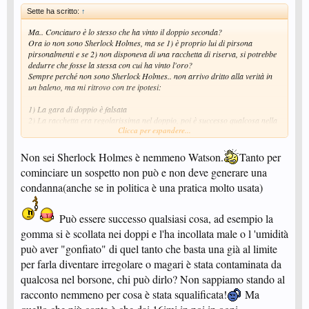
Sette ha scritto:
↑
Ma.. Conciauro è lo stesso che ha vinto il doppio seconda?
Ora io non sono Sherlock Holmes, ma se 1) è proprio lui di pirsona
pirsonalmenti e se 2) non disponeva di una racchetta di riserva, si potrebbe
dedurre che fosse la stessa con cui ha vinto l'oro?
Sempre perché non sono Sherlock Holmes.. non arrivo dritto alla verità in
un baleno, ma mi ritrovo con tre ipotesi:
1) La gara di doppio è falsata
2) La racchetta era regolarissima nel doppio, poi è successo qualcosa nella
Clicca per espandere...
notte che l'ha resa irregolare
3) I controlli li fanno un po' alla ca... ppero e quindi boh
Non sei Sherlock Holmes è nemmeno Watson.
Tanto per
Oh, sia chiaro che non insinuo nulla, eh... faccio solo per mettere un po' di
cominciare un sospetto non può e non deve generare una
pepe a questa discussione che non riesce a superare le 19 pagine...
condanna(anche se in politica è una pratica molto usata)
Può essere successo qualsiasi cosa, ad esempio la
gomma si è scollata nei doppi e l'ha incollata male o l 'umidità
può aver "gonfiato" di quel tanto che basta una già al limite
per farla diventare irregolare o magari è stata contaminata da
qualcosa nel borsone, chi può dirlo? Non sappiamo stando al
racconto nemmeno per cosa è stata squalificata!
Ma