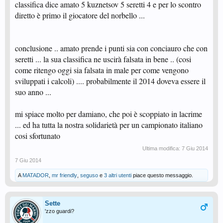
classifica dice amato 5 kuznetsov 5 seretti 4 e per lo scontro
diretto è primo il giocatore del norbello ...
conclusione .. amato prende i punti sia con conciauro che con
seretti ... la sua classifica ne uscirà falsata in bene .. (cosi
come ritengo oggi sia falsata in male per come vengono
sviluppati i calcoli) .... probabilmente il 2014 doveva essere il
suo anno ...
mi spiace molto per damiano, che poi è scoppiato in lacrime
... ed ha tutta la nostra solidarietà per un campionato italiano
cosi sfortunato
Ultima modifica:
7 Giu 2014
7 Giu 2014
A
MATADOR
,
mr friendly
,
seguso
e
3 altri utenti
piace questo messaggio.
Sette
'zzo guardi?