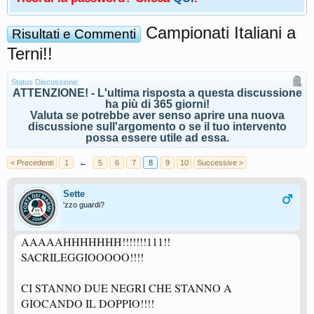
Campionati Italiani a
Risultati e Commenti
Terni!!
Status Discussione:
ATTENZIONE! - L'ultima risposta a questa discussione
ha più di 365 giorni!
Valuta se potrebbe aver senso aprire una nuova
discussione sull'argomento o se il tuo intervento
possa essere utile ad essa.
< Precedenti
1
←
5
6
7
8
9
10
Successive >
Sette
'zzo guardi?
AAAAAHHHHHHH!!!!!!!111!!
SACRILEGGIOOOOO!!!!
CI STANNO DUE NEGRI CHE STANNO A
GIOCANDO IL DOPPIO!!!!