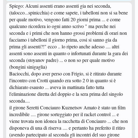
Spiego: Alcuni assenti erano assenti gia nei seconda,
(talocco...spinicchia) e come sapete, i tabelloni non si sa bene
per quale motivo, vengono fatti 20 giorni prima ... e come
qualcuno ricordera io ogni anno scrivo " ma perche nei
seconda e i primi che non hanno grossi problemi di orari non
facciamo i tabelloni il giorno prima, cosi si sanno gia da
prima gli assenti?!" ecco .. lo ripeto anche adesso .... altri
assenti sono assenti in quanto o infortunati durante la gara dei
seconda (stoyanov padre) ... o non so per quale motivo
(bongini sinigaglia)
Baciocchi, dopo aver perso con Frigio, si è ritirato durante
l'incontro con Crotti quando era sotto 2 0 in quanto si è
dichiarato esausto ... aveva in mattinata fatto tutta
l'eliminazione diretta del doppio e la sera prima del singolo
seconda....
il girone Seretti Conciauro Kuznetsov Amato è stato un film
incredibile .... girone sorteggiato per il racket control ... e
viene trovata non idonea la racchetta di Conciauro ... che non
disponeva di una di riserva .... e pertanto ha preferito il ritiro
(avendo partecipato al seconda gli incontri del suo girone