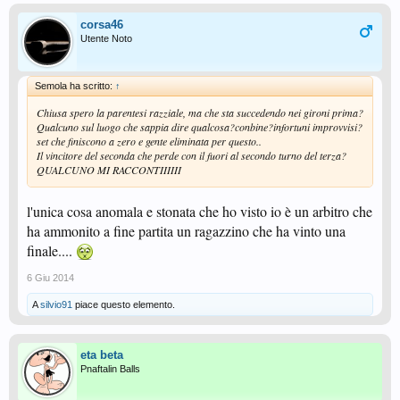
corsa46
Utente Noto
Semola ha scritto:
↑
Chiusa spero la parentesi razziale, ma che sta succedendo nei gironi prima?
Qualcuno sul luogo che sappia dire qualcosa?conbine?infortuni improvvisi?
set che finiscono a zero e gente eliminata per questo..
Il vincitore del seconda che perde con il fuori al secondo turno del terza?
QUALCUNO MI RACCONTIIIIII
l'unica cosa anomala e stonata che ho visto io è un arbitro che
ha ammonito a fine partita un ragazzino che ha vinto una
finale....
6 Giu 2014
A
silvio91
piace questo elemento.
eta beta
Pnaftalin Balls