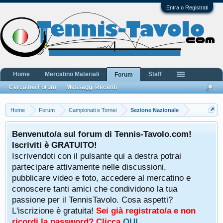
Entra o Registrati
Home
Mercatino Materiali
Staff
Forum
Cerca nei Forum
Messaggi Recenti
Home
Forum
Campionati e Tornei
Sezione Nazionale
Benvenuto/a sul forum di Tennis-Tavolo.com!
Iscriviti è GRATUITO!
Iscrivendoti con il pulsante qui a destra potrai
partecipare attivamente nelle discussioni,
pubblicare video e foto, accedere al mercatino e
conoscere tanti amici che condividono la tua
passione per il TennisTavolo. Cosa aspetti?
L'iscrizione è gratuita!
Sei già registrato/a e non
ricordi la password? Clicca
QUI
.