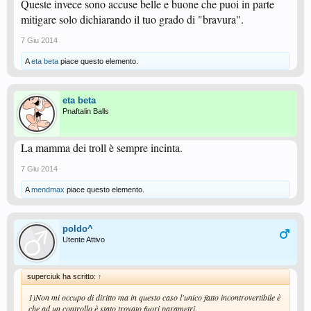
Queste invece sono accuse belle e buone che puoi in parte
mitigare solo dichiarando il tuo grado di "bravura".
7 Giu 2014
A
eta beta
piace questo elemento.
eta beta
Pnaftalin Balls
La mamma dei troll è sempre incinta.
7 Giu 2014
A
mendmax
piace questo elemento.
poldo^
Utente Attivo
superciuk ha scritto:
↑
1)Non mi occupo di diritto ma in questo caso l'unico fatto incontrovertibile è
che ad un controllo è stato trovato fuori parametri.