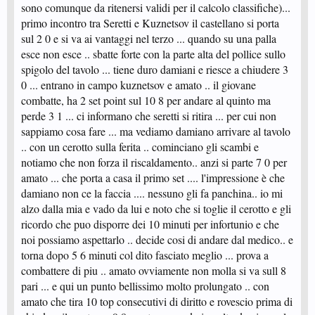
sono comunque da ritenersi validi per il calcolo classifiche)...
primo incontro tra Seretti e Kuznetsov il castellano si porta
sul 2 0 e si va ai vantaggi nel terzo ... quando su una palla
esce non esce .. sbatte forte con la parte alta del pollice sullo
spigolo del tavolo ... tiene duro damiani e riesce a chiudere 3
0 ... entrano in campo kuznetsov e amato .. il giovane
combatte, ha 2 set point sul 10 8 per andare al quinto ma
perde 3 1 ... ci informano che seretti si ritira ... per cui non
sappiamo cosa fare ... ma vediamo damiano arrivare al tavolo
.. con un cerotto sulla ferita .. cominciano gli scambi e
notiamo che non forza il riscaldamento.. anzi si parte 7 0 per
amato ... che porta a casa il primo set .... l'impressione è che
damiano non ce la faccia .... nessuno gli fa panchina.. io mi
alzo dalla mia e vado da lui e noto che si toglie il cerotto e gli
ricordo che puo disporre dei 10 minuti per infortunio e che
noi possiamo aspettarlo .. decide cosi di andare dal medico.. e
torna dopo 5 6 minuti col dito fasciato meglio ... prova a
combattere di piu .. amato ovviamente non molla si va sull 8
pari ... e qui un punto bellissimo molto prolungato .. con
amato che tira 10 top consecutivi di diritto e rovescio prima di