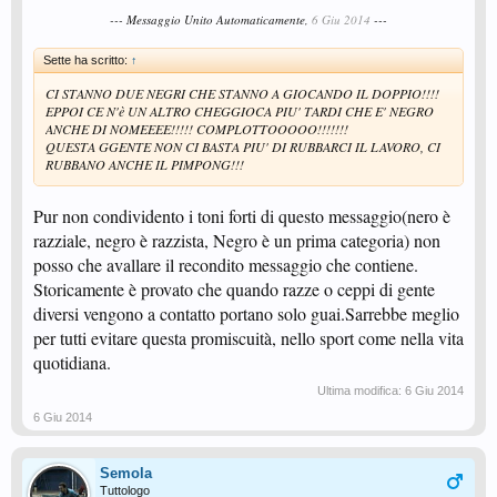
--- Messaggio Unito Automaticamente,
6 Giu 2014
---
Sette ha scritto:
↑
CI STANNO DUE NEGRI CHE STANNO A GIOCANDO IL DOPPIO!!!!
EPPOI CE N'è UN ALTRO CHEGGIOCA PIU' TARDI CHE E' NEGRO
ANCHE DI NOMEEEE!!!!! COMPLOTTOOOOO!!!!!!!
QUESTA GGENTE NON CI BASTA PIU' DI RUBBARCI IL LAVORO, CI
RUBBANO ANCHE IL PIMPONG!!!
Pur non condividento i toni forti di questo messaggio(nero è
razziale, negro è razzista, Negro è un prima categoria) non
posso che avallare il recondito messaggio che contiene.
Storicamente è provato che quando razze o ceppi di gente
diversi vengono a contatto portano solo guai.Sarrebbe meglio
per tutti evitare questa promiscuità, nello sport come nella vita
quotidiana.
Ultima modifica:
6 Giu 2014
6 Giu 2014
Semola
Tuttologo