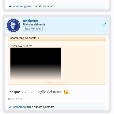
A
Boomerang
piace questo elemento.
nerdpong
Rivincita dei nerds
Staff Member
Boomerang ha scritto:
↑
FANTASTICO !!!
Clicca per espandere...
azz questo duo è meglio dei trettrè!
18 Ott 2012
Visualizza: http://youtu.be/YOE87g856k8
A
Boomerang
piace questo elemento.