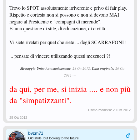
Trovo lo SPOT assolutamente irriverente e privo di fair play.
Rispetto e cortesia non si possono e non si devono MAI
negare al Presidente e "compagni di merende".
E' una questione di stile, di educazione, di civiltà.
Vi siete rivelati per quel che siete ... degli SCARRAFONI !
... pensate di vincere utilizzando questi mezzucci ?!
--- Messaggio Unito Automaticamente,
28 Ott 2012
, Data originale:
20 Ott
2012
---
da qui, per me, si inizia .... e non più
da "simpatizzanti".
Ultima modifica:
20 Ott 2012
28 Ott 2012
bvzm71
Old style, but looking to the future