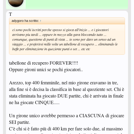
T
adygoro ha scritto:
↑
ci sono pochi iscritti perche spesso si gioca all'inizio ... e i giocatori
arrivano piu tardi ... oppure in mezzo alla gara bloccando tutto ...
comunque, questione di punti di vista ... io sono per dare un senso ad un
viaggio ... e preferirei mille volte un tabellone di recupero ... eliminando le
beffe per eliminazione in quoziente punti o set ... etc etc
tabellone di recupero FOREVER!!!!
Oppure gironi unici se pochi giocatori..
Arezzo, top 400 femminile, nel mio girone eravamo in tre,
alla fine si è decisa la classifica in base al quoziente set. Chi è
stata eliminata ha giocato DUE partite, chi è arrivata in finale
ne ha giocate CINQUE.....
Un girone unico avrebbe permesso a CIASCUNA di giocare
SEI partite.
C'è chi si è fatto più di 400 km per fare solo due, al massimo