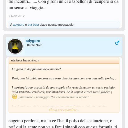
tre incontri........ Con gironi unici o tabelloni di recupero si da
un senso al viaggio...
7 Nov 2012
A
adygoro
e
eta beta
piace questo messaggio.
adygoro
Utente Noto
eta beta ha scritto:
↑
La gara di doppio non deve morire!
Però, perchè abbia ancora un senso deve tornare com'era una volta (imho) :
I punteggi sono acquisiti da una coppia che resta fissa per un certo periodo
(alla Panatta-Bertolucci) per intenderci. Se la coppia è "nei secoli fedele" (
) mantiene il punteggio "fin che morte non li separi".
Un doppio non deve essere una sommatoria di due qualità perchè due
Clicca per espandere...
singolaristi possono non essere due buoni doppisti.
eugenio perdona, ma tu ce l'hai il polso della situazione, o
Due doppisti affiatati tra loro valgono di più di due singolaristi messi
insieme da criteri di classifica (come si fa ora, anche ai C.I.Giovanili,
no? qui la gente non va a fare i singoli con questa formula, ti