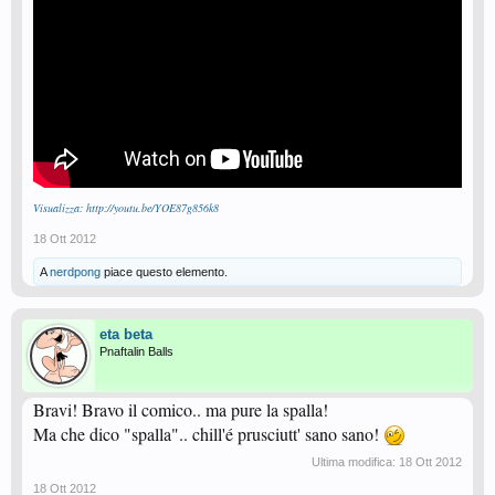
Visualizza: http://youtu.be/YOE87g856k8
18 Ott 2012
A
nerdpong
piace questo elemento.
eta beta
Pnaftalin Balls
Bravi! Bravo il comico.. ma pure la spalla!
Ma che dico "spalla".. chill'é prusciutt' sano sano!
Ultima modifica:
18 Ott 2012
18 Ott 2012