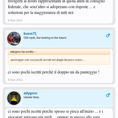
rivolgerti ai nostri rappresentanti in quota atleti in consiglio
federale, che senz'altro si adoperano con risposte ... e
soluzioni per la maggioranza di tutti noi
6 Nov 2012
bvzm71
Old style, but looking to the future
adygoro ha scritto:
↑
purtroppo con cosi pochi iscritti nei doppi ha poco senso ...
ci sono pochi iscritti perchè il doppio nn da punteggio !
6 Nov 2012
adygoro
Utente Noto
ci sono pochi iscritti perche spesso si gioca all'inizio ... e i
giocatori arrivano piu tardi ... oppure in mezzo alla gara