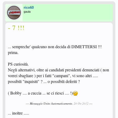
rico60
gaula
- 7 !!!
... sempreche' qualcuno non decida di DIMETTERSI !!!
prima.
PS curiosità.
Negli alternativi, oltre ai candidati presidenti denunciati ( non
vorrei sbagliare ) per i fatti "campani", vi sono altri .....
possibili "inquisiti" ? ... o possibili deferiti ?
( Bobby .... a cuccia ... se ci riesci .... !)
--- Messaggio Unito Automaticamente,
20 Ott 2012
---
... inoltre .....