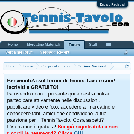
Entra o Registrati
Home
Mercatino Materiali
Staff
Forum
Cerca nei Forum
Messaggi Recenti
Home
Forum
Campionati e Tornei
Sezione Nazionale
Benvenuto/a sul forum di Tennis-Tavolo.com!
Iscriviti è GRATUITO!
Iscrivendoti con il pulsante qui a destra potrai
partecipare attivamente nelle discussioni,
pubblicare video e foto, accedere al mercatino e
conoscere tanti amici che condividono la tua
passione per il TennisTavolo. Cosa aspetti?
L'iscrizione è gratuita!
Sei già registrato/a e non
ricordi la password? Clicca
QUI
.