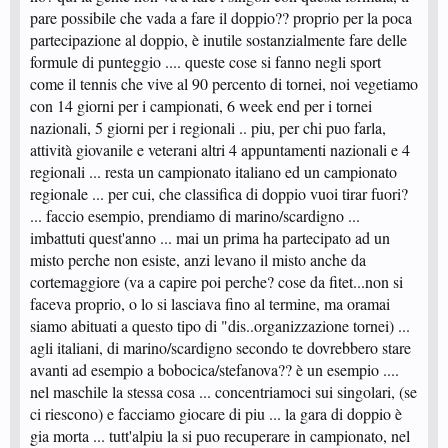
mettendo insieme due perfetti sconosciuti solo per interesse delle Società).
pare possibile che vada a fare il doppio?? proprio per la poca
Quindi, laddove possibile, reperire due date per fare due striplati di doppio e
partecipazione al doppio, è inutile sostanzialmente fare delle
con quei punti e con quelle coppie andare ai C.I.
formule di punteggio .... queste cose si fanno negli sport
come il tennis che vive al 90 percento di tornei, noi vegetiamo
Eta Beta dixit MMXII.
con 14 giorni per i campionati, 6 week end per i tornei
nazionali, 5 giorni per i regionali .. piu, per chi puo farla,
attività giovanile e veterani altri 4 appuntamenti nazionali e 4
regionali ... resta un campionato italiano ed un campionato
regionale ... per cui, che classifica di doppio vuoi tirar fuori?
... faccio esempio, prendiamo di marino/scardigno ...
imbattuti quest'anno ... mai un prima ha partecipato ad un
misto perche non esiste, anzi levano il misto anche da
cortemaggiore (va a capire poi perche? cose da fitet...non si
faceva proprio, o lo si lasciava fino al termine, ma oramai
siamo abituati a questo tipo di "dis..organizzazione tornei) ...
agli italiani, di marino/scardigno secondo te dovrebbero stare
avanti ad esempio a bobocica/stefanova?? è un esempio ....
nel maschile la stessa cosa ... concentriamoci sui singolari, (se
ci riescono) e facciamo giocare di piu ... la gara di doppio è
gia morta ... tutt'alpiu la si puo recuperare in campionato, nel