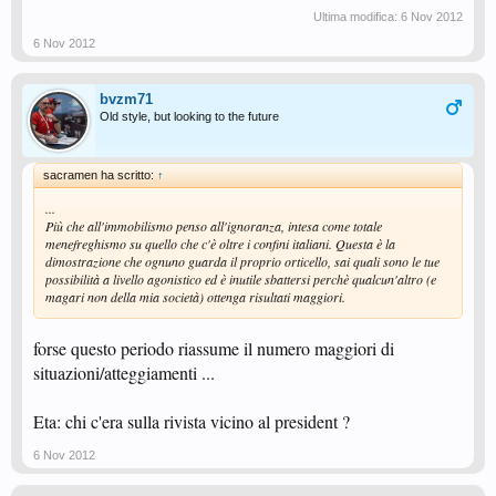
Ultima modifica:
6 Nov 2012
6 Nov 2012
bvzm71
Old style, but looking to the future
sacramen ha scritto:
↑
...
Più che all'immobilismo penso all'ignoranza, intesa come totale
menefreghismo su quello che c'è oltre i confini italiani. Questa è la
dimostrazione che ognuno guarda il proprio orticello, sai quali sono le tue
possibilità a livello agonistico ed è inutile sbattersi perchè qualcun'altro (e
magari non della mia società) ottenga risultati maggiori.
forse questo periodo riassume il numero maggiori di
situazioni/atteggiamenti ...
Eta: chi c'era sulla rivista vicino al president ?
6 Nov 2012