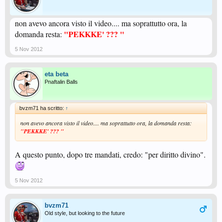
non avevo ancora visto il video.... ma soprattutto ora, la
"PEKKKE' ??? "
domanda resta:
5 Nov 2012
eta beta
Pnaftalin Balls
bvzm71 ha scritto:
↑
non avevo ancora visto il video.... ma soprattutto ora, la domanda resta:
"PEKKKE' ??? "
A questo punto, dopo tre mandati, credo: "per diritto divino".
5 Nov 2012
bvzm71
Old style, but looking to the future