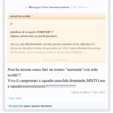
bobocica/stefanova?? è un esempio .... nel maschile la stessa cosa ...
concentriamoci sui singolari, (se ci riescono) e facciamo giocare di piu ... la
--- Messaggio Unito Automaticamente,
7 Nov 2012
---
gara di doppio è gia morta ... tutt'alpiu la si puo recuperare in campionato,
nel caso in cui, tutti i campionati, dalla A1 alla D3, giocano con
record ha scritto:
↑
miniswaitlyng piu doppio sul 3 a 3 ....
T
tabellone di recupero FOREVER!!!!
Oppure gironi unici se pochi giocatori..
Arezzo, top 400 femminile, nel mio girone eravamo in tre, alla fine si è
decisa la classifica in base al quoziente set. Chi è stata eliminata ha giocato
DUE partite, chi è arrivata in finale ne ha giocate CINQUE.....
Clicca per espandere...
Un girone unico avrebbe permesso a CIASCUNA di giocare SEI partite.
C'è chi si è fatto più di 400 km per fare solo due, al massimo tre
incontri........ Con gironi unici o tabelloni di recupero si da un senso al
Non ha nessun senso fare un torneo "nazionale"con sette
viaggio...
iscritti!!!
Viva il campionato a squadre,maschile,femminile,MISTO,ma
a squadreeeeeeeeeeeeee!!!!!!!!!!!!!!!!!!!!!!!!
Ultima modifica:
7 Nov 2012
7 Nov 2012
A
superciuk
piace questo elemento.