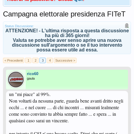
Campagna elettorale presidenza FITeT
Status Discussione:
ATTENZIONE! - L'ultima risposta a questa discussione
ha più di 365 giorni!
Valuta se potrebbe aver senso aprire una nuova
discussione sull'argomento o se il tuo intervento
possa essere utile ad essa.
< Precedenti
1
2
3
4
Successive >
rico60
gaula
un "mi piace" al 99%.
Non voltarti da nessuna parte, guarda bene avanti dritto negli
occhi ... e nel cuore .... di chi incontri ... misurati lealmente
come sono convinto tu abbia sempre fatto ... e spera ... in
qualsiasi caso sarai un vincente.
per intanto il CSI e' una buona scelta. Direi che mi avete (