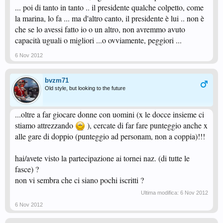
... poi di tanto in tanto .. il presidente qualche colpetto, come
la marina, lo fa ... ma d'altro canto, il presidente è lui .. non è
che se lo avessi fatto io o un altro, non avremmo avuto
capacità uguali o migliori ...o ovviamente, peggiori ...
6 Nov 2012
bvzm71
Old style, but looking to the future
...oltre a far giocare donne con uomini (x le docce insieme ci
stiamo attrezzando
), cercate di far fare punteggio anche x
alle gare di doppio (punteggio ad personam, non a coppia)!!!
hai/avete visto la partecipazione ai tornei naz. (di tutte le
fasce) ?
non vi sembra che ci siano pochi iscritti ?
Ultima modifica:
6 Nov 2012
6 Nov 2012