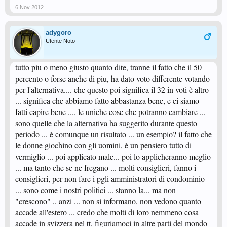
6 Nov 2012
adygoro
Utente Noto
tutto piu o meno giusto quanto dite, tranne il fatto che il 50
percento o forse anche di piu, ha dato voto differente votando
per l'alternativa.... che questo poi significa il 32 in voti è altro
... significa che abbiamo fatto abbastanza bene, e ci siamo
fatti capire bene .... le uniche cose che potranno cambiare ...
sono quelle che la alternativa ha suggerito durante questo
periodo ... è comunque un risultato ... un esempio? il fatto che
le donne giochino con gli uomini, è un pensiero tutto di
vermiglio ... poi applicato male... poi lo applicheranno meglio
... ma tanto che se ne fregano ... molti consiglieri, fanno i
consiglieri, per non fare i pgli amministratori di condominio
... sono come i nostri politici ... stanno la... ma non
"crescono" .. anzi ... non si informano, non vedono quanto
accade all'estero ... credo che molti di loro nemmeno cosa
accade in svizzera nel tt, figuriamoci in altre parti del mondo