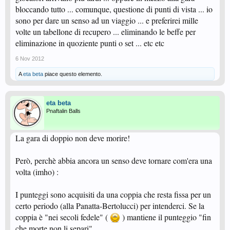
bloccando tutto ... comunque, questione di punti di vista ... io
sono per dare un senso ad un viaggio ... e preferirei mille
volte un tabellone di recupero ... eliminando le beffe per
eliminazione in quoziente punti o set ... etc etc
6 Nov 2012
A
eta beta
piace questo elemento.
eta beta
Pnaftalin Balls
La gara di doppio non deve morire!
Però, perchè abbia ancora un senso deve tornare com'era una
volta (imho) :
I punteggi sono acquisiti da una coppia che resta fissa per un
certo periodo (alla Panatta-Bertolucci) per intenderci. Se la
coppia è "nei secoli fedele" (
) mantiene il punteggio "fin
che morte non li separi".