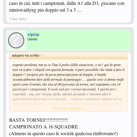
caso in cui, tutti i campionati, dalla A1 alla D3, giocano con
miniswaitlyng piu doppio sul 3 a 3 ....
7 Nov 2012
zipzip
Utente
adygoro ha scritto:
↑
eugenio perdona, ma tu ce l'hai il polso della situazione, o no? qui la gente
non va a fare i singoli con questa formula, ti pare possibile che vada a fare il
doppio?? proprio per la poca partecipazione al doppio, è inutile
sostanzialmente fare delle formule di punteggio .... queste cose si fanno negli
sport come il tennis che vive al 90 percento di tornei, noi vegetiamo con 14
giorni per i campionati, 6 week end per i tornei nazionali, 5 giorni per i
regionali .. piu, per chi puo farla, attività giovanile e veterani altri 4
appuntamenti nazionali e 4 regionali ... resta un campionato italiano ed un
campionato regionale ... per cui, che classifica di doppio vuoi tirar fuori? ...
Clicca per espandere...
faccio esempio, prendiamo di marino/scardigno ... imbattuti quest'anno ...
mai un prima ha partecipato ad un misto perche non esiste, anzi levano il
misto anche da cortemaggiore (va a capire poi perche? cose da fitet...non si
BASTA TORNEI!!!!!!!!!!!!!!!
faceva proprio, o lo si lasciava fino al termine, ma oramai siamo abituati a
CAMPIONATO A 16 SQUADRE .
questo tipo di "dis..organizzazione tornei) ... agli italiani, di
(Almeno in questo caso le società qualcosa rimborsano!)
marino/scardigno secondo te dovrebbero stare avanti ad esempio a