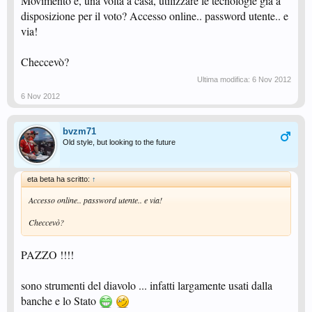
Movimento e, una volta a casa, utilizzare le tecnologie già a
disposizione per il voto? Accesso online.. password utente.. e
via!
Checcevò?
Ultima modifica:
6 Nov 2012
6 Nov 2012
bvzm71
Old style, but looking to the future
eta beta ha scritto:
↑
Accesso online.. password utente.. e via!
Checcevò?
PAZZO !!!!
sono strumenti del diavolo ... infatti largamente usati dalla
banche e lo Stato