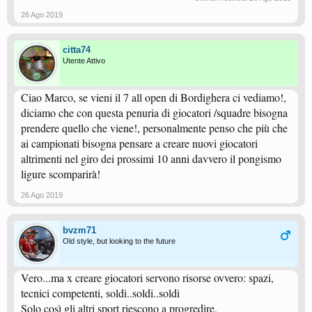
26 Ago 2019
citta74
Utente Attivo
Ciao Marco, se vieni il 7 all open di Bordighera ci vediamo!,
diciamo che con questa penuria di giocatori /squadre bisogna
prendere quello che viene!, personalmente penso che più che
ai campionati bisogna pensare a creare nuovi giocatori
altrimenti nel giro dei prossimi 10 anni davvero il pongismo
ligure scomparirà!
26 Ago 2019
bvzm71
Old style, but looking to the future
Vero...ma x creare giocatori servono risorse ovvero: spazi,
tecnici competenti, soldi..soldi..soldi
Solo così gli altri sport riescono a progredire.