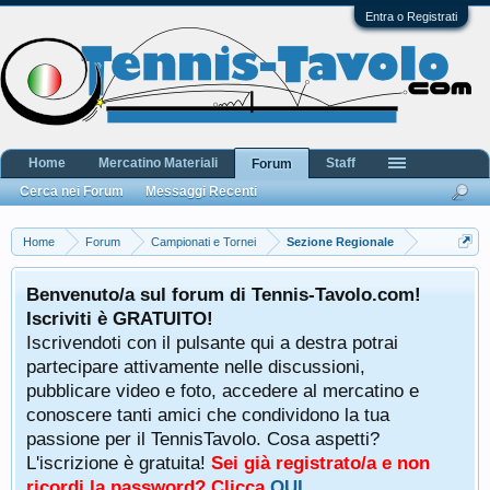
Entra o Registrati
Home
Mercatino Materiali
Staff
Forum
Cerca nei Forum
Messaggi Recenti
Home
Forum
Campionati e Tornei
Sezione Regionale
Benvenuto/a sul forum di Tennis-Tavolo.com!
Iscriviti è GRATUITO!
Iscrivendoti con il pulsante qui a destra potrai
partecipare attivamente nelle discussioni,
pubblicare video e foto, accedere al mercatino e
conoscere tanti amici che condividono la tua
passione per il TennisTavolo. Cosa aspetti?
L'iscrizione è gratuita!
Sei già registrato/a e non
ricordi la password? Clicca
QUI
.