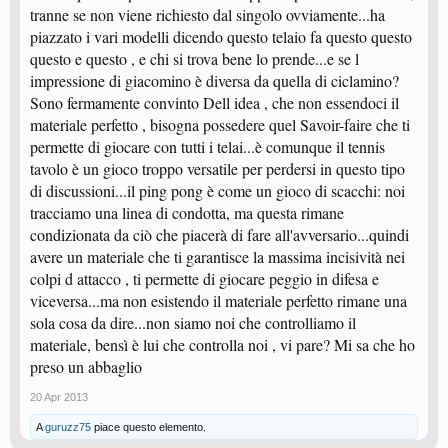
tranne se non viene richiesto dal singolo ovviamente...ha
piazzato i vari modelli dicendo questo telaio fa questo questo
questo e questo , e chi si trova bene lo prende...e se l
impressione di giacomino è diversa da quella di ciclamino?
Sono fermamente convinto Dell idea , che non essendoci il
materiale perfetto , bisogna possedere quel Savoir-faire che ti
permette di giocare con tutti i telai...è comunque il tennis
tavolo è un gioco troppo versatile per perdersi in questo tipo
di discussioni...il ping pong è come un gioco di scacchi: noi
tracciamo una linea di condotta, ma questa rimane
condizionata da ciò che piacerà di fare all'avversario...quindi
avere un materiale che ti garantisce la massima incisività nei
colpi d attacco , ti permette di giocare peggio in difesa e
viceversa...ma non esistendo il materiale perfetto rimane una
sola cosa da dire...non siamo noi che controlliamo il
materiale, bensì è lui che controlla noi , vi pare? Mi sa che ho
preso un abbaglio
20 Apr 2013
A
guruzz75
piace questo elemento.