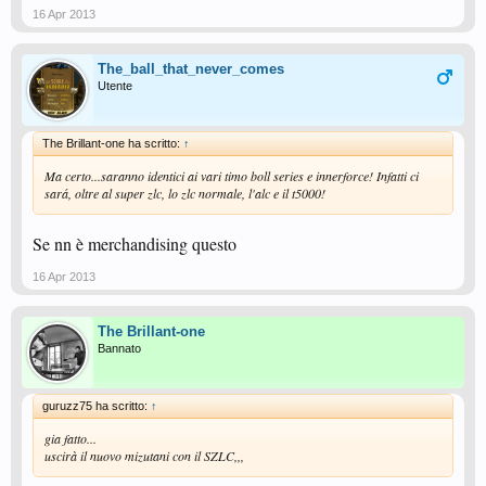
16 Apr 2013
The_ball_that_never_comes
Utente
The Brillant-one ha scritto:
↑
Ma certo...saranno identici ai vari timo boll series e innerforce! Infatti ci
sará, oltre al super zlc, lo zlc normale, l'alc e il t5000!
Se nn è merchandising questo
16 Apr 2013
The Brillant-one
Bannato
guruzz75 ha scritto:
↑
gia fatto...
uscirà il nuovo mizutani con il SZLC,,,