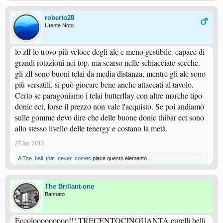
roberto28
Utente Noto
lo zlf lo trovo più veloce degli alc e meno gestibile. capace di
grandi rotazioni nei top. ma scarso nelle schiacciate secche.
gli zlf sono buoni telai da media distanza, mentre gli alc sono
più versatili, si può giocare bene anche attaccati al tavolo.
Certo se paragoniamo i telai butterflay con altre marche tipo
donic ect, forse il prezzo non vale l'acquisto. Se poi andiamo
sulle gomme devo dire che delle buone donic thibar ect sono
allo stesso livello delle tenergy e costano la metà.
27 Apr 2013
A
The_ball_that_never_comes
piace questo elemento.
The Brillant-one
Bannato
Eccolooooooooo!!! TRECENTOCINQUANTA eurelli belli