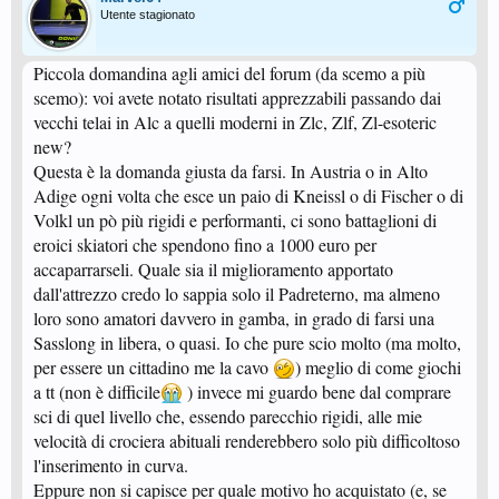
Utente stagionato
Piccola domandina agli amici del forum (da scemo a più
scemo): voi avete notato risultati apprezzabili passando dai
vecchi telai in Alc a quelli moderni in Zlc, Zlf, Zl-esoteric
new?
Questa è la domanda giusta da farsi. In Austria o in Alto
Adige ogni volta che esce un paio di Kneissl o di Fischer o di
Volkl un pò più rigidi e performanti, ci sono battaglioni di
eroici skiatori che spendono fino a 1000 euro per
accaparrarseli. Quale sia il miglioramento apportato
dall'attrezzo credo lo sappia solo il Padreterno, ma almeno
loro sono amatori davvero in gamba, in grado di farsi una
Sasslong in libera, o quasi. Io che pure scio molto (ma molto,
per essere un cittadino me la cavo
) meglio di come giochi
a tt (non è difficile
) invece mi guardo bene dal comprare
sci di quel livello che, essendo parecchio rigidi, alle mie
velocità di crociera abituali renderebbero solo più difficoltoso
l'inserimento in curva.
Eppure non si capisce per quale motivo ho acquistato (e, se