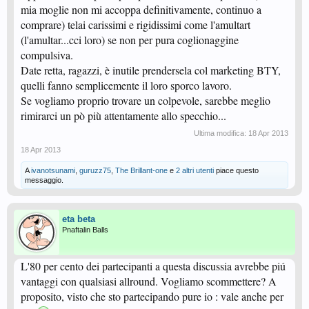
mia moglie non mi accoppa definitivamente, continuo a
comprare) telai carissimi e rigidissimi come l'amultart
(l'amultar...cci loro) se non per pura coglionaggine
compulsiva.
Date retta, ragazzi, è inutile prendersela col marketing BTY,
quelli fanno semplicemente il loro sporco lavoro.
Se vogliamo proprio trovare un colpevole, sarebbe meglio
rimirarci un pò più attentamente allo specchio...
Ultima modifica:
18 Apr 2013
18 Apr 2013
A
ivanotsunami
,
guruzz75
,
The Brillant-one
e
2 altri utenti
piace questo
messaggio.
eta beta
Pnaftalin Balls
L'80 per cento dei partecipanti a questa discussia avrebbe piú
vantaggi con qualsiasi allround. Vogliamo scommettere? A
proposito, visto che sto partecipando pure io : vale anche per