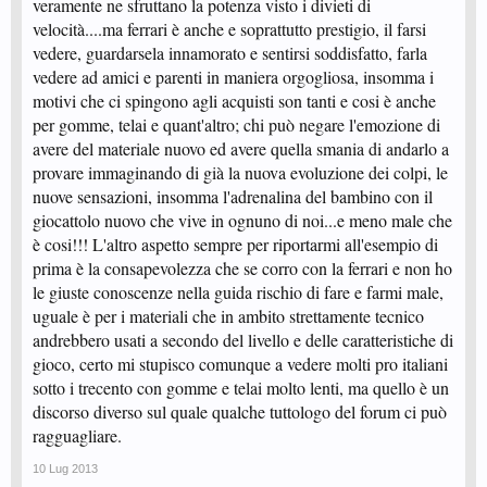
veramente ne sfruttano la potenza visto i divieti di
velocità....ma ferrari è anche e soprattutto prestigio, il farsi
vedere, guardarsela innamorato e sentirsi soddisfatto, farla
vedere ad amici e parenti in maniera orgogliosa, insomma i
motivi che ci spingono agli acquisti son tanti e cosi è anche
per gomme, telai e quant'altro; chi può negare l'emozione di
avere del materiale nuovo ed avere quella smania di andarlo a
provare immaginando di già la nuova evoluzione dei colpi, le
nuove sensazioni, insomma l'adrenalina del bambino con il
giocattolo nuovo che vive in ognuno di noi...e meno male che
è cosi!!! L'altro aspetto sempre per riportarmi all'esempio di
prima è la consapevolezza che se corro con la ferrari e non ho
le giuste conoscenze nella guida rischio di fare e farmi male,
uguale è per i materiali che in ambito strettamente tecnico
andrebbero usati a secondo del livello e delle caratteristiche di
gioco, certo mi stupisco comunque a vedere molti pro italiani
sotto i trecento con gomme e telai molto lenti, ma quello è un
discorso diverso sul quale qualche tuttologo del forum ci può
ragguagliare.
10 Lug 2013