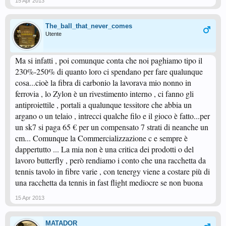
15 Apr 2013
The_ball_that_never_comes
Utente
Ma si infatti , poi comunque conta che noi paghiamo tipo il
230%-250% di quanto loro ci spendano per fare qualunque
cosa...cioè la fibra di carbonio la lavorava mio nonno in
ferrovia , lo Zylon è un rivestimento interno , ci fanno gli
antiproiettile , portali a qualunque tessitore che abbia un
argano o un telaio , intrecci qualche filo e il gioco è fatto...per
un sk7 si paga 65 € per un compensato 7 strati di neanche un
cm... Comunque la Commercializzazione c e sempre è
dappertutto ... La mia non è una critica dei prodotti o del
lavoro butterfly , però rendiamo i conto che una racchetta da
tennis tavolo in fibre varie , con tenergy viene a costare più di
una racchetta da tennis in fast flight mediocre se non buona
15 Apr 2013
MATADOR