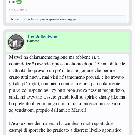
me
18 Apr 2013
A
guruzz75
e
li-ning
piace questo messaggio.
The Brillant-one
Bannato
Marvel ha chiaramente ragione ma (ebbene sì, ti
contraddico!!) avendo ripreso a ottobre dopo 15 anni di totale
inattività, ho provato un po' di telai e gomme che per me
erano tutti nuovi, mai visti né tantomeno provati, e ho trovato
gli alc più rigidi, con meno controllo e non particolarmente
più veloci rispetto agli zylon!! Non avevo nessun pregiudizio,
anzi...mi avevano tessuto grandi lodi su spirit e zhang jike ma
ho preferito di gran lunga il mio molto più economico xiom
zq vendutomi proprio dall'amico Marvel!!
L'evoluzione dei materiali ha cambiato molti sport; due
esempi di sport che ho praticato a discreto livello agonistico: