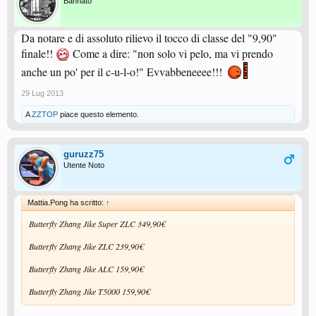
Bannato
Da notare e di assoluto rilievo il tocco di classe del "9,90"
finale!!
Come a dire: "non solo vi pelo, ma vi prendo
anche un po' per il c-u-l-o!" Evvabbeneeee!!!
29 Lug 2013
A
ZZTOP
piace questo elemento.
guruzz75
Utente Noto
Mattia.Pong ha scritto:
↑
Butterfly Zhang Jike Super ZLC 349,90€
Butterfly Zhang Jike ZLC 239,90€
Butterfly Zhang Jike ALC 159,90€
Butterfly Zhang Jike T5000 159,90€