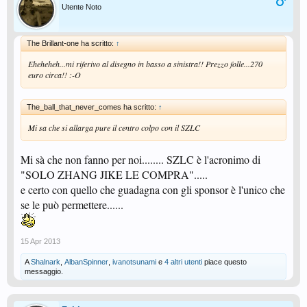
Utente Noto
The Brillant-one ha scritto:
↑
Eheheheh...mi riferivo al disegno in basso a sinistra!! Prezzo folle...270
euro circa!! :-O
The_ball_that_never_comes ha scritto:
↑
Mi sa che si allarga pure il centro colpo con il SZLC
Mi sà che non fanno per noi........ SZLC è l'acronimo di
"SOLO ZHANG JIKE LE COMPRA".....
e certo con quello che guadagna con gli sponsor è l'unico che
se le può permettere......
15 Apr 2013
A
Shalnark
,
AlbanSpinner
,
ivanotsunami
e
4 altri utenti
piace questo
messaggio.