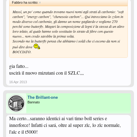
Fabbro ha scritto:
↑
Massì, un po' come quando trovano nuovi nomi agli strati di carbonio: "soft
carbon", "energy carbon", "chenesoio carbon"... Qui intrecciano lo zylon in
modo diverso col carbonio, gli danno un nome gagliardo e vogliono 270
perchè sono butterfly. Magari la composizione di legni è la stessa di un altro
loro telaio, al quale hanno solo sostituito lo strato di fibre con questo
nuovo... non credo sarebbe la prima volta.
Secondo me la butterfly pensa che abbiamo i soldi che ci escono da non si
può dire dove
BOCCIATO.
gia fatto...
uscirà il nuovo mizutani con il SZLC,,,
16 Apr 2013
The Brillant-one
Bannato
Ma certo...saranno identici ai vari timo boll series e
innerforce! Infatti ci sará, oltre al super zlc, lo zlc normale,
l'alc e il t5000!