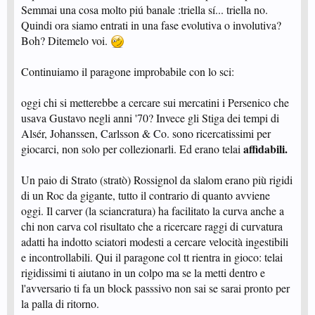
Semmai una cosa molto piú banale :triella sí... triella no.
Quindi ora siamo entrati in una fase evolutiva o involutiva?
Boh? Ditemelo voi.
Continuiamo il paragone improbabile con lo sci:
oggi chi si metterebbe a cercare sui mercatini i Persenico che
usava Gustavo negli anni '70? Invece gli Stiga dei tempi di
Alsér, Johanssen, Carlsson & Co. sono ricercatissimi per
affidabili.
giocarci, non solo per collezionarli. Ed erano telai
Un paio di Strato (stratò) Rossignol da slalom erano più rigidi
di un Roc da gigante, tutto il contrario di quanto avviene
oggi. Il carver (la sciancratura) ha facilitato la curva anche a
chi non carva col risultato che a ricercare raggi di curvatura
adatti ha indotto sciatori modesti a cercare velocità ingestibili
e incontrollabili. Qui il paragone col tt rientra in gioco: telai
rigidissimi ti aiutano in un colpo ma se la metti dentro e
l'avversario ti fa un block passsivo non sai se sarai pronto per
la palla di ritorno.