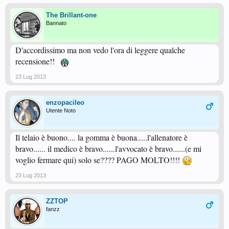
The Brillant-one
Bannato
D'accordissimo ma non vedo l'ora di leggere qualche
recensione!!
23 Lug 2013
enzopacileo
Utente Noto
Il telaio è buono.... la gomma è buona.....l'allenatore è
bravo...... il medico è bravo......l'avvocato è bravo......(e mi
voglio fermare qui) solo se???? PAGO MOLTO!!!!
23 Lug 2013
ZZTOP
fanzz