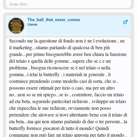
19 Apr 2013
The_ball_that_never_comes
Utente
Secondo me la questione di fondo non è ne l evoluzione , ne
il marketing...stiamo parlando di qualcosa di ben più
grande...per primo bisognerebbe avere ben chiara la funzione
del telaio e quella delle gomme...sapere che se c e un
problema , bisogna riconoscere se è nel telaio o nella
gomma...i telai la butterfly , i materiali in generale , li
costruisce prendendo come modello casi di sorta, che si ,
possono essere ottimali per tizio o caio, ma per un altro
no...non so se mi spiego...se io , costruttore, faccio un telaio
ad eta beta, seguendo particolari richieste , sviluppo un telaio
che rispecchia le sue richieste, ovviamente non posso
pretendere che alewave si trovi altrettanto bene con il telaio di
eta beta...ma qui non stiamo parlando di due o tre persone...la
butterfly fornisce giocatori di tutto il mondo! Quindi
comunque non può fare un telaio apposta per tutto il mondo ,