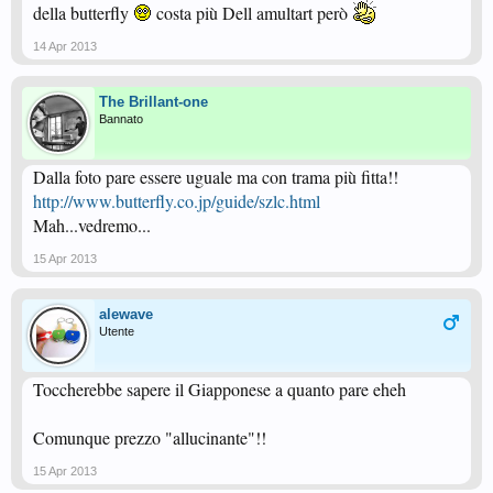
della butterfly
costa più Dell amultart però
14 Apr 2013
The Brillant-one
Bannato
Dalla foto pare essere uguale ma con trama più fitta!!
http://www.butterfly.co.jp/guide/szlc.html
Mah...vedremo...
15 Apr 2013
alewave
Utente
Toccherebbe sapere il Giapponese a quanto pare eheh
Comunque prezzo "allucinante"!!
15 Apr 2013