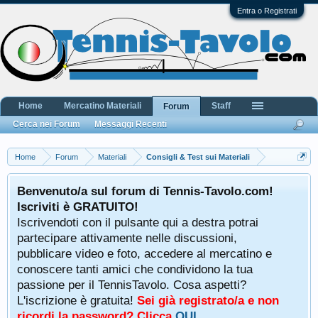
Entra o Registrati
Home
Mercatino Materiali
Staff
Forum
Cerca nei Forum
Messaggi Recenti
Home
Forum
Materiali
Consigli & Test sui Materiali
Benvenuto/a sul forum di Tennis-Tavolo.com!
Iscriviti è GRATUITO!
Iscrivendoti con il pulsante qui a destra potrai
partecipare attivamente nelle discussioni,
pubblicare video e foto, accedere al mercatino e
conoscere tanti amici che condividono la tua
passione per il TennisTavolo. Cosa aspetti?
L'iscrizione è gratuita!
Sei già registrato/a e non
ricordi la password? Clicca
QUI
.