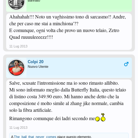
Bannato
Ahahahah!!! Noto un vaghissimo tono di sarcasmo!! Andre,
che per caso me stai a minchiona'??
E comunque, ogni volta che provo un nuovo telaio, Zetro
Quad ruuuuleeeezz!!!!
11 Lug 2013
Colpi 20
Nuovo Utente
Salve, scusate l'intromissione ma io sono rimasto allibito.
Mi sono informato meglio dalla Butterfly Italia, questo telaio
di listino costa 349.90 euro. Mi hanno anche detto che la
composizione é molto simile al zhang jike normale, cambia
solo la fibra artificiale.
Rimangono comunque dei ladri secondo me
11 Lug 2013
A
The_ball_that_never_comes
piace questo elemento.