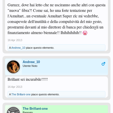
Guruzz, dove hai letto che ne usciranno anche altri con questa
"nuova" fibra?! Come sai, ho una forte tentazione per
l'Amultart...un eventuale Amultart Super zlc mi vedrebbe,
consapevole dell'inutilità e della compulsività del mio gesto,
prostrarmi davanti al mio direttore di banca per chiedergli un
finanziamento almeno biennale!! Ihihihihihih!!
16 Apr 2013
A
Andrew_10
piace questo elemento.
Andrew_10
Utente Noto
Brillant sei incurabile!!!!!
16 Apr 2013
A
The Brillant-one
piace questo elemento.
The Brillant-one
Bannato