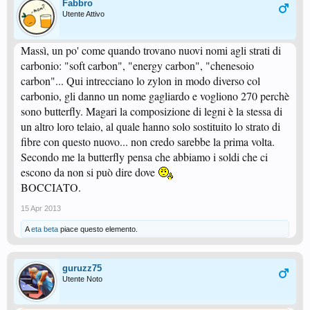
Fabbro
Utente Attivo
Massì, un po' come quando trovano nuovi nomi agli strati di
carbonio: "soft carbon", "energy carbon", "chenesoio
carbon"... Qui intrecciano lo zylon in modo diverso col
carbonio, gli danno un nome gagliardo e vogliono 270 perchè
sono butterfly. Magari la composizione di legni è la stessa di
un altro loro telaio, al quale hanno solo sostituito lo strato di
fibre con questo nuovo... non credo sarebbe la prima volta.
Secondo me la butterfly pensa che abbiamo i soldi che ci
escono da non si può dire dove
BOCCIATO.
15 Apr 2013
A
eta beta
piace questo elemento.
guruzz75
Utente Noto