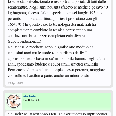
lo sci è stato rivoluzionato e reso più alla portata di tutti dalle
sciancrature. Negli anni novanta (facevo le medie e pesavo 40
kg bagnato) facevo slalom speciale con sci lunghi 195cm e
pesantissimi, ora addirittura gli stessi pro sciano con gli
165/170!! In questo caso la tecnologia dei materiali ha
completamente cambiato la tecnica permettendo una
conduzione dell'attrezzo completamente diversa
(superconduzione...)
Nel tennis le racchette sono in grafite alto modulo da
tantissimi anni ma le corde (qui parliamo da livelli di
agonismo medio-bassi in su) in monofilo hanno, negli ultimi
anni, spodestato budello e i suoi simili sintetici (multifili).
Permettono durate più che doppie, stessa potenza, maggiore
controllo e, Luxilon a parte, anche un minor costo!
19 Apr 2013
eta beta
Pnaftalin Balls
e quindi? nel tt non sono i telai ad aver impresso input tecnici.