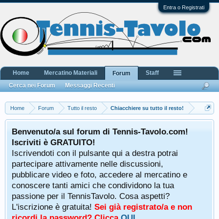
Entra o Registrati
Home
Mercatino Materiali
Staff
Forum
Cerca nei Forum
Messaggi Recenti
Home
Forum
Tutto il resto
Chiacchiere su tutto il resto!
Benvenuto/a sul forum di Tennis-Tavolo.com!
Iscriviti è GRATUITO!
Iscrivendoti con il pulsante qui a destra potrai
partecipare attivamente nelle discussioni,
pubblicare video e foto, accedere al mercatino e
conoscere tanti amici che condividono la tua
passione per il TennisTavolo. Cosa aspetti?
L'iscrizione è gratuita!
Sei già registrato/a e non
ricordi la password? Clicca
QUI
.