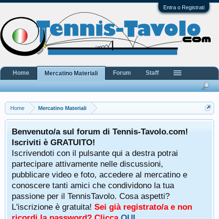
Entra o Registrati
Home
Forum
Staff
Mercatino Materiali
Home
Mercatino Materiali
Benvenuto/a sul forum di Tennis-Tavolo.com!
Iscriviti è GRATUITO!
Iscrivendoti con il pulsante qui a destra potrai
partecipare attivamente nelle discussioni,
pubblicare video e foto, accedere al mercatino e
conoscere tanti amici che condividono la tua
passione per il TennisTavolo. Cosa aspetti?
L'iscrizione è gratuita!
Sei già registrato/a e non
ricordi la password? Clicca
QUI
.