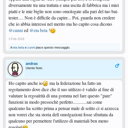
diversamente tra una trattata e una uscita di fabbrica ma i miei
piatti e le mie biglie non sono omologate alla pari del tuo bat-
tester..... Non è difficile da capire... Poi, guarda non credere
che io abbia interessi nel merito ma ho capito cosa dicono
@cunni
ed
@eta beta
!
3 Feb 2018
A
eta beta
e
cunni
piace questo messaggio.
andras
Utente Noto
Ho capito anche io
ma la federazione ha fatto un
regolamento dove dice che il suo utilizzo è valido al fine di
valutare la regoalrità di una gomma nel fare questo "pare"
funzioni in modo pressochè perfetto............sai come
qualcuno ha scritto prima a pensar male di solito ci si azzecca
non vorrei che sta storia dell omolgazioni fosse sfruttata da
qualcuno per permettere l'utilizzo di materiali ben meno
regolari