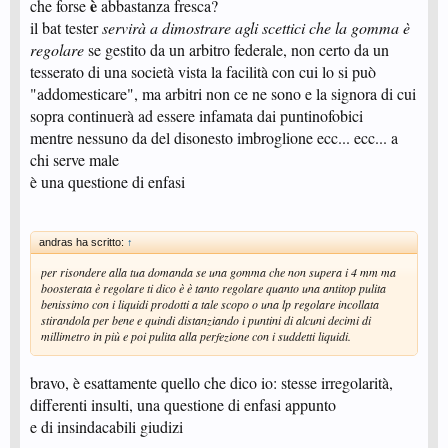
è
che forse
abbastanza fresca?
il bat tester
servirà a dimostrare agli scettici che la gomma è
regolare
se gestito da un arbitro federale, non certo da un
tesserato di una società vista la facilità con cui lo si può
"addomesticare", ma arbitri non ce ne sono e la signora di cui
sopra continuerà ad essere infamata dai puntinofobici
mentre nessuno da del disonesto imbroglione ecc... ecc... a
chi serve male
è una questione di enfasi
andras ha scritto:
↑
per risondere alla tua domanda se una gomma che non supera i 4 mm ma
boosterata è regolare ti dico è è tanto regolare quanto una antitop pulita
benissimo con i liquidi prodotti a tale scopo o una lp regolare incollata
stirandola per bene e quindi distanziando i puntini di alcuni decimi di
millimetro in più e poi pulita alla perfezione con i suddetti liquidi.
bravo, è esattamente quello che dico io: stesse irregolarità,
differenti insulti, una questione di enfasi appunto
e di insindacabili giudizi