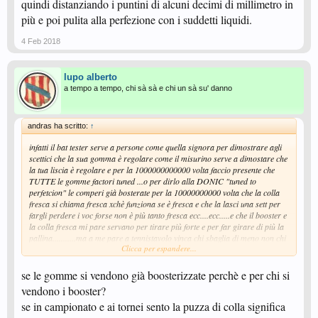
quindi distanziando i puntini di alcuni decimi di millimetro in
più e poi pulita alla perfezione con i suddetti liquidi.
4 Feb 2018
lupo alberto
a tempo a tempo, chi sà sà e chi un sà su' danno
andras ha scritto:
↑
infatti il bat tester serve a persone come quella signora per dimostrare agli
scettici che la sua gomma è regolare come il misurino serve a dimostare che
la tua liscia è regolare e per la 1000000000000 volta faccio presente che
TUTTE le gomme factori tuned ...o per dirlo alla DONIC "tuned to
perfetcion" le comperi già bosterate per la 10000000000 volta che la colla
fresca si chiama fresca xchè funziona se è fresca e che la lasci una sett per
fargli perdere i voc forse non è più tanto fresca ecc....ecc.....e che il booster e
la colla fresca mi pare servano per tirare più forte e per far girare di più la
pallina...........ma a me pare a tennistavolo vinca chi sbaglia di meno non chi
Clicca per espandere...
tira più forte........ a poi ricordo che ultimamente sembra che il problema per
le LP era che le palline nuove non girano abbastanza e che quindi
se le gomme si vendono già boosterizzate perchè e per chi si
dovrebbero girare di più......
sai che alla fine il
consiglio che mi hanno dato anni fà quando mi lamentavo delle lp tarocche
vendono i booster?
non era così sbagliato
se in campionato e ai tornei sento la puzza di colla significa