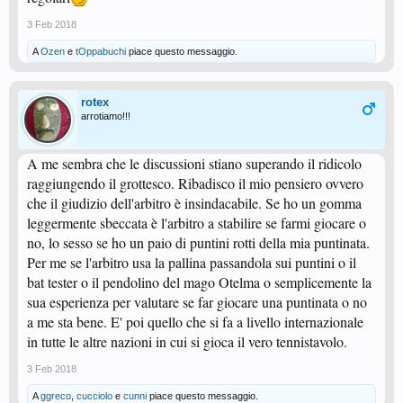
3 Feb 2018
A
Ozen
e
tOppabuchi
piace questo messaggio.
rotex
arrotiamo!!!
A me sembra che le discussioni stiano superando il ridicolo
raggiungendo il grottesco. Ribadisco il mio pensiero ovvero
che il giudizio dell'arbitro è insindacabile. Se ho un gomma
leggermente sbeccata è l'arbitro a stabilire se farmi giocare o
no, lo sesso se ho un paio di puntini rotti della mia puntinata.
Per me se l'arbitro usa la pallina passandola sui puntini o il
bat tester o il pendolino del mago Otelma o semplicemente la
sua esperienza per valutare se far giocare una puntinata o no
a me sta bene. E' poi quello che si fa a livello internazionale
in tutte le altre nazioni in cui si gioca il vero tennistavolo.
3 Feb 2018
A
ggreco
,
cucciolo
e
cunni
piace questo messaggio.