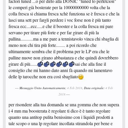
factori tuned ...o per dirlo alla DONIC "tuned to perfetcion"
le comperi già bosterate per la 10000000000 volta che la
colla fresca si chiama fresca xchè funziona se è fresca e che la
lasci una sett per fargli perdere i voc forse non è più tanto
fresca ecc....ecc.....e che il booster e la colla fresca mi pare
servano per tirare più forte e per far girare di più la
pallina...........ma a me pare a tennistavolo vinca chi sbaglia di
meno non chi tira più forte........ a poi ricordo che
ultimamente sembra che il problema per le LP era che le
palline nuove non girano abbastanza e che quindi dovrebbero
girare di più......
sai che alla fine il
consiglio che mi hanno dato anni fà quando mi lamentavo
delle lp tarocche non era così sbagliato
--- Messaggio Unito Automaticamente,
4 Feb 2018
, Data originale:
4 Feb
2018
---
per risondere alla tua domanda se una gomma che non supera
i 4 mm ma boosterata è regolare ti dico è è tanto regolare
quanto una antitop pulita benissimo con i liquidi prodotti a
tale scopo o una lp regolare incollata stirandola per bene e