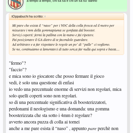
a tempo a tempo, chi sà sà e chi un sà su' danno
tOppabuchi ha scritto:
↑
Mi pare che esista il “naso” per i VOC della colla fresca ed il metro per
misurare i mm della gommapiuma se gonfiata dal booster.
Servizi coperti: fermi la pallina con la mano e fai ripetere.
Fai posizionare il GA dietro di te facendolo guardare.
Ad arbitrare e a far rispettare le regole un po’ di “palle” ci vogliono.
Se no, continuiamo a lamentarci di tutto senza far nulla qui sopra e basta....
"fermo"?
"faccio"?
e mica sono io giocatore che posso fermare il gioco
vedi, è solo una questione di enfasi
io vedo una percentuale enorme di servizi non regolari, mica
solo quelli coperti sono non regolari.
so di una percentuale significativa di boosterizzatori,
perdonami il neologismo e una domanda: una gomma
boosterizzata che sta sotto i 4mm è regolare?
avverto ancora puzza di colla ai tornei
anche a me pare esista il “naso” , appunto
pare
perchè non