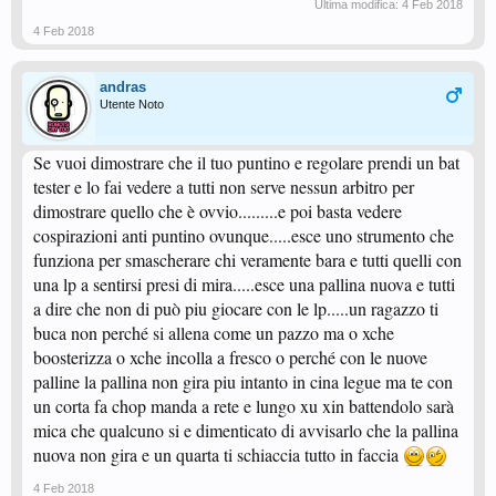
Ultima modifica:
4 Feb 2018
4 Feb 2018
andras
Utente Noto
Se vuoi dimostrare che il tuo puntino e regolare prendi un bat
tester e lo fai vedere a tutti non serve nessun arbitro per
dimostrare quello che è ovvio.........e poi basta vedere
cospirazioni anti puntino ovunque.....esce uno strumento che
funziona per smascherare chi veramente bara e tutti quelli con
una lp a sentirsi presi di mira.....esce una pallina nuova e tutti
a dire che non di può piu giocare con le lp.....un ragazzo ti
buca non perché si allena come un pazzo ma o xche
boosterizza o xche incolla a fresco o perché con le nuove
palline la pallina non gira piu intanto in cina legue ma te con
un corta fa chop manda a rete e lungo xu xin battendolo sarà
mica che qualcuno si e dimenticato di avvisarlo che la pallina
nuova non gira e un quarta ti schiaccia tutto in faccia
4 Feb 2018