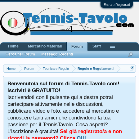
Entra o Registrati
Home
Mercatino Materiali
Staff
Forum
Cerca nei Forum
Messaggi Recenti
Home
Forum
Tecnica e Regole
Regole e Regolamenti
Benvenuto/a sul forum di Tennis-Tavolo.com!
Iscriviti è GRATUITO!
Iscrivendoti con il pulsante qui a destra potrai
partecipare attivamente nelle discussioni,
pubblicare video e foto, accedere al mercatino e
conoscere tanti amici che condividono la tua
passione per il TennisTavolo. Cosa aspetti?
L'iscrizione è gratuita!
Sei già registrato/a e non
ricordi la password? Clicca
QUI
.