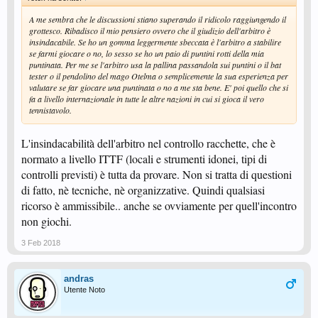
A me sembra che le discussioni stiano superando il ridicolo raggiungendo il
grottesco. Ribadisco il mio pensiero ovvero che il giudizio dell'arbitro è
insindacabile. Se ho un gomma leggermente sbeccata è l'arbitro a stabilire
se farmi giocare o no, lo sesso se ho un paio di puntini rotti della mia
puntinata. Per me se l'arbitro usa la pallina passandola sui puntini o il bat
tester o il pendolino del mago Otelma o semplicemente la sua esperienza per
valutare se far giocare una puntinata o no a me sta bene. E' poi quello che si
fa a livello internazionale in tutte le altre nazioni in cui si gioca il vero
tennistavolo.
L'insindacabilità dell'arbitro nel controllo racchette, che è
normato a livello ITTF (locali e strumenti idonei, tipi di
controlli previsti) è tutta da provare. Non si tratta di questioni
di fatto, nè tecniche, nè organizzative. Quindi qualsiasi
ricorso è ammissibile.. anche se ovviamente per quell'incontro
non giochi.
3 Feb 2018
andras
Utente Noto