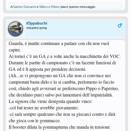
A
Sartori Giovanni
e
Milocco Ettore
piace questo messaggio.
tOppabuchi
misantro-pong
Guarda, è inutile continuare a parlare con chi non vuol
capire.
Ai tornei c’è un GA e a volte anche la macchinetta dei VOC.
Durante le partite di campionato c’è un facente funzioni di
GA ed è lì apposta per prendere decisioni.
(Ah...se vi propongono un GA che non ci convince nei
campionati basta dirlo e lo si cambia, perlomeno io faccio
così, chiedo agli avversari se preferiscono Pippo o Paperino,
che decidano pure) salvo poi lamentarsi dell’impatzialità.
La signora che viene denigrata quando vince:
-col bat tester ne avrebbe giovamento;
-ci sarà sempre qualcuno che non sa giocarci contro e dirà
che gioca con le gommacce.
Il booster dilata la gommapiuma che manda in tensione