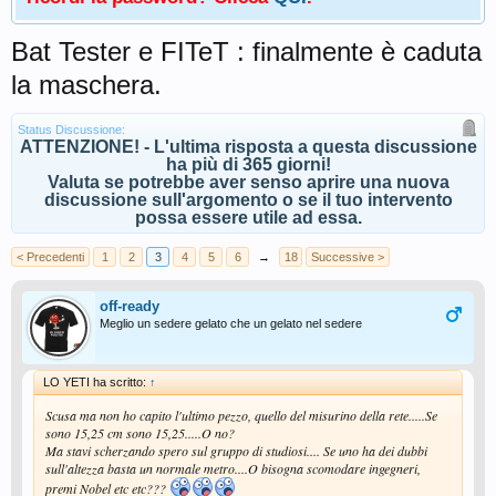
Bat Tester e FITeT : finalmente è caduta
la maschera.
Status Discussione:
ATTENZIONE! - L'ultima risposta a questa discussione
ha più di 365 giorni!
Valuta se potrebbe aver senso aprire una nuova
discussione sull'argomento o se il tuo intervento
possa essere utile ad essa.
< Precedenti
1
2
3
4
5
6
→
18
Successive >
off-ready
Meglio un sedere gelato che un gelato nel sedere
LO YETI ha scritto:
↑
Scusa ma non ho capito l'ultimo pezzo, quello del misurino della rete.....Se
sono 15,25 cm sono 15,25.....O no?
Ma stavi scherzando spero sul gruppo di studiosi.... Se uno ha dei dubbi
sull'altezza basta un normale metro....O bisogna scomodare ingegneri,
premi Nobel etc etc???