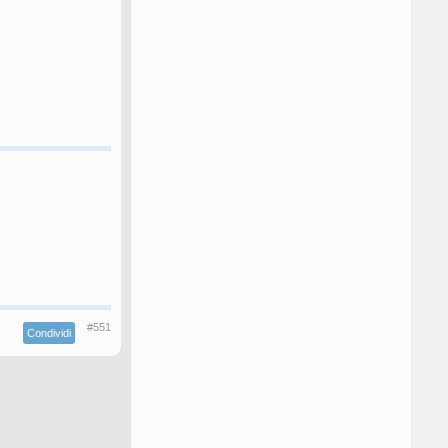
#551
Condividi