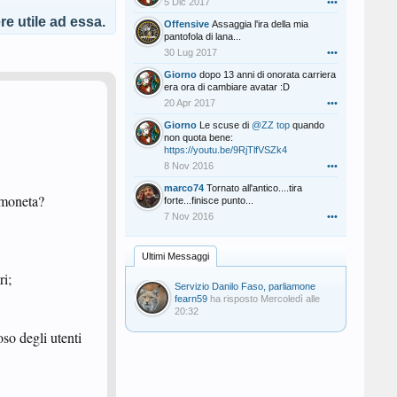
5 Dic 2017
•••
e utile ad essa.
Offensive
Assaggia l'ira della mia
pantofola di lana...
30 Lug 2017
•••
Giorno
dopo 13 anni di onorata carriera
era ora di cambiare avatar :D
20 Apr 2017
•••
Giorno
Le scuse di
@ZZ top
quando
non quota bene:
https://youtu.be/9RjTlfVSZk4
8 Nov 2016
•••
marco74
Tornato all'antico....tira
a moneta?
forte...finisce punto...
7 Nov 2016
•••
Ultimi Messaggi
ri;
Servizio Danilo Faso, parliamone
fearn59
ha risposto
Mercoledì alle
20:32
so degli utenti