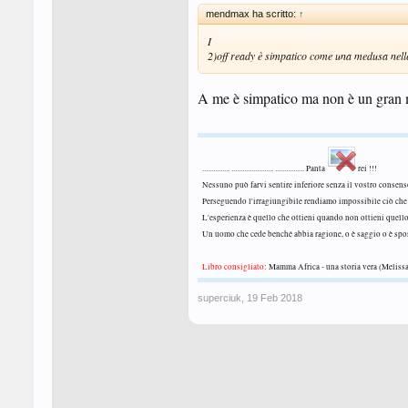
mendmax ha scritto:
↑
I
2)off ready è simpatico come una medusa nell
A me è simpatico ma non è un gran me
............... ....................... ................ Panta
rei !!!
Nessuno può farvi sentire inferiore senza il vostro consen
Perseguendo l'irragiungibile rendiamo impossibile ciò che 
L'esperienza è quello che ottieni quando non ottieni quell
Un uomo che cede benché abbia ragione, o è saggio o è sp
Libro consigliato
: Mamma Africa - una storia vera (Melissa
superciuk
,
19 Feb 2018