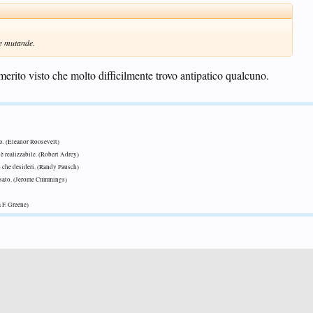
e mutande.
rito visto che molto difficilmente trovo antipatico qualcuno.
so. (Eleanor Roosevelt)
è realizzabile. (Robert Adrey)
o che desideri. (Randy Pausch)
osato. (Jerome Cummings)
 F. Greene)