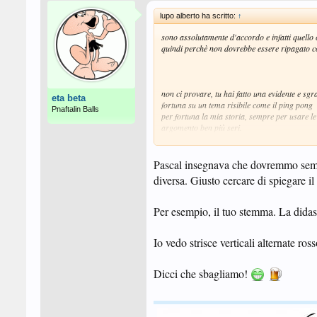
lupo alberto ha scritto:
↑
sono assolutamente d'accordo e infatti quello 
quindi perchè non dovrebbe e
ssere ripagato 
non ci provare, tu hai fatto una evidente e sgr
eta beta
fortuna su un tema risibile come il ping pong
Pnaftalin Balls
per fortuna
la mia storia,
sempre per usare le 
argomento ben più seri.
e con questo io la chiudo qui visto che "
non so
Pascal insegnava che dovremmo sempre 
diversa. Giusto cercare di spiegare il 
Per esempio, il tuo stemma. La didas
Io vedo strisce verticali alternate 
Dicci che sbagliamo!