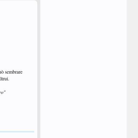
può sembrare
ltrui.
ro"