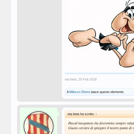
eta beta
,
20 Feb 2018
A
Milocco Ettore
piace questo elemento.
eta beta ha scritto:
↑
Pascal insegnava che dovremmo sempre valutare 
Giusto cercare di spiegare il nostro punto di vi