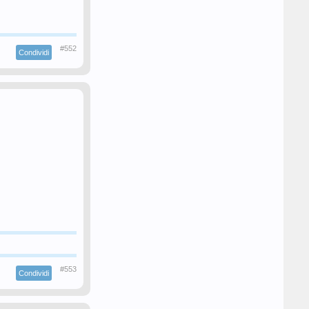
#552
Condividi
#553
Condividi