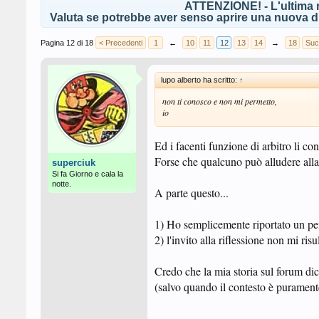
ATTENZIONE! - L'ultima r
Valuta se potrebbe aver senso aprire una nuova di
Pagina 12 di 18
< Precedenti
1
←
10
11
12
13
14
→
18
Suc
lupo alberto ha scritto:
↑
non ti conosco e non mi permetto,
io
Ed i facenti funzione di arbitro li con
Forse che qualcuno può alludere alla 
superciuk
Si fa Giorno e cala la
notte.
A parte questo...
1) Ho semplicemente riportato un pen
2) l'invito alla riflessione non mi ris
Credo che la mia storia sul forum dic
(salvo quando il contesto è purament