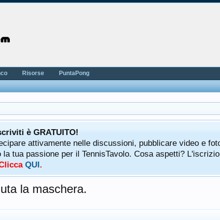
nco
Risorse
PuntaPong
scriviti è GRATUITO!
tecipare attivamente nelle discussioni, pubblicare video e fot
a tua passione per il TennisTavolo. Cosa aspetti? L'iscrizio
 Clicca
QUI
.
duta la maschera.