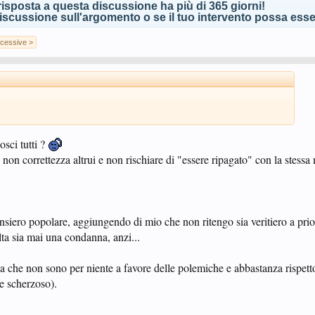
isposta a questa discussione ha più di 365 giorni!
scussione sull'argomento o se il tuo intervento possa esser
cessive >
osci tutti ?
non correttezza altrui e non rischiare di "essere ripagato" con la stess
siero popolare, aggiungendo di mio che non ritengo sia veritiero a prio
ulta sia mai una condanna, anzi...
a che non sono per niente a favore delle polemiche e abbastanza rispetto
e scherzoso).