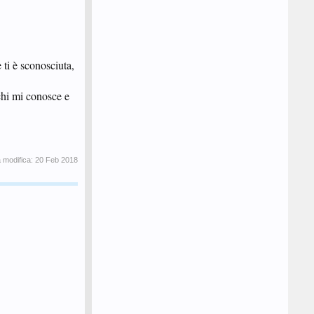
 ti è sconosciuta,
 chi mi conosce e
a modifica:
20 Feb 2018