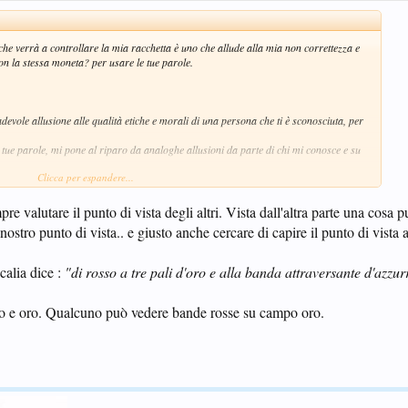
che verrà a controllare la mia racchetta è uno
che allude alla mia non correttezza
e
con la stessa moneta?
per usare le tue parole.
adevole allusione alle qualità etiche e morali di una persona che ti è sconosciuta, per
tue parole, mi pone al riparo da analoghe allusioni da parte di chi mi conosce e su
Clicca per espandere...
no per niente a favore delle polemiche"
valutare il punto di vista degli altri. Vista dall'altra parte una cosa 
nostro punto di vista.. e giusto anche cercare di capire il punto di vista a
calia dice :
"di rosso a tre pali d'oro e alla banda attraversante d'azzur
rosso e oro. Qualcuno può vedere bande rosse su campo oro.