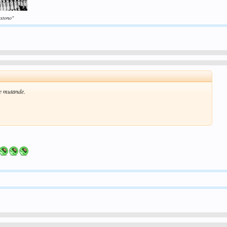
astono"
e mutande.