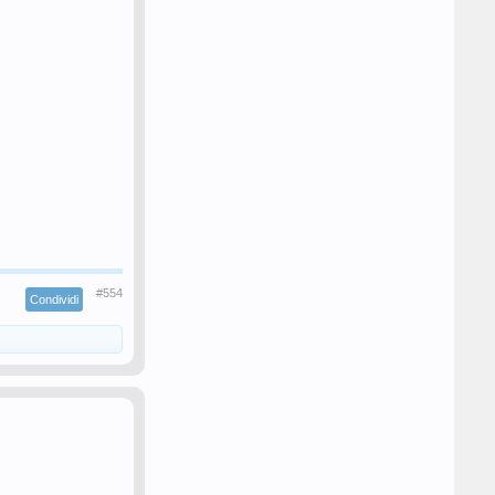
#554
Condividi