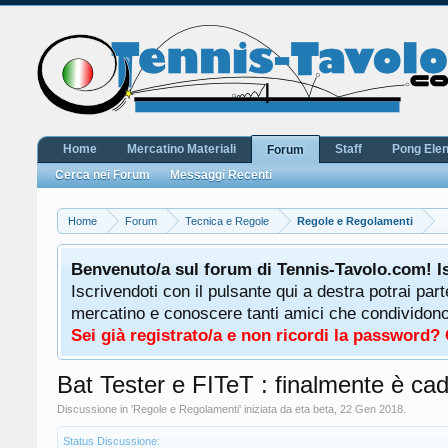
Home
Mercatino Materiali
Staff
Pong Ele
Forum
Cerca nei Forum
Messaggi Recenti
Home
Forum
Tecnica e Regole
Regole e Regolamenti
Benvenuto/a sul forum di Tennis-Tavolo.com! I
Iscrivendoti con il pulsante qui a destra potrai par
mercatino e conoscere tanti amici che condividono l
Sei già registrato/a e non ricordi la password?
Bat Tester e FITeT : finalmente è ca
Discussione in '
Regole e Regolamenti
' iniziata da
eta beta
,
22 Gen 2018
.
Status Discussione: