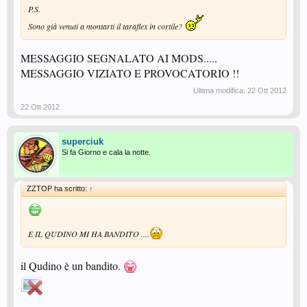
P.S.
Sono già venuti a montarti il taraflex in cortile?
MESSAGGIO SEGNALATO AI MODS.....
MESSAGGIO VIZIATO E PROVOCATORIO !!
Ultima modifica:
22 Ott 2012
22 Ott 2012
superciuk
Si fa Giorno e cala la notte.
ZZTOP ha scritto:
↑
E IL QUDINO MI HA BANDITO ....
il Qudino è un bandito.