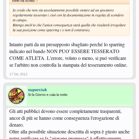
ronin ha scritto:
↑
Io credo che non sia assolutamente possibile vietare ad un giocatore
regolarmente tesserato ( cioè con la documentazione in regola) di scendere
in campo.
Ritengo anch'io che l'unica conseguenza sarà quella che risulterà irregolare
la sua posizione come sparring ( e non il contrario).
Intanto parti da un presupposto sbagliato perché lo sparring
indicato nel bando NON PUO' ESSERE TESSERATO
COME ATLETA. L'errore, voluto o meno, si puó verificare
se l'arbitro non controlla la stampata del tesseramento online.
17 Dic 2012
superciuk
Si fa Giorno e cala la notte.
Gli atti pubblici devono essere completamente trasparenti,
ancor di più se hanno come conseguenza l'erogazione di
denaro.
Oltre alla possibile situazione descritta di sopra è giusto anche
poter verificare se la "giovane promessa" è effettivamente