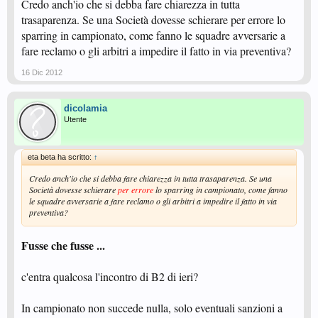
Credo anch'io che si debba fare chiarezza in tutta
dell'erogazione della prima parte del contributo.
trasaparenza. Se una Società dovesse schierare per errore lo
sparring in campionato, come fanno le squadre avversarie a
Qualcuno può dirmi dove trovare tale pubblicazione su nomi e note sui
fare reclamo o gli arbitri a impedire il fatto in via preventiva?
controlli effettuati ?
16 Dic 2012
Così, in modo che tutti possano contribuire, da oggi in poi, al bene della
casa comune con spirito serio, gioviale, collaborativo e costruttivo, potremo
dicolamia
FINE !
scrivere :
Utente
.... o no ? ... resta altro in sospeso ?
eta beta ha scritto:
↑
Credo anch'io che si debba fare chiarezza in tutta trasaparenza. Se una
Società dovesse schierare
per errore
lo sparring in campionato, come fanno
le squadre avversarie a fare reclamo o gli arbitri a impedire il fatto in via
preventiva?
Fusse che fusse ...
c'entra qualcosa l'incontro di B2 di ieri?
In campionato non succede nulla, solo eventuali sanzioni a