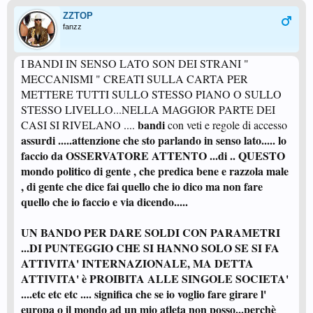
ZZTOP
fanzz
I BANDI IN SENSO LATO SON DEI STRANI "
MECCANISMI " CREATI SULLA CARTA PER
METTERE TUTTI SULLO STESSO PIANO O SULLO
STESSO LIVELLO...NELLA MAGGIOR PARTE DEI
bandi
CASI SI RIVELANO ....
con veti e regole di accesso
assurdi .....attenzione che sto parlando in senso lato..... lo
faccio da OSSERVATORE ATTENTO ...di .. QUESTO
mondo politico di gente , che predica bene e razzola male
, di gente che dice fai quello che io dico ma non fare
quello che io faccio e via dicendo.....
UN BANDO PER DARE SOLDI CON PARAMETRI
...DI PUNTEGGIO CHE SI HANNO SOLO SE SI FA
ATTIVITA' INTERNAZIONALE, MA DETTA
ATTIVITA' è PROIBITA ALLE SINGOLE SOCIETA'
....etc etc etc .... significa che se io voglio fare girare l'
europa o il mondo ad un mio atleta non posso...perchè