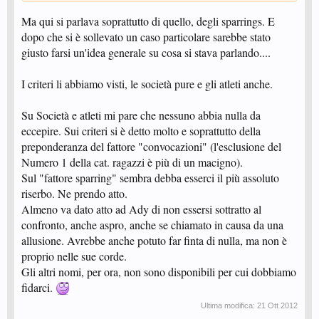
dell'impianto sportivo superiore alle 16 ore e poi non si ha questa
disponibilità, i successivi controlli determineranno la non erogazione del
Ma qui si parlava soprattutto di quello, degli sparrings. E
contributo alla
Società.
dopo che si è sollevato un caso particolare sarebbe stato
E' solo un esempio ma per chiarire che non è solo lo sparring l'elemento
giusto farsi un'idea generale su cosa si stava parlando....
determinante per la erogazione del contributo.
I criteri li abbiamo visti, le società pure e gli atleti anche.
Su Società e atleti mi pare che nessuno abbia nulla da
eccepire. Sui criteri si è detto molto e soprattutto della
preponderanza del fattore "convocazioni" (l'esclusione del
Numero 1 della cat. ragazzi è più di un macigno).
Sul "fattore sparring" sembra debba esserci il più assoluto
riserbo. Ne prendo atto.
Almeno va dato atto ad Ady di non essersi sottratto al
confronto, anche aspro, anche se chiamato in causa da una
allusione. Avrebbe anche potuto far finta di nulla, ma non è
proprio nelle sue corde.
Gli altri nomi, per ora, non sono disponibili per cui dobbiamo
fidarci.
Ultima modifica:
21 Ott 2012