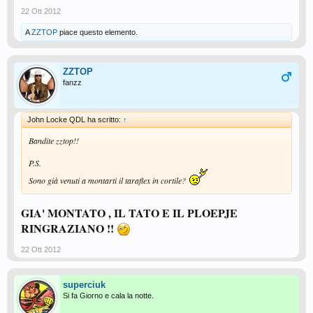
22 Ott 2012
A
ZZTOP
piace questo elemento.
ZZTOP
fanzz
John Locke QDL ha scritto:
↑
Bandite zztop!!
P.S.
Sono già venuti a montarti il taraflex in cortile?
GIA' MONTATO , IL TATO E IL PLOEPJE
RINGRAZIANO !!
22 Ott 2012
superciuk
Si fa Giorno e cala la notte.