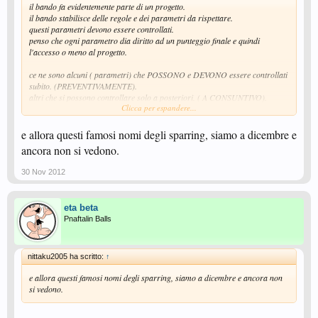
il bando fa evidentemente parte di un progetto.
il bando stabilisce delle regole e dei parametri da rispettare.
questi parametri devono essere controllati.
penso che ogni parametro dia diritto ad un punteggio finale e quindi
l'accesso o meno al progetto.
ce ne sono alcuni ( parametri) che POSSONO e DEVONO essere controllati
subito. (PREVENTIVAMENTE).
altri che si possono controllare solo a posteriori. ( A CONSUNTIVO).
Clicca per espandere...
Se questo è stato fatto tutto ok.
Se non è stato fatto , o è stato fatto con leggerezza, ci potrebbero essere
e allora questi famosi nomi degli sparring, siamo a dicembre e
alcuni che ne sono stati penalizzati.
ancora non si vedono.
Per questi il danno sarebbe ormai fatto. ( SEMPRE EVENTUALE !)
30 Nov 2012
PS questa discussione va ormai avanti da tanto tempo.
basterebbe così poco per mettere la parola FINE.
eta beta
--- Messaggio Unito Automaticamente,
7 Nov 2012
, Data originale:
23 Ott
Pnaftalin Balls
2012
---
tratto da un intervento del 19 ottobre :
Le società hanno ricevuto in settimana una lettera da parte della
nittaku2005 ha scritto:
↑
Federazione con cui si chiede di conoscere alcune cose, tra le quali il nome
e allora questi famosi nomi degli sparring, siamo a dicembre e ancora non
dello sparring, se diverso da quello presentato nel presentare la domanda
si vedono.
del bando.
Nei prossimi giorni
( ????)
, dopo la loro risposta, mi
interesserò non solo per la pubblicazione del loro nome, ma per il controllo
che tutto quello dichiarato da parte delle Società, venga rispettato prima