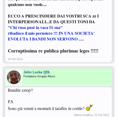
qualcuno non vuole....
ECCO A PRESCINDERE DAI VOSTRI SCA zz I
INTERPERSONALI...E DA QUESTI TONI DA
"
Chi vusa pusè la vaca l'è sua"
ribadisco il mio pernsiero !!! IN UNA SOCIETA'
EVOLUTA I BANDI NON SERVONO .....
Corruptissima re publica plurimae leges !!!!!
22 Ott 2012
John Locke QDL
Fondatore Gruppo Rinco
Bandite zztop!!
P.S.
Sono già venuti a montarti il taraflex in cortile?
Ultima modifica:
22 Ott 2012