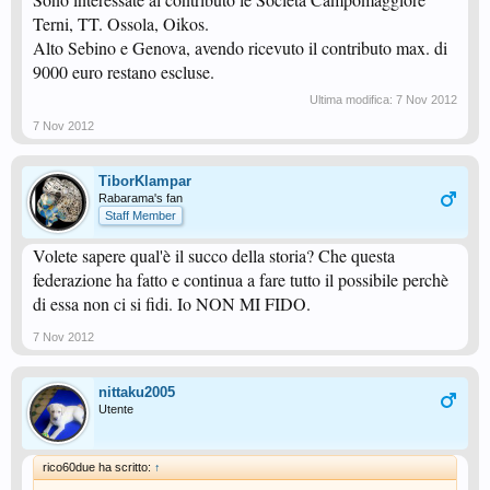
Terni, TT. Ossola, Oikos.
Alto Sebino e Genova, avendo ricevuto il contributo max. di
9000 euro restano escluse.
Ultima modifica:
7 Nov 2012
7 Nov 2012
TiborKlampar
Rabarama's fan
Staff Member
Volete sapere qual'è il succo della storia? Che questa
federazione ha fatto e continua a fare tutto il possibile perchè
di essa non ci si fidi. Io NON MI FIDO.
7 Nov 2012
nittaku2005
Utente
rico60due ha scritto:
↑