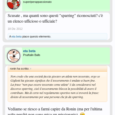
superiperappassionato
Scusate , ma quanti sono questi "sparring" riconosciuti? c'è
un elenco ufficioso o ufficiale?
18 Dic 2012
A
eta beta
piace questo elemento.
eta beta
Pnaftalin Balls
ronin ha scritto:
↑
Non credo che una società faccia giocare un atleta non tesserato, ergo se
Gigliotti ha giocato significa che il tesseramento è andato a buon fine.
La frase "non puo essere tesserato come atleta" è da considerarsi nel
discorso sparring, cioè il tesseramento blocca la possibilità di avere il
contributo. Ma di certo nel regolamento sportivo non si troverà la frase:
divieto di tesseramento per una persona che fa da sparring.
Vediamo se riesco a farmi capire da Ronin (ma per l'ultima
volta perchè non sono mica un missionario).