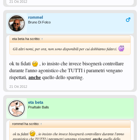
21 Ott 2012
rommel
Bruno Di Folco
eta beta ha scritto:
↑
Gli altri nomi, per ora, non sono disponibili per cui dobbiamo fidarci.
ok tu fidati
, io insisto che invece bisognerà controllare
durante l'anno agonistico che TUTTI i parametri vengano
anche
rispettati,
quello dello sparring.
21 Ott 2012
eta beta
Pnaftalin Balls
rommel ha scritto:
↑
ok tu fidati
, io insisto che invece bisognerà controllare durante l'anno
agonistico che TUTTI i parametri vengano rispettati,
anche
quello dello