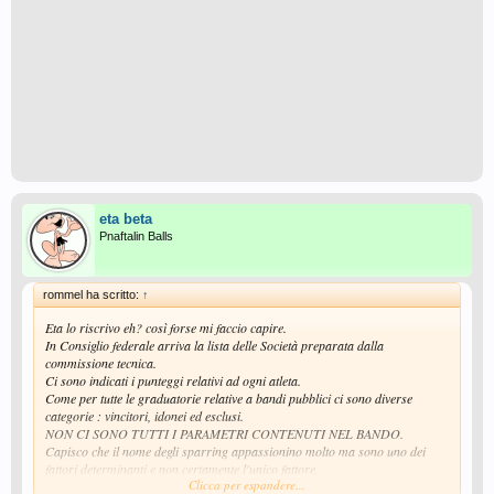
eta beta
Pnaftalin Balls
rommel ha scritto:
↑
Eta lo riscrivo eh? così forse mi faccio capire.
In Consiglio federale arriva la lista delle Società preparata dalla
commissione tecnica.
Ci sono indicati i punteggi relativi ad ogni atleta.
Come per tutte le graduatorie relative a bandi pubblici ci sono diverse
categorie : vincitori, idonei ed esclusi.
NON CI SONO TUTTI I PARAMETRI CONTENUTI NEL BANDO.
Capisco che il nome degli sparring appassionino molto ma sono uno dei
fattori determinanti e non certamente l'unico fattore.
Clicca per espandere...
Faccio un esempio : se si dichiarano allenamenti con una disponibilità