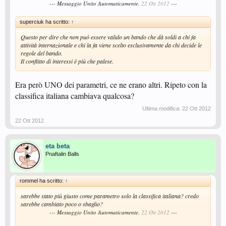
--- Messaggio Unito Automaticamente,
22 Ott 2012
---
superciuk ha scritto:
↑
Questo per dire che non può essere valido un bando che dà soldi a chi fa
attività internazionale e chi la fa viene scelto esclusivamente da chi decide le
regole del bando.
Il conflitto di interessi è più che palese.
Era però UNO dei parametri, ce ne erano altri. Ripeto con la
classifica italiana cambiava qualcosa?
Ultima modifica:
22 Ott 2012
22 Ott 2012
eta beta
Pnaftalin Balls
rommel ha scritto:
↑
sarebbe stato più giusto come parametro solo la classifica italiana? credo
sarebbe cambiato poco o sbaglio?
--- Messaggio Unito Automaticamente,
22 Ott 2012
---