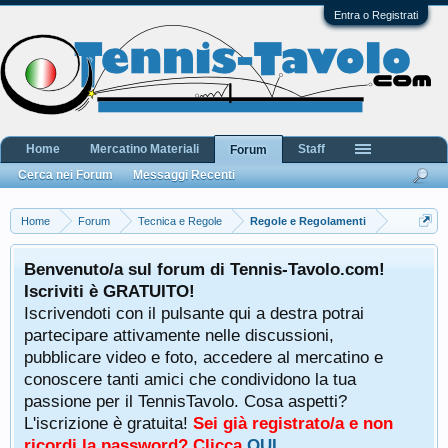
Entra o Registrati
Home
Mercatino Materiali
Staff
Forum
Cerca nei Forum
Messaggi Recenti
Home
Forum
Tecnica e Regole
Regole e Regolamenti
Benvenuto/a sul forum di Tennis-Tavolo.com!
Iscriviti è GRATUITO!
Iscrivendoti con il pulsante qui a destra potrai
partecipare attivamente nelle discussioni,
pubblicare video e foto, accedere al mercatino e
conoscere tanti amici che condividono la tua
passione per il TennisTavolo. Cosa aspetti?
L'iscrizione è gratuita!
Sei già registrato/a e non
ricordi la password? Clicca
QUI
.