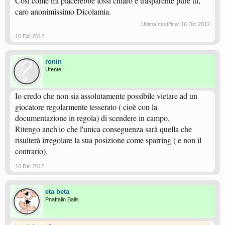
Così come mi piacerebbe fossi chiaro e trasparente pure tu,
caro anonimissimo Dicolamia.
Ultima modifica:
16 Dic 2012
16 Dic 2012
ronin
Utente
Io credo che non sia assolutamente possibile vietare ad un
giocatore regolarmente tesserato ( cioè con la
documentazione in regola) di scendere in campo.
Ritengo anch'io che l'unica conseguenza sarà quella che
risulterà irregolare la sua posizione come sparring ( e non il
contrario).
16 Dic 2012
eta beta
Pnaftalin Balls