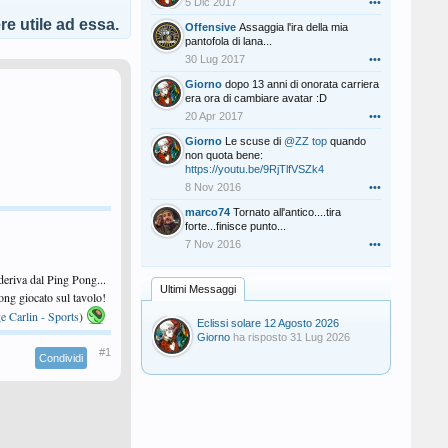
5 Dic 2017
•••
e utile ad essa.
Offensive
Assaggia l'ira della mia
pantofola di lana...
30 Lug 2017
•••
Giorno
dopo 13 anni di onorata carriera
era ora di cambiare avatar :D
20 Apr 2017
•••
Giorno
Le scuse di
@ZZ top
quando
non quota bene:
https://youtu.be/9RjTlfVSZk4
8 Nov 2016
•••
marco74
Tornato all'antico....tira
forte...finisce punto...
7 Nov 2016
•••
 deriva dal Ping Pong...
Ultimi Messaggi
 Pong giocato sul tavolo!
e Carlin - Sports
)
Eclissi solare 12 Agosto 2026
Giorno
ha risposto
31 Lug 2026
#1
Condividi