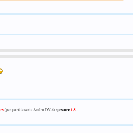
ers
(per partite serie Andro DY-6
)
spessore
1,8
e