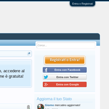
Entra o Registrati
Registrati o Entra!
o, accedere al
Entra con Facebook
ne è gratuita!
Entra con Twitter
Entra con Google
Aggiorna il tuo Stato
Giorno
mercatino aggiornato!