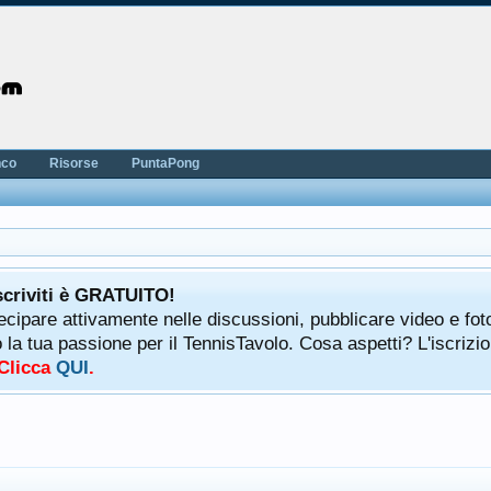
nco
Risorse
PuntaPong
scriviti è GRATUITO!
tecipare attivamente nelle discussioni, pubblicare video e fot
a tua passione per il TennisTavolo. Cosa aspetti? L'iscrizio
 Clicca
QUI
.