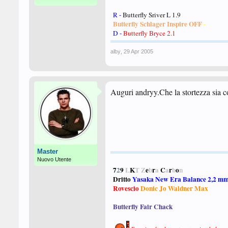
R -
Butterfly Sriver L 1.9
Butterfly Schlager Inspire OFF
-
D -
Butterfly
Bryce
2.1
alby
,
29 Apr 2005
Auguri andryy.Che la stortezza sia c
Master
Nuovo Utente
7
2
9
L
K
T Z
e
b
r
a
C
a
r
b
o
n
Dritto
Yasaka New Era Balance 2,2 m
Rovescio
Donic Jo Waldner Max
Butterfly Fair Chack