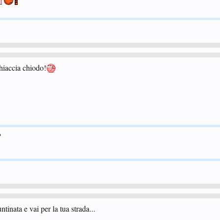
t
hiaccia chiodo!
o
inata e vai per la tua strada...