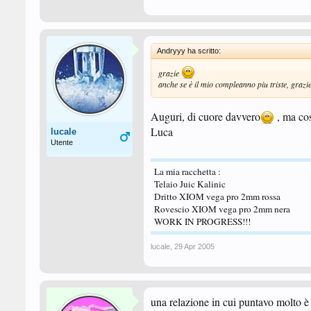
Andryyy ha scritto:
grazie
anche se è il mio compleanno piu triste, grazi
Auguri, di cuore davvero
, ma cos
Luca
lucale
Utente
La mia racchetta :
Telaio Juic Kalinic
Dritto XIOM vega pro 2mm rossa
Rovescio XIOM vega pro 2mm nera
WORK IN PROGRESS!!!
lucale
,
29 Apr 2005
una relazione in cui puntavo molto è