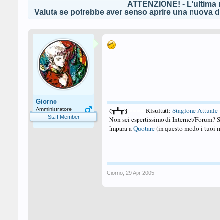
ATTENZIONE! - L'ultima r
Valuta se potrebbe aver senso aprire una nuova di
Giorno
ζ┳┻┳Ȝ
Amministratore
====
Risultati:
Stagione Attuale
Staff Member
Non sei espertissimo di Internet/Forum? 
Impara a
Quotare
(in questo modo i tuoi m
Giorno
,
29 Apr 2005