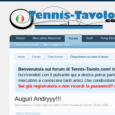
Home
Mercatino Materiali
Staff
Pong Ele
Forum
Cerca nei Forum
Messaggi Recenti
Home
Forum
Tutto il resto
Chiacchiere su tutto il resto!
Benvenuto/a sul forum di Tennis-Tavolo.com! I
Iscrivendoti con il pulsante qui a destra potrai par
mercatino e conoscere tanti amici che condividono l
Sei già registrato/a e non ricordi la password?
Auguri Andryyy!!!
Discussione in '
Chiacchiere su tutto il resto!
' iniziata da
Giorno
,
29 Apr 2005
.
Status Discussione: