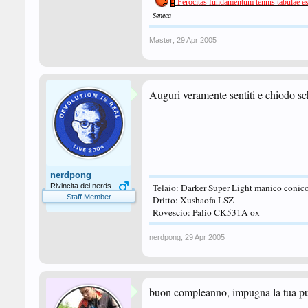
Ferocitas fundamentum tennis tabulae es
Seneca
Master
,
29 Apr 2005
Auguri veramente sentiti e chiodo sc
nerdpong
Rivincita dei nerds
Telaio: Darker Super Light manico conic
Staff Member
Dritto: Xushaofa LSZ
Rovescio: Palio CK531A ox
nerdpong
,
29 Apr 2005
buon compleanno, impugna la tua punt