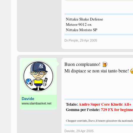
Nittaku Shake Defense
Meteor 9012 ox
Nittaku Moristo SP
Dr.Pimple
,
29 Apr 2005
Buon compleanno!
Mi dispiace se non stai tanto bene!
Davide
Telaio:
Andro Super Core Kinetic All+
www.slambasket.net
Gomma per l'estate:
729 FX for beginn
Chopper convinto, Dave, il tenero giocatore da nazional
Davide
,
29 Apr 2005