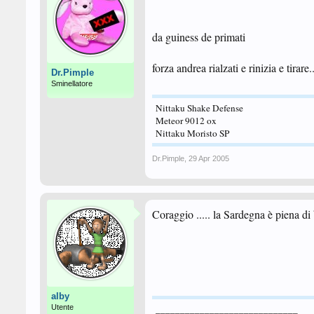
da guiness de primati
forza andrea rialzati e rinizia e tirare
Dr.Pimple
Sminellatore
Nittaku Shake Defense
Meteor 9012 ox
Nittaku Moristo SP
Dr.Pimple
,
29 Apr 2005
Coraggio ..... la Sardegna è piena di 
alby
Utente
_____________________________