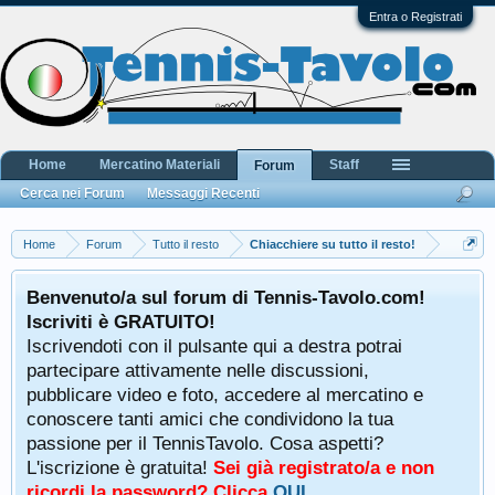
Entra o Registrati
Home
Mercatino Materiali
Staff
Forum
Cerca nei Forum
Messaggi Recenti
Home
Forum
Tutto il resto
Chiacchiere su tutto il resto!
Benvenuto/a sul forum di Tennis-Tavolo.com!
Iscriviti è GRATUITO!
Iscrivendoti con il pulsante qui a destra potrai
partecipare attivamente nelle discussioni,
pubblicare video e foto, accedere al mercatino e
conoscere tanti amici che condividono la tua
passione per il TennisTavolo. Cosa aspetti?
L'iscrizione è gratuita!
Sei già registrato/a e non
ricordi la password? Clicca
QUI
.