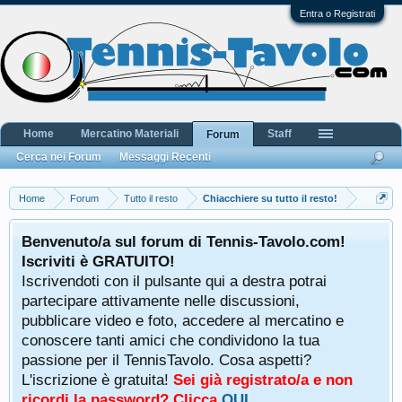
Entra o Registrati
Home
Mercatino Materiali
Staff
Forum
Cerca nei Forum
Messaggi Recenti
Home
Forum
Tutto il resto
Chiacchiere su tutto il resto!
Benvenuto/a sul forum di Tennis-Tavolo.com!
Iscriviti è GRATUITO!
Iscrivendoti con il pulsante qui a destra potrai
partecipare attivamente nelle discussioni,
pubblicare video e foto, accedere al mercatino e
conoscere tanti amici che condividono la tua
passione per il TennisTavolo. Cosa aspetti?
L'iscrizione è gratuita!
Sei già registrato/a e non
ricordi la password? Clicca
QUI
.